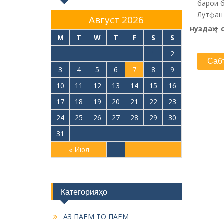
барои б
Лутфан 
Август 2026
нуздаҳ + 
M
T
W
T
F
S
S
1
2
3
4
5
6
7
8
9
10
11
12
13
14
15
16
17
18
19
20
21
22
23
24
25
26
27
28
29
30
31
« Июл
Категорияҳо
АЗ ПАЁМ ТО ПАЁМ