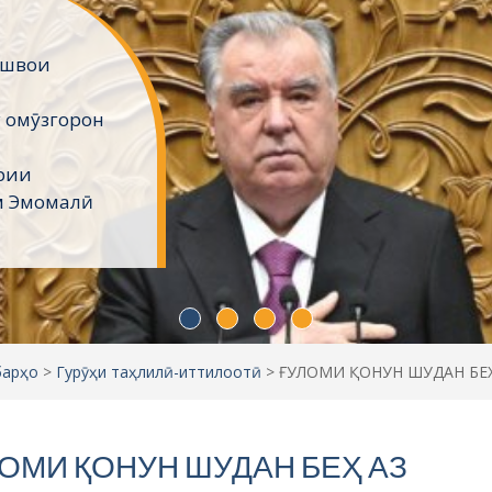
ёнро
вои миллат,
ҳтарам
давлати
анд.
ҳои
барҳо
>
Гурӯҳи таҳлилӣ-иттилоотӣ
>
ҒУЛОМИ ҚОНУН ШУДАН БЕ
ОМИ ҚОНУН ШУДАН БЕҲ АЗ