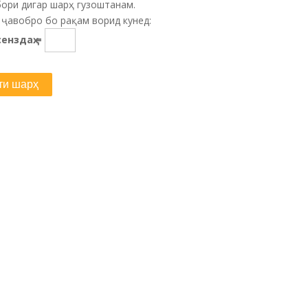
ори дигар шарҳ гузоштанам.
ҷавобро бо рақам ворид кунед:
сенздаҳ =