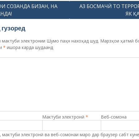
ФИ СОЗАНДА БИЗАН, НА
АЗ БОСМАЧӢ ТО ТЕРРО
НДА!
ЯК Қ
 гузоред
 мактуби электронии Шумо паҳн нахоҳад шуд.
Марзҳои ҳатмӣ б
ти
*
ишора карда шудаанд
Мактуби электронӣ
*
Веб-сомона
 мактуби электронӣ ва веб-сомонаи маро дар браузер сабт кун