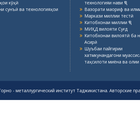
ҳои кӯҳӣ
технологияи нави ҶТ
ни сунъӣ ва технологияҳои
Вазорати маориф ва илми
Маркази миллии тестӣ
Китобхонаи миллии ҶТ
МИҲД вилояти Суғд
Китобхонаи вилоятӣ ба н
Асирӣ
Шуъбаи пайгирии
хатмкунандагони муасси
таҳсилоти миёна ва олии
Горно - металлургический институт Таджикистана. Авторские п