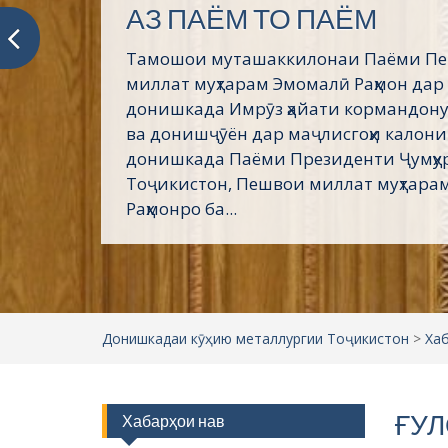
Пешвое, ки ғами ҷаҳони
мехӯранд
Асосгузори сулҳу ваҳдати миллӣ – Пеш
Президенти Ҷумҳурии Тоҷикистон му
Эмомалӣ Раҳмон дар эҳё ва пойдории 
кунунии тоҷикон саҳми беандоза дор
Таърихи ғанӣ ва куҳани тоҷикон воқеа
сиёсии...
Донишкадаи кӯҳию металлургии Тоҷикистон
>
Ха
ҒУЛ
Хабарҳои нав