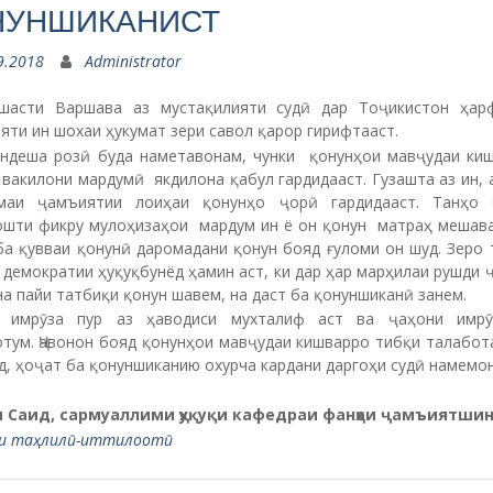
НУНШИКАНИСТ
9.2018
Administrator
шасти Варшава аз мустақилияти судӣ дар Тоҷикистон ҳар
ти ин шохаи ҳукумат зери савол қарор гирифтааст.
андеша розӣ буда наметавонам, чунки қонунҳои мавҷудаи ки
вакилони мардумӣ якдилона қабул гардидааст. Гузашта аз ин,
маи ҷамъиятии лоиҳаи қонунҳо ҷорӣ гардидааст. Танҳо
ошти фикру мулоҳизаҳои мардум ин ё он қонун матраҳ мешава
ба қувваи қонунӣ даромадани қонун бояд ғуломи он шуд. Зеро
демократии ҳуқуқбунёд ҳамин аст, ки дар ҳар марҳилаи рушди
а пайи татбиқи қонун шавем, на даст ба қонуншиканӣ занем.
 имрӯза пур аз ҳаводиси мухталиф аст ва ҷаҳони имр
отум. Ҷавонон бояд қонунҳои мавҷудаи кишварро тибқи талабот
, ҳоҷат ба қонуншиканию охурча кардани даргоҳи судӣ намемон
 Саид, сармуаллими ҳуқуқи кафедраи фанҳои ҷамъиятши
ӯҳи таҳлилӣ-иттилоотӣ