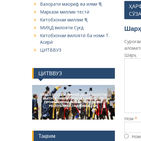
Вазорати маориф ва илми ҶТ
P
ҲАР
Маркази миллии тестӣ
СӮЗА
o
Китобхонаи миллии ҶТ
s
Шарҳ
МИҲД вилояти Суғд
t
Китобхонаи вилоятӣ ба номи Т.
Суроғаи
Асирӣ
n
алома
ЦИТВВУЗ
a
Шарҳ
v
i
ЦИТВВУЗ
g
a
t
i
o
Ном
*
n
Тақвим
Ном,