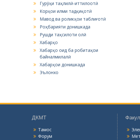
Гурӯҳи таҳлилӣ-иттилоотӣ
Корҳои илми тадқиқотӣ
Мавод ва роликҳои таблиғотӣ
Роҳбарияти донишкада
Рушди таҳсилоти олӣ
Хабарҳо
Хабарҳо оид ба робитаҳои
байналмилалӣ
Хабарҳои донишкада
Эълонхо
ДКМТ
Факул
Тамос
Эле
Форум
Мет