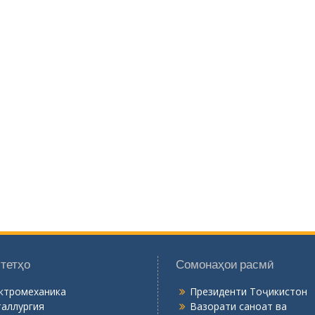
тетҳо
Сомонаҳои расмӣ
ктромеханика
Президенти Тоҷикистон
аллургия
Вазорати саноат ва