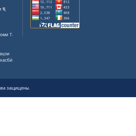
 ҶТ
оми Т.
саҳои
 касбӣ
рава защищены.