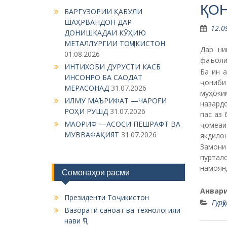
ҚО
БАРГУЗОРИИ ҚАБУЛИ
ШАҲРВАНДОН ДАР
12.0
ДОНИШКАДАИ КӮҲИЮ
МЕТАЛЛУРГИИ ТОҶИКИСТОН
Дар ни
01.08.2026
фаъолия
ИНТИХОБИ ДУРУСТИ КАСБ
Ба ин 
ИНСОНРО БА САОДАТ
ҷониби 
МЕРАСОНАД
31.07.2026
муҳоки
ИЛМУ МАЪРИФАТ —ЧАРОҒИ
назард
РОҲИ РУШД
31.07.2026
пас аз 
МАОРИФ —АСОСИ ПЕШРАФТ ВА
ҷомеаи 
МУВВАФАҚИЯТ
31.07.2026
якдилон
Замони
пуртал
намоянд
Сомонаҳои расмӣ
Анвари
Президенти Тоҷикистон
Гур
Вазорати саноат ва технологияи
нави ҶТ