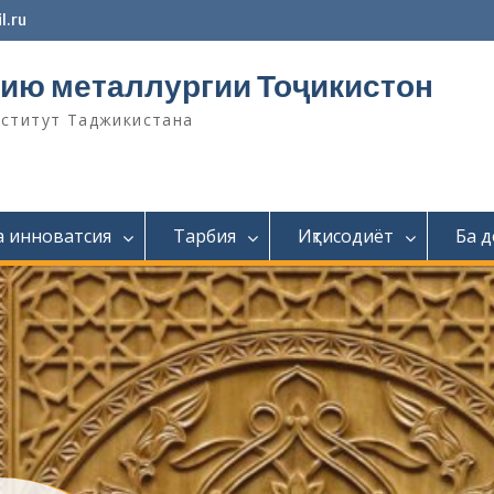
l.ru
ию металлургии Тоҷикистон
нститут Таджикистана
а инноватсия
Тарбия
Иқтисодиёт
Ба 