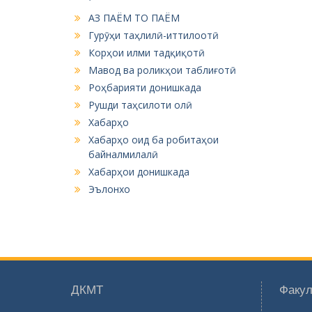
АЗ ПАЁМ ТО ПАЁМ
Гурӯҳи таҳлилӣ-иттилоотӣ
Корҳои илми тадқиқотӣ
Мавод ва роликҳои таблиғотӣ
Роҳбарияти донишкада
Рушди таҳсилоти олӣ
Хабарҳо
Хабарҳо оид ба робитаҳои
байналмилалӣ
Хабарҳои донишкада
Эълонхо
ДКМТ
Факул