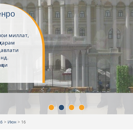
хт
икистонро
ҷӯён хатм
Донишкадаи
хонаҳо ва
шаванд....
26
>
Июн
>
16