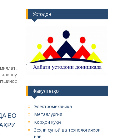
Устодон
миллат,
 ҷавону
ятшинос
Факултетҳо
Электромеханика
Металлургия
А БО
Корҳои кӯҳӣ
АҲРИ
Зеҳни сунъӣ ва технологияҳои
нав