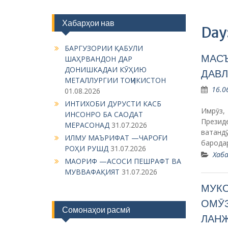
Хабарҳои нав
Day
БАРГУЗОРИИ ҚАБУЛИ
МАСЪ
ШАҲРВАНДОН ДАР
ДОНИШКАДАИ КӮҲИЮ
ДАВЛ
МЕТАЛЛУРГИИ ТОҶИКИСТОН
16.0
01.08.2026
ИНТИХОБИ ДУРУСТИ КАСБ
Имрӯз,
ИНСОНРО БА САОДАТ
Презид
МЕРАСОНАД
31.07.2026
ватанд
ИЛМУ МАЪРИФАТ —ЧАРОҒИ
барода
РОҲИ РУШД
31.07.2026
Хаба
МАОРИФ —АСОСИ ПЕШРАФТ ВА
МУВВАФАҚИЯТ
31.07.2026
МУКО
ОМӮЗ
Сомонаҳои расмӣ
ЛАН