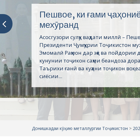
Хатмкунандагони хушба
Донишкадаи кӯҳию металлургии Тоҷ
ҳамасола аз 500 то 1000 нафар дониш
мекунанд ва бо роҳнамоии раёсати 
кӯҳию металлургии Тоҷикистон ба кор
ширкатҳои ҳамкор ба кор фиристода ме
Донишкадаи кӯҳию металлургии Тоҷикистон
>
20