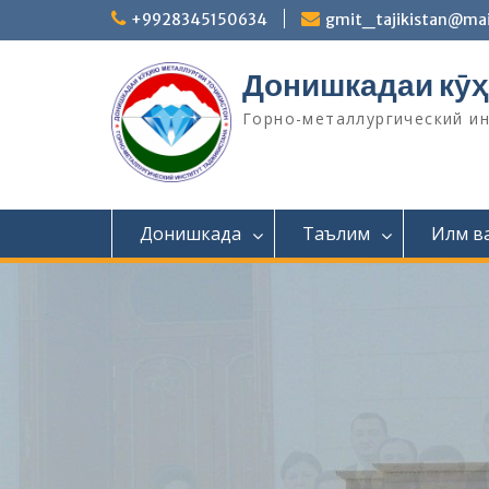
S
+9928345150634
gmit_tajikistan@mai
k
i
Донишкадаи кӯҳ
p
t
Горно-металлургический и
o
c
o
n
t
Донишкада
Таълим
Илм в
e
n
t