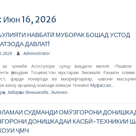
: Июн 16, 2026
УЛИЯТИ НАВБАТӢ МУБОРАК БОШАД УСТОД
АТЗОДА ДАВЛАТ!
6.2026
Administrator
 аз ҷониби Асосгузори сулҳу ваҳдати миллӣ -Пешвои 
енти Ҷумҳурии Тоҷикистон муҳтарам Эмомалӣ Раҳмон олими
ӯст, фарди покирода ва маорифпарвар, ҷавони масъули
ри азизу арҷманд номзади илмҳои техникӣ
Муфассал…
рҳо
,
Хабарҳои донишкада
,
Эълонхо
ЛАМАИ СУДМАНДИ ОМӮЗГОРОНИ ДОНИШКАД
ГОРОНИ ДОНИШКАДАИ КАСБӢ-ТЕХНИКИИ Ш
ЖОУИ ҶМЧ