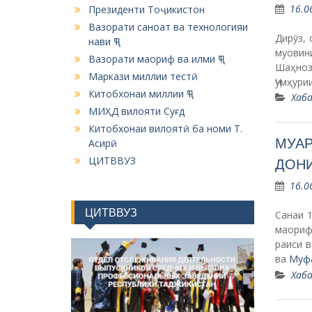
16.0
Президенти Тоҷикистон
Вазорати саноат ва технологияи
Дирӯз,
нави ҶТ
муовин
Вазорати маориф ва илми ҶТ
Шаҳноз
Маркази миллии тестӣ
Ҷумҳур
Китобхонаи миллии ҶТ
Хаба
МИҲД вилояти Суғд
Китобхонаи вилоятӣ ба номи Т.
МУАР
Асирӣ
ЦИТВВУЗ
ДОНИ
16.0
ЦИТВВУЗ
Санаи 
маориф
раиси 
ва
Муф
Хаба