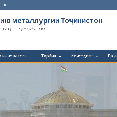
l.ru
ию металлургии Тоҷикистон
нститут Таджикистана
а инноватсия
Тарбия
Иқтисодиёт
Ба 