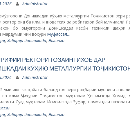
6.2026
Administrator
 омӯзгорони Донишкадаи кӯҳию металлургии Тоҷикистон зери р
и ректор оид ба илм, инноватсия ва робитаҳои байналмилалӣ Р
ахон бо омӯзгорони Донишкадаи касбӣ техникии шаҳри 
ии Мардумии Чин вохӯрӣ
Муфассал…
рҳо
,
Хабарҳои донишкада
,
Эълонхо
РИФИИ РЕКТОРИ ТОЗАИНТИХОБ ДАР
ШКАДАИ КӮҲИЮ МЕТАЛЛУРГИИ ТОҶИКИСТО
6.2026
Administrator
15-уми июн як ҳайати баландпоя зери роҳбарии муовини аввали
 ва илми Ҷумҳурии Тоҷикистон муҳтарам Ҳошимзода Ҳомид, 
вилояти Суғд муҳтарам Исмоилзода Зуфар, намояндаи вазорати
ассал…
рҳо
,
Хабарҳои донишкада
,
Эълонхо