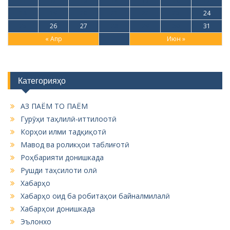
11
12
13
14
15
16
17
18
19
20
21
22
23
24
25
26
27
28
29
30
31
« Апр
Июн »
Категорияҳо
АЗ ПАЁМ ТО ПАЁМ
Гурӯҳи таҳлилӣ-иттилоотӣ
Корҳои илми тадқиқотӣ
Мавод ва роликҳои таблиғотӣ
Роҳбарияти донишкада
Рушди таҳсилоти олӣ
Хабарҳо
Хабарҳо оид ба робитаҳои байналмилалӣ
Хабарҳои донишкада
Эълонхо