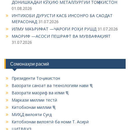
ДОНИШКАДАИ КӮҲИЮ МЕТАЛЛУРГИИ ТОҶИКИСТОН
s
01.08.2026
n
ИНТИХОБИ ДУРУСТИ КАСБ ИНСОНРО БА САОДАТ
МЕРАСОНАД
31.07.2026
a
ИЛМУ МАЪРИФАТ —ЧАРОҒИ РОҲИ РУШД
31.07.2026
v
МАОРИФ —АСОСИ ПЕШРАФТ ВА МУВВАФАҚИЯТ
i
31.07.2026
g
a
Сомонаҳои расмӣ
t
i
Президенти Тоҷикистон
o
Вазорати саноат ва технологияи нави ҶТ
n
Вазорати маориф ва илми ҶТ
Маркази миллии тестӣ
Китобхонаи миллии ҶТ
МИҲД вилояти Суғд
Китобхонаи вилоятӣ ба номи Т. Асирӣ
ЦИТВВУЗ