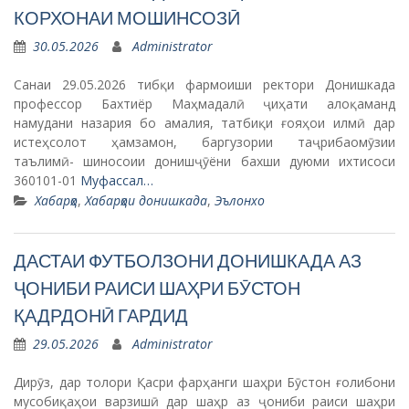
КОРХОНАИ МОШИНСОЗӢ
30.05.2026
Administrator
Санаи 29.05.2026 тибқи фармоиши ректори Донишкада
профессор Бахтиёр Маҳмадалӣ ҷиҳати алоқаманд
намудани назария бо амалия, татбиқи ғояҳои илмӣ дар
истеҳсолот ҳамзамон, баргузории таҷрибаомӯзии
таълимӣ- шиносоии донишҷӯёни бахши дуюми ихтисоси
360101-01
Муфассал…
Хабарҳо
,
Хабарҳои донишкада
,
Эълонхо
ДАСТАИ ФУТБОЛЗОНИ ДОНИШКАДА АЗ
ҶОНИБИ РАИСИ ШАҲРИ БӮСТОН
ҚАДРДОНӢ ГАРДИД
29.05.2026
Administrator
Дирӯз, дар толори Қасри фарҳанги шаҳри Бӯстон ғолибони
мусобиқаҳои варзишӣ дар шаҳр аз ҷониби раиси шаҳри