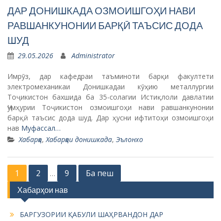
ДАР ДОНИШКАДА ОЗМОИШГОҲИ НАВИ
РАВШАНКУНОНИИ БАРҚӢ ТАЪСИС ДОДА
ШУД
29.05.2026
Administrator
Имрӯз, дар кафедраи таъминоти барқи факултети
электромеханикаи Донишкадаи кӯҳию металлургии
Тоҷикистон бахшида ба 35-солагии Истиқлоли давлатии
Ҷумҳурии Тоҷикистон озмоишгоҳи нави равшанкунонии
барқӣ таъсис дода шуд. Дар ҳусни ифтитоҳи озмоишгоҳи
нав
Муфассал…
Хабарҳо
,
Хабарҳои донишкада
,
Эълонхо
P
1
2
9
Ба пеш
…
o
Хабарҳои нав
s
БАРГУЗОРИИ ҚАБУЛИ ШАҲРВАНДОН ДАР
t