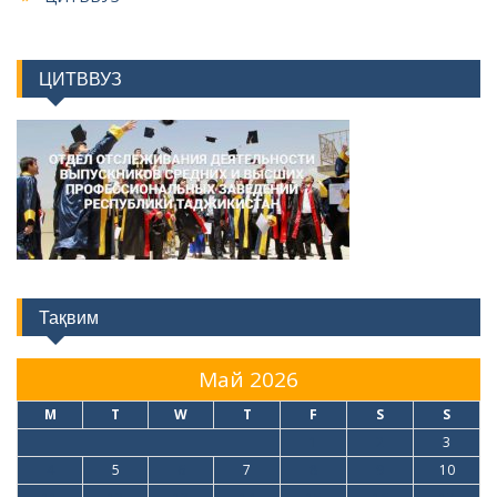
ЦИТВВУЗ
Тақвим
Май 2026
M
T
W
T
F
S
S
1
2
3
4
5
6
7
8
9
10