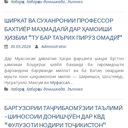
Хабарҳо
,
Хабарҳои донишкада
,
Эълонхо
ШИРКАТ ВА СУХАНРОНИИ ПРОФЕССОР
БАХТИЁР МАҲМАДАЛӢ ДАР ҲАМОИШИ
ҲИЗБИИ “ТУ БАР ТАЪРИХ ПИРӮЗ ОМАДӢ!”
30.05.2026
Administrator
Дар Муассисаи давлатии Қасри фарҳанги шаҳри Бӯстон
ҳамоиши бошукӯҳи ҳизбӣ бахшида ба гиромидошти
фарзандони барӯманди миллат ва ба Ватан овардани
мушти хоки қаҳрамонони миллӣ — Шириншоҳ Шоҳтемур,
Нусратулло Махсум ва
Муфассал…
Хабарҳо
,
Хабарҳои донишкада
,
Эълонхо
БАРГУЗОРИИ ТАҶРИБАОМӮЗИИ ТАЪЛИМӢ
-ШИНОСОИИ ДОНИШҶӮЁН ДАР КВД
“ФУЛУЗОТИ НОДИРИ ТОҶИКИСТОН”