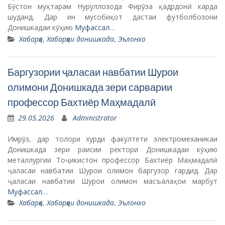
Бӯстон муҳтарам Нуруллозода Фирӯза қадрдонӣ карда
шуданд. Дар ин мусобиқот дастаи футболбозони
Донишкадаи кӯҳию
Муфассал…
Хабарҳо
,
Хабарҳои донишкада
,
Эълонхо
Баргузории ҷаласаи навбатии Шурои
олимони Донишкада зери сарварии
профессор Бахтиёр Маҳмадалӣ
29.05.2026
Administrator
Имрӯз, дар толори хурди факултети электромеханикаи
Донишкада зери раисии ректори Донишкадаи кӯҳию
металлургии Тоҷикистон профессор Бахтиёр Маҳмадалӣ
ҷаласаи навбатии Шурои олимон баргузор гардид. Дар
ҷаласаи навбатии Шурои олимон масъалаҳои марбут
Муфассал…
Хабарҳо
,
Хабарҳои донишкада
,
Эълонхо