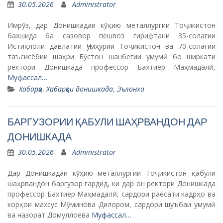
30.05.2026
Administrator
Имрӯз, дар Донишкадаи кӯҳию металлургии Тоҷикистон
бахшида ба сазовор пешвоз гирифтани 35-солагии
Истиқлоли давлатии Ҷумҳурии Тоҷикистон ва 70-солагии
таъсисёбии шаҳри Бӯстон шанбегии умумӣ бо ширкати
ректори Донишкада профессор Бахтиёр Маҳмадалӣ,
Муфассал…
Хабарҳо
,
Хабарҳои донишкада
,
Эълонхо
БАРГУЗОРИИ ҚАБУЛИ ШАҲРВАНДОН ДАР
ДОНИШКАДА
30.05.2026
Administrator
Дар Донишкадаи кӯҳию металлургии Тоҷикистон қабули
шаҳрвандон баргузор гардид, ки дар он ректори Донишкада
профессор Бахтиёр Маҳмадалӣ, сардори раёсати кадрҳо ва
корҳои махсус Мӯминова Дилором, сардори шуъбаи умумӣ
ва назорат Домуллоева
Муфассал…