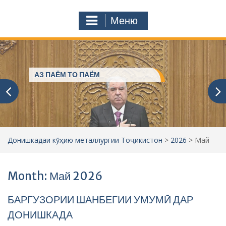
с
o
т
m
Меню
у
ҷ
ӯ
и
:
Пешвое, ки ғами ҷаҳониёнро
мехӯранд
Донишкадаи кӯҳию металлургии Тоҷикистон
>
2026
>
Май
Month: Май 2026
БАРГУЗОРИИ ШАНБЕГИИ УМУМӢ ДАР
ДОНИШКАДА