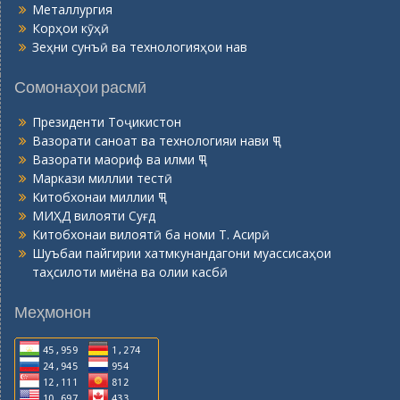
Металлургия
Корҳои кӯҳӣ
Зеҳни сунъӣ ва технологияҳои нав
Сомонаҳои расмӣ
Президенти Тоҷикистон
Вазорати саноат ва технологияи нави ҶТ
Вазорати маориф ва илми ҶТ
Маркази миллии тестӣ
Китобхонаи миллии ҶТ
МИҲД вилояти Суғд
Китобхонаи вилоятӣ ба номи Т. Асирӣ
Шуъбаи пайгирии хатмкунандагони муассисаҳои
таҳсилоти миёна ва олии касбӣ
Меҳмонон