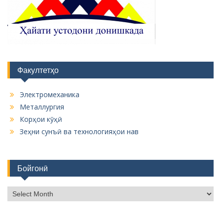
Факултетҳо
Электромеханика
Металлургия
Корҳои кӯҳӣ
Зеҳни сунъӣ ва технологияҳои нав
Бойгонӣ
Б
о
й