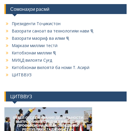
Сомонаҳои расмӣ
Президенти Тоҷикистон
Вазорати саноат ва технологияи нави ҶТ
Вазорати маориф ва илми ҶТ
Маркази миллии тестӣ
Китобхонаи миллии ҶТ
МИҲД вилояти Суғд
Китобхонаи вилоятӣ ба номи Т. Асирӣ
ЦИТВВУЗ
ЦИТВВУЗ