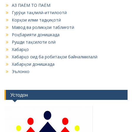
АЗ ПАЁМ ТО ПАЁМ
Гурӯҳи таҳлилӣ-иттилоотӣ
Корҳои илми тадқиқотӣ
Мавод ва роликҳои таблиғотӣ
Роҳбарияти донишкада
Рушди таҳсилоти олӣ
Хабарҳо
Хабарҳо оид ба робитаҳои байналмилалӣ
Хабарҳои донишкада
Эълонхо
Устодон