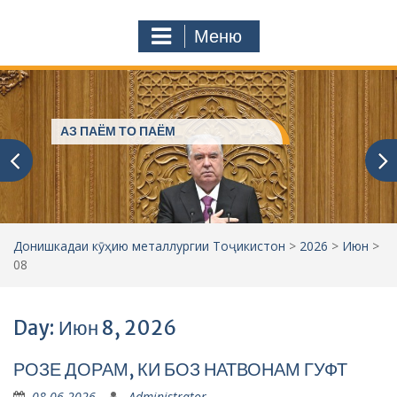
с
o
т
m
Меню
у
ҷ
ӯ
и
:
АЗ ПАЁМ ТО ПАЁМ
Донишкадаи кӯҳию металлургии Тоҷикистон
>
2026
>
Июн
>
08
Day: Июн 8, 2026
РОЗЕ ДОРАМ, КИ БОЗ НАТВОНАМ ГУФТ
08.06.2026
Administrator