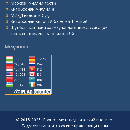
Маркази миллии тестӣ
Китобхонаи миллии ҶТ
МИҲД вилояти Суғд
Китобхонаи вилоятӣ ба номи Т. Асирӣ
Шуъбаи пайгирии хатмкунандагони муассисаҳои
таҳсилоти миёна ва олии касбӣ
Меҳмонон
© 2015-2026, Горно - металлургический институт
Таджикистана. Авторские права защищены.