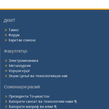
г
о
н
ӣ
ДКМТ
Тамос
Форум
Харитаи сомона
Факултетҳо
Электромеханика
Металлургия
Корҳои кӯҳӣ
Зеҳни сунъӣ ва технологияҳои нав
Сомонаҳои расмӣ
Президенти Тоҷикистон
Вазорати саноат ва технологияи нави ҶТ
Вазорати маориф ва илми ҶТ