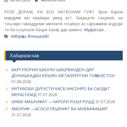
РОЗЕ ДОРАМ, КИ БОЗ НАТВОНАМ ГУФТ Эрон барои
мардуми мо кишвари умед аст. Ҳақиқати таърихӣ, ки
таъсири тамаддунии миллати тоҷикро аз сарзамини аҷдодӣ
то ба соҳилҳои баҳри Хазар дар шимол,
Муфассал…
Хабарҳои донишкада
Хабарҳои нав
БАРГУЗОРИИ ҚАБУЛИ ШАҲРВАНДОН ДАР
ДОНИШКАДАИ КӮҲИЮ МЕТАЛЛУРГИИ ТОҶИКИСТОН
01.08.2026
ИНТИХОБИ ДУРУСТИ КАСБ ИНСОНРО БА САОДАТ
МЕРАСОНАД
31.07.2026
ИЛМУ МАЪРИФАТ —ЧАРОҒИ РОҲИ РУШД
31.07.2026
МАОРИФ —АСОСИ ПЕШРАФТ ВА МУВВАФАҚИЯТ
31.07.2026