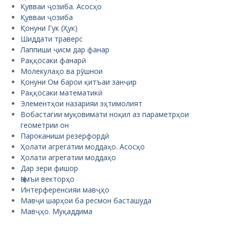
Қувваи ҷозиба. Асосҳо
Қувваи ҷозиба
Қонуни Гук (Ҳук)
Шиддати траверс
Лаппиши ҷисм дар фанар
Раққосаки фанарӣ
Молекулаҳо ва рӯшнои
Қонуни Ом барои қитъаи занҷир
Раққосаки математикӣ
Элементҳои назарияи эҳтимолият
Вобастагии муқовимати ноқил аз параметрҳои
геометрии он
Пароканиши резерфордӣ
Ҳолати агрегатии моддаҳо. Асосҳо
Ҳолати агрегатии моддаҳо
Дар зери фишор
Ҷамъи векторҳо
Интерференсияи мавҷҳо
Мавҷи шарҳои ба ресмон басташуда
Мавҷҳо. Муқаддима