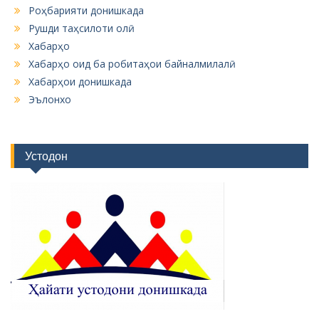
Роҳбарияти донишкада
Рушди таҳсилоти олӣ
Хабарҳо
Хабарҳо оид ба робитаҳои байналмилалӣ
Хабарҳои донишкада
Эълонхо
Устодон