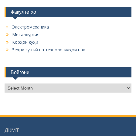
Факултетҳо
Электромеханика
Металлургия
Корҳои кӯҳӣ
Зеҳни сунъӣ ва технологияҳои нав
Бойгонӣ
Б
о
й
г
о
н
ӣ
ДКМТ