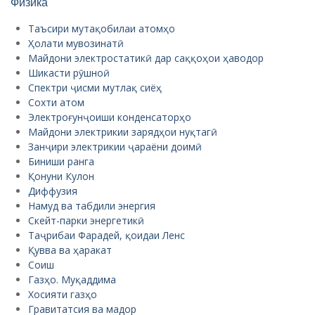
Физика
Таъсири мутақобилаи атомҳо
Ҳолати мувозинатӣ
Майдони электростатикӣ дар саққоҳои ҳаводор
Шикасти рӯшноӣ
Спектри ҷисми мутлақ сиёҳ
Сохти атом
Электроғунҷоиши конденсаторҳо
Майдони электрикии зарядҳои нуқтагӣ
Занҷири электрикии ҷараёни доимӣ
Биниши ранга‬
Қонуни Кулон‬
Диффузия‬
Намуд ва табдили энергия
Скейт-парки энергетикӣ
Таҷрибаи Фарадей, қоидаи Ленс
Қувва ва ҳаракат
Соиш
Газҳо. Муқаддима
Хосияти газҳо
Гравитатсия ва мадор