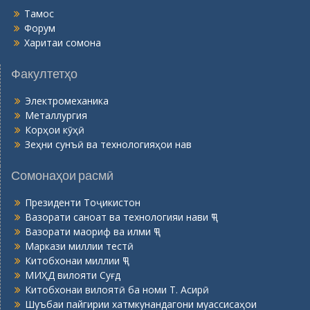
Тамос
Форум
Харитаи сомона
Факултетҳо
Электромеханика
Металлургия
Корҳои кӯҳӣ
Зеҳни сунъӣ ва технологияҳои нав
Сомонаҳои расмӣ
Президенти Тоҷикистон
Вазорати саноат ва технологияи нави ҶТ
Вазорати маориф ва илми ҶТ
Маркази миллии тестӣ
Китобхонаи миллии ҶТ
МИҲД вилояти Суғд
Китобхонаи вилоятӣ ба номи Т. Асирӣ
Шуъбаи пайгирии хатмкунандагони муассисаҳои