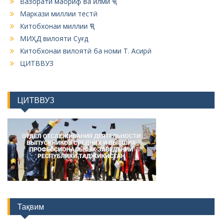
Вазорати маориф ва илми ҶТ
Маркази миллии тестӣ
Китобхонаи миллии ҶТ
МИҲД вилояти Суғд
Китобхонаи вилоятӣ ба номи Т. Асирӣ
ЦИТВВУЗ
ЦИТВВУЗ
Тақвим