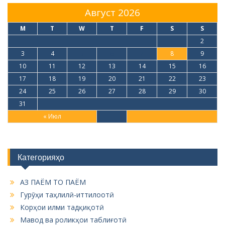
Август 2026
M
T
W
T
F
S
S
1
2
3
4
5
6
7
8
9
10
11
12
13
14
15
16
17
18
19
20
21
22
23
24
25
26
27
28
29
30
31
« Июл
Категорияҳо
АЗ ПАЁМ ТО ПАЁМ
Гурӯҳи таҳлилӣ-иттилоотӣ
Корҳои илми тадқиқотӣ
Мавод ва роликҳои таблиғотӣ