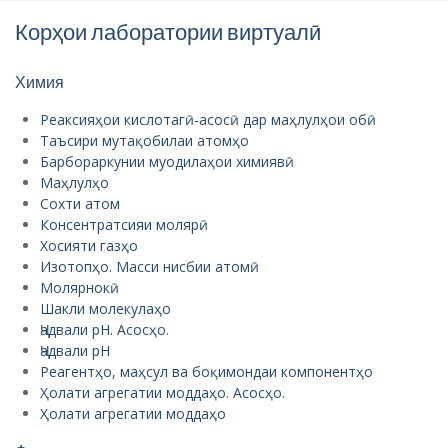
Корҳои лаборатории виртуалӣ
Химия
Реаксияҳои кислотагӣ-асосӣ дар маҳлулҳои обӣ
Таъсири мутақобилаи атомҳо
Барбораркунии муодилаҳои химиявӣ
Маҳлулҳо
Сохти атом
Консентратсияи молярӣ
Хосияти газҳо
Изотопҳо. Масси нисбии атомӣ
Молярнокӣ
Шакли молекулаҳо
Ҷадвали рН. Асосҳо.
Ҷадвали рН
Реагентҳо, маҳсул ва боқимондаи компонентҳо
Ҳолати агрегатии моддаҳо. Асосҳо.
Ҳолати агрегатии моддаҳо