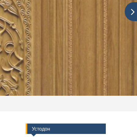
Устодон