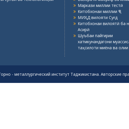
Маркази миллии тестӣ
Китобхонаи миллии ҶТ
МИҲД вилояти Суғд
Китобхонаи вилоятӣ ба н
Асирӣ
Шуъбаи пайгирии
хатмкунандагони муасси
таҳсилоти миёна ва олии
Горно - металлургический институт Таджикистана. Авторские п