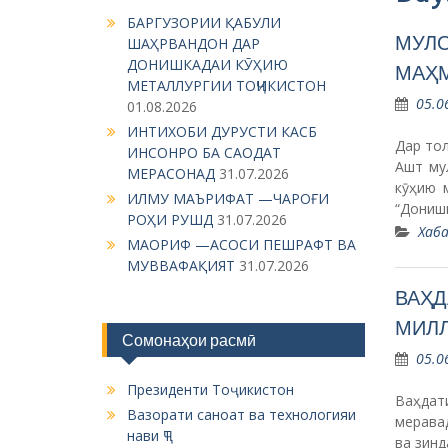
БАРГУЗОРИИ ҚАБУЛИ
МУЛО
ШАҲРВАНДОН ДАР
ДОНИШКАДАИ КӮҲИЮ
МАҲМ
МЕТАЛЛУРГИИ ТОҶИКИСТОН
05.0
01.08.2026
ИНТИХОБИ ДУРУСТИ КАСБ
Дар то
ИНСОНРО БА САОДАТ
Ашт му
МЕРАСОНАД
31.07.2026
кӯҳию 
ИЛМУ МАЪРИФАТ —ЧАРОҒИ
“Дониш
РОҲИ РУШД
31.07.2026
Хаба
МАОРИФ —АСОСИ ПЕШРАФТ ВА
МУВВАФАҚИЯТ
31.07.2026
ВАҲД
МИЛЛ
Сомонаҳои расмӣ
05.0
Президенти Тоҷикистон
Ваҳдат
Вазорати саноат ва технологияи
мерава
нави ҶТ
ва зин