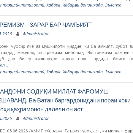
ҳи таҳлилӣ-иттилоотӣ
,
Хабарҳо
,
Хабарҳои донишкада
,
Эълонхо
РЕМИЗМ -ЗАРАР БАР ҶАМЪИЯТ
6.2026
Administrator
ҳони муосир яке аз мушкилоти ҷиддие, ки ба амният, субот в
таҳдид мекунад, экстремизм мебошад. Экстремизм ҳамчун 
уб дар бисёр кишварҳои ҷаҳон паҳн гардида, боиси н
ал…
ҳи таҳлилӣ-иттилоотӣ
,
Хабарҳо
,
Хабарҳои донишкада
,
Эълонхо
АНДОНИ СОДИҚИ МИЛЛАТ ФАРОМӮШ
ШАВАНД. Ба Ватан баргардонидани пораи хоки
оҳи қаҳрамонон далели он аст
6.2026
Administrator
, 05.06.2026 /АМИТ «Ховар»/. Таърих гувоҳ аст, ки миллат фа