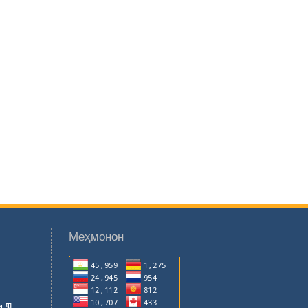
Меҳмонон
 ҶТ