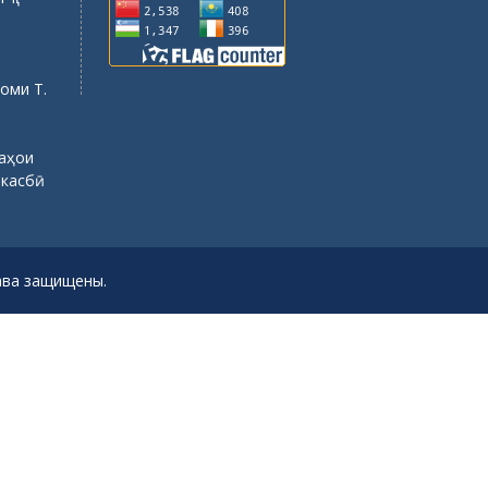
оми Т.
саҳои
 касбӣ
рава защищены.