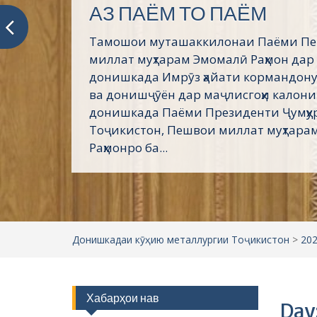
Пешвое, ки ғами ҷаҳони
мехӯранд
Асосгузори сулҳу ваҳдати миллӣ – Пеш
Президенти Ҷумҳурии Тоҷикистон му
Эмомалӣ Раҳмон дар эҳё ва пойдории 
кунунии тоҷикон саҳми беандоза дор
Таърихи ғанӣ ва куҳани тоҷикон воқеа
сиёсии...
Донишкадаи кӯҳию металлургии Тоҷикистон
>
20
Хабарҳои нав
Day