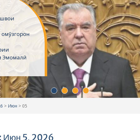
ёнро
вои миллат,
ҳтарам
давлати
анд.
ҳои
26
>
Июн
>
05
: Июн 5, 2026