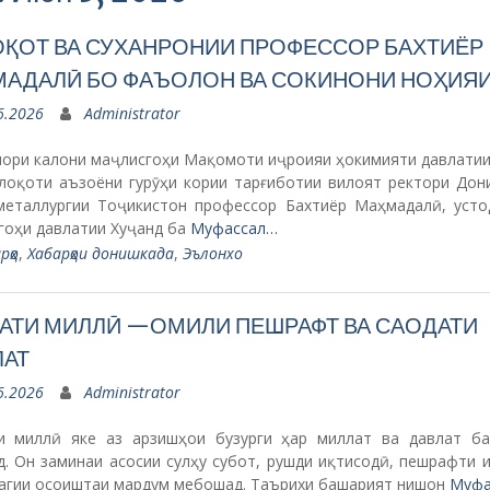
ҚОТ ВА СУХАНРОНИИ ПРОФЕССОР БАХТИЁР
АДАЛӢ БО ФАЪОЛОН ВА СОКИНОНИ НОҲИЯИ
6.2026
Administrator
лори калони маҷлисгоҳи Мақомоти иҷроияи ҳокимияти давлатии
лоқоти аъзоёни гурӯҳи кории тарғиботии вилоят ректори Дон
металлургии Тоҷикистон профессор Бахтиёр Маҳмадалӣ, уст
гоҳи давлатии Хуҷанд ба
Муфассал…
рҳо
,
Хабарҳои донишкада
,
Эълонхо
АТИ МИЛЛӢ —ОМИЛИ ПЕШРАФТ ВА САОДАТИ
АТ
6.2026
Administrator
и миллӣ яке аз арзишҳои бузурги ҳар миллат ва давлат б
д. Он заминаи асосии сулҳу субот, рушди иқтисодӣ, пешрафти 
дагии осоиштаи мардум мебошад. Таърихи башарият нишон
Муфа