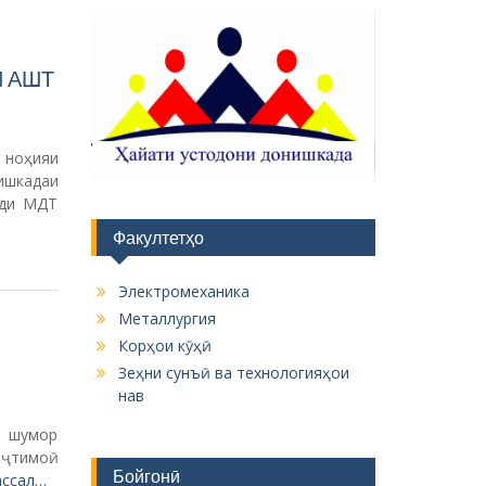
 АШТ
 ноҳияи
ишкадаи
оди МДТ
Факултетҳо
Электромеханика
Металлургия
Корҳои кӯҳӣ
Зеҳни сунъӣ ва технологияҳои
нав
а шумор
иҷтимоӣ
Бойгонӣ
ссал…