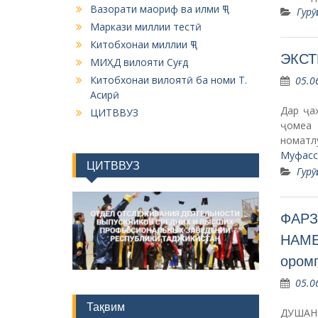
Вазорати маориф ва илми ҶТ
Гурӯ
Маркази миллии тестӣ
Китобхонаи миллии ҶТ
ЭКСТ
МИҲД вилояти Суғд
Китобхонаи вилоятӣ ба номи Т.
05.0
Асирӣ
Дар ҷа
ЦИТВВУЗ
ҷомеа 
номатл
Муфасс
ЦИТВВУЗ
Гурӯ
ФАРЗ
НАМЕ
оромг
05.0
Тақвим
ДУШАНБЕ