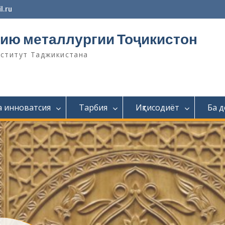
l.ru
ию металлургии Тоҷикистон
нститут Таджикистана
а инноватсия
Тарбия
Иқтисодиёт
Ба 