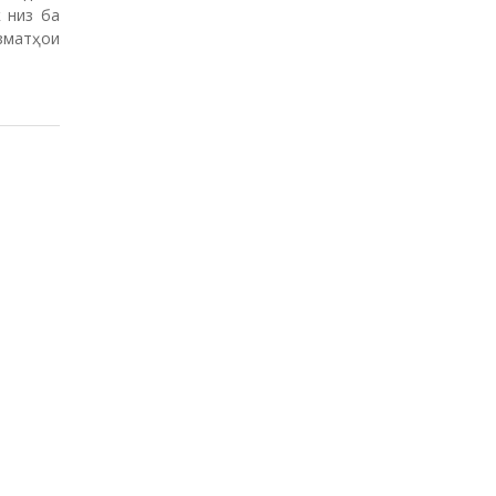
 низ ба
зматҳои