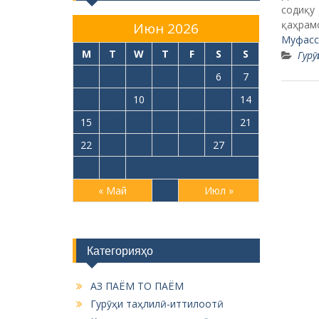
содиқу
қаҳрам
Июн 2026
Муфасс
M
T
W
T
F
S
S
Гурӯ
1
2
3
4
5
6
7
8
9
10
11
12
13
14
15
16
17
18
19
20
21
22
23
24
25
26
27
28
29
30
« Май
Июл »
Категорияҳо
АЗ ПАЁМ ТО ПАЁМ
Гурӯҳи таҳлилӣ-иттилоотӣ