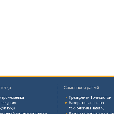
тетҳо
Сомонаҳои расмӣ
ктромеханика
Президенти Тоҷикистон
аллургия
Вазорати саноат ва
ҳои кӯҳӣ
технологияи нави ҶТ
ни сунъӣ ва технологияҳои
Вазорати маориф ва илми