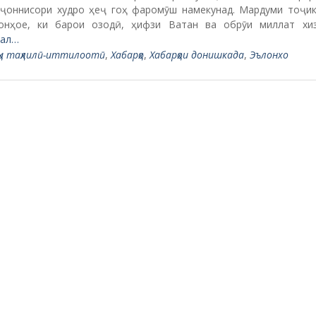
 ҷоннисори худро ҳеҷ гоҳ фаромӯш намекунад. Мардуми тоҷик
онҳое, ки барои озодӣ, ҳифзи Ватан ва обрӯи миллат хи
ал…
ҳи таҳлилӣ-иттилоотӣ
,
Хабарҳо
,
Хабарҳои донишкада
,
Эълонхо