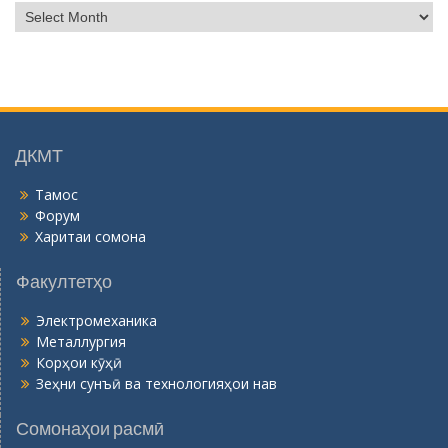
Б
о
й
г
о
н
ӣ
ДКМТ
Тамос
Форум
Харитаи сомона
Факултетҳо
Электромеханика
Металлургия
Корҳои кӯҳӣ
Зеҳни сунъӣ ва технологияҳои нав
Сомонаҳои расмӣ