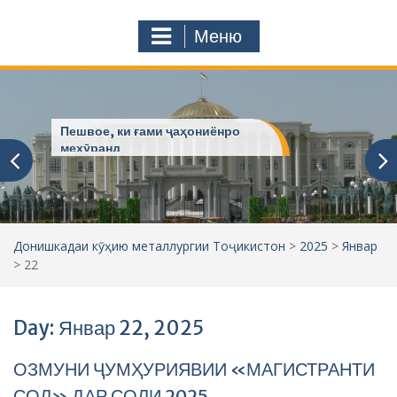
с
o
т
m
Меню
у
ҷ
ӯ
и
:
Пешвое, ки ғами ҷаҳониёнро
мехӯранд
Донишкадаи кӯҳию металлургии Тоҷикистон
>
2025
>
Январ
>
22
Day: Январ 22, 2025
ОЗМУНИ ҶУМҲУРИЯВИИ «МАГИСТРАНТИ
СОЛ» ДАР СОЛИ 2025