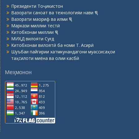
Президенти Тоҷикистон
Вазорати саноат ва технологияи нави ҶТ
Вазорати маориф ва илми ҶТ
Маркази миллии тестӣ
Китобхонаи миллии ҶТ
МИҲД вилояти Суғд
Китобхонаи вилоятӣ ба номи Т. Асирӣ
Шуъбаи пайгирии хатмкунандагони муассисаҳои
таҳсилоти миёна ва олии касбӣ
Меҳмонон