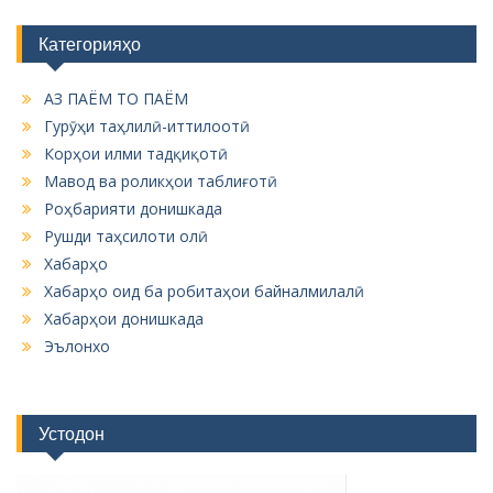
Категорияҳо
АЗ ПАЁМ ТО ПАЁМ
Гурӯҳи таҳлилӣ-иттилоотӣ
Корҳои илми тадқиқотӣ
Мавод ва роликҳои таблиғотӣ
Роҳбарияти донишкада
Рушди таҳсилоти олӣ
Хабарҳо
Хабарҳо оид ба робитаҳои байналмилалӣ
Хабарҳои донишкада
Эълонхо
Устодон