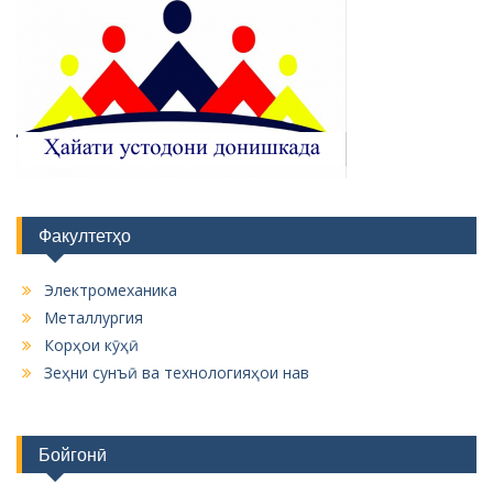
Факултетҳо
Электромеханика
Металлургия
Корҳои кӯҳӣ
Зеҳни сунъӣ ва технологияҳои нав
Бойгонӣ