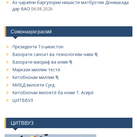
Аз ҷараёни баргузории нишасти матбуотии Донишкада
дар ВАО
06.08.2026
Сомонаҳои расмӣ
Президенти Тоҷикистон
Вазорати саноат ва технологияи нави ҶТ
Вазорати маориф ва илми ҶТ
Маркази миллии тестӣ
Китобхонаи миллии ҶТ
МИҲД вилояти Суғд
Китобхонаи вилоятӣ ба номи Т. Асирӣ
ЦИТВВУЗ
ЦИТВВУЗ