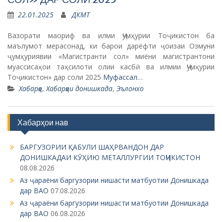
22.01.2025
ДКМТ
Вазорати маориф ва илми Ҷумҳурии Тоҷикистон ба
маълумот мерасонад, ки барои дарёфти ҷоизаи Озмуни
ҷумҳуриявии «Магистранти сол» миёни магистрантони
муассисаҳои таҳсилоти олии касбӣ ва илмии Ҷумҳурии
Тоҷикистон» дар соли 2025
Муфассал…
Хабарҳо
,
Хабарҳои донишкада
,
Эълонхо
Хабарҳои нав
БАРГУЗОРИИ ҚАБУЛИ ШАҲРВАНДОН ДАР
ДОНИШКАДАИ КӮҲИЮ МЕТАЛЛУРГИИ ТОҶИКИСТОН
08.08.2026
Аз ҷараёни баргузории нишасти матбуотии Донишкада
дар ВАО
07.08.2026
Аз ҷараёни баргузории нишасти матбуотии Донишкада
дар ВАО
06.08.2026