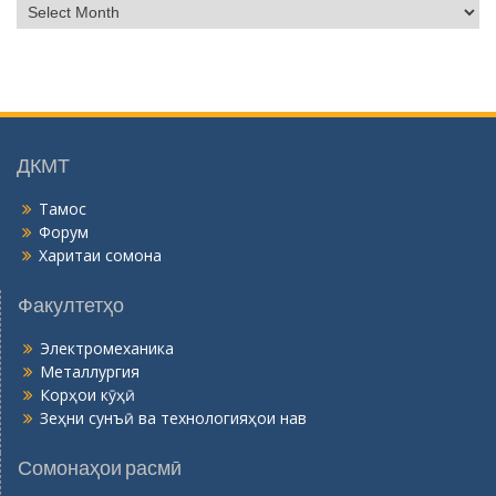
Б
о
й
г
о
н
ӣ
ДКМТ
Тамос
Форум
Харитаи сомона
Факултетҳо
Электромеханика
Металлургия
Корҳои кӯҳӣ
Зеҳни сунъӣ ва технологияҳои нав
Сомонаҳои расмӣ