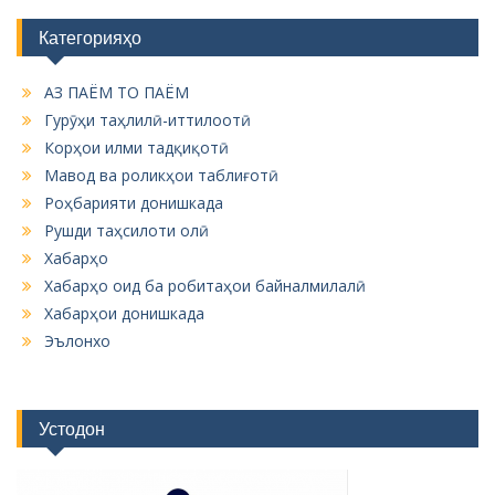
Категорияҳо
АЗ ПАЁМ ТО ПАЁМ
Гурӯҳи таҳлилӣ-иттилоотӣ
Корҳои илми тадқиқотӣ
Мавод ва роликҳои таблиғотӣ
Роҳбарияти донишкада
Рушди таҳсилоти олӣ
Хабарҳо
Хабарҳо оид ба робитаҳои байналмилалӣ
Хабарҳои донишкада
Эълонхо
Устодон