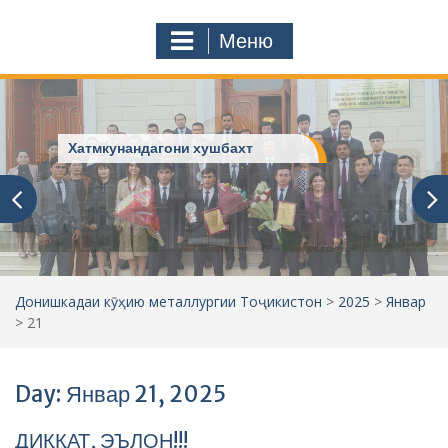
с
o
т
m
Меню
у
ҷ
ӯ
и
:
Хатмкунандагони хушбахт
Донишкадаи кӯҳию металлургии Тоҷикистон
>
2025
>
Январ
>
21
Day: Январ 21, 2025
ДИҚҚАТ, ЭЪЛОН!!!