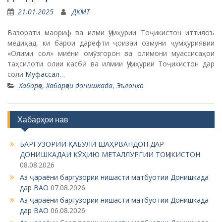
21.01.2025
ДКМТ
Вазорати маориф ва илми Ҷумҳурии Тоҷикистон иттилоъ
медиҳад, ки барои дарёфти ҷоизаи озмуни ҷумҳуриявии
«Олими сол» миёни омӯзгорон ва олимони муассисаҳои
таҳсилоти олии касбӣ ва илмии Ҷумҳурии Тоҷикистон дар
соли
Муфассал…
Хабарҳо
,
Хабарҳои донишкада
,
Эълонхо
Хабарҳои нав
БАРГУЗОРИИ ҚАБУЛИ ШАҲРВАНДОН ДАР
ДОНИШКАДАИ КӮҲИЮ МЕТАЛЛУРГИИ ТОҶИКИСТОН
08.08.2026
Аз ҷараёни баргузории нишасти матбуотии Донишкада
дар ВАО
07.08.2026
Аз ҷараёни баргузории нишасти матбуотии Донишкада
дар ВАО
06.08.2026