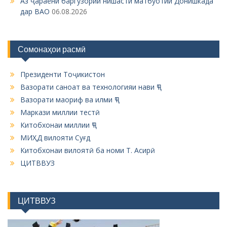
Аз ҷараёни баргузории нишасти матбуотии Донишкада
дар ВАО
06.08.2026
Сомонаҳои расмӣ
Президенти Тоҷикистон
Вазорати саноат ва технологияи нави ҶТ
Вазорати маориф ва илми ҶТ
Маркази миллии тестӣ
Китобхонаи миллии ҶТ
МИҲД вилояти Суғд
Китобхонаи вилоятӣ ба номи Т. Асирӣ
ЦИТВВУЗ
ЦИТВВУЗ