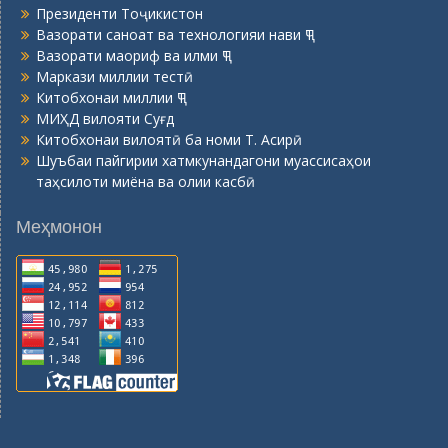
Президенти Тоҷикистон
Вазорати саноат ва технологияи нави ҶТ
Вазорати маориф ва илми ҶТ
Маркази миллии тестӣ
Китобхонаи миллии ҶТ
МИҲД вилояти Суғд
Китобхонаи вилоятӣ ба номи Т. Асирӣ
Шуъбаи пайгирии хатмкунандагони муассисаҳои
таҳсилоти миёна ва олии касбӣ
Меҳмонон