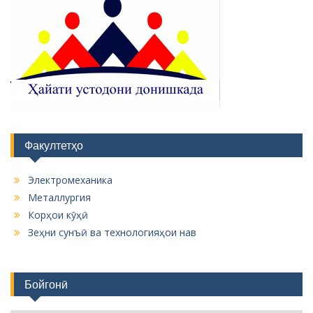
Факултетҳо
Электромеханика
Металлургия
Корҳои кӯҳӣ
Зеҳни сунъӣ ва технологияҳои нав
Бойгонӣ