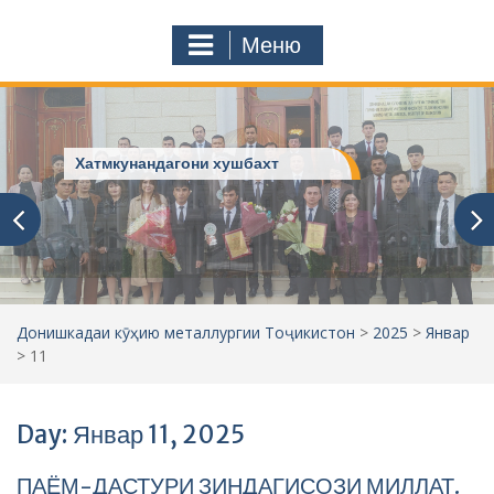
с
o
т
m
Меню
у
ҷ
ӯ
и
:
Хатмкунандагони хушбахт
Донишкадаи кӯҳию металлургии Тоҷикистон
>
2025
>
Январ
>
11
Day: Январ 11, 2025
ПАЁМ-ДАСТУРИ ЗИНДАГИСОЗИ МИЛЛАТ.