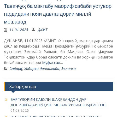
Таваҷҷуҳ ба мактабу маориф сабаби устувор
гардидани пояи давлатдории миллӣ
мешавад
11.01.2025
ДКМТ
ДУШАНБЕ, 11.01.2025 /АМИТ «Ховар»/. Ҳамасола дар ҷомеа
қабл аз пешниҳоди Паёми Президенти Ҷумҳурии Тоҷикистон
муҳтарам Эмомалӣ Раҳмон ба Маҷлиси Олии Ҷумҳурии
Тоҷикистон «Дар бораи сиёсати дохилӣ ва хориҷӣ» ҳамагон
бесаброна интизори
Муфассал…
Хабарҳо
,
Хабарҳои донишкада
,
Эълонхо
Хабарҳои нав
БАРГУЗОРИИ ҚАБУЛИ ШАҲРВАНДОН ДАР
ДОНИШКАДАИ КӮҲИЮ МЕТАЛЛУРГИИ ТОҶИКИСТОН
01.08.2026
ИНТИХОБИ ДУРУСТИ КАСБ ИНСОНРО БА САОДАТ