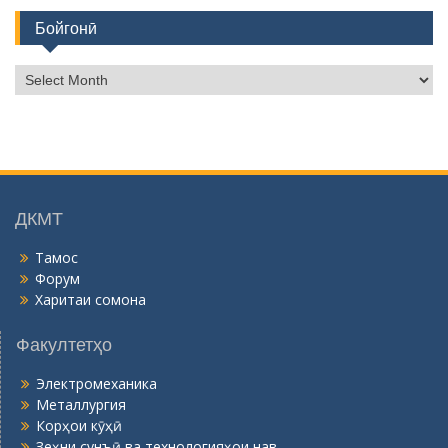
Бойгонӣ
Б
о
й
г
о
н
ӣ
ДКМТ
Тамос
Форум
Харитаи сомона
Факултетҳо
Электромеханика
Металлургия
Корҳои кӯҳӣ
Зеҳни сунъӣ ва технологияҳои нав