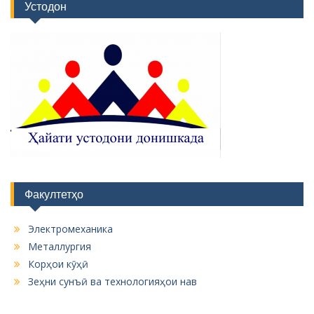
Устодон
Факултетҳо
Электромеханика
Металлургия
Корҳои кӯҳӣ
Зеҳни сунъӣ ва технологияҳои нав