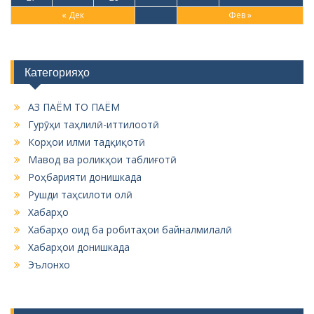
« Дек
Фев »
Категорияҳо
АЗ ПАЁМ ТО ПАЁМ
Гурӯҳи таҳлилӣ-иттилоотӣ
Корҳои илми тадқиқотӣ
Мавод ва роликҳои таблиғотӣ
Роҳбарияти донишкада
Рушди таҳсилоти олӣ
Хабарҳо
Хабарҳо оид ба робитаҳои байналмилалӣ
Хабарҳои донишкада
Эълонхо