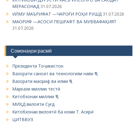
МЕРАСОНАД
31.07.2026
ИЛМУ МАЪРИФАТ —ЧАРОҒИ РОҲИ РУШД
31.07.2026
МАОРИФ —АСОСИ ПЕШРАФТ ВА МУВВАФАҚИЯТ
31.07.2026
Сомонаҳои расмӣ
Президенти Тоҷикистон
Вазорати саноат ва технологияи нави ҶТ
Вазорати маориф ва илми ҶТ
Маркази миллии тестӣ
Китобхонаи миллии ҶТ
МИҲД вилояти Суғд
Китобхонаи вилоятӣ ба номи Т. Асирӣ
ЦИТВВУЗ