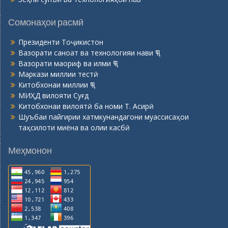
Сомонаҳои расмӣ
Президенти Тоҷикистон
Вазорати саноат ва технологияи нави ҶТ
Вазорати маориф ва илми ҶТ
Маркази миллии тестӣ
Китобхонаи миллии ҶТ
МИҲД вилояти Суғд
Китобхонаи вилоятӣ ба номи Т. Асирӣ
Шуъбаи пайгирии хатмкунандагони муассисаҳои
таҳсилоти миёна ва олии касбӣ
Меҳмонон