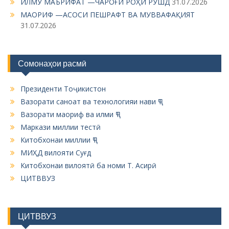
ИЛМУ МАЪРИФАТ —ЧАРОҒИ РОҲИ РУШД
31.07.2026
МАОРИФ —АСОСИ ПЕШРАФТ ВА МУВВАФАҚИЯТ
31.07.2026
Сомонаҳои расмӣ
Президенти Тоҷикистон
Вазорати саноат ва технологияи нави ҶТ
Вазорати маориф ва илми ҶТ
Маркази миллии тестӣ
Китобхонаи миллии ҶТ
МИҲД вилояти Суғд
Китобхонаи вилоятӣ ба номи Т. Асирӣ
ЦИТВВУЗ
ЦИТВВУЗ