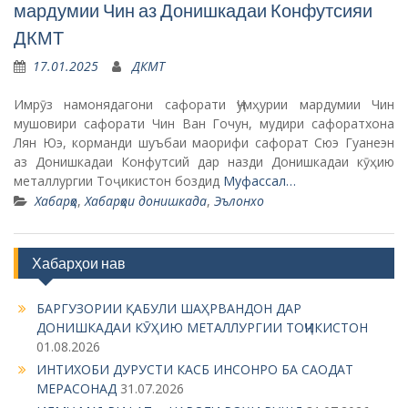
мардумии Чин аз Донишкадаи Конфутсияи
ДКМТ
17.01.2025
ДКМТ
Имрӯз намонядагони сафорати Ҷумҳурии мардумии Чин
мушовири сафорати Чин Ван Гочун, мудири сафоратхона
Лян Юэ, корманди шуъбаи маорифи сафорат Сюэ Гуанеэн
аз Донишкадаи Конфутсий дар назди Донишкадаи кӯҳию
металлургии Тоҷикистон боздид
Муфассал…
Хабарҳо
,
Хабарҳои донишкада
,
Эълонхо
Хабарҳои нав
БАРГУЗОРИИ ҚАБУЛИ ШАҲРВАНДОН ДАР
ДОНИШКАДАИ КӮҲИЮ МЕТАЛЛУРГИИ ТОҶИКИСТОН
01.08.2026
ИНТИХОБИ ДУРУСТИ КАСБ ИНСОНРО БА САОДАТ
МЕРАСОНАД
31.07.2026