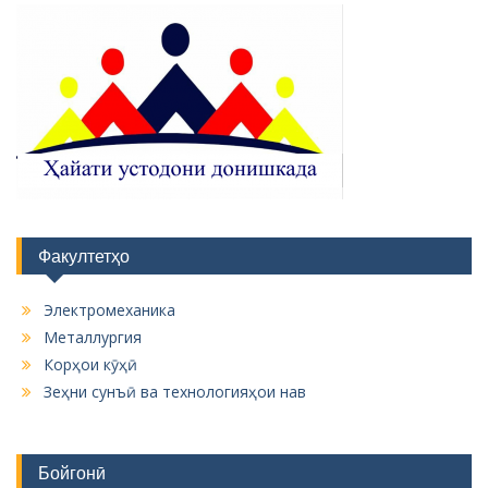
Факултетҳо
Электромеханика
Металлургия
Корҳои кӯҳӣ
Зеҳни сунъӣ ва технологияҳои нав
Бойгонӣ