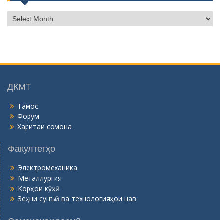
Б
о
й
г
о
н
ӣ
ДКМТ
Тамос
Форум
Харитаи сомона
Факултетҳо
Электромеханика
Металлургия
Корҳои кӯҳӣ
Зеҳни сунъӣ ва технологияҳои нав