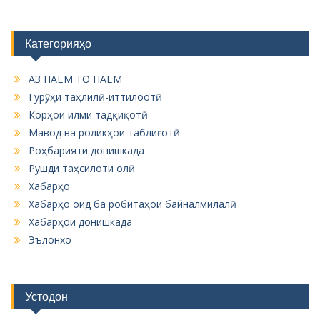
Категорияҳо
АЗ ПАЁМ ТО ПАЁМ
Гурӯҳи таҳлилӣ-иттилоотӣ
Корҳои илми тадқиқотӣ
Мавод ва роликҳои таблиғотӣ
Роҳбарияти донишкада
Рушди таҳсилоти олӣ
Хабарҳо
Хабарҳо оид ба робитаҳои байналмилалӣ
Хабарҳои донишкада
Эълонхо
Устодон