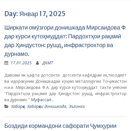
Day: Январ 17, 2025
Ширкати омӯзгори донишкада Мирсаидова Ф
дар курси кутоҳмуддат: Пардохтҳои рақамӣ
дар Ҳиндустон: рушд, инфрастрохтор ва
дурнамо.
17.01.2025
ДКМТ
Давоми як ҳафта дотсенти дотсенти кафедраи иқтисодиёт
ва идоракунии Донишкадаи кӯҳию металлургии Тоҷикистон
н.и.и. Мирсаидова Ф.А. дар курси кутоҳмуддат таҳти унвони
“Пардохтҳои рақамӣ дар Ҳиндустон: рушд, инфрастрохтор
ва дурнамо ”
Муфассал…
Хабарҳо
,
Хабарҳои донишкада
,
Эълонхо
Боздиди кормандони сафорати Ҷумҳурии