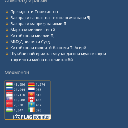
Сомонаҳои расмӣ
Президенти Тоҷикистон
Вазорати саноат ва технологияи нави ҶТ
Вазорати маориф ва илми ҶТ
Маркази миллии тестӣ
Китобхонаи миллии ҶТ
МИҲД вилояти Суғд
Китобхонаи вилоятӣ ба номи Т. Асирӣ
Шуъбаи пайгирии хатмкунандагони муассисаҳои
таҳсилоти миёна ва олии касбӣ
Меҳмонон