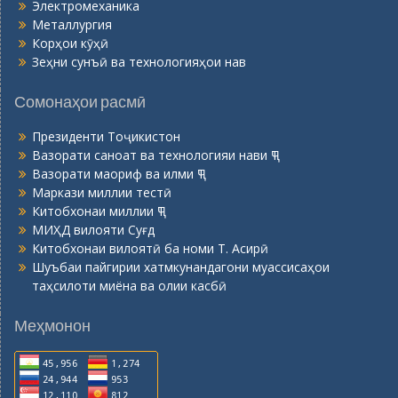
Электромеханика
Металлургия
Корҳои кӯҳӣ
Зеҳни сунъӣ ва технологияҳои нав
Сомонаҳои расмӣ
Президенти Тоҷикистон
Вазорати саноат ва технологияи нави ҶТ
Вазорати маориф ва илми ҶТ
Маркази миллии тестӣ
Китобхонаи миллии ҶТ
МИҲД вилояти Суғд
Китобхонаи вилоятӣ ба номи Т. Асирӣ
Шуъбаи пайгирии хатмкунандагони муассисаҳои
таҳсилоти миёна ва олии касбӣ
Меҳмонон