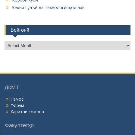
Зеҳни сунъӣ ва технологияҳои нав
Бойгонӣ
Б
о
й
г
о
н
ӣ
ДКМТ
Тамос
Форум
Харитаи сомона
Факултетҳо