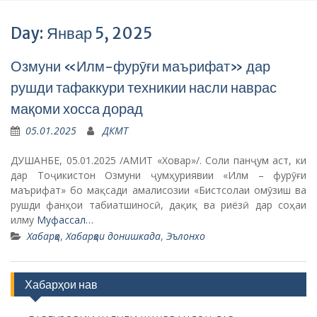
Day: Январ 5, 2025
Озмуни «Илм-фурӯғи маърифат» дар
рушди тафаккури техникии насли наврас
мақоми хосса дорад
05.01.2025
ДКМТ
ДУШАНБЕ, 05.01.2025 /АМИТ «Ховар»/. Соли панҷум аст, ки
дар Тоҷикистон Озмуни ҷумҳуриявии «Илм – фурӯғи
маърифат» бо мақсади амалисозии «Бистсолаи омӯзиш ва
рушди фанҳои табиатшиносӣ, дақиқ ва риёзӣ дар соҳаи
илму
Муфассал…
Хабарҳо
,
Хабарҳои донишкада
,
Эълонхо
Хабарҳои нав