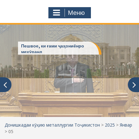
с
o
т
m
Меню
у
ҷ
ӯ
и
:
АЗ ПАЁМ ТО ПАЁМ
Донишкадаи кӯҳию металлургии Тоҷикистон
>
2025
>
Январ
>
05