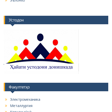
Эълонхо
Устодон
Факултетҳо
Электромеханика
Металлургия
Корҳои кӯҳӣ