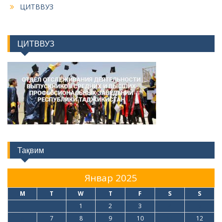
ЦИТВВУЗ
ЦИТВВУЗ
Тақвим
Январ 2025
M
T
W
T
F
S
S
1
2
3
4
5
6
7
8
9
10
11
12