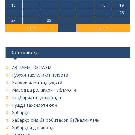
13
14
15
16
17
18
19
20
21
22
23
24
25
26
27
28
29
30
31
« Дек
Фев »
Категорияҳо
АЗ ПАЁМ ТО ПАЁМ
Гурӯҳи таҳлилӣ-иттилоотӣ
Корҳои илми тадқиқотӣ
Мавод ва роликҳои таблиғотӣ
Роҳбарияти донишкада
Рушди таҳсилоти олӣ
Хабарҳо
Хабарҳо оид ба робитаҳои байналмилалӣ
Хабарҳои донишкада