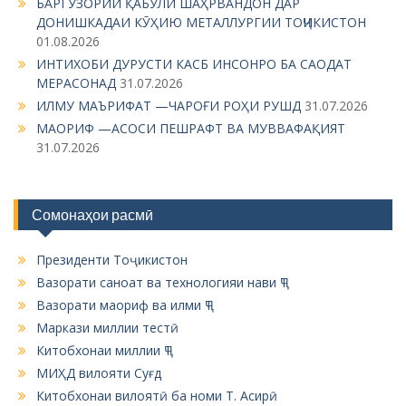
БАРГУЗОРИИ ҚАБУЛИ ШАҲРВАНДОН ДАР
ДОНИШКАДАИ КӮҲИЮ МЕТАЛЛУРГИИ ТОҶИКИСТОН
01.08.2026
ИНТИХОБИ ДУРУСТИ КАСБ ИНСОНРО БА САОДАТ
МЕРАСОНАД
31.07.2026
ИЛМУ МАЪРИФАТ —ЧАРОҒИ РОҲИ РУШД
31.07.2026
МАОРИФ —АСОСИ ПЕШРАФТ ВА МУВВАФАҚИЯТ
31.07.2026
Сомонаҳои расмӣ
Президенти Тоҷикистон
Вазорати саноат ва технологияи нави ҶТ
Вазорати маориф ва илми ҶТ
Маркази миллии тестӣ
Китобхонаи миллии ҶТ
МИҲД вилояти Суғд
Китобхонаи вилоятӣ ба номи Т. Асирӣ