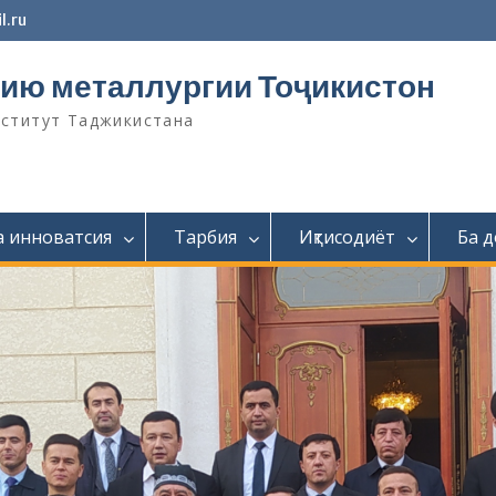
l.ru
ию металлургии Тоҷикистон
нститут Таджикистана
а инноватсия
Тарбия
Иқтисодиёт
Ба 