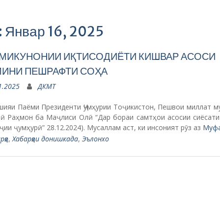
: Январ 16, 2025
МИКУНОНИИ ИҚТИСОДИЁТИ КИШВАР АСОСИ
ИНИ ПЕШРАФТИ СОҲА
1.2025
ДКМТ
ошияи Паёми Президенти Ҷумҳурии Тоҷикистон, Пешвои миллат м
ӣ Раҳмон ба Маҷлиси Олӣ “Дар бораи самтҳои асосии сиёсати
ҷии ҷумҳурӣ” 28.12.2024). Мусаллам аст, ки инсоният рӯз аз
Муф
рҳо
,
Хабарҳои донишкада
,
Эълонхо