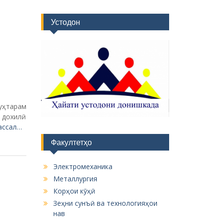
Устодон
уҳтарам
 дохилӣ
ассал…
Факултетҳо
Электромеханика
Металлургия
Корҳои кӯҳӣ
Зеҳни сунъӣ ва технологияҳои
нав