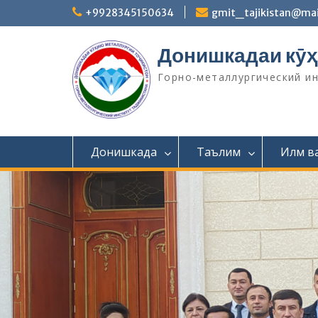
S
+9928345150634
gmit_tajikistan@mai
k
i
Донишкадаи кӯҳ
p
t
Горно-металлургический и
o
c
o
n
t
Донишкада
Таълим
Илм в
e
n
t