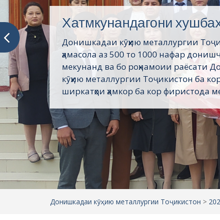
Хатмкунандагони хушба
Донишкадаи кӯҳию металлургии Тоҷ
ҳамасола аз 500 то 1000 нафар дониш
мекунанд ва бо роҳнамоии раёсати 
кӯҳию металлургии Тоҷикистон ба кор
ширкатҳои ҳамкор ба кор фиристода ме
Донишкадаи кӯҳию металлургии Тоҷикистон
>
20