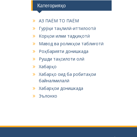
Категорияҳо
АЗ ПАЁМ ТО ПАЁМ
Гурӯҳи таҳлилӣ-иттилоотӣ
Корҳои илми тадқиқотӣ
Мавод ва роликҳои таблиғотӣ
Роҳбарияти донишкада
Рушди таҳсилоти олӣ
Хабарҳо
Хабарҳо оид ба робитаҳои
байналмилалӣ
Хабарҳои донишкада
Эълонхо