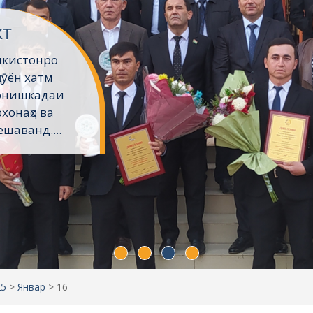
хт
икистонро
ҷӯён хатм
Донишкадаи
хонаҳо ва
шаванд....
25
>
Январ
>
16