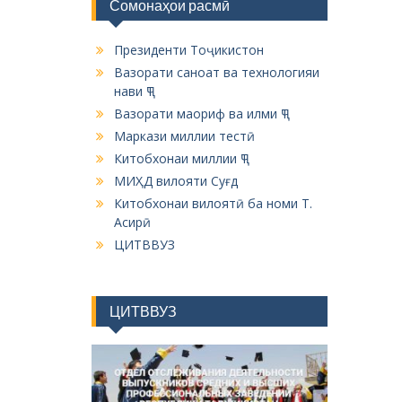
Сомонаҳои расмӣ
Президенти Тоҷикистон
Вазорати саноат ва технологияи
нави ҶТ
Вазорати маориф ва илми ҶТ
Маркази миллии тестӣ
Китобхонаи миллии ҶТ
МИҲД вилояти Суғд
Китобхонаи вилоятӣ ба номи Т.
Асирӣ
ЦИТВВУЗ
ЦИТВВУЗ