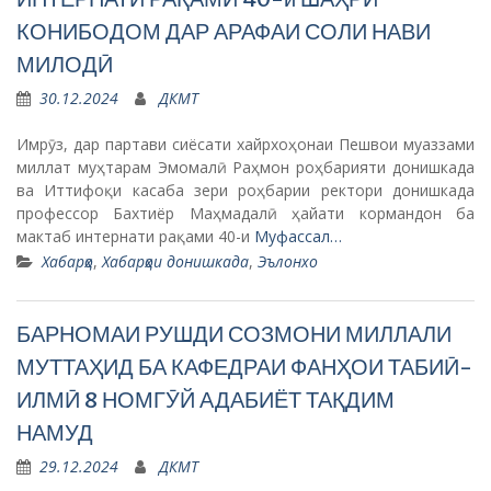
КОНИБОДОМ ДАР АРАФАИ СОЛИ НАВИ
МИЛОДӢ
30.12.2024
ДКМТ
Имрӯз, дар партави сиёсати хайрхоҳонаи Пешвои муаззами
миллат муҳтарам Эмомалӣ Раҳмон роҳбарияти донишкада
ва Иттифоқи касаба зери роҳбарии ректори донишкада
профессор Бахтиёр Маҳмадалӣ ҳайати кормандон ба
мактаб интернати рақами 40-и
Муфассал…
Хабарҳо
,
Хабарҳои донишкада
,
Эълонхо
БАРНОМАИ РУШДИ СОЗМОНИ МИЛЛАЛИ
МУТТАҲИД БА КАФЕДРАИ ФАНҲОИ ТАБИӢ-
ИЛМӢ 8 НОМГӮЙ АДАБИЁТ ТАҚДИМ
НАМУД
29.12.2024
ДКМТ