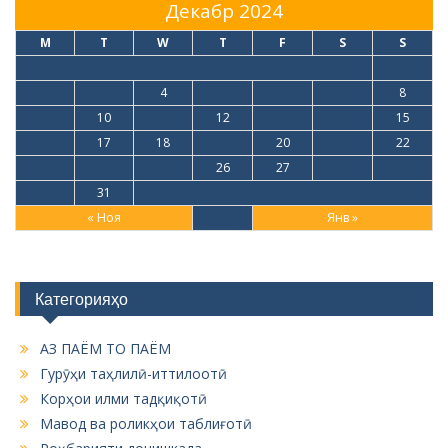
Декабр 2024
M
T
W
T
F
S
S
1
2
3
4
5
6
7
8
9
10
11
12
13
14
15
16
17
18
19
20
21
22
23
24
25
26
27
28
29
30
31
« Ноя
Янв »
Категорияҳо
АЗ ПАЁМ ТО ПАЁМ
Гурӯҳи таҳлилӣ-иттилоотӣ
Корҳои илми тадқиқотӣ
Мавод ва роликҳои таблиғотӣ