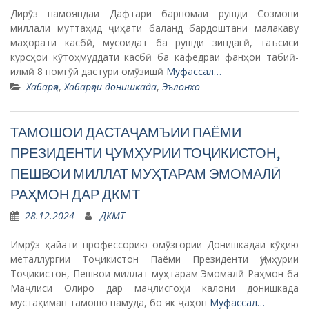
Дирӯз намояндаи Дафтари барномаи рушди Созмони
миллали муттаҳид ҷиҳати баланд бардоштани малакаву
маҳорати касбӣ, мусоидат ба рушди зиндагӣ, таъсиси
курсҳои кӯтоҳмуддати касбӣ ба кафедраи фанҳои табиӣ-
илмӣ 8 номгӯй дастури омӯзишӣ
Муфассал…
Хабарҳо
,
Хабарҳои донишкада
,
Эълонхо
ТАМОШОИ ДАСТАҶАМЪИИ ПАЁМИ
ПРЕЗИДЕНТИ ҶУМҲУРИИ ТОҶИКИСТОН,
ПЕШВОИ МИЛЛАТ МУҲТАРАМ ЭМОМАЛӢ
РАҲМОН ДАР ДКМТ
28.12.2024
ДКМТ
Имрӯз ҳайати профессорию омӯзгории Донишкадаи кӯҳию
металлургии Тоҷикистон Паёми Президенти Ҷумҳурии
Тоҷикистон, Пешвои миллат муҳтарам Эмомалӣ Раҳмон ба
Маҷлиси Олиро дар маҷлисгоҳи калони донишкада
мустақиман тамошо намуда, бо як ҷаҳон
Муфассал…