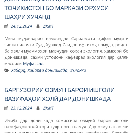
ТОҶИКИСТОН БО МАРКАЗИ ОРХУСИ
ШАҲРИ ХУҶАНД
24.12.2024
ДКМТ
Мизи мудавварро намояндаи Сарраёсати ҳифзи муҳити
зисти вилояти Суғд Хуршед Саидов ифтитоҳ намуда, роҷеъ
ба ҳалли муаммоҳои мавҷудаи соҳаи экология, ҳамкорӣ бо
Донишкада, саҳми устодони кафедраи экология дар ҳалли
масоили
Муфассал…
Хабарҳо
,
Хабарҳои донишкада
,
Эълонхо
БАРГУЗОРИИ ОЗМУН БАРОИ ИШҒОЛИ
ВАЗИФАҲОИ ХОЛӢ ДАР ДОНИШКАДА
23.12.2024
ДКМТ
Имрӯз дар донишкада комиссияи озмунӣ барои ишғоли
вазифаҳои холӣ кори худро оғоз намуд. Дар озмун аъзоёни
раиси комиссия ректори донишкада профессор Бахтиёр