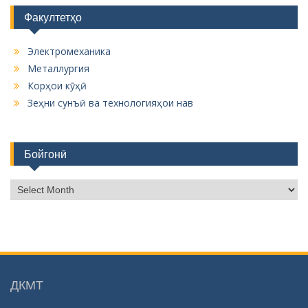
Факултетҳо
Электромеханика
Металлургия
Корҳои кӯҳӣ
Зеҳни сунъӣ ва технологияҳои нав
Бойгонӣ
Б
о
й
г
о
н
ӣ
ДКМТ