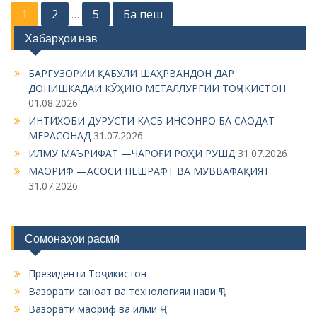
P
1
2
5
Ба пеш
…
o
Хабарҳои нав
s
БАРГУЗОРИИ ҚАБУЛИ ШАҲРВАНДОН ДАР
t
ДОНИШКАДАИ КӮҲИЮ МЕТАЛЛУРГИИ ТОҶИКИСТОН
s
01.08.2026
n
ИНТИХОБИ ДУРУСТИ КАСБ ИНСОНРО БА САОДАТ
МЕРАСОНАД
31.07.2026
a
ИЛМУ МАЪРИФАТ —ЧАРОҒИ РОҲИ РУШД
31.07.2026
v
МАОРИФ —АСОСИ ПЕШРАФТ ВА МУВВАФАҚИЯТ
i
31.07.2026
g
a
Сомонаҳои расмӣ
t
i
Президенти Тоҷикистон
o
Вазорати саноат ва технологияи нави ҶТ
n
Вазорати маориф ва илми ҶТ