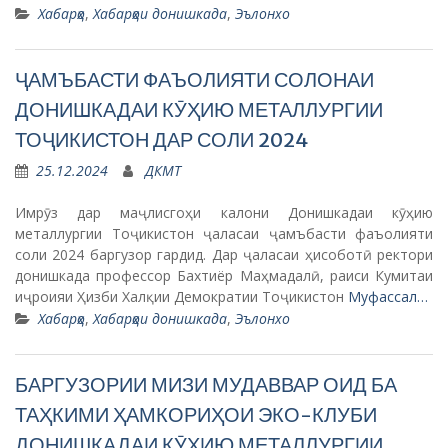
Хабарҳо
,
Хабарҳои донишкада
,
Эълонхо
ҶАМЪБАСТИ ФАЪОЛИЯТИ СОЛОНАИ
ДОНИШКАДАИ КӮҲИЮ МЕТАЛЛУРГИИ
ТОҶИКИСТОН ДАР СОЛИ 2024
25.12.2024
ДКМТ
Имрӯз дар маҷлисгоҳи калони Донишкадаи кӯҳию
металлургии Тоҷикистон ҷаласаи ҷамъбасти фаъолияти
соли 2024 баргузор гардид. Дар ҷаласаи ҳисоботӣ ректори
донишкада профессор Бахтиёр Маҳмадалӣ, раиси Кумитаи
иҷроияи Ҳизби Халқии Демократии Тоҷикистон
Муфассал…
Хабарҳо
,
Хабарҳои донишкада
,
Эълонхо
БАРГУЗОРИИ МИЗИ МУДАВВАР ОИД БА
ТАҲКИМИ ҲАМКОРИҲОИ ЭКО-КЛУБИ
ДОНИШКАДАИ КӮҲИЮ МЕТАЛЛУРГИИ