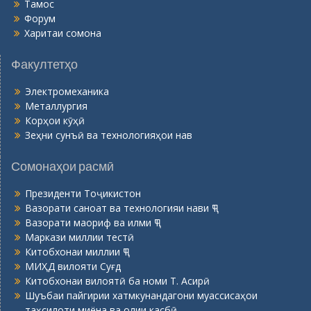
Тамос
Форум
Харитаи сомона
Факултетҳо
Электромеханика
Металлургия
Корҳои кӯҳӣ
Зеҳни сунъӣ ва технологияҳои нав
Сомонаҳои расмӣ
Президенти Тоҷикистон
Вазорати саноат ва технологияи нави ҶТ
Вазорати маориф ва илми ҶТ
Маркази миллии тестӣ
Китобхонаи миллии ҶТ
МИҲД вилояти Суғд
Китобхонаи вилоятӣ ба номи Т. Асирӣ
Шуъбаи пайгирии хатмкунандагони муассисаҳои
таҳсилоти миёна ва олии касбӣ