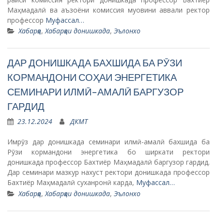
Маҳмадалӣ ва аъзоёни комиссия муовини аввали ректор
профессор
Муфассал…
Хабарҳо
,
Хабарҳои донишкада
,
Эълонхо
ДАР ДОНИШКАДА БАХШИДА БА РӮЗИ
КОРМАНДОНИ СОҲАИ ЭНЕРГЕТИКА
СЕМИНАРИ ИЛМӢ-АМАЛӢ БАРГУЗОР
ГАРДИД
23.12.2024
ДКМТ
Имрӯз дар донишкада семинари илмӣ-амалӣ бахшида ба
Рӯзи кормандони энергетика бо ширкати ректори
донишкада профессор Бахтиёр Маҳмадалӣ баргузор гардид.
Дар семинари мазкур нахуст ректори донишкада профессор
Бахтиёр Маҳмадалӣ суханронӣ карда,
Муфассал…
Хабарҳо
,
Хабарҳои донишкада
,
Эълонхо