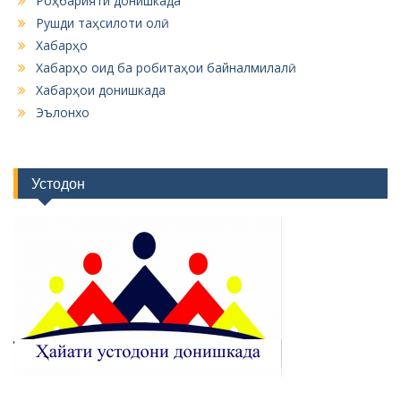
Роҳбарияти донишкада
Рушди таҳсилоти олӣ
Хабарҳо
Хабарҳо оид ба робитаҳои байналмилалӣ
Хабарҳои донишкада
Эълонхо
Устодон