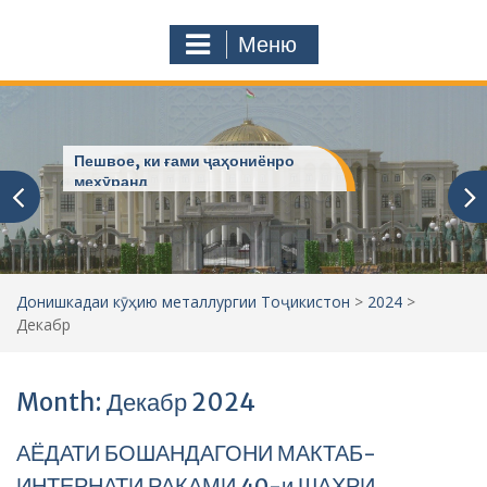
с
o
т
m
Меню
у
ҷ
ӯ
и
:
Пешвое, ки ғами ҷаҳониёнро
мехӯранд
Донишкадаи кӯҳию металлургии Тоҷикистон
>
2024
>
Декабр
Month: Декабр 2024
АЁДАТИ БОШАНДАГОНИ МАКТАБ-
ИНТЕРНАТИ РАҚАМИ 40-и ШАҲРИ