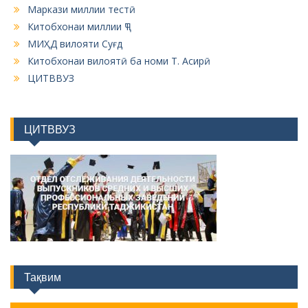
Маркази миллии тестӣ
Китобхонаи миллии ҶТ
МИҲД вилояти Суғд
Китобхонаи вилоятӣ ба номи Т. Асирӣ
ЦИТВВУЗ
ЦИТВВУЗ
Тақвим