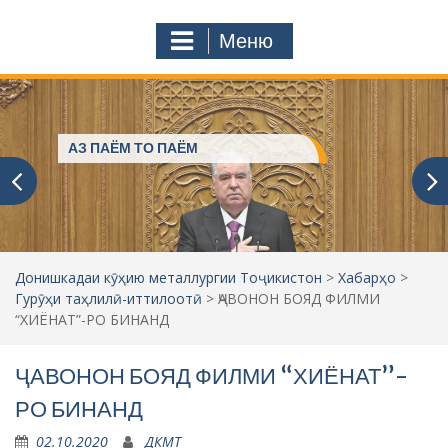
с
o
т
m
Меню
у
ҷ
ӯ
и
:
Пешвое, ки ғами ҷаҳониёнро
мехӯранд
Донишкадаи кӯҳию металлургии Тоҷикистон
>
Хабарҳо
>
Гурӯҳи таҳлилӣ-иттилоотӣ
>
ҶАВОНОН БОЯД ФИЛМИ
“ХИЁНАТ”-РО БИНАНД
ҶАВОНОН БОЯД ФИЛМИ “ХИЁНАТ”-
РО БИНАНД
02.10.2020
ДКМТ