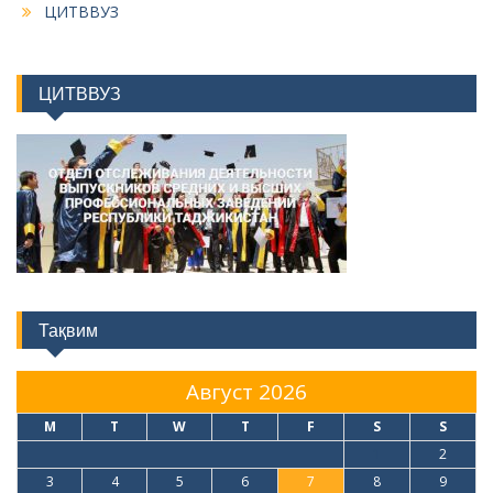
ЦИТВВУЗ
ЦИТВВУЗ
Тақвим
Август 2026
M
T
W
T
F
S
S
1
2
3
4
5
6
7
8
9