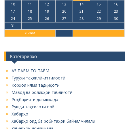
10
11
12
13
14
15
16
17
18
19
20
21
22
23
24
25
26
27
28
29
30
31
« Июл
Категорияҳо
АЗ ПАЁМ ТО ПАЁМ
Гурӯҳи таҳлилӣ-иттилоотӣ
Корҳои илми тадқиқотӣ
Мавод ва роликҳои таблиғотӣ
Роҳбарияти донишкада
Рушди таҳсилоти олӣ
Хабарҳо
Хабарҳо оид ба робитаҳои байналмилалӣ
Хабарҳои донишкада