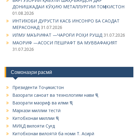
БАРГУЗОРИИ ҚАБУЛИ ШАҲРВАНДОН ДАР
ДОНИШКАДАИ КӮҲИЮ МЕТАЛЛУРГИИ ТОҶИКИСТОН
a
01.08.2026
t
ИНТИХОБИ ДУРУСТИ КАСБ ИНСОНРО БА САОДАТ
i
МЕРАСОНАД
31.07.2026
ИЛМУ МАЪРИФАТ —ЧАРОҒИ РОҲИ РУШД
31.07.2026
o
МАОРИФ —АСОСИ ПЕШРАФТ ВА МУВВАФАҚИЯТ
n
31.07.2026
Сомонаҳои расмӣ
Президенти Тоҷикистон
Вазорати саноат ва технологияи нави ҶТ
Вазорати маориф ва илми ҶТ
Маркази миллии тестӣ
Китобхонаи миллии ҶТ
МИҲД вилояти Суғд
Китобхонаи вилоятӣ ба номи Т. Асирӣ