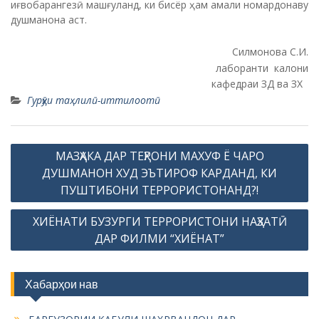
иғвобарангезӣ машғуланд, ки бисёр ҳам амали номардонаву
душманона аст.
Силмонова С.И.
лаборанти калони
кафедраи ЗД ва ЗХ
Гурӯҳи таҳлилӣ-иттилоотӣ
P
МАЗҲАКА ДАР ТЕҲРОНИ МАХУФ Ё ЧАРО
o
ДУШМАНОН ХУД ЭЪТИРОФ КАРДАНД, КИ
s
ПУШТИБОНИ ТЕРРОРИСТОНАНД?!
t
ХИЁНАТИ БУЗУРГИ ТЕРРОРИСТОНИ НАҲЗАТӢ
n
ДАР ФИЛМИ “ХИЁНАТ”
a
v
Хабарҳои нав
i
g