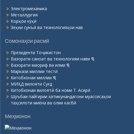
Электромеханика
Металлургия
Корҳои кӯҳӣ
Зеҳни сунъӣ ва технологияҳои нав
Сомонаҳои расмӣ
Президенти Тоҷикистон
Вазорати саноат ва технологияи нави ҶТ
Вазорати маориф ва илми ҶТ
Маркази миллии тестӣ
Китобхонаи миллии ҶТ
МИҲД вилояти Суғд
Китобхонаи вилоятӣ ба номи Т. Асирӣ
Шуъбаи пайгирии хатмкунандагони муассисаҳои
таҳсилоти миёна ва олии касбӣ
Меҳмонон