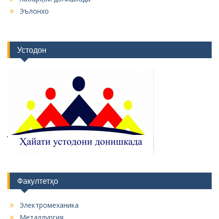
Эълонхо
Устодон
Факултетҳо
Электромеханика
Металлургия