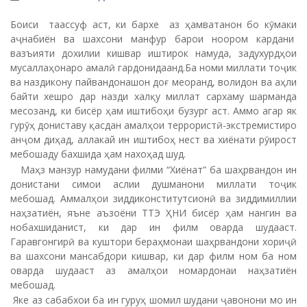
Боиси таассуф аст, ки бархе аз ҳамватанон бо кӯмаки
аҷнабиён ва шахсони манфур барои ноором кардани
вазъияти дохилии кишвар иштирок намуда, задухурдҳои
мусаллаҳонаро амалӣ гардонидаанд.Ба номи миллати тоҷик
ва наздикону пайвандонашон доғ меоранд, волидон ва аҳли
байти хешро дар назди халқу миллат сархаму шарманда
месозанд, ки бисёр ҳам иштибоҳи бузург аст. Аммо агар як
гурӯҳ дониставу қасдан амалҳои террористӣ-экстремистиро
анҷом диҳад, аллакай ин иштибоҳ нест ва хиёнати рӯирост
мебошаду бахшида ҳам нахоҳад шуд.
Маҳз манзур намудани филми “Хиёнат” ба шаҳрвандон ин
донистани симои аслии душманони миллати тоҷик
мебошад. Аммалҳои зиддиконститутсионӣ ва зиддимиллии
наҳзатиён, яъне аъзоёни ТТЭ ҲНИ бисёр ҳам нангин ва
нобахшиданист, ки дар ин филм оварда шудааст.
Гаравгонгирӣ ва куштори бераҳмонаи шаҳрвандони хориҷӣ
ва шахсони мансабдори кишвар, ки дар филм ном ба ном
оварда шудааст аз амалҳои номардонаи наҳзатиён
мебошад.
Яке аз сабабхои ба ин гуруҳ шомил шудани ҷавонони мо ин