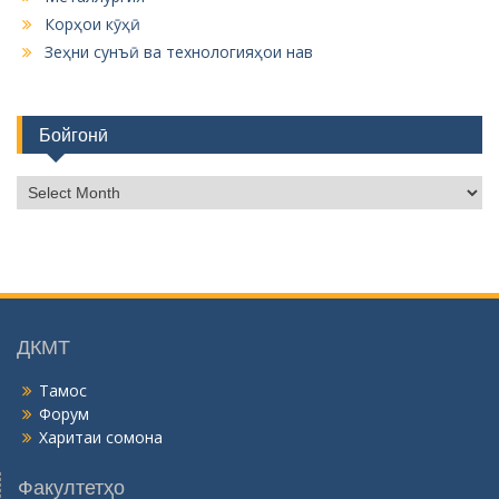
Корҳои кӯҳӣ
Зеҳни сунъӣ ва технологияҳои нав
Бойгонӣ
Б
о
й
г
о
н
ӣ
ДКМТ
Тамос
Форум
Харитаи сомона
Факултетҳо