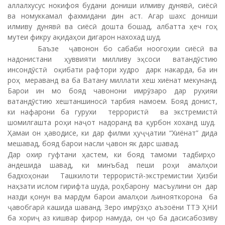
аллалхусус нокифоя будани дониши илмиву дунявӣ, сиёсӣ
ва номуккамал фахмидани дин аст. Агар шахс дониши
илмиву дунявӣ ва сиёсӣ дошта бошад, албатта ҳеч гоҳ
мутеи фикру ақидаҳои дигарон нахохад шуд.
Баъзе ҷавонон бо сабаби ноогоҳии сиёсӣ ва
надонистани ҳуввияти милливу эҳсоси ватандӯстию
инсондӯстӣ оқибати рафтори худро дарк накарда, ба ин
роҳ мераванд ва ба Ватану миллати хеш хиёнат мекунанд.
Барои ин мо бояд чавонони имрӯзаро дар руҳияи
ватандӯстию хештаншиносӣ тарбия намоем. Бояд донист,
ки нафарони ба гурухи террористӣ ва экстремистӣ
шомилгашта роҳи наҷот надоранд ва қурбон хоханд шуд.
Ҳамаи он ҳаводисе, ки дар филми ҳуҷҷатии “Хиёнат” дида
мешавад, бояд барои насли ҷавон як дарс шавад.
Дар охир гуфтани ҳастем, ки бояд тамоми тадбирҳо
андешида шавад, ки минъбад пеши роҳи амалҳои
бадхоҳонаи Ташкилоти террористӣ-экстремистии Ҳизби
наҳзати ислом гирифта шуда, роҳбарону масъулини он дар
назди қонун ва мардум барои амалҳои љинояткорона ба
ҷавобгарӣ кашида шаванд. Зеро имрӯзҳо аъзоёни ТТЭ ҲНИ
ба хориҷ аз кишвар фирор намуда, он ҷо ба дасисабозиву