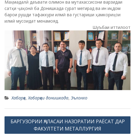
Маҳмадалӣ даъвати олимон ва мутахассисони варзидаи
сатҳи ҷаҳонӣ ба Донишкада сурат мегирад ва ин иқдом
барои рушди тафаккури илмӣ ва густариши ҳамкориҳои
илмӣ мусоидат менамояд.
Шуъбаи иттилоот
Хабарҳо
,
Хабарҳои донишкада
,
Эълонхо
P
БАРГУЗОРИИ ҶАЛАСАИ НАЗОРАТИИ РАЁСАТ ДАР
o
ФАКУЛТЕТИ МЕТАЛЛУРГИЯ