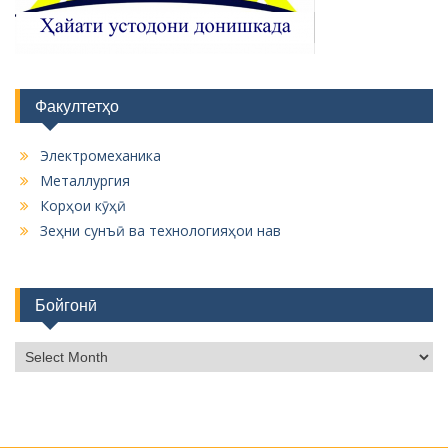
Факултетҳо
Электромеханика
Металлургия
Корҳои кӯҳӣ
Зеҳни сунъӣ ва технологияҳои нав
Бойгонӣ
Б
о
й
г
о