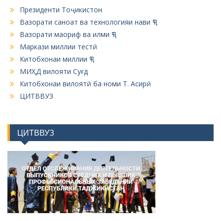
Президенти Тоҷикистон
Вазорати саноат ва технологияи нави ҶТ
Вазорати маориф ва илми ҶТ
Маркази миллии тестӣ
Китобхонаи миллии ҶТ
МИҲД вилояти Суғд
Китобхонаи вилоятӣ ба номи Т. Асирӣ
ЦИТВВУЗ
ЦИТВВУЗ