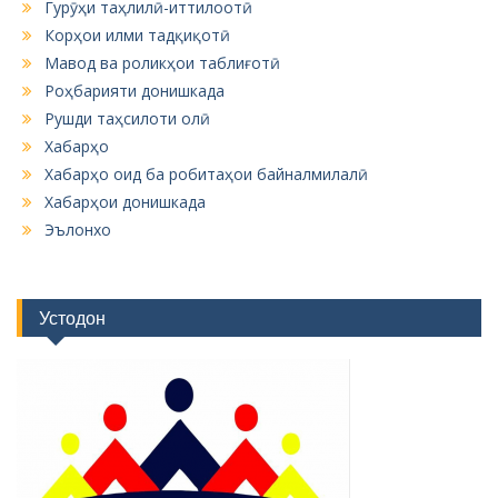
Гурӯҳи таҳлилӣ-иттилоотӣ
Корҳои илми тадқиқотӣ
Мавод ва роликҳои таблиғотӣ
Роҳбарияти донишкада
Рушди таҳсилоти олӣ
Хабарҳо
Хабарҳо оид ба робитаҳои байналмилалӣ
Хабарҳои донишкада
Эълонхо
Устодон