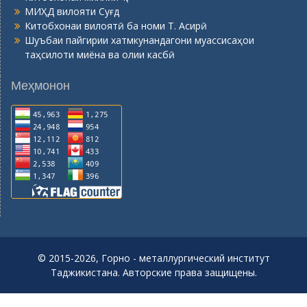
МИҲД вилояти Суғд
Китобхонаи вилоятӣ ба номи Т. Асирӣ
Шуъбаи пайгирии хатмкунандагони муассисаҳои
таҳсилоти миёна ва олии касбӣ
Меҳмонон
© 2015-2026, Горно - металлургический институт
Таджикистана. Авторские права защищены.