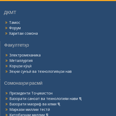
н
ӣ
ДКМТ
Тамос
Форум
Харитаи сомона
Факултетҳо
Электромеханика
Металлургия
Корҳои кӯҳӣ
Зеҳни сунъӣ ва технологияҳои нав
Сомонаҳои расмӣ
Президенти Тоҷикистон
Вазорати саноат ва технологияи нави ҶТ
Вазорати маориф ва илми ҶТ
Маркази миллии тестӣ
Китобхонаи миллии ҶТ