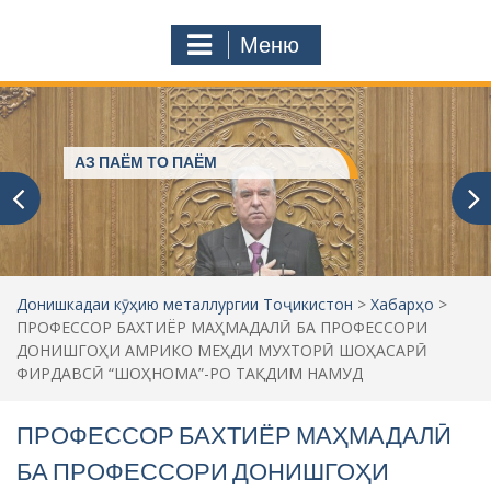
с
o
т
m
Меню
у
ҷ
ӯ
и
:
Пешвое, ки ғами ҷаҳониёнро
мехӯранд
Донишкадаи кӯҳию металлургии Тоҷикистон
>
Хабарҳо
>
ПРОФЕССОР БАХТИЁР МАҲМАДАЛӢ БА ПРОФЕССОРИ
ДОНИШГОҲИ АМРИКО МЕҲДИ МУХТОРӢ ШОҲАСАРӢ
ФИРДАВСӢ “ШОҲНОМА”-РО ТАҚДИМ НАМУД
ПРОФЕССОР БАХТИЁР МАҲМАДАЛӢ
БА ПРОФЕССОРИ ДОНИШГОҲИ