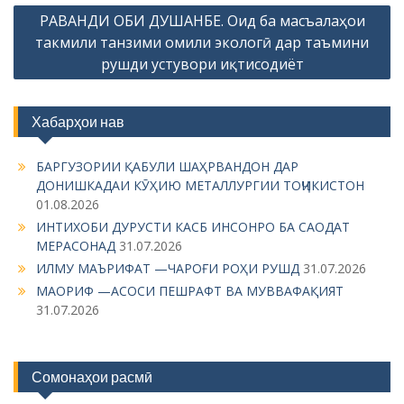
s
РАВАНДИ ОБИ ДУШАНБЕ. Оид ба масъалаҳои
t
такмили танзими омили экологӣ дар таъмини
n
рушди устувори иқтисодиёт
a
v
Хабарҳои нав
i
g
БАРГУЗОРИИ ҚАБУЛИ ШАҲРВАНДОН ДАР
ДОНИШКАДАИ КӮҲИЮ МЕТАЛЛУРГИИ ТОҶИКИСТОН
a
01.08.2026
t
ИНТИХОБИ ДУРУСТИ КАСБ ИНСОНРО БА САОДАТ
i
МЕРАСОНАД
31.07.2026
ИЛМУ МАЪРИФАТ —ЧАРОҒИ РОҲИ РУШД
31.07.2026
o
МАОРИФ —АСОСИ ПЕШРАФТ ВА МУВВАФАҚИЯТ
n
31.07.2026
Сомонаҳои расмӣ