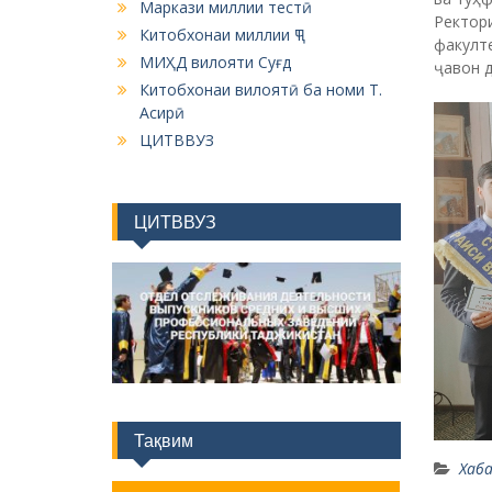
Маркази миллии тестӣ
Ректор
Китобхонаи миллии ҶТ
факулте
МИҲД вилояти Суғд
ҷавон д
Китобхонаи вилоятӣ ба номи Т.
Асирӣ
ЦИТВВУЗ
ЦИТВВУЗ
Тақвим
Хаба