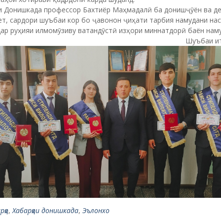
и Донишкада профессор Бахтиёр Маҳмадалӣ ба донишҷӯён ва д
т, сардори шуъбаи кор бо ҷавонон ҷиҳати тарбия намудани на
ар руҳияи илмомӯзиву ватандӯстӣ изҳори миннатдорӣ баён наму
Шуъбаи и
рҳо
,
Хабарҳои донишкада
,
Эълонхо