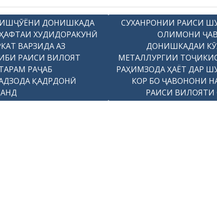
ИШҶӮЁНИ ДОНИШКАДА
СУХАНРОНИИ РАИСИ Ш
 ҲАФТАИ ХУДИДОРАКУНӢ
ОЛИМОНИ ҶА
КАТ ВАРЗИДА АЗ
ДОНИШКАДАИ К
ИБИ РАИСИ ВИЛОЯТ
МЕТАЛЛУРГИИ ТОҶИКИ
ТАРАМ РАҶАБ
РАҲИМЗОДА ҲАЁТ ДАР Ш
АДЗОДА ҚАДРДОНӢ
КОР БО ҶАВОНОНИ Н
АНД
РАИСИ ВИЛОЯТИ 