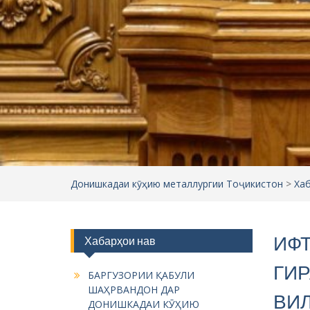
Донишкадаи кӯҳию металлургии Тоҷикистон
>
Ха
ИФ
Хабарҳои нав
ГИ
БАРГУЗОРИИ ҚАБУЛИ
ШАҲРВАНДОН ДАР
ВИЛ
ДОНИШКАДАИ КӮҲИЮ