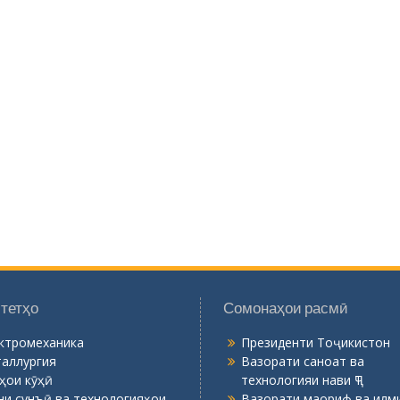
тетҳо
Сомонаҳои расмӣ
ктромеханика
Президенти Тоҷикистон
аллургия
Вазорати саноат ва
ҳои кӯҳӣ
технологияи нави ҶТ
ни сунъӣ ва технологияҳои
Вазорати маориф ва илми