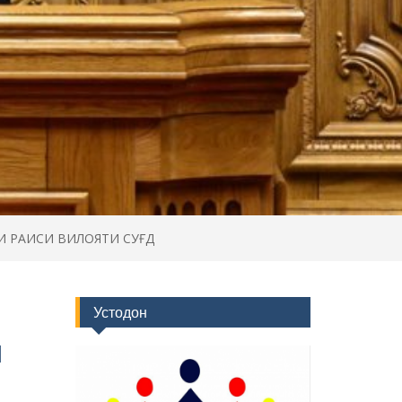
 РАИСИ ВИЛОЯТИ СУҒД
Устодон
И