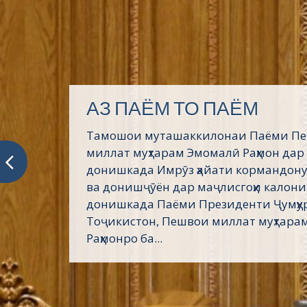
АЗ ПАЁМ ТО ПАЁМ
Тамошои муташаккилонаи Паёми П
миллат муҳтарам Эмомалӣ Раҳмон дар
донишкада Имрӯз ҳайати кормандону
ва донишҷӯён дар маҷлисгоҳи калони
донишкада Паёми Президенти Ҷумҳу
Тоҷикистон, Пешвои миллат муҳтара
Раҳмонро ба...