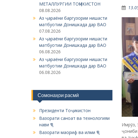
МЕТАЛЛУРГИИ ТОҶИКИСТОН
13.0
08.08.2026
Аз ҷараёни баргузории нишасти
матбуотии Донишкада дар ВАО
07.08.2026
Аз ҷараёни баргузории нишасти
матбуотии Донишкада дар ВАО
06.08.2026
Аз ҷараёни баргузории нишасти
матбуотии Донишкада дар ВАО
06.08.2026
Сомонаҳои расмӣ
Президенти Тоҷикистон
Вазорати саноат ва технологияи
нави ҶТ
Имрӯз,
ҷониби
Вазорати маориф ва илми ҶТ
ва туҳф