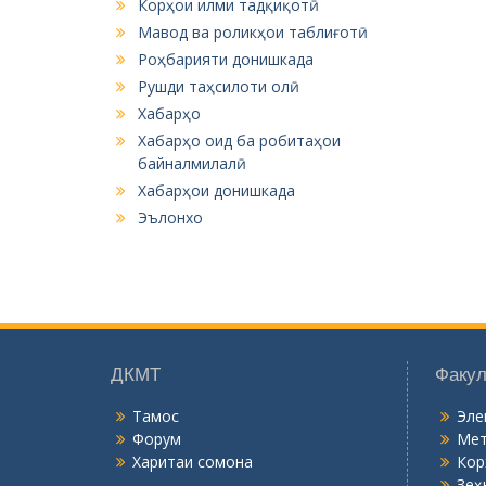
Корҳои илми тадқиқотӣ
Мавод ва роликҳои таблиғотӣ
Роҳбарияти донишкада
Рушди таҳсилоти олӣ
Хабарҳо
Хабарҳо оид ба робитаҳои
байналмилалӣ
Хабарҳои донишкада
Эълонхо
ДКМТ
Факул
Тамос
Эле
Форум
Мет
Харитаи сомона
Кор
Зеҳ