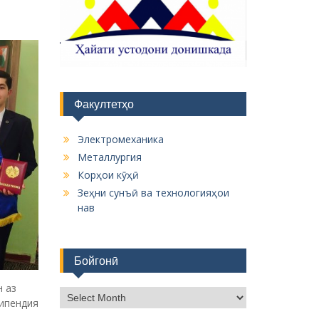
Факултетҳо
Электромеханика
Металлургия
Корҳои кӯҳӣ
Зеҳни сунъӣ ва технологияҳои
нав
Бойгонӣ
 аз
Б
ипендия
о