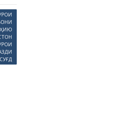
УРОИ
ВОНИ
ӮҲИЮ
СТОН
УРОИ
АЗДИ
СУҒД