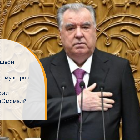
ешвои
 омӯзгорон
рии
м Эмомалӣ