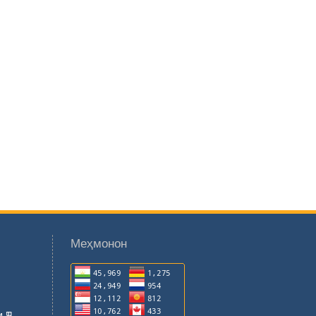
Меҳмонон
 ҶТ