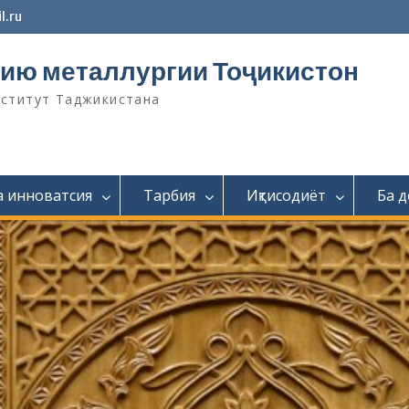
l.ru
ию металлургии Тоҷикистон
нститут Таджикистана
а инноватсия
Тарбия
Иқтисодиёт
Ба 