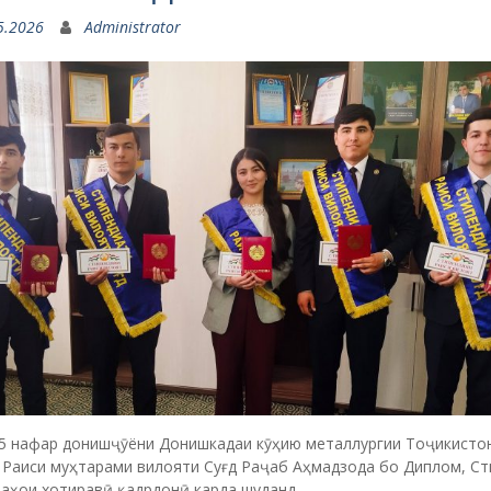
5.2026
Administrator
 5 нафар донишҷӯёни Донишкадаи кӯҳию металлургии Тоҷикистон
 Раиси муҳтарами вилояти Суғд Раҷаб Аҳмадзода бо Диплом, Ст
аҳои хотиравӣ қадрдонӣ карда шуданд.