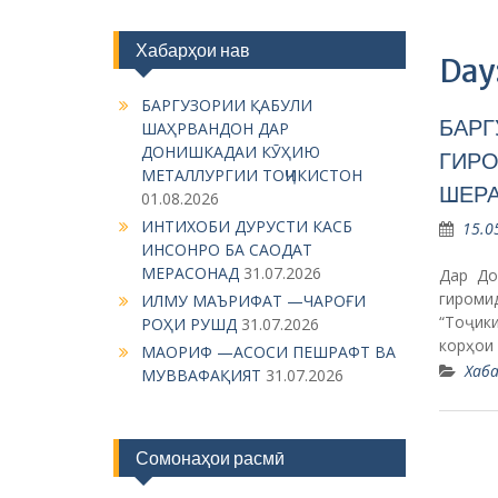
Хабарҳои нав
Day
БАРГУЗОРИИ ҚАБУЛИ
БАРГ
ШАҲРВАНДОН ДАР
ДОНИШКАДАИ КӮҲИЮ
ГИРО
МЕТАЛЛУРГИИ ТОҶИКИСТОН
ШЕР
01.08.2026
ИНТИХОБИ ДУРУСТИ КАСБ
15.0
ИНСОНРО БА САОДАТ
МЕРАСОНАД
31.07.2026
Дар До
гироми
ИЛМУ МАЪРИФАТ —ЧАРОҒИ
“Тоҷики
РОҲИ РУШД
31.07.2026
корҳои
МАОРИФ —АСОСИ ПЕШРАФТ ВА
Хаба
МУВВАФАҚИЯТ
31.07.2026
Сомонаҳои расмӣ