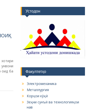
Устодон
ЛОИҚ
 хотири
 унвони
р оид ба
Факултетҳо
Электромеханика
Металлургия
Корҳои кӯҳӣ
Зеҳни сунъӣ ва технологияҳои
нав