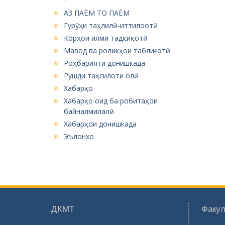
АЗ ПАЁМ ТО ПАЁМ
Гурӯҳи таҳлилӣ-иттилоотӣ
Корҳои илми тадқиқотӣ
Мавод ва роликҳои таблиғотӣ
Роҳбарияти донишкада
Рушди таҳсилоти олӣ
Хабарҳо
Хабарҳо оид ба робитаҳои
байналмилалӣ
Хабарҳои донишкада
Эълонхо
ДКМТ
Факул