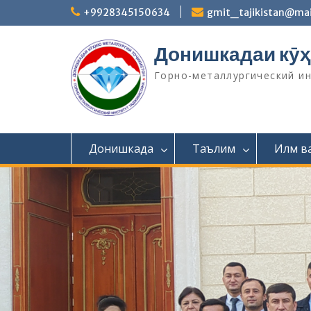
S
+9928345150634
gmit_tajikistan@mai
k
i
Донишкадаи кӯҳ
p
t
Горно-металлургический и
o
c
o
n
t
Донишкада
Таълим
Илм в
e
n
t