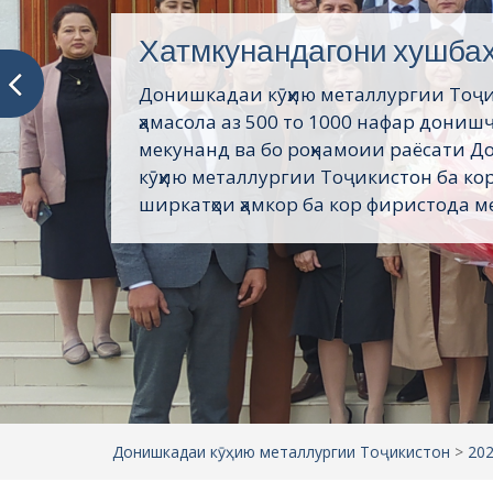
Хатмкунандагони хушба
Донишкадаи кӯҳию металлургии Тоҷ
ҳамасола аз 500 то 1000 нафар дониш
мекунанд ва бо роҳнамоии раёсати 
кӯҳию металлургии Тоҷикистон ба кор
ширкатҳои ҳамкор ба кор фиристода ме
Донишкадаи кӯҳию металлургии Тоҷикистон
>
20