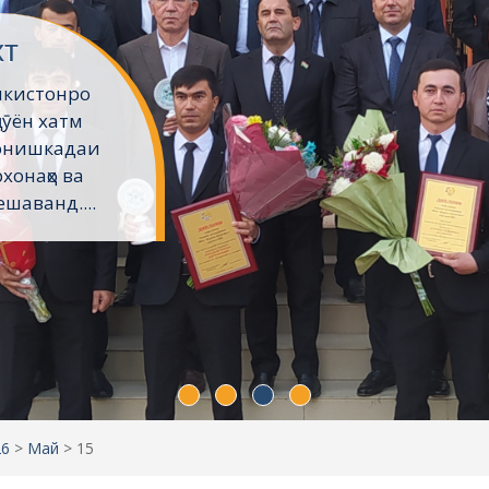
хт
икистонро
ҷӯён хатм
Донишкадаи
хонаҳо ва
шаванд....
26
>
Май
>
15