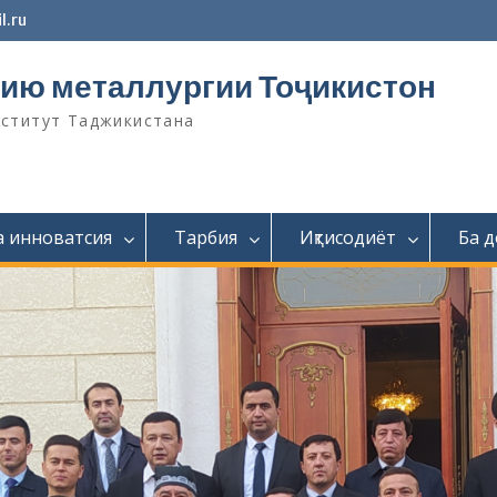
l.ru
ию металлургии Тоҷикистон
нститут Таджикистана
а инноватсия
Тарбия
Иқтисодиёт
Ба 