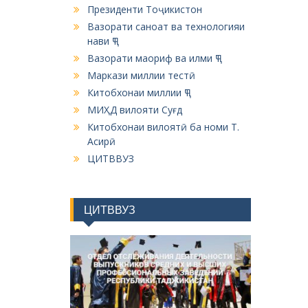
Президенти Тоҷикистон
Вазорати саноат ва технологияи
нави ҶТ
Вазорати маориф ва илми ҶТ
Маркази миллии тестӣ
Китобхонаи миллии ҶТ
МИҲД вилояти Суғд
Китобхонаи вилоятӣ ба номи Т.
Асирӣ
ЦИТВВУЗ
ЦИТВВУЗ