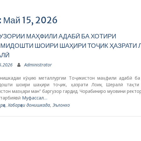
: Май 15, 2026
УЗОРИИ МАҲФИЛИ АДАБӢ БА ХОТИРИ
МИДОШТИ ШОИРИ ШАҲИРИ ТОҶИК ҲАЗРАТИ 
АЛӢ
5.2026
Administrator
нишкадаи кӯҳию металлургии Тоҷикистон маҳфили адабӣ ба
дошти шоири шаҳири тоҷик, ҳазрати Лоиқ Шералӣ таҳти
стон мазҳари ман” баргузор гардид. Чорабиниро муовини ректо
 тарбиявӣ
Муфассал…
рҳо
,
Хабарҳои донишкада
,
Эълонхо