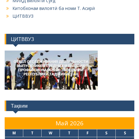
МИҲД вилояти Суғд
Китобхонаи вилоятӣ ба номи Т. Асирӣ
ЦИТВВУЗ
ЦИТВВУЗ
Тақвим
Май 2026
M
T
W
T
F
S
S