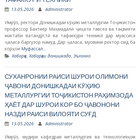
13.05.2026
Administrator
Имрӯз, ректори Донишкадаи кӯҳию металлургии Тоҷикистон
профессор Бахтиёр Маҳмадалӣ ҷиҳати тавсеа ва тақвияти
мактаби ватандӯстӣ ва тафаккури техникӣ дар муассиса
ҷаласа баргузор намуд. Дар ҷаласа, муовини ректор оид ба
корҳои
Муфассал…
Хабарҳо
,
Хабарҳои донишкада
,
Эълонхо
СУХАНРОНИИ РАИСИ ШУРОИ ОЛИМОНИ
ҶАВОНИ ДОНИШКАДАИ КӮҲИЮ
МЕТАЛЛУРГИИ ТОҶИКИСТОН РАҲИМЗОДА
ҲАЁТ ДАР ШУРОИ КОР БО ҶАВОНОНИ
НАЗДИ РАИСИ ВИЛОЯТИ СУҒД
13.05.2026
Administrator
Имрӯз, мудири кафедраи металлургия ва технологияҳои