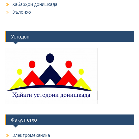
Хабарҳои донишкада
Эълонхо
Устодон
Факултетҳо
Электромеханика