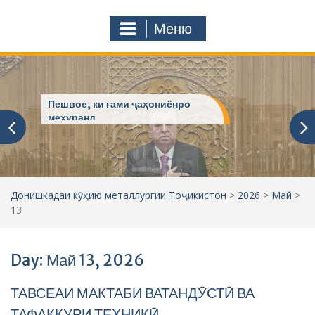
с
o
т
m
Меню
у
ҷ
ӯ
и
:
Пешвое, ки ғами ҷаҳониёнро
мехӯранд
Донишкадаи кӯҳию металлургии Тоҷикистон
>
2026
>
Май
>
13
Day: Май 13, 2026
ТАВСЕАИ МАКТАБИ ВАТАНДӮСТӢ ВА
ТАФАККУРИ ТЕХНИКӢ