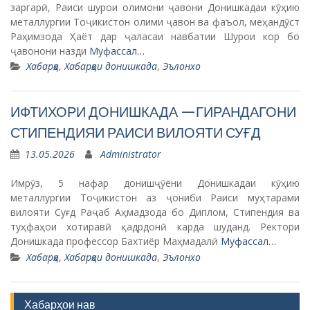
заргарӣ, Раиси шурои олимони ҷавони Донишкадаи кӯҳию
металлургии Тоҷикистон олими ҷавон ва фаъол, меҳандӯст
Раҳимзода Ҳаёт дар ҷаласаи навбатии Шурои кор бо
ҷавонони назди
Муфассал…
Хабарҳо
,
Хабарҳои донишкада
,
Эълонхо
ИФТИХОРИ ДОНИШКАДА —ГИРАНДАГОНИ
СТИПЕНДИЯИ РАИСИ ВИЛОЯТИ СУҒД
13.05.2026
Administrator
Имрӯз, 5 нафар донишҷӯёни Донишкадаи кӯҳию
металлургии Тоҷикистон аз ҷониби Раиси муҳтарами
вилояти Суғд Раҷаб Аҳмадзода бо Диплом, Стипендия ва
туҳфаҳои хотиравӣ қадрдонӣ карда шуданд. Ректори
Донишкада профессор Бахтиёр Маҳмадалӣ
Муфассал…
Хабарҳо
,
Хабарҳои донишкада
,
Эълонхо
Хабарҳои нав