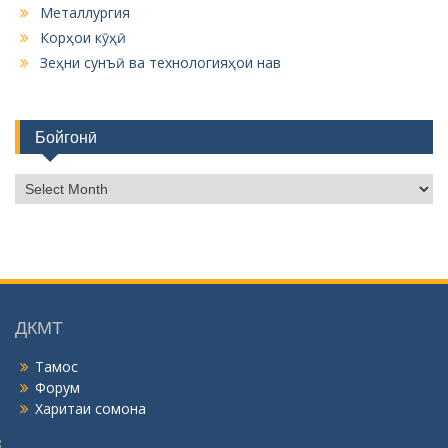
Металлургия
Корҳои кӯҳӣ
Зеҳни сунъӣ ва технологияҳои нав
Бойгонӣ
Б
о
й
г
о
н
ӣ
ДКМТ
Тамос
Форум
Харитаи сомона