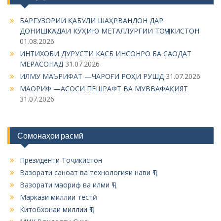
БАРГУЗОРИИ ҚАБУЛИ ШАҲРВАНДОН ДАР
ДОНИШКАДАИ КӮҲИЮ МЕТАЛЛУРГИИ ТОҶИКИСТОН
01.08.2026
ИНТИХОБИ ДУРУСТИ КАСБ ИНСОНРО БА САОДАТ
МЕРАСОНАД
31.07.2026
ИЛМУ МАЪРИФАТ —ЧАРОҒИ РОҲИ РУШД
31.07.2026
МАОРИФ —АСОСИ ПЕШРАФТ ВА МУВВАФАҚИЯТ
31.07.2026
Сомонаҳои расмӣ
Президенти Тоҷикистон
Вазорати саноат ва технологияи нави ҶТ
Вазорати маориф ва илми ҶТ
Маркази миллии тестӣ
Китобхонаи миллии ҶТ