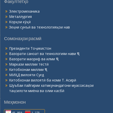
Факултетҳо
Электромеханика
Металлургия
Корҳои кӯҳӣ
Зеҳни сунъӣ ва технологияҳои нав
Сомонаҳои расмӣ
Президенти Тоҷикистон
Вазорати саноат ва технологияи нави ҶТ
Вазорати маориф ва илми ҶТ
Маркази миллии тестӣ
Китобхонаи миллии ҶТ
МИҲД вилояти Суғд
Китобхонаи вилоятӣ ба номи Т. Асирӣ
Шуъбаи пайгирии хатмкунандагони муассисаҳои
таҳсилоти миёна ва олии касбӣ
Меҳмонон