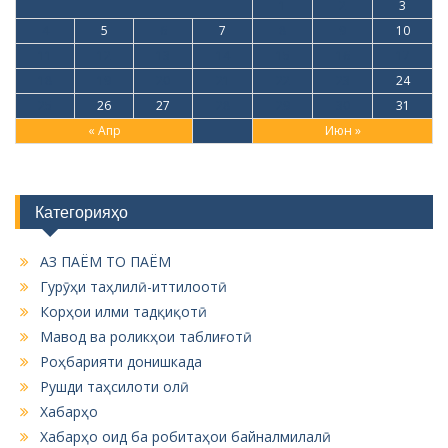
1
2
3
4
5
6
7
8
9
10
11
12
13
14
15
16
17
18
19
20
21
22
23
24
25
26
27
28
29
30
31
« Апр
Июн »
Категорияҳо
АЗ ПАЁМ ТО ПАЁМ
Гурӯҳи таҳлилӣ-иттилоотӣ
Корҳои илми тадқиқотӣ
Мавод ва роликҳои таблиғотӣ
Роҳбарияти донишкада
Рушди таҳсилоти олӣ
Хабарҳо
Хабарҳо оид ба робитаҳои байналмилалӣ