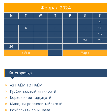
Феврал 2024
M
T
W
T
F
S
S
1
2
3
4
5
6
7
8
9
10
11
12
13
14
15
16
17
18
19
20
21
22
23
24
25
26
27
28
29
« Янв
Мар »
Категорияҳо
АЗ ПАЁМ ТО ПАЁМ
Гурӯҳи таҳлилӣ-иттилоотӣ
Корҳои илми тадқиқотӣ
Мавод ва роликҳои таблиғотӣ
Роҳбарияти донишкада