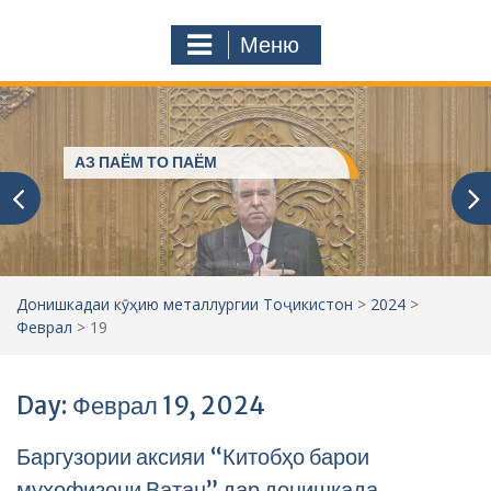
с
o
т
m
Меню
у
ҷ
ӯ
и
:
Пешвое, ки ғами ҷаҳониёнро
мехӯранд
Донишкадаи кӯҳию металлургии Тоҷикистон
>
2024
>
Феврал
>
19
Day: Феврал 19, 2024
Баргузории аксияи “Китобҳо барои
муҳофизони Ватан” дар донишкада