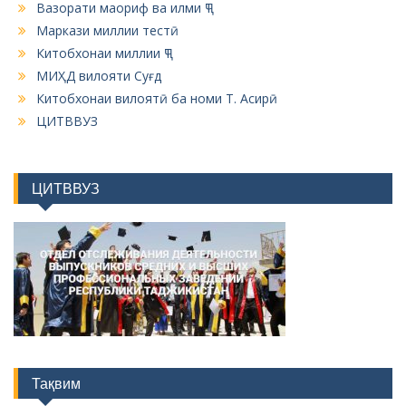
Вазорати маориф ва илми ҶТ
Маркази миллии тестӣ
Китобхонаи миллии ҶТ
МИҲД вилояти Суғд
Китобхонаи вилоятӣ ба номи Т. Асирӣ
ЦИТВВУЗ
ЦИТВВУЗ
Тақвим