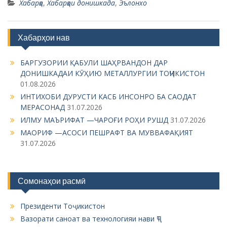
Хабарҳо
,
Хабарҳои донишкада
,
Эълонхо
Хабарҳои нав
БАРГУЗОРИИ ҚАБУЛИ ШАҲРВАНДОН ДАР
ДОНИШКАДАИ КӮҲИЮ МЕТАЛЛУРГИИ ТОҶИКИСТОН
01.08.2026
ИНТИХОБИ ДУРУСТИ КАСБ ИНСОНРО БА САОДАТ
МЕРАСОНАД
31.07.2026
ИЛМУ МАЪРИФАТ —ЧАРОҒИ РОҲИ РУШД
31.07.2026
МАОРИФ —АСОСИ ПЕШРАФТ ВА МУВВАФАҚИЯТ
31.07.2026
Сомонаҳои расмӣ
Президенти Тоҷикистон
Вазорати саноат ва технологияи нави ҶТ