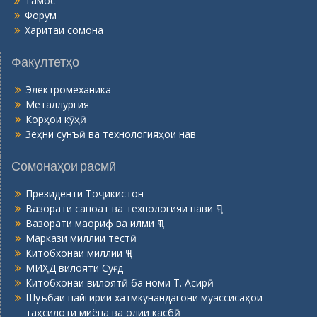
Тамос
Форум
Харитаи сомона
Факултетҳо
Электромеханика
Металлургия
Корҳои кӯҳӣ
Зеҳни сунъӣ ва технологияҳои нав
Сомонаҳои расмӣ
Президенти Тоҷикистон
Вазорати саноат ва технологияи нави ҶТ
Вазорати маориф ва илми ҶТ
Маркази миллии тестӣ
Китобхонаи миллии ҶТ
МИҲД вилояти Суғд
Китобхонаи вилоятӣ ба номи Т. Асирӣ
Шуъбаи пайгирии хатмкунандагони муассисаҳои
таҳсилоти миёна ва олии касбӣ