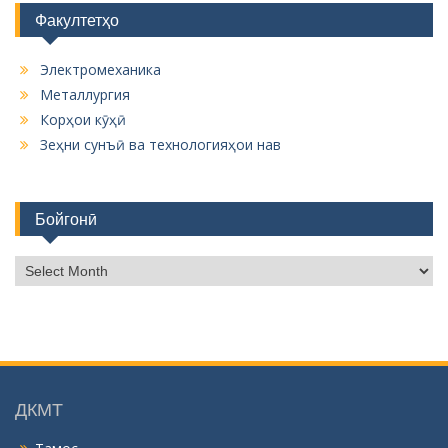
Факултетҳо
Электромеханика
Металлургия
Корҳои кӯҳӣ
Зеҳни сунъӣ ва технологияҳои нав
Бойгонӣ
Б
о
й
г
о
н
ӣ
ДКМТ