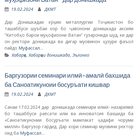
19.02.2024
ДКМТ
Дар Донишкадаи кӯҳию металлургии Тоҷикистон бо
ташаббуси шуъбаи кор бо ҷавонони донишкада аксияи
“Китобҳо барои муҳофизони Ватан” гузаронида шуд, ки дар
он ректори донишкада ва дигар муовинон ҳузури фаъол
пайдо
Муфассал…
Хабарҳо
,
Хабарҳои донишкада
,
Эълонхо
Баргузории семинари илмӣ-амалӣ бахшида
ба Саноатикуноии босуръати кишвар
19.02.2024
ДКМТ
Санаи 17.02.2024 дар донишкада семинари илмӣ- назариявӣ
бо ташаббуси раёсати илм ва инноватсия бахшида ба
«Саноатикунонии босуръати мамлакат ҳадафи чоруми
миллӣ» баргузор гардид. Дар кори семинар муовини ректор
оид ба
Муфассал…