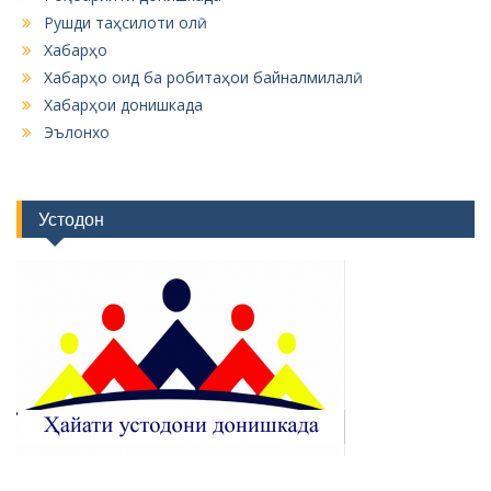
Рушди таҳсилоти олӣ
Хабарҳо
Хабарҳо оид ба робитаҳои байналмилалӣ
Хабарҳои донишкада
Эълонхо
Устодон