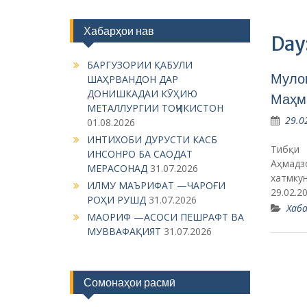
Хабарҳои нав
Day
БАРГУЗОРИИ ҚАБУЛИ
Мулоқ
ШАҲРВАНДОН ДАР
ДОНИШКАДАИ КӮҲИЮ
Маҳма
МЕТАЛЛУРГИИ ТОҶИКИСТОН
29.0
01.08.2026
ИНТИХОБИ ДУРУСТИ КАСБ
Тибқи 
ИНСОНРО БА САОДАТ
Аҳмад
МЕРАСОНАД
31.07.2026
хатмку
ИЛМУ МАЪРИФАТ —ЧАРОҒИ
29.02.2
РОҲИ РУШД
31.07.2026
Хаба
МАОРИФ —АСОСИ ПЕШРАФТ ВА
МУВВАФАҚИЯТ
31.07.2026
Сомонаҳои расмӣ