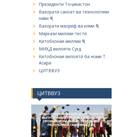
Президенти Тоҷикистон
Вазорати саноат ва технологияи
нави ҶТ
Вазорати маориф ва илми ҶТ
Маркази миллии тестӣ
Китобхонаи миллии ҶТ
МИҲД вилояти Суғд
Китобхонаи вилоятӣ ба номи Т.
Асирӣ
ЦИТВВУЗ
ЦИТВВУЗ