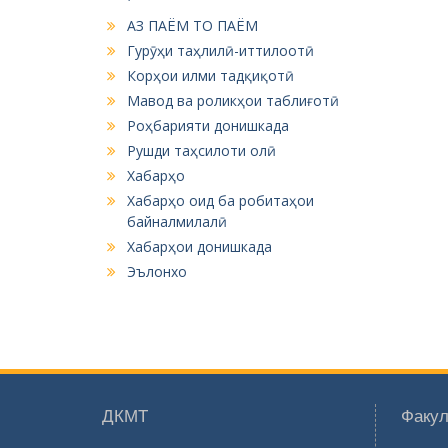
АЗ ПАЁМ ТО ПАЁМ
Гурӯҳи таҳлилӣ-иттилоотӣ
Корҳои илми тадқиқотӣ
Мавод ва роликҳои таблиғотӣ
Роҳбарияти донишкада
Рушди таҳсилоти олӣ
Хабарҳо
Хабарҳо оид ба робитаҳои
байналмилалӣ
Хабарҳои донишкада
Эълонхо
ДКМТ
Факул