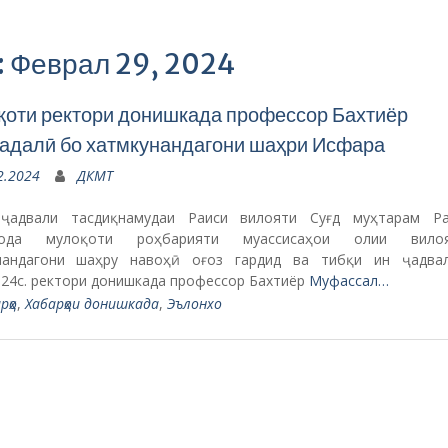
: Феврал 29, 2024
оти ректори донишкада профессор Бахтиёр
далӣ бо хатмкунандагони шаҳри Исфара
2.2024
ДКМТ
ҷадвали тасдиқнамудаи Раиси вилояти Суғд муҳтарам Р
зода мулоқоти роҳбарияти муассисаҳои олии вил
нандагони шаҳру навоҳӣ оғоз гардид ва тибқи ин ҷадва
024с. ректори донишкада профессор Бахтиёр
Муфассал…
рҳо
,
Хабарҳои донишкада
,
Эълонхо