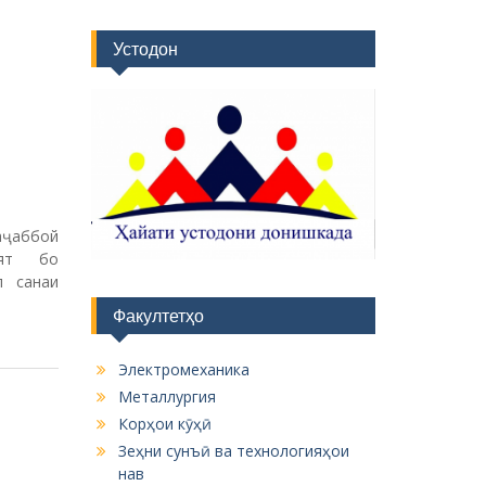
Устодон
аҷаббой
оят бо
л санаи
Факултетҳо
Электромеханика
Металлургия
Корҳои кӯҳӣ
Зеҳни сунъӣ ва технологияҳои
нав