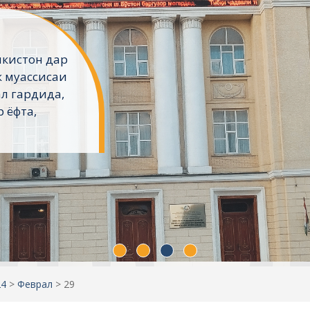
хт
икистонро
ҷӯён хатм
Донишкадаи
хонаҳо ва
шаванд....
24
>
Феврал
>
29