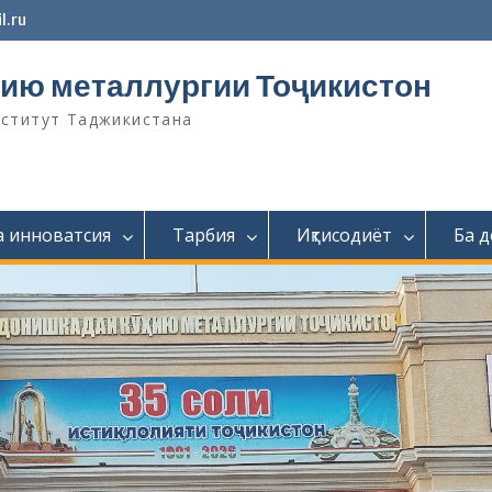
l.ru
ию металлургии Тоҷикистон
нститут Таджикистана
а инноватсия
Тарбия
Иқтисодиёт
Ба 