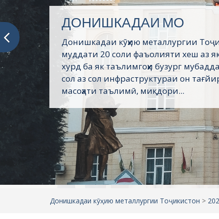
Хатмкунандагони хушба
Донишкадаи кӯҳию металлургии Тоҷ
ҳамасола аз 500 то 1000 нафар дониш
мекунанд ва бо роҳнамоии раёсати 
кӯҳию металлургии Тоҷикистон ба кор
ширкатҳои ҳамкор ба кор фиристода ме
Донишкадаи кӯҳию металлургии Тоҷикистон
>
20