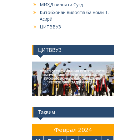
МИҲД вилояти Суғд
Китобхонаи вилоятӣ ба номи Т.
Асирӣ
ЦИТВВУЗ
ЦИТВВУЗ
Тақвим
Феврал 2024