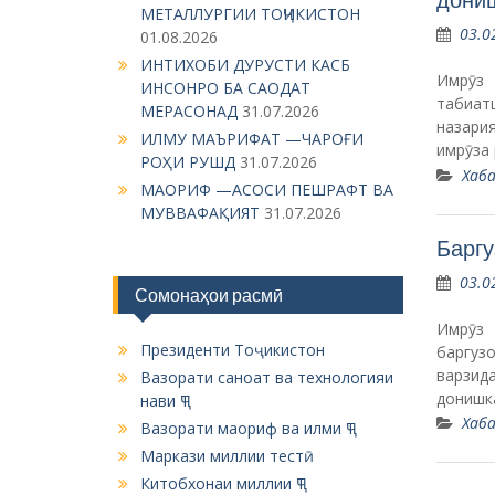
МЕТАЛЛУРГИИ ТОҶИКИСТОН
03.0
01.08.2026
ИНТИХОБИ ДУРУСТИ КАСБ
Имрӯз 
ИНСОНРО БА САОДАТ
табиат
МЕРАСОНАД
31.07.2026
назари
ИЛМУ МАЪРИФАТ —ЧАРОҒИ
имрӯза
РОҲИ РУШД
31.07.2026
Хаба
МАОРИФ —АСОСИ ПЕШРАФТ ВА
МУВВАФАҚИЯТ
31.07.2026
Баргу
03.0
Сомонаҳои расмӣ
Имрӯз 
Президенти Тоҷикистон
баргуз
варзид
Вазорати саноат ва технологияи
донишк
нави ҶТ
Хаба
Вазорати маориф ва илми ҶТ
Маркази миллии тестӣ
Китобхонаи миллии ҶТ