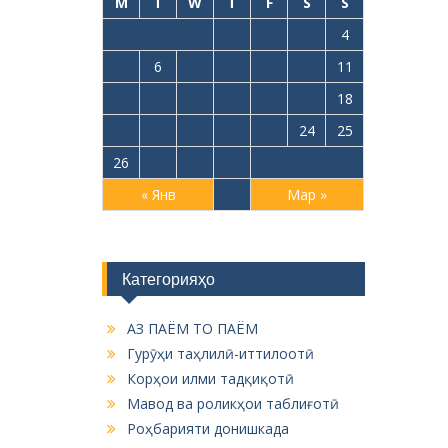
M
T
W
T
F
S
S
1
2
3
4
5
6
7
8
9
10
11
12
13
14
15
16
17
18
19
20
21
22
23
24
25
26
27
28
29
« Янв
Мар »
Категорияҳо
АЗ ПАЁМ ТО ПАЁМ
Гурӯҳи таҳлилӣ-иттилоотӣ
Корҳои илми тадқиқотӣ
Мавод ва роликҳои таблиғотӣ
Роҳбарияти донишкада