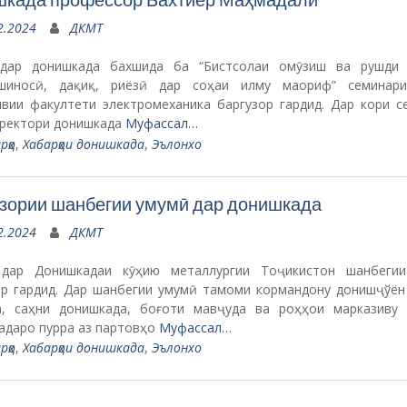
2.2024
ДКМТ
дар донишкада бахшида ба “Бистсолаи омӯзиш ва рушди
шиносӣ, дақиқ, риёзӣ дар соҳаи илму маориф” семинар
явии факултети электромеханика баргузор гардид. Дар кори с
 ректори донишкада
Муфассал…
рҳо
,
Хабарҳои донишкада
,
Эълонхо
зории шанбегии умумӣ дар донишкада
2.2024
ДКМТ
дар Донишкадаи кӯҳию металлургии Тоҷикистон шанбеги
ор гардид. Дар шанбегии умумӣ тамоми кормандону донишҷўён
а, саҳни донишкада, боғоти мавҷуда ва роҳҳои марказиву
адаро пурра аз партовҳо
Муфассал…
рҳо
,
Хабарҳои донишкада
,
Эълонхо