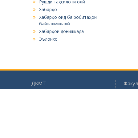
Рушди таҳсилоти олӣ
Хабарҳо
Хабарҳо оид ба робитаҳои
байналмилалӣ
Хабарҳои донишкада
Эълонхо
ДКМТ
Факул
Тамос
Эле
Форум
Мет
Харитаи сомона
Кор
Зеҳ
нав