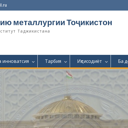
l.ru
ию металлургии Тоҷикистон
нститут Таджикистана
а инноватсия
Тарбия
Иқтисодиёт
Ба 