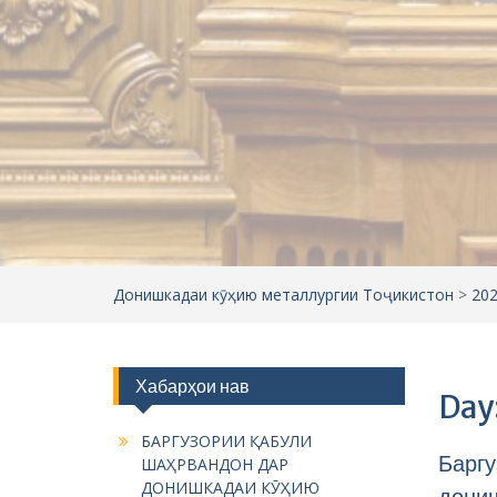
Донишкадаи кӯҳию металлургии Тоҷикистон
>
20
Хабарҳои нав
Day
БАРГУЗОРИИ ҚАБУЛИ
Баргу
ШАҲРВАНДОН ДАР
ДОНИШКАДАИ КӮҲИЮ
дони