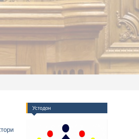
Устодон
ктори