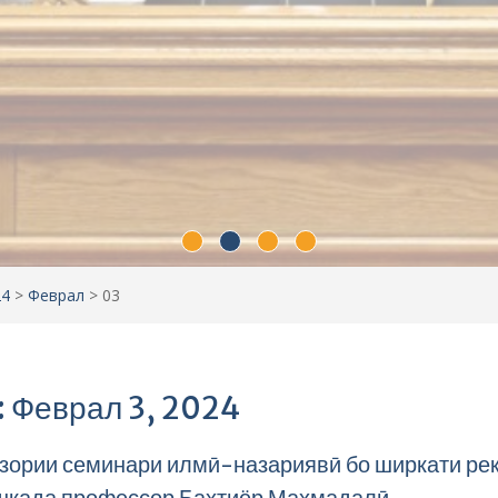
24
>
Феврал
>
03
: Феврал 3, 2024
зории семинари илмӣ-назариявӣ бо ширкати ре
шкада профессор Бахтиёр Маҳмадалӣ