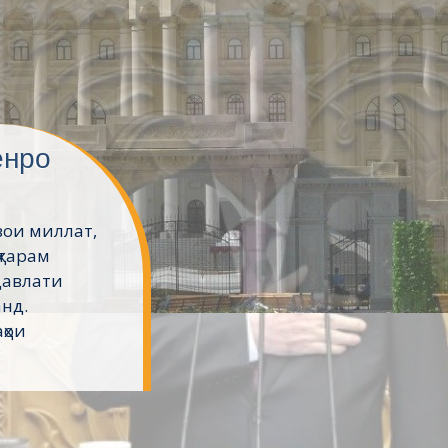
ешвои
 омӯзгорон
рии
м Эмомалӣ