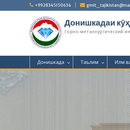
S
+9928345150634
gmit_tajikistan@mai
k
i
Донишкадаи кӯҳ
p
t
Горно-металлургический и
o
c
o
n
t
Донишкада
Таълим
Илм в
e
n
t