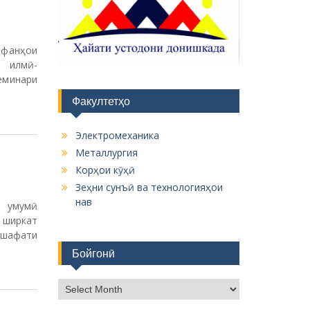
 фанҳои
и илмӣ-
еминари
Факултетҳо
Электромеханика
Металлургия
Корҳои кӯҳӣ
Зеҳни сунъӣ ва технологияҳои
нав
и умумӣ
 ширкат
 шафати
Бойгонӣ
Б
о