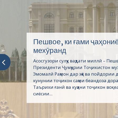
АЗ ПАЁМ ТО ПАЁМ
Тамошои муташаккилонаи Паёми П
миллат муҳтарам Эмомалӣ Раҳмон дар
донишкада Имрӯз ҳайати кормандону
ва донишҷӯён дар маҷлисгоҳи калони
донишкада Паёми Президенти Ҷумҳу
Тоҷикистон, Пешвои миллат муҳтара
Раҳмонро ба...