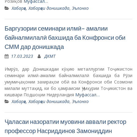
Розиқов
Муфассал…
Хабарҳо
,
Хабарҳои донишкада
,
Эълонхо
Баргузории семинари илмӣ- амалии
байналмилалӣ бахшида ба Конфронси оби
СММ дар донишкада
17.03.2023
ДКМТ
Имрӯз, дар Донишкадаи кӯҳию металлургии Тоҷикистон
семинари илмӣ-амалии байналмилалӣ бахшида ба Рӯзи
умумиҷаҳонии захираҳои обӣ ва Конфронси оби Созмони
милали муттаҳид, ки бо ҳамраисии Ҷумҳурии Тоҷикистон ва
кишвари Подшоҳии Нидерландия
Муфассал…
Хабарҳо
,
Хабарҳои донишкада
,
Эълонхо
Ҷаласаи назоратии муовини аввали ректор
профессор Насриддинов Замониддин