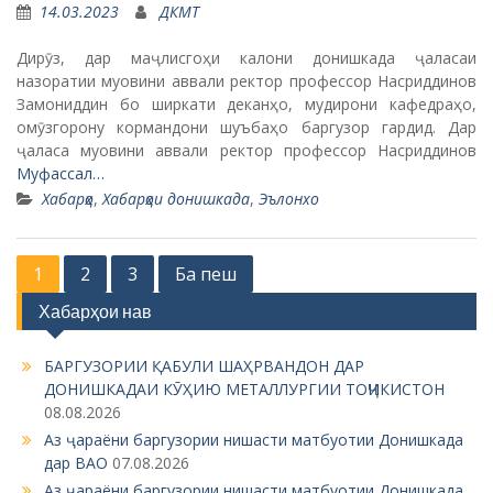
14.03.2023
ДКМТ
Дирӯз, дар маҷлисгоҳи калони донишкада ҷаласаи
назоратии муовини аввали ректор профессор Насриддинов
Замониддин бо ширкати деканҳо, мудирони кафедраҳо,
омӯзгорону кормандони шуъбаҳо баргузор гардид. Дар
ҷаласа муовини аввали ректор профессор Насриддинов
Муфассал…
Хабарҳо
,
Хабарҳои донишкада
,
Эълонхо
P
1
2
3
Ба пеш
o
Хабарҳои нав
s
БАРГУЗОРИИ ҚАБУЛИ ШАҲРВАНДОН ДАР
t
ДОНИШКАДАИ КӮҲИЮ МЕТАЛЛУРГИИ ТОҶИКИСТОН
s
08.08.2026
n
Аз ҷараёни баргузории нишасти матбуотии Донишкада
дар ВАО
07.08.2026
a
Аз ҷараёни баргузории нишасти матбуотии Донишкада