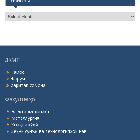
Бойгонӣ
Б
о
й
г
о
н
ӣ
ДКМТ
Тамос
Форум
Харитаи сомона
Факултетҳо
Электромеханика
Металлургия
Корҳои кӯҳӣ
Зеҳни сунъӣ ва технологияҳои нав