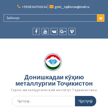
S
+9928345150634
gmit_tajikistan@mail.ru
k
i
p
Забонҳо
t
o
c
f
y
v
p
v
o
n
a
o
k
l
i
t
c
u
u
b
e
e
t
s
e
n
b
u
.
r
t
o
b
g
o
e
o
Донишкадаи кӯҳию
k
o
металлургии Тоҷикистон
g
l
Горно-металлургический институт Таджикистана
e
.
у
c