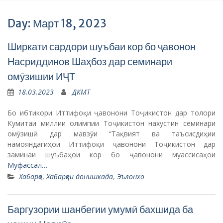
Day: Март 18, 2023
Ширкати сардори шуъбаи кор бо ҷавонон
Насриддинов Шаҳбоз дар семинари
омӯзишии ИҶТ
18.03.2023
ДКМТ
Бо ибтикори Иттифоқи ҷавонони Тоҷикистон дар толори
Кумитаи миллии олимпии Тоҷикистон нахустин семинари
омӯзишӣ дар мавзӯи “Тақвият ва таъсисдиҳии
намояндагиҳои Иттифоқи ҷавонони Тоҷикистон дар
заминаи шуъбаҳои кор бо ҷавонони муассисаҳои
Муфассал…
Хабарҳо
,
Хабарҳои донишкада
,
Эълонхо
Баргузории шанбегии умумӣ бахшида ба