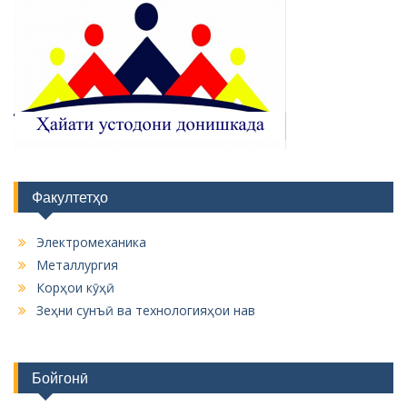
Факултетҳо
Электромеханика
Металлургия
Корҳои кӯҳӣ
Зеҳни сунъӣ ва технологияҳои нав
Бойгонӣ