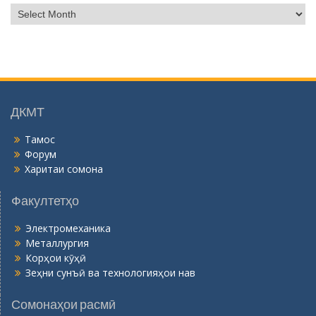
Б
о
й
г
о
н
ӣ
ДКМТ
Тамос
Форум
Харитаи сомона
Факултетҳо
Электромеханика
Металлургия
Корҳои кӯҳӣ
Зеҳни сунъӣ ва технологияҳои нав
Сомонаҳои расмӣ