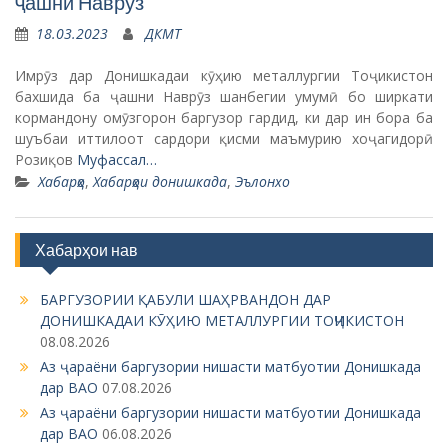
ҷашни Наврӯз
18.03.2023
ДКМТ
Имрӯз дар Донишкадаи кӯҳию металлургии Тоҷикистон
бахшида ба ҷашни Наврӯз шанбегии умумӣ бо ширкати
кормандону омӯзгорон баргузор гардид, ки дар ин бора ба
шуъбаи иттилоот сардори қисми маъмурию хоҷагидорӣ
Розиқов
Муфассал…
Хабарҳо
,
Хабарҳои донишкада
,
Эълонхо
Хабарҳои нав
БАРГУЗОРИИ ҚАБУЛИ ШАҲРВАНДОН ДАР
ДОНИШКАДАИ КӮҲИЮ МЕТАЛЛУРГИИ ТОҶИКИСТОН
08.08.2026
Аз ҷараёни баргузории нишасти матбуотии Донишкада
дар ВАО
07.08.2026
Аз ҷараёни баргузории нишасти матбуотии Донишкада
дар ВАО
06.08.2026