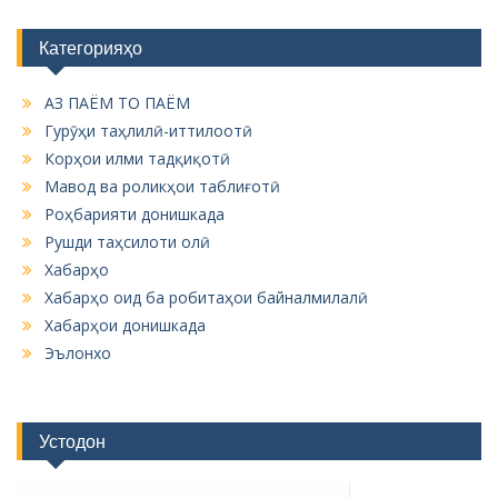
Категорияҳо
АЗ ПАЁМ ТО ПАЁМ
Гурӯҳи таҳлилӣ-иттилоотӣ
Корҳои илми тадқиқотӣ
Мавод ва роликҳои таблиғотӣ
Роҳбарияти донишкада
Рушди таҳсилоти олӣ
Хабарҳо
Хабарҳо оид ба робитаҳои байналмилалӣ
Хабарҳои донишкада
Эълонхо
Устодон