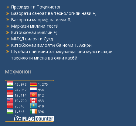
Президенти Тоҷикистон
Вазорати саноат ва технологияи нави ҶТ
Вазорати маориф ва илми ҶТ
Маркази миллии тестӣ
Китобхонаи миллии ҶТ
МИҲД вилояти Суғд
Китобхонаи вилоятӣ ба номи Т. Асирӣ
Шуъбаи пайгирии хатмкунандагони муассисаҳои
таҳсилоти миёна ва олии касбӣ
Меҳмонон