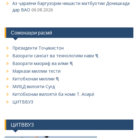
Аз ҷараёни баргузории нишасти матбуотии Донишкада
дар ВАО
06.08.2026
Сомонаҳои расмӣ
Президенти Тоҷикистон
Вазорати саноат ва технологияи нави ҶТ
Вазорати маориф ва илми ҶТ
Маркази миллии тестӣ
Китобхонаи миллии ҶТ
МИҲД вилояти Суғд
Китобхонаи вилоятӣ ба номи Т. Асирӣ
ЦИТВВУЗ
ЦИТВВУЗ