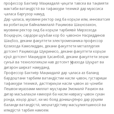
профессор Бахтиёр Маҳмадалӣ ҷиҳати тавсеа ва тақвияти
мактаби ватандӯстӣ ва тафаккури техникӣ дар муассиса
ҷаласа баргузор намуд.
Дар ҷаласа, муовини ректор оид ба корҳои илм, инноватсия
ва робитаҳои байналмилалӣ Раҳимова Шаҳнозахон,
муовини ректор оид ба корҳои тарбиявӣ Мирзозода
Воҳидҷон, сардори шуъбаи кор бо ҷавонон Насриддинов
Шаҳбоз, декани факултети электромеханика профессор
Қозизода Камолиддин, декани факултети металлургия
дотсент Раҳимзода Шукринисо, декани факултети корҳои
кӯҳӣ дотсент Маҳмудов Ҳасанбой, декани факултети зеҳни
сунъӣ ва технологияҳои нав дотсент Ҷуразода Шуҳрат ва
дигарон ширкат намуданд.
Профессор Бахтиёр Маҳмадалӣ дар ҷаласа аз баланд
бардоштани тарбияи ватандӯстии насли ҷавон, густариши
тафаккури техникӣ, дастгириҳои насли ҷавон аз ҷониби
Пешвои муаззами миллат муҳтарам Эмомалӣ Раҳмон ва
дигар масъалаҳои ғамхорӣ ба насли наврасу ҷавон сухан
ронда, изҳор дошт, ки мо бояд донишҷӯёнро дар рӯҳияи
баланди ватандӯстӣ, меҳнатдӯстиву масъулиятшиносӣ ва
илмдӯстӣ тарбия намоем.