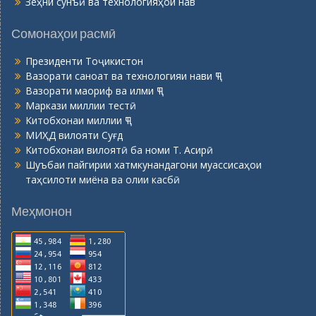
Зеҳни сунъӣ ва технологияҳои нав
Сомонаҳои расмӣ
Президенти Тоҷикистон
Вазорати саноат ва технологияи нави ҶТ
Вазорати маориф ва илми ҶТ
Маркази миллии тестӣ
Китобхонаи миллии ҶТ
МИҲД вилояти Суғд
Китобхонаи вилоятӣ ба номи Т. Асирӣ
Шуъбаи пайгирии хатмкунандагони муассисаҳои
таҳсилоти миёна ва олии касбӣ
Меҳмонон