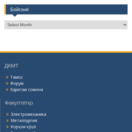
Бойгонӣ
Б
о
й
г
о
н
ӣ
ДКМТ
Тамос
Форум
Харитаи сомона
Факултетҳо
Электромеханика
Металлургия
Корҳои кӯҳӣ