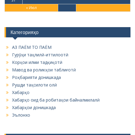
31
« Июл
Категорияҳо
АЗ ПАЁМ ТО ПАЁМ
Гурӯҳи таҳлилӣ-иттилоотӣ
Корҳои илми тадқиқотӣ
Мавод ва роликҳои таблиғотӣ
Роҳбарияти донишкада
Рушди таҳсилоти олӣ
Хабарҳо
Хабарҳо оид ба робитаҳои байналмилалӣ
Хабарҳои донишкада
Эълонхо