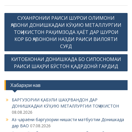
P
СУХАНРОНИИ РАИСИ ШУРОИ ОЛИМОНИ
o
ҶАВОНИ ДОНИШКАДАИ КӮҲИЮ МЕТАЛЛУРГИИ
s
ТОҶИКИСТОН РАҲИМЗОДА ҲАЁТ ДАР ШУРОИ
КОР БО ҶАВОНОНИ НАЗДИ РАИСИ ВИЛОЯТИ
t
СУҒД
n
a
КИТОБХОНАИ ДОНИШКАДА БО СИПОСНОМАИ
РАИСИ ШАҲРИ БӮСТОН ҚАДРДОНӢ ГАРДИД
v
i
g
Хабарҳои нав
a
БАРГУЗОРИИ ҚАБУЛИ ШАҲРВАНДОН ДАР
t
ДОНИШКАДАИ КӮҲИЮ МЕТАЛЛУРГИИ ТОҶИКИСТОН
i
08.08.2026
o
Аз ҷараёни баргузории нишасти матбуотии Донишкада
дар ВАО
07.08.2026
n