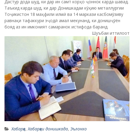
Дастур дода шуд, ки дар ин самт корҳо ҷоннок карда шавад.
Таъкид карда шуд, ки дар Донишкадаи кӯҳию металлургии
Тоҷикистон 18 маҳфили илмӣ ва 14 маркази касбомӯзиву
равнақи тафаккури эҷодӣ амал мекунанд, ки донишҷӯён
бояд аз ин имконият самаранок истифода баранд.
Шуъбаи иттилоот
Хабарҳо
,
Хабарҳои донишкада
,
Эълонхо