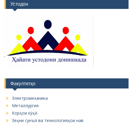
Устодон
Факултетҳо
Электромеханика
Металлургия
Корҳои кӯҳӣ
Зеҳни сунъӣ ва технологияҳои нав