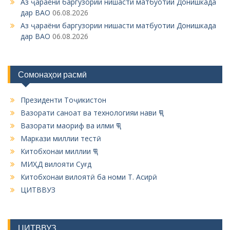
Аз ҷараёни баргузории нишасти матбуотии Донишкада
дар ВАО
06.08.2026
Аз ҷараёни баргузории нишасти матбуотии Донишкада
дар ВАО
06.08.2026
Сомонаҳои расмӣ
Президенти Тоҷикистон
Вазорати саноат ва технологияи нави ҶТ
Вазорати маориф ва илми ҶТ
Маркази миллии тестӣ
Китобхонаи миллии ҶТ
МИҲД вилояти Суғд
Китобхонаи вилоятӣ ба номи Т. Асирӣ
ЦИТВВУЗ
ЦИТВВУЗ