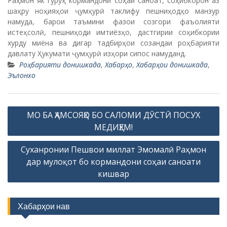
Раҳмон як гурӯҳ кормандони соҳаи саноат, соҳибкорон аз
шаҳру ноҳияҳои ҷумҳурӣ таклифу пешниҳодҳо манзур
намуда, барои таъмини фазои созгори фаъолияти
истеҳсолӣ, пешниҳоди имтиёзҳо, дастгирии соҳибкории
хурду миёна ва дигар тадбирҳои созандаи роҳбарияти
давлату Ҳукумати ҷумҳурӣ изҳори сипос намуданд.
Роҳбарияти донишкада
,
Хабарҳо
,
Хабарҳои донишкада
,
Эълонхо
P
МО БА ҲАМСОЯҲО БО САЛОМИ ДӮСТӢ ПОСУХ
o
МЕДИҲЕМ!
s
Суханронии Пешвои миллат Эмомалӣ Раҳмон
t
дар мулоқот бо кормандони соҳаи саноати
n
кишвар
a
v
Хабарҳои нав
i