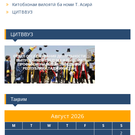
Китобхонаи вилоятӣ ба номи Т. Асирӣ
ЦИТВВУЗ
ЦИТВВУЗ
Тақвим
Август 2026
M
T
W
T
F
S
S
1
2