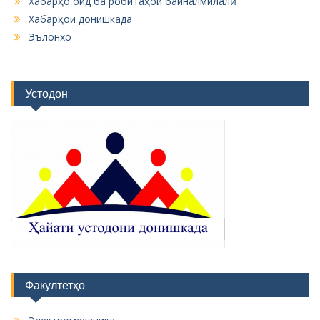
Хабарҳо оид ба робитаҳои байналмилалӣ
Хабарҳои донишкада
Эълонхо
Устодон
Факултетҳо