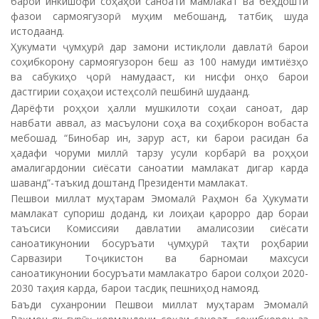
барои инкишофи соҳаҳои саноати мамлакат ва беҳдошти
фазои сармоягузорӣ муҳим мебошанд, татбиқ шуда
истодаанд.
Ҳукумати ҷумҳурӣ дар замони истиқлоли давлатӣ барои
соҳибкорону сармоягузорон беш аз 100 намуди имтиёзҳо
ва сабукиҳо ҷорӣ намудааст, ки нисфи онҳо барои
дастгирии соҳаҳои истеҳсолӣ пешбинӣ шудаанд.
Дарёфти роҳҳои ҳалли мушкилоти соҳаи саноат, дар
навбати аввал, аз масъулони соҳа ва соҳибкорон вобаста
мебошад. “Бинобар ин, зарур аст, ки барои расидан ба
ҳадафи чоруми миллӣ тарзу усули корбарӣ ва роҳҳои
амалигардонии сиёсати саноатии мамлакат дигар карда
шаванд”-таъкид доштанд Президенти мамлакат.
Пешвои миллат муҳтарам Эмомалӣ Раҳмон ба Ҳукумати
мамлакат супориш доданд, ки лоиҳаи қарорро дар бораи
таъсиси Комиссияи давлатии амалисозии сиёсати
саноатикунонии босуръати ҷумҳурӣ таҳти роҳбарии
Сарвазири Тоҷикистон ва барномаи махсуси
саноатикунонии босуръати мамлакатро барои солҳои 2020-
2030 таҳия карда, барои тасдиқ пешниҳод намояд.
Баъди суханронии Пешвои миллат муҳтарам Эмомалӣ