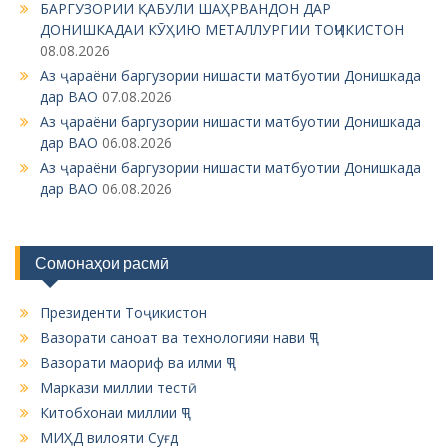
g
БАРГУЗОРИИ ҚАБУЛИ ШАҲРВАНДОН ДАР
ДОНИШКАДАИ КӮҲИЮ МЕТАЛЛУРГИИ ТОҶИКИСТОН
a
08.08.2026
t
Аз ҷараёни баргузории нишасти матбуотии Донишкада
i
дар ВАО
07.08.2026
Аз ҷараёни баргузории нишасти матбуотии Донишкада
o
дар ВАО
06.08.2026
n
Аз ҷараёни баргузории нишасти матбуотии Донишкада
дар ВАО
06.08.2026
Сомонаҳои расмӣ
Президенти Тоҷикистон
Вазорати саноат ва технологияи нави ҶТ
Вазорати маориф ва илми ҶТ
Маркази миллии тестӣ
Китобхонаи миллии ҶТ
МИҲД вилояти Суғд