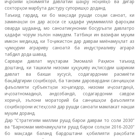
иҷроияи ҳокимияти давлатии шаҳру ноҳияҳо ва дигар
сохторҳои марбута дастуру супоришҳо доданд.
Таъкид гардид, ки бо мақсади рушди соҳаи саноат, ки
заминаҳои он дар асоси се ҳадафи умумимиллӣ фароҳам
оварда шудаанд, мо саноатикунонии босуръати давлатро
ҳадафи чорум эълон намудем. Татбиқи ин вазифаи муҳим
имкон медиҳад, ки Тоҷикистон дар давраи миёнамуҳлат аз
ҷумҳурии аграриву саноатӣ ба индустриаливу аграрӣ
табдил дода шавад.
Сарвари давлат муҳтарам Эмомалӣ Раҳмон таъкид
доштанд, ки ташкили низоми ҳуқуқиву иқтисодии шарикии
давлат ва бахши хусусӣ, содагардонии расмиёти
бақайдгирии соҳибкорӣ, ба танзим даровардани санҷишҳои
фаъолияти субъектҳои хоҷагидор, низоми иҷозатдиҳӣ,
иҷозатномадиҳӣ, андозбандӣ, содагардонии савдои
хориҷӣ, эълони мораторий ба санҷишҳои фаъолияти
соҳибкорони истеҳсолӣ дар рушди саноати мамлакат нақши
муҳим доранд.
Дар “Стратегияи миллии рушд барои давраи то соли 2030”
ва “Барномаи миёнамуҳлати рушд барои солҳои 2016-2020”
бо мақсади баланд бардоштани қобилияти рақобати