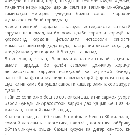
маҳсулоти ватанӣ, ворид намудани технологияҳои муосир,
тақвияти неруи кадрӣ дар ин самт ва такмили минбаъдаи
заминаҳои меъёрии ҳуқуқии бахши саноат чораҳои
мушаххас пешбинӣ гардидаанд.
Барои пешгирӣ кардани таназзули истеҳсолоти саноатӣ
зарурат пеш омад, ки бо роҳи ҷалби сармояи хориҷӣ ва
ҳавасманд кардани фаъолияти истеҳсолӣ саноати
мамлакат инкишоф дода шуда, пастравии ҳиссаи соҳа дар
маҷмӯи маҳсулоти дохилӣ боз дошта шавад.
Бо ин мақсад якчанд барномаи давлатии соҳавӣ таҳия ва
амалӣ гардида, бо ҷалби сармояи дохиливу хориҷӣ
инфрасохтори зарурии истеҳсолӣ ва иҷтимоӣ бунёду
навсозӣ ва фазои мусоиди сармоягузорӣ фароҳам оварда
шуд, ки ин ҳама ба рушди саноати кишвар заминаҳои зарурӣ
гузошт.
Тайи 25 соли охир беш аз 80 лоиҳаи давлатии сармоягузорӣ
барои бунёди инфрасохтори зарурӣ дар ҳаҷми беш аз 42
миллиард сомонӣ амалӣ гардид.
Ҳоло боз зиёда аз 60 лоиҳа ба маблағи беш аз 30 миллиард
сомонӣ дар самти энергетика, нақлиёт, логистика, обёриву
обтаъминкунӣ, рушди бахши хусусӣ ва дигар самтҳо, ки