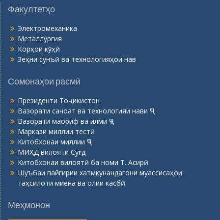
Факултетҳо
Электромеханика
Металлургия
Корҳои кӯҳӣ
Зеҳни сунъӣ ва технологияҳои нав
Сомонаҳои расмӣ
Президенти Тоҷикистон
Вазорати саноат ва технологияи нави ҶТ
Вазорати маориф ва илми ҶТ
Маркази миллии тестӣ
Китобхонаи миллии ҶТ
МИҲД вилояти Суғд
Китобхонаи вилоятӣ ба номи Т. Асирӣ
Шуъбаи пайгирии хатмкунандагони муассисаҳои
таҳсилоти миёна ва олии касбӣ
Меҳмонон