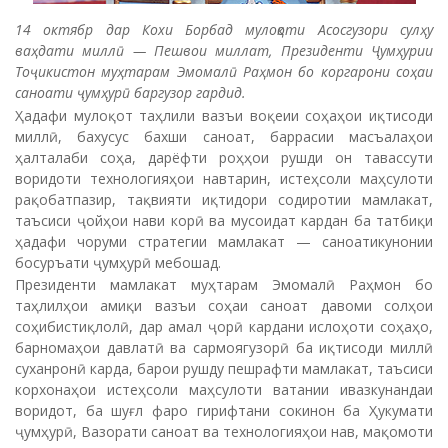
14 октябр дар Кохи Борбад мулоқоти Асосгузори сулҳу
ваҳдати миллӣ — Пешвои миллат, Президенти Ҷумҳурии
Тоҷикистон муҳтарам Эмомалӣ Раҳмон бо коргарони соҳаи
саноати ҷумҳурӣ баргузор гардид.
Ҳадафи мулоқот таҳлили вазъи воқеии соҳаҳои иқтисоди
миллӣ, бахусус бахши саноат, баррасии масъалаҳои
ҳалталаби соҳа, дарёфти роҳҳои рушди он тавассути
воридоти технологияҳои навтарин, истеҳсоли маҳсулоти
рақобатпазир, тақвияти иқтидори содиротии мамлакат,
таъсиси ҷойҳои нави корӣ ва мусоидат кардан ба татбиқи
ҳадафи чоруми стратегии мамлакат — саноатикунонии
босуръати ҷумҳурӣ мебошад.
Президенти мамлакат муҳтарам Эмомалӣ Раҳмон бо
таҳлилҳои амиқи вазъи соҳаи саноат давоми солҳои
соҳибистиқлолӣ, дар амал ҷорӣ кардани ислоҳоти соҳаҳо,
барномаҳои давлатӣ ва сармоягузорӣ ба иқтисоди миллӣ
суханронӣ карда, барои рушду пешрафти мамлакат, таъсиси
корхонаҳои истеҳсоли маҳсулоти ватании ивазкунандаи
воридот, ба шуғл фаро гирифтани сокинон ба Ҳукумати
ҷумҳурӣ, Вазорати саноат ва технологияҳои нав, мақомоти