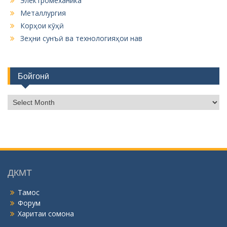
Электромеханика
Металлургия
Корҳои кӯҳӣ
Зеҳни сунъӣ ва технологияҳои нав
Бойгонӣ
Б
о
й
г
о
н
ӣ
ДКМТ
Тамос
Форум
Харитаи сомона