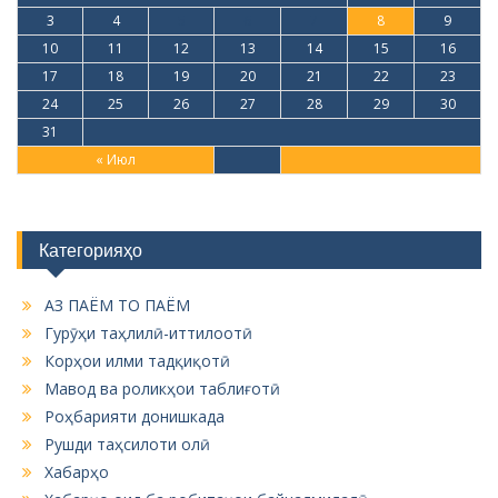
3
4
5
6
7
8
9
10
11
12
13
14
15
16
17
18
19
20
21
22
23
24
25
26
27
28
29
30
31
« Июл
Категорияҳо
АЗ ПАЁМ ТО ПАЁМ
Гурӯҳи таҳлилӣ-иттилоотӣ
Корҳои илми тадқиқотӣ
Мавод ва роликҳои таблиғотӣ
Роҳбарияти донишкада
Рушди таҳсилоти олӣ
Хабарҳо