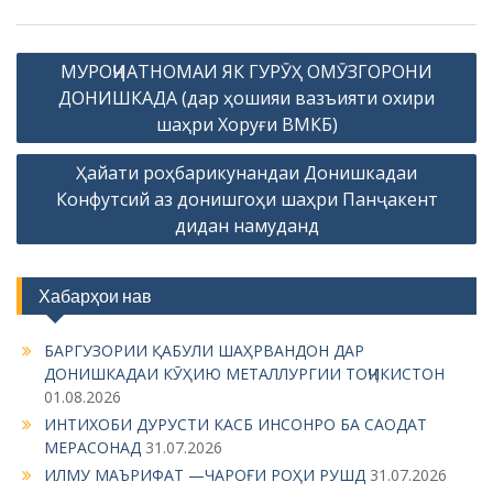
P
МУРОҶИАТНОМАИ ЯК ГУРӮҲ ОМӮЗГОРОНИ
o
ДОНИШКАДА (дар ҳошияи вазъияти охири
s
шаҳри Хоруғи ВМКБ)
t
Ҳайати роҳбарикунандаи Донишкадаи
n
Конфутсий аз донишгоҳи шаҳри Панҷакент
a
дидан намуданд
v
i
Хабарҳои нав
g
БАРГУЗОРИИ ҚАБУЛИ ШАҲРВАНДОН ДАР
a
ДОНИШКАДАИ КӮҲИЮ МЕТАЛЛУРГИИ ТОҶИКИСТОН
t
01.08.2026
i
ИНТИХОБИ ДУРУСТИ КАСБ ИНСОНРО БА САОДАТ
МЕРАСОНАД
31.07.2026
o
ИЛМУ МАЪРИФАТ —ЧАРОҒИ РОҲИ РУШД
31.07.2026
n