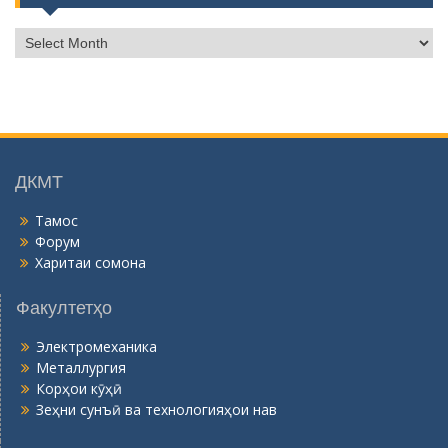
Б
о
й
г
о
н
ӣ
ДКМТ
Тамос
Форум
Харитаи сомона
Факултетҳо
Электромеханика
Металлургия
Корҳои кӯҳӣ
Зеҳни сунъӣ ва технологияҳои нав