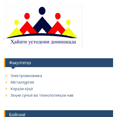
Факултетҳо
Электромеханика
Металлургия
Корҳои кӯҳӣ
Зеҳни сунъӣ ва технологияҳои нав
Бойгонӣ