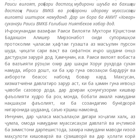
Раиси вилоят, роҳбари дастгоҳ, мудирони шуъба ва бахшҳои
дастгоҳи Раиси ВМКБ ва роҳбарони идораву муассисаҳои
вилоятӣ иштирок намуданд. Дар ин бора ба АМИТ «Ховар»
сухангӯи Раиси ВМКБ Ғолибшо Ниятбеков хабар дод.
Иҷрокунандаи вазифаи Раиси Вилояти Мухтори Кӯҳистони
Бадахшон Алишер Мирзонабот оиди супоришҳои
протоколии ҷаласаи ҳафтаи гузашта аз масъулин пурсон
шуда, ҷиҳати сари вақт ва сифатнок иҷро шудани онҳо
дастурҳои зарурӣ дод. Ҳамчунин, и.в. Раиси вилоят вобаста
ба вазъияти рӯзҳои охир дар шаҳри Хоруғ рухдода сухан
намуда, иброз дошт, ки ба ҳар гуна овозаҳои бардурӯғ ва
ахбороти беасос набояд бовар кард. Махсусан,
хизматчиёни давлатиро зарур аст, ки ба ҳамин гуна иғвоҳо
ҷавоби сазовор дода, дар доираи қонунгузории кишвар
фаъолияти худро ба роҳ монда, бобати амалӣ намудани
нақшаҳои фаъолият, ки ба созандагию бунёдкорӣ
нигаронида шудаанд, саъю кӯшиш намоянд.
Инчунин, дар ҷаласа масъалаҳои дигари хоҷагии халқ, аз
ҷумла, омода намудани муассисаҳои давлатӣ ва иҷтимоӣ
ба зимистони дарпешистода, захира намудани маводи ғизоӣ
маҳсулоти кишоварзӣ ва сӯзишворӣ ва дар ҳолати корӣ