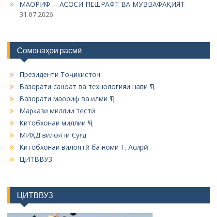
МАОРИФ —АСОСИ ПЕШРАФТ ВА МУВВАФАҚИЯТ
31.07.2026
Сомонаҳои расмӣ
Президенти Тоҷикистон
Вазорати саноат ва технологияи нави ҶТ
Вазорати маориф ва илми ҶТ
Маркази миллии тестӣ
Китобхонаи миллии ҶТ
МИҲД вилояти Суғд
Китобхонаи вилоятӣ ба номи Т. Асирӣ
ЦИТВВУЗ
ЦИТВВУЗ