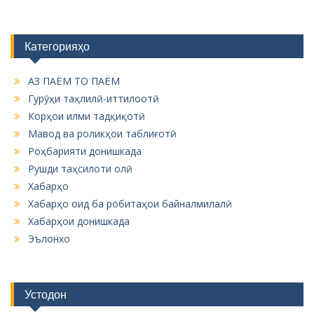
Категорияҳо
АЗ ПАЁМ ТО ПАЁМ
Гурӯҳи таҳлилӣ-иттилоотӣ
Корҳои илми тадқиқотӣ
Мавод ва роликҳои таблиғотӣ
Роҳбарияти донишкада
Рушди таҳсилоти олӣ
Хабарҳо
Хабарҳо оид ба робитаҳои байналмилалӣ
Хабарҳои донишкада
Эълонхо
Устодон