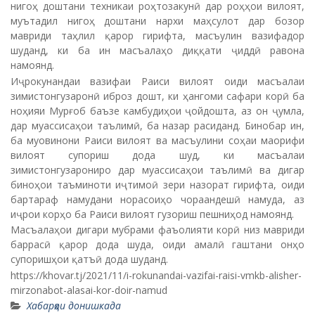
нигоҳ доштани техникаи роҳтозакунӣ дар роҳҳои вилоят,
муътадил нигоҳ доштани нархи маҳсулот дар бозор
мавриди таҳлил қарор гирифта, масъулин вазифадор
шуданд, ки ба ин масъалаҳо диққати ҷиддӣ равона
намоянд.
Иҷрокунандаи вазифаи Раиси вилоят оиди масъалаи
зимистонгузаронӣ иброз дошт, ки ҳангоми сафари корӣ ба
ноҳияи Мурғоб баъзе камбудиҳои ҷойдошта, аз он ҷумла,
дар муассисаҳои таълимӣ, ба назар расиданд. Бинобар ин,
ба муовинони Раиси вилоят ва масъулини соҳаи маорифи
вилоят супориш дода шуд, ки масъалаи
зимистонгузарониро дар муассисаҳои таълимӣ ва дигар
биноҳои таъминоти иҷтимоӣ зери назорат гирифта, оиди
бартараф намудани норасоиҳо чораандешӣ намуда, аз
иҷрои корҳо ба Раиси вилоят гузориш пешниҳод намоянд.
Масъалаҳои дигари мубрами фаъолияти корӣ низ мавриди
баррасӣ қарор дода шуда, оиди амалӣ гаштани онҳо
супоришҳои қатъӣ дода шуданд.
https://khovar.tj/2021/11/i-rokunandai-vazifai-raisi-vmkb-alisher-
mirzonabot-alasai-kor-doir-namud
Хабарҳои донишкада