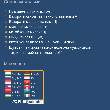
Сомонаҳои расмӣ
Президенти Тоҷикистон
Вазорати саноат ва технологияи нави ҶТ
Вазорати маориф ва илми ҶТ
Маркази миллии тестӣ
Китобхонаи миллии ҶТ
МИҲД вилояти Суғд
Китобхонаи вилоятӣ ба номи Т. Асирӣ
Шуъбаи пайгирии хатмкунандагони муассисаҳои
таҳсилоти миёна ва олии касбӣ
Меҳмонон