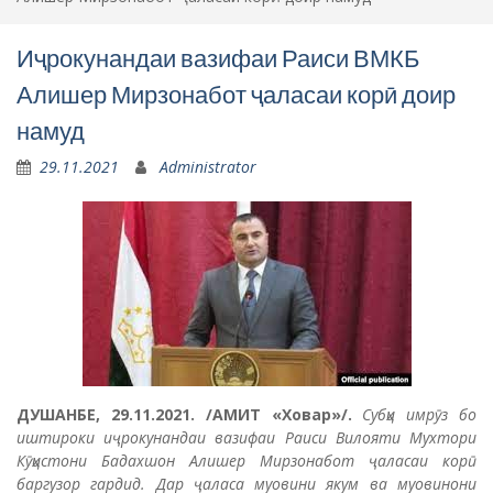
Иҷрокунандаи вазифаи Раиси ВМКБ
Алишер Мирзонабот ҷаласаи корӣ доир
намуд
29.11.2021
Administrator
ДУШАНБЕ, 29.11.2021. /АМИТ «Ховар»/.
Субҳи имрӯз бо
иштироки иҷрокунандаи вазифаи Раиси Вилояти Мухтори
Кӯҳистони Бадахшон Алишер Мирзонабот ҷаласаи корӣ
баргузор гардид. Дар ҷаласа муовини якум ва муовинони