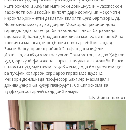
иштирокчиёни Ҳафтаи иштироки донишҷӯёни муассисаҳои
таҳсилоти олии касбии вилоят дар идоракунии мақомоти
иҷроияи ҳокимияти давлатии вилояти Суғд баргузор шуд.
Чорабинии мазкур дар доираи Моҳвораи ҷавонон доир
гардида, ҳадафи он ҷалби ҷавонони фаъол ба раванди
идоракунӣ, баланд бардоштани ҳисси масъулиятшиносӣ ва
тақвияти малакаҳои роҳбарии онҳо арзёбӣ мегардад.
Зимни баргузории чорабинӣ 2 нафар донишҷӯёни
Донишкадаи кӯҳию металлургии Тоҷикистон, ки дар Ҳафтаи
худидоракунӣ фаъолона ширкат намуданд аз ҷониби Раиси
вилояти Суғд муҳтарам Раҷаб Аҳмадзода бо гувоҳномаҳо
ва туҳфаи хотиравӣ сарфароз гардонида шуданд.
Ректори Донишкада профессор Бахтиёр Маҳмадалӣ
донишҷӯёнро ба ҳузур пазируфта, бо Сипоснома ва
туҳфаҳои хотиравӣ қадрдонӣ намуд.
Шуъбаи иттилоот