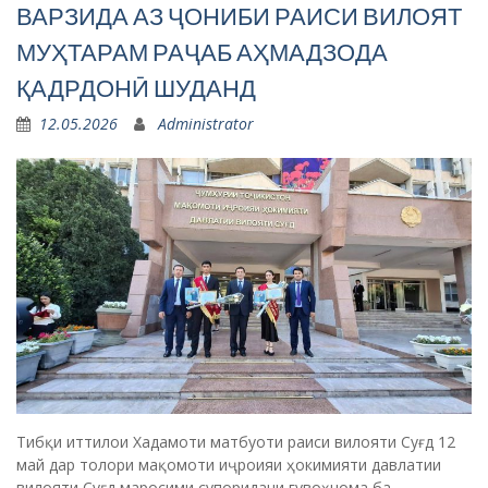
ВАРЗИДА АЗ ҶОНИБИ РАИСИ ВИЛОЯТ
МУҲТАРАМ РАҶАБ АҲМАДЗОДА
ҚАДРДОНӢ ШУДАНД
12.05.2026
Administrator
Тибқи иттилои Хадамоти матбуоти раиси вилояти Суғд 12
май дар толори мақомоти иҷроияи ҳокимияти давлатии
вилояти Суғд маросими супоридани гувоҳнома ба