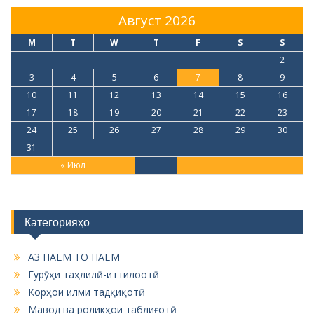
Август 2026
M
T
W
T
F
S
S
1
2
3
4
5
6
7
8
9
10
11
12
13
14
15
16
17
18
19
20
21
22
23
24
25
26
27
28
29
30
31
« Июл
Категорияҳо
АЗ ПАЁМ ТО ПАЁМ
Гурӯҳи таҳлилӣ-иттилоотӣ
Корҳои илми тадқиқотӣ
Мавод ва роликҳои таблиғотӣ