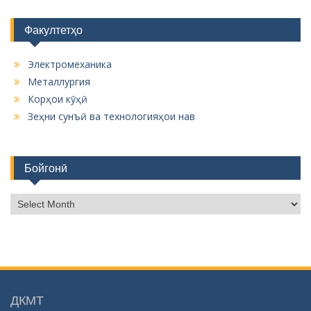
Факултетҳо
Электромеханика
Металлургия
Корҳои кӯҳӣ
Зеҳни сунъӣ ва технологияҳои нав
Бойгонӣ
Б
о
й
г
о
н
ӣ
ДКМТ