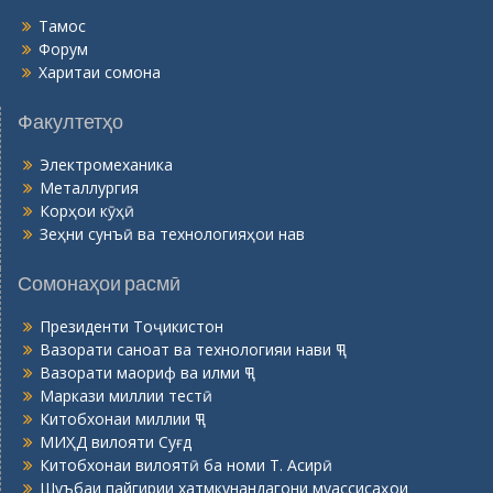
Тамос
Форум
Харитаи сомона
Факултетҳо
Электромеханика
Металлургия
Корҳои кӯҳӣ
Зеҳни сунъӣ ва технологияҳои нав
Сомонаҳои расмӣ
Президенти Тоҷикистон
Вазорати саноат ва технологияи нави ҶТ
Вазорати маориф ва илми ҶТ
Маркази миллии тестӣ
Китобхонаи миллии ҶТ
МИҲД вилояти Суғд
Китобхонаи вилоятӣ ба номи Т. Асирӣ
Шуъбаи пайгирии хатмкунандагони муассисаҳои