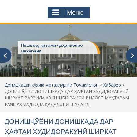
с
o
т
m
Меню
у
ҷ
ӯ
и
:
Пешвое, ки ғами ҷаҳониёнро
мехӯранд
Донишкадаи кӯҳию металлургии Тоҷикистон
>
Хабарҳо
>
ДОНИШҶӮЁНИ ДОНИШКАДА ДАР ҲАФТАИ ХУДИДОРАКУНӢ
ШИРКАТ ВАРЗИДА АЗ ҶОНИБИ РАИСИ ВИЛОЯТ МУҲТАРАМ
РАҶАБ АҲМАДЗОДА ҚАДРДОНӢ ШУДАНД
ДОНИШҶӮЁНИ ДОНИШКАДА ДАР
ҲАФТАИ ХУДИДОРАКУНӢ ШИРКАТ