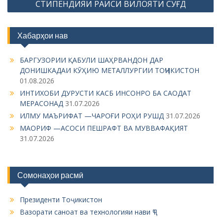
a
СТИПЕНДИЯИ РАИСИ ВИЛОЯТИ СУҒД
v
i
Хабарҳои нав
g
БАРГУЗОРИИ ҚАБУЛИ ШАҲРВАНДОН ДАР
a
ДОНИШКАДАИ КӮҲИЮ МЕТАЛЛУРГИИ ТОҶИКИСТОН
t
01.08.2026
i
ИНТИХОБИ ДУРУСТИ КАСБ ИНСОНРО БА САОДАТ
МЕРАСОНАД
31.07.2026
o
ИЛМУ МАЪРИФАТ —ЧАРОҒИ РОҲИ РУШД
31.07.2026
n
МАОРИФ —АСОСИ ПЕШРАФТ ВА МУВВАФАҚИЯТ
31.07.2026
Сомонаҳои расмӣ
Президенти Тоҷикистон
Вазорати саноат ва технологияи нави ҶТ