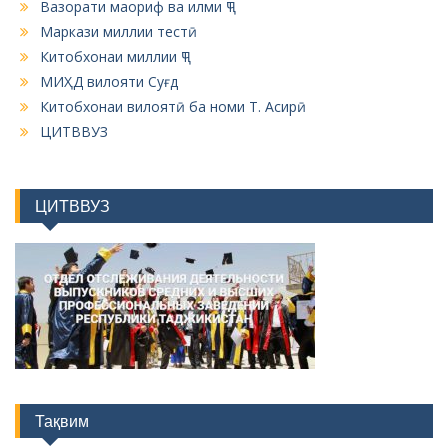
Вазорати маориф ва илми ҶТ
Маркази миллии тестӣ
Китобхонаи миллии ҶТ
МИҲД вилояти Суғд
Китобхонаи вилоятӣ ба номи Т. Асирӣ
ЦИТВВУЗ
ЦИТВВУЗ
Тақвим