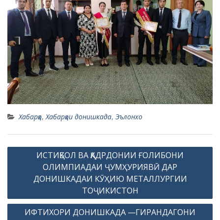
Хабарҳо
,
Хабарҳои донишкада
,
Эълонхо
P
ИСТИҚБОЛ ВА ҚАДРДОНИИ ҒОЛИБОНИ
o
ОЛИМПИАДАИ ҶУМҲУРИЯВӢ ДАР
s
ДОНИШКАДАИ КӮҲИЮ МЕТАЛЛУРГИИ
ТОҶИКИСТОН
t
n
ИФТИХОРИ ДОНИШКАДА —ГИРАНДАГОНИ