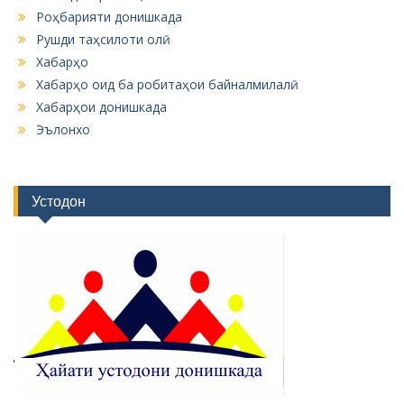
Роҳбарияти донишкада
Рушди таҳсилоти олӣ
Хабарҳо
Хабарҳо оид ба робитаҳои байналмилалӣ
Хабарҳои донишкада
Эълонхо
Устодон