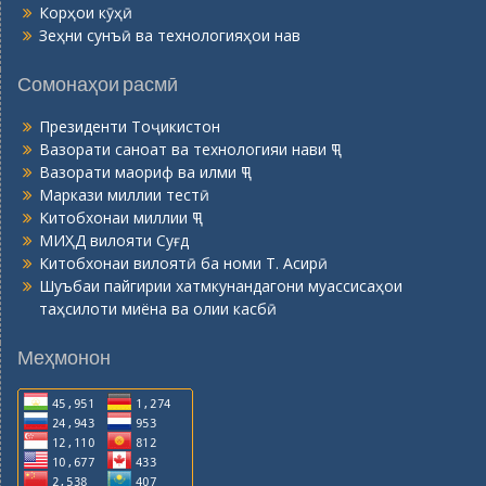
Корҳои кӯҳӣ
Зеҳни сунъӣ ва технологияҳои нав
Сомонаҳои расмӣ
Президенти Тоҷикистон
Вазорати саноат ва технологияи нави ҶТ
Вазорати маориф ва илми ҶТ
Маркази миллии тестӣ
Китобхонаи миллии ҶТ
МИҲД вилояти Суғд
Китобхонаи вилоятӣ ба номи Т. Асирӣ
Шуъбаи пайгирии хатмкунандагони муассисаҳои
таҳсилоти миёна ва олии касбӣ
Меҳмонон