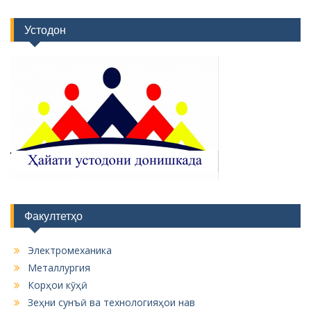
Устодон
Факултетҳо
Электромеханика
Металлургия
Корҳои кӯҳӣ
Зеҳни сунъӣ ва технологияҳои нав