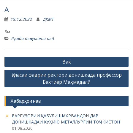
А
19.12.2022
ДКМТ
Бм
Рушди таҳсилоти олӣ
P
Вак
o
Ҷаласаи фаврии ректори донишкада профессор
s
Бахтиёр Маҳмадалӣ
t
n
Хабарҳои нав
a
v
БАРГУЗОРИИ ҚАБУЛИ ШАҲРВАНДОН ДАР
i
ДОНИШКАДАИ КӮҲИЮ МЕТАЛЛУРГИИ ТОҶИКИСТОН
01.08.2026
g