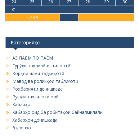
24
25
26
27
28
29
30
31
« Июл
Категорияҳо
АЗ ПАЁМ ТО ПАЁМ
Гурӯҳи таҳлилӣ-иттилоотӣ
Корҳои илми тадқиқотӣ
Мавод ва роликҳои таблиғотӣ
Роҳбарияти донишкада
Рушди таҳсилоти олӣ
Хабарҳо
Хабарҳо оид ба робитаҳои байналмилалӣ
Хабарҳои донишкада
Эълонхо