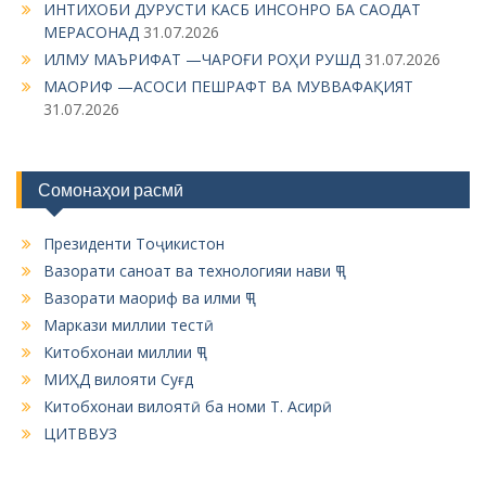
ИНТИХОБИ ДУРУСТИ КАСБ ИНСОНРО БА САОДАТ
a
МЕРАСОНАД
31.07.2026
t
ИЛМУ МАЪРИФАТ —ЧАРОҒИ РОҲИ РУШД
31.07.2026
i
МАОРИФ —АСОСИ ПЕШРАФТ ВА МУВВАФАҚИЯТ
31.07.2026
o
n
Сомонаҳои расмӣ
Президенти Тоҷикистон
Вазорати саноат ва технологияи нави ҶТ
Вазорати маориф ва илми ҶТ
Маркази миллии тестӣ
Китобхонаи миллии ҶТ
МИҲД вилояти Суғд
Китобхонаи вилоятӣ ба номи Т. Асирӣ
ЦИТВВУЗ