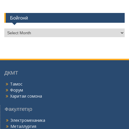
Бойгонӣ
Б
о
й
г
о
н
ӣ
ДКМТ
Тамос
Форум
Харитаи сомона
Факултетҳо
Электромеханика
Металлургия