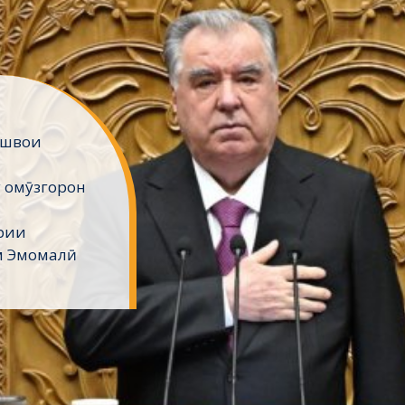
ёнро
вои миллат,
ҳтарам
давлати
анд.
ҳои
22
>
Ноябр
>
30
: Ноябр 30, 2022