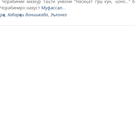
тетҳо
Сомонаҳои расмӣ
ктромеханика
Президенти Тоҷикистон
аллургия
Вазорати саноат ва
ҳои кӯҳӣ
технологияи нави ҶТ
ни сунъӣ ва технологияҳои
Вазорати маориф ва илми