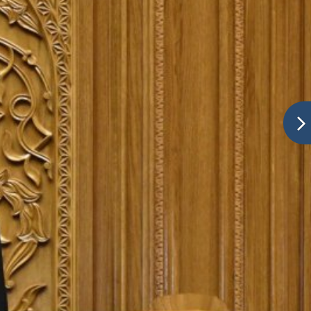
Устодон