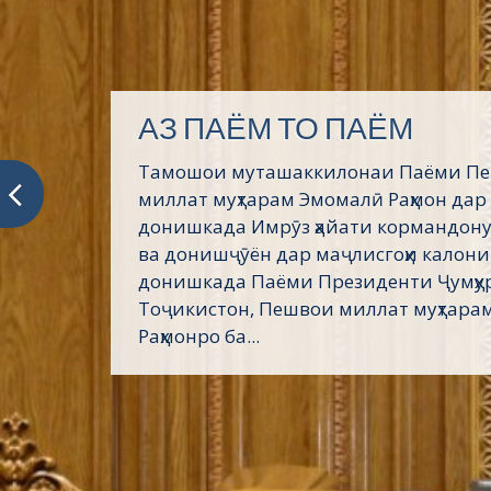
Пешвое, ки ғами ҷаҳони
мехӯранд
Асосгузори сулҳу ваҳдати миллӣ – Пеш
Президенти Ҷумҳурии Тоҷикистон му
Эмомалӣ Раҳмон дар эҳё ва пойдории 
кунунии тоҷикон саҳми беандоза дор
Таърихи ғанӣ ва куҳани тоҷикон воқеа
сиёсии...
Донишкадаи кӯҳию металлургии Тоҷикистон
>
20
Хабарҳои нав
Day