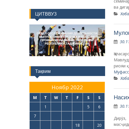
Хаба
Ноябр 2022
Насиҳ
M
T
W
T
F
S
S
30.1
1
2
3
4
5
6
7
8
9
10
11
12
13
Дирӯз,
масҷид
14
15
16
17
18
19
20
гирифт
21
22
23
24
25
26
27
гардид.
Хаба
28
29
30
« Окт
Дек »
Категорияҳо
АЗ ПАЁМ ТО ПАЁМ
Гурӯҳи таҳлилӣ-иттилоотӣ