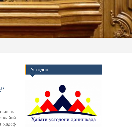
s”
тсия ва
онлайнӣ
и ҳадаф
Факултетҳо
я дар
Электромеханика
Металлургия
Корҳои кӯҳӣ
Зеҳни сунъӣ ва технологияҳои
нав
ллургии
и рушди
1-2025”
Бойгонӣ