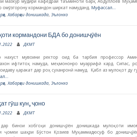
рҳо
,
Хабарҳои донишкада
,
Эълонхо
ат гӯш кун, ҷоно
1.2022
ДКМТ
 дар бинои хобгоҳи донишҷӯён донишкада мулоқоти имо
и ҷомеи шаҳри Бӯстон Қозиев Муҳаммадюсуф бо донишҷӯё
. Чорабинии мазкур таҳти унвони “Насиҳат гӯш кун, ҷоно…” б
 Чорабиниро нахуст
Муфассал…
рҳо
,
Хабарҳои донишкада
,
Эълонхо