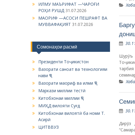
Хаба
Вазорати маориф ва илми ҶТ
Маркази миллии тестӣ
Китобхонаи миллии ҶТ
Семин
МИҲД вилояти Суғд
30.1
Китобхонаи вилоятӣ ба номи Т.
Асирӣ
Дирӯз 
ЦИТВВУЗ
“Самар
семина
ва дига
Хаба
ЦИТВВУЗ
Мулоқ
30.1
Ҷаласа
Мавлуд
риояи қ
Тақвим
Муфасс