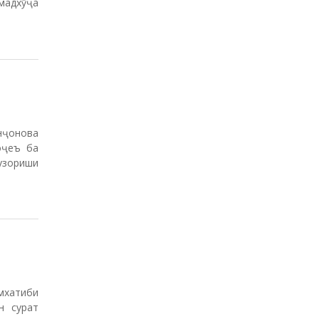
мхатиби
н сурат
аргузор