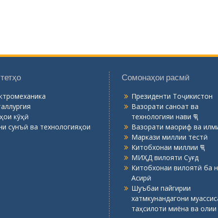
Маркази миллии тестӣ
Китобхонаи миллии ҶТ
МИҲД вилояти Суғд
Китобхонаи вилоятӣ ба н
Асирӣ
Шуъбаи пайгирии
хатмкунандагони муасси
таҳсилоти миёна ва олии
Горно - металлургический институт Таджикистана. Авторские п