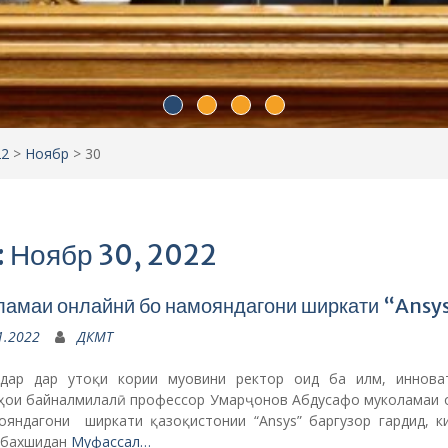
амаи онлайнӣ бо намояндагони ширкати “Ansy
1.2022
ДКМТ
 дар дар утоқи кории муовини ректор оид ба илм, иннова
ҳои байналмилалӣ профессор Умарҷонов Абдусафо муколамаи 
ояндагони ширкати қазоқистонии “Ansys” баргузор гардид, к
 бахшидан
Муфассал…
рҳо
,
Хабарҳои донишкада
,
Эълонхо
зории эковикторина аз ҷониби кафедраи экологи
шкада
1.2022
ДКМТ
аз соли 2021 дар кафедраи экологияи Донишкадаи кӯҳию мета
стон тибқи нақша чорабиниҳои Барномаи давлатии маҷмӯъ
 ва маърифати экологии Ҷумҳурии Тоҷикистон барои солҳои 202
ру машваратҳо ва
Муфассал…