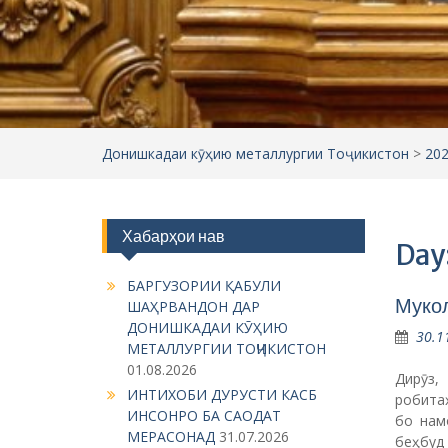
БАРГУЗОРИИ ҚАБУЛИ
Мукол
ШАҲРВАНДОН ДАР
ДОНИШКАДАИ КӮҲИЮ
30.1
МЕТАЛЛУРГИИ ТОҶИКИСТОН
01.08.2026
Дирӯз,
ИНТИХОБИ ДУРУСТИ КАСБ
робита
ИНСОНРО БА САОДАТ
бо нам
МЕРАСОНАД
31.07.2026
беҳбуд
ИЛМУ МАЪРИФАТ —ЧАРОҒИ
Хаба
РОҲИ РУШД
31.07.2026
МАОРИФ —АСОСИ ПЕШРАФТ ВА
Баргу
МУВВАФАҚИЯТ
31.07.2026
дони
30.1
Сомонаҳои расмӣ
Шурӯъ 
Президенти Тоҷикистон
Тоҷики
тарбия
Вазорати саноат ва технологияи
семина
нави ҶТ