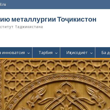
l.ru
ию металлургии Тоҷикистон
нститут Таджикистана
а инноватсия
Тарбия
Иқтисодиёт
Ба 