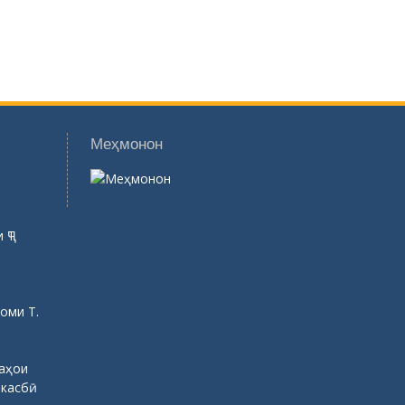
оми Т.
саҳои
 касбӣ
рава защищены.