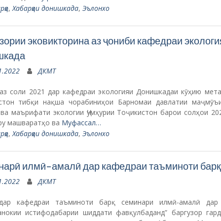
рҳо
,
Хабарҳои донишкада
,
Эълонхо
арӣ илмӣ-амалӣ дар кафедраи таъминоти барқ
1.2022
ДКМТ
дар кафедраи таъминоти барқ семинари илмӣ-амалӣ дар
анокии истифодабарии шиддати фавқулбаданд” баргузор гард
ри мазкур мудири кафедраи таъминоти барқ Абдуллоев Муҳам
р омӯзгорону кормандон ширкат намуданд.
Муфассал…
рҳо
,
Хабарҳои донишкада
,
Эълонхо
оти кормандони БДА бо донишҷӯён
1.2022
ДКМТ
ро нахуст мувоини ректор оид ба тарбия профессор Ами
ахон ифтитоҳ намуда, меҳмононро муаррифӣ кард. Сипас, р
оидаву ҳаракат дар роҳ суханронӣ намуд. Қабл аз мулоқот ду 
ал…