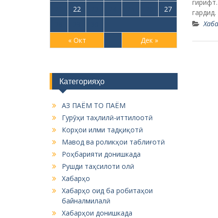
Корҳои илми тадқиқотӣ
Мавод ва роликҳои таблиғотӣ
Роҳбарияти донишкада
Рушди таҳсилоти олӣ
Хабарҳо
Хабарҳо оид ба робитаҳои
байналмилалӣ
Хабарҳои донишкада
Эълонхо
ДКМТ
Факул
Тамос
Эле
Форум
Мет
Харитаи сомона
Кор
Зеҳ