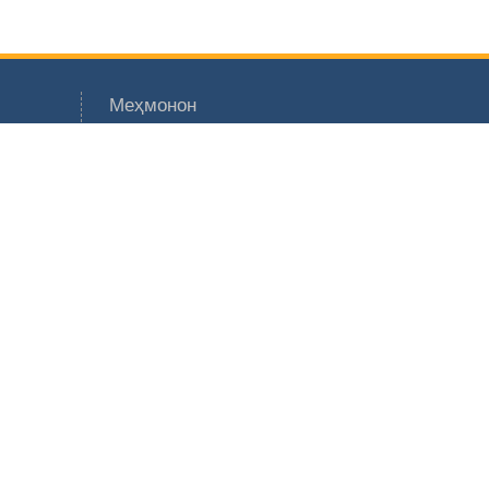
Меҳмонон
 ҶТ
оми Т.
саҳои
 касбӣ