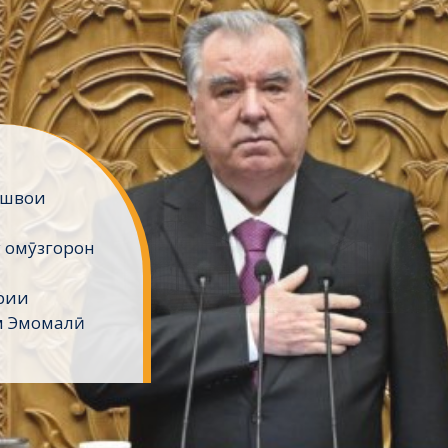
ешвои
 омӯзгорон
рии
м Эмомалӣ