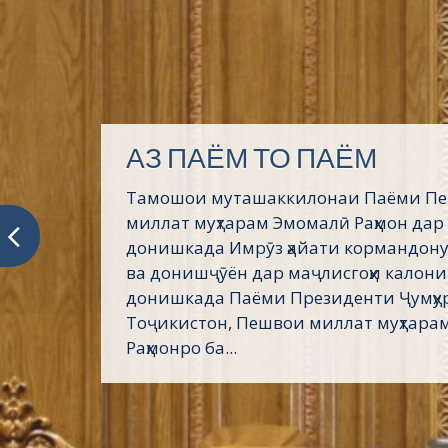
АЗ ПАЁМ ТО ПАЁМ
Тамошои муташаккилонаи Паёми П
миллат муҳтарам Эмомалӣ Раҳмон дар
донишкада Имрӯз ҳайати кормандону
ва донишҷӯён дар маҷлисгоҳи калони
донишкада Паёми Президенти Ҷумҳу
Тоҷикистон, Пешвои миллат муҳтара
Раҳмонро ба...