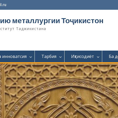
l.ru
ию металлургии Тоҷикистон
нститут Таджикистана
а инноватсия
Тарбия
Иқтисодиёт
Ба 