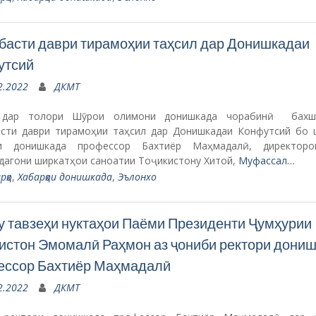
асти даври тирамоҳии таҳсил дар Донишкадаи
утсий
2.2022
ДКМТ
, дар толори Шӯрои олимони донишкада чорабинӣ бахш
сти даври тирамоҳии таҳсил дар Донишкадаи Конфутсий бо 
ри донишкада профессор Бахтиёр Маҳмадалӣ, директоро
дагони ширкатҳои саноатии Тоҷикистону Хитой,
Муфассал…
рҳо
,
Хабарҳои донишкада
,
Эълонхо
 тавзеҳи нуктаҳои Паёми Президенти Ҷумҳурии
истон Эмомалӣ Раҳмон аз ҷониби ректори дони
ессор Бахтиёр Маҳмадалӣ
2.2022
ДКМТ