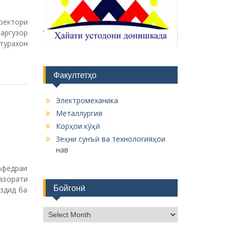
ректори
аргузор
турахон
Факултетҳо
Электромеханика
Металлургия
Корҳои кӯҳӣ
Зеҳни сунъӣ ва технологияҳои
нав
афедраи
азорати
Бойгонӣ
здид ба
Б
о