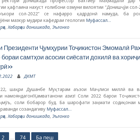
 ректори донишкада профессор Бахтиёр Маҳмадалӣ дар 
ии ҳафтаина нахуст ғолибони озмуни вилоятии “Донишҷӯи сол-
оъкори сол-2022” се нафарро қадрдонӣ намуда, ба ро
ӯёни мазкур мудири кафедраи геология
Муфассал…
рҳо
,
Хабарҳои донишкада
,
Эълонхо
 Президенти Ҷумҳурии Тоҷикистон Эмомалӣ Ра
бораи самтҳои асосии сиёсати дохилӣ ва хориҷ
урӣ»
2.2022
ДКМТ
2022, шаҳри Душанбе Муҳтарам аъзои Маҷлиси миллӣ ва в
и намояндагон!Ҳамватанони азиз! Соли 2022 барои Тоҷикист
ҷмӯъ, соли бобарор буд. Ба шарофати заҳмати содиқонаи 
 раванди созандагиву
Муфассал…
рҳо
,
Хабарҳои донишкада
,
Эълонхо
2
74
Ба пеш
…