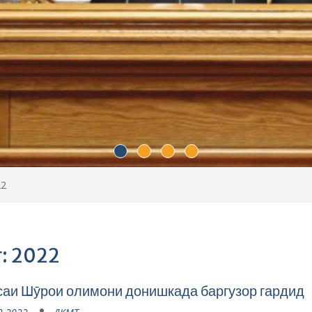
22
r: 2022
аи Шӯрои олимони донишкада баргузор гардид