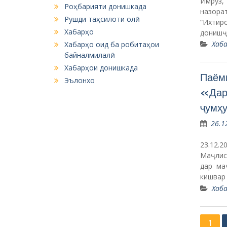
Имрӯз,
Роҳбарияти донишкада
назорат
Рушди таҳсилоти олӣ
“Ихтир
Хабарҳо
донишҷ
Хаба
Хабарҳо оид ба робитаҳои
байналмилалӣ
Хабарҳои донишкада
Паёми
Эълонхо
«Дар 
ҷумҳ
26.1
23.12.
Маҷлис
дар ма
кишвар
Хаба
P
1