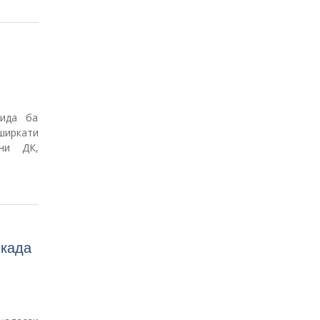
ида ба
ширкати
ни ДК,
шкада