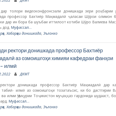
2.2022
ДКМТ
 дар толори видеоконфронсзали донишкада зери роҳбарии 
ада профессор Бахтиёр Маҳмадалӣ ҷаласаи Шӯрои олимон б
, ки дар ин бора ба шуъбаи иттилоот котиби Шӯро Валиева Мас
ъ дод.
Муфассал…
рҳо
,
Хабарҳои донишкада
,
Эълонхо
ди ректори донишкада профессор Бахтиёр
далӣ аз озмоишгоҳи химияи кафедраи фанҳои
- илмӣ
2.2022
ДКМТ
ректори донишкада профессор Бахтиёр Маҳмадалӣ дар к
 табиӣ- илмӣ аз озмоишгоҳи тозатаъсис, ки бо дастгирии В
 ва илми Ҷумҳурии Тоҷикистон муҷаҳҳаз гардонида шудааст, бо
вард.
Муфассал…
рҳо
,
Хабарҳои донишкада
,
Эълонхо