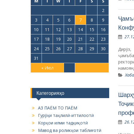
M
T
W
T
F
S
S
1
2
Ҷамъб
3
4
5
6
7
8
9
Конф
10
11
12
13
14
15
16
27.1
17
18
19
20
21
22
23
24
25
26
27
28
29
30
Дирӯз
ҷамъба
31
ректо
« Июл
намоян
Хаба
Категорияҳо
Шарҳу
Тоҷик
АЗ ПАЁМ ТО ПАЁМ
проф
Гурӯҳи таҳлилӣ-иттилоотӣ
26.1
Корҳои илми тадқиқотӣ
Мавод ва роликҳои таблиғотӣ