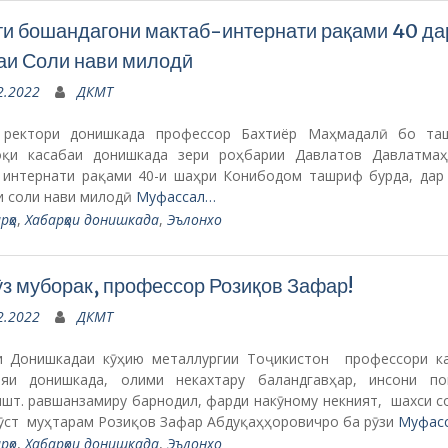
и бошандагони мактаб-интернати рақами 40 да
и Соли нави милодӣ
2.2022
ДКМТ
 ректори донишкада профессор Бахтиёр Маҳмадалӣ бо та
қи касабаи донишкада зери роҳбарии Давлатов Давлатма
 интернати рақами 40-и шаҳри Конибодом ташриф бурда, дар
и соли нави милодӣ
Муфассал…
рҳо
,
Хабарҳои донишкада
,
Эълонхо
з муборак, профессор Розиқов Зафар!
2.2022
ДКМТ
и Донишкадаи кӯҳию металлургии Тоҷикистон профессори к
ияи донишкада, олими некахтару баландгавҳар, инсони по
ишт. равшанзамиру барнодил, фарди накӯному некният, шахси с
ӯст муҳтарам Розиқов Зафар Абдуқаҳҳоровичро ба рӯзи
Муфас
рҳо
,
Хабарҳои донишкада
,
Эълонхо