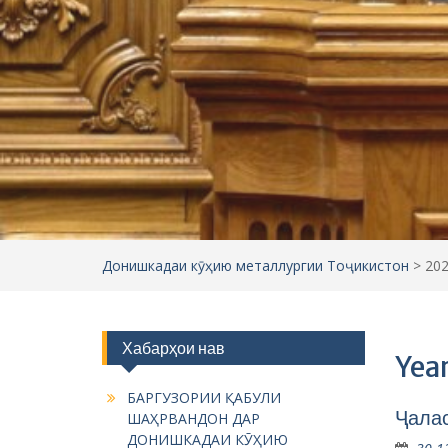
Донишкадаи кӯҳию металлургии Тоҷикистон
>
20
Хабарҳои нав
Yea
БАРГУЗОРИИ ҚАБУЛИ
Ҷалас
ШАҲРВАНДОН ДАР
ДОНИШКАДАИ КӮҲИЮ