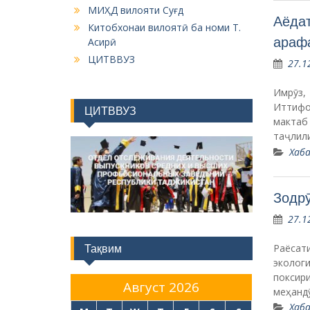
МИҲД вилояти Суғд
Аёдат
Китобхонаи вилоятӣ ба номи Т.
арафа
Асирӣ
ЦИТВВУЗ
27.1
Имрӯз,
Иттифо
ЦИТВВУЗ
мактаб
таҷлил
Хаба
Зодрӯ
27.1
Раёсат
Тақвим
эколог
поксир
Август 2026
меҳанд
Хаба