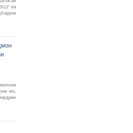
ҷаласаи
2022” ва
ҳбаррни
ҳмон
ии
акилони
они мо,
мардуми