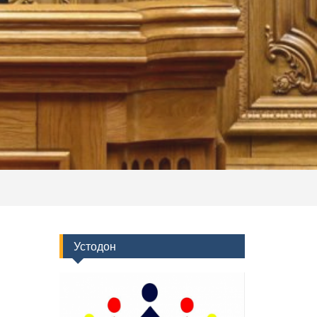
Устодон