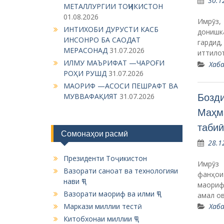
30.1
МЕТАЛЛУРГИИ ТОҶИКИСТОН
01.08.2026
Имрӯз,
ИНТИХОБИ ДУРУСТИ КАСБ
донишк
ИНСОНРО БА САОДАТ
гардид
МЕРАСОНАД
31.07.2026
иттило
ИЛМУ МАЪРИФАТ —ЧАРОҒИ
Хаба
РОҲИ РУШД
31.07.2026
МАОРИФ —АСОСИ ПЕШРАФТ ВА
Бозди
МУВВАФАҚИЯТ
31.07.2026
Маҳма
табиӣ
Сомонаҳои расмӣ
28.1
Президенти Тоҷикистон
Имрӯз 
Вазорати саноат ва технологияи
фанҳои
нави ҶТ
маориф
Вазорати маориф ва илми ҶТ
амал о
Маркази миллии тестӣ
Хаба
Китобхонаи миллии ҶТ