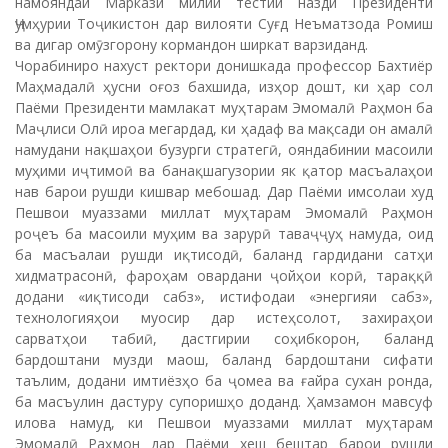
намояндаи Маркази милии тестии назди Президенти
Ҷумҳурии Тоҷикистон дар вилояти Суғд Неъматзода Ромиш
ва дигар омӯзгорону кормандон ширкат варзиданд.
Чорабиниро нахуст ректори донишкада профессор Бахтиёр
Маҳмадалӣ ҳусни оғоз бахшида, изҳор дошт, ки ҳар сол
Паёми Президенти мамлакат муҳтарам Эмомалӣ Раҳмон ба
Маҷлиси Олӣ ироа мегардад, ки ҳадаф ва мақсади он амалӣ
намудани нақшаҳои бузурги стратегӣ, ояндабинии масоили
муҳими иҷтимоӣ ва банақшагузории як қатор масъалаҳои
нав барои рушди кишвар мебошад. Дар Паёми имсолаи худ
Пешвои муаззами миллат муҳтарам Эмомалӣ Раҳмон
роҷеъ ба масоили муҳим ва зарурӣ таваҷҷуҳ намуда, оид
ба масъалаи рушди иқтисодӣ, баланд гардидани сатҳи
хидматрасонӣ, фароҳам овардани ҷойҳои корӣ, тараққӣ
додани «иқтисоди сабз», истифодаи «энергияи сабз»,
технологияҳои муосир дар истеҳсолот, захираҳои
сарватҳои табиӣ, дастгирии соҳибкорон, баланд
бардоштани музди маош, баланд бардоштани сифати
таълим, додани имтиёзҳо ба ҷомеа ва ғайра сухан ронда,
ба масъулин дастуру супоришҳо доданд. Ҳамзамон мавсуф
илова намуд, ки Пешвои муаззами миллат муҳтарам
Эмомалӣ Раҳмон дар Паёми хеш бештар барои рушди