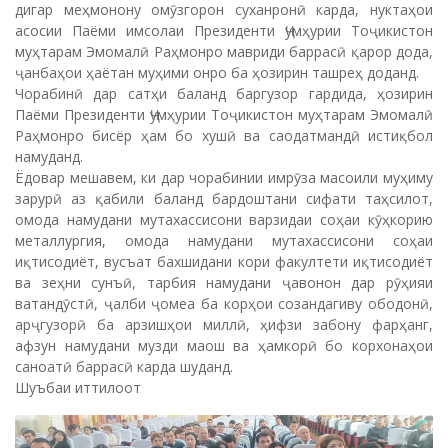
дигар меҳмонону омӯзгорон суханронӣ карда, нуктаҳои
асосии Паёми имсолаи Президенти Ҷумҳурии Тоҷикистон
муҳтарам Эмомалӣ Раҳмонро мавриди баррасӣ қарор дода,
ҷанбаҳои ҳаётан муҳими онро ба ҳозирин ташреҳ доданд.
Чорабинӣ дар сатҳи баланд баргузор гардида, ҳозирин
Паёми Президенти Ҷумҳурии Тоҷикистон муҳтарам Эмомалӣ
Раҳмонро бисёр ҳам бо хушӣ ва саодатмандӣ истиқбол
намуданд.
Ёдовар мешавем, ки дар чорабинии имрӯза масоили муҳиму
зарурӣ аз қабили баланд бардоштани сифати таҳсилот,
омода намудани мутахассисони варзидаи соҳаи кӯҳкорию
металлургия, омода намудани мутахассисони соҳаи
иқтисодиёт, вусъат бахшидани кори факултети иқтисодиёт
ва зеҳни сунъӣ, тарбия намудани ҷавонон дар рӯҳияи
ватандӯстӣ, ҷалби ҷомеа ба корҳои созандагиву ободонӣ,
арҷгузорӣ ба арзишҳои миллӣ, ҳифзи забону фарҳанг,
афзун намудани музди маош ва ҳамкорӣ бо корхонаҳои
саноатӣ баррасӣ карда шуданд.
Шуъбаи иттилоот