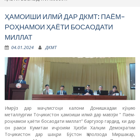
ҲАМОИШИ ИЛМӢ ДАР ДКМТ: ПАЁМ-
РОҲНАМОИ ҲАЁТИ БОСАОДАТИ
МИЛЛАТ
04.01.2024
ДКМТ
Имрӯз дар маҷлисгоҳи калони Донишкадаи кӯҳию
металлургии Тоҷикистон ҳамоиши илмӣ дар мавзӯи ” Паём-
роҳнамои ҳаёти босаодати миллат” баргузор гардид, ки дар
он раиси Кумитаи иҷроияи Ҳизби Халқии Демократии
Тоҷикистон дар шаҳри Бӯстон Ҷалолзода Миршакар,