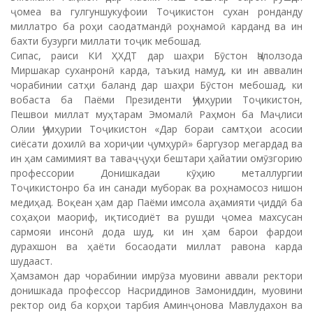
ҷомеа ва гулгуншукуфоии Тоҷикистон сухан ронданду
миллатро ба роҳи саодатмандӣ роҳнамоӣ карданд ва ин
бахти бузурги миллати тоҷик мебошад.
Сипас, раиси КИ ҲХДТ дар шаҳри Бӯстон Ҷалолзода
Миршакар суханронӣ карда, таъкид намуд, ки ин аввалин
чорабинии сатҳи баланд дар шаҳри Бӯстон мебошад, ки
вобаста ба Паёми Президенти Ҷумҳурии Тоҷикистон,
Пешвои миллат муҳтарам Эмомалӣ Раҳмон ба Маҷлиси
Олии Ҷумҳурии Тоҷикистон «Дар бораи самтҳои асосии
сиёсати дохилӣ ва хориҷии ҷумҳурӣ» баргузор мегардад ва
ин ҳам самимият ва таваҷҷуҳи бештари ҳайатии омӯзгорию
профессории Донишкадаи кӯҳию металлургии
Тоҷикистонро ба ин санади муборак ва роҳнамосоз нишон
медиҳад. Воқеан ҳам дар Паёми имсола аҳамияти ҷиддӣ ба
соҳаҳои маориф, иқтисодиёт ва рушди ҷомеа махсусан
сармояи инсонӣ дода шуд, ки ин ҳам барои фардои
дурахшон ва ҳаёти босаодати миллат равона карда
шудааст.
Ҳамзамон дар чорабинии имрӯза муовини аввали ректори
донишкада профессор Насриддинов Замониддин, муовини
ректор оид ба корҳои тарбия Аминҷонова Мавлудахон ва