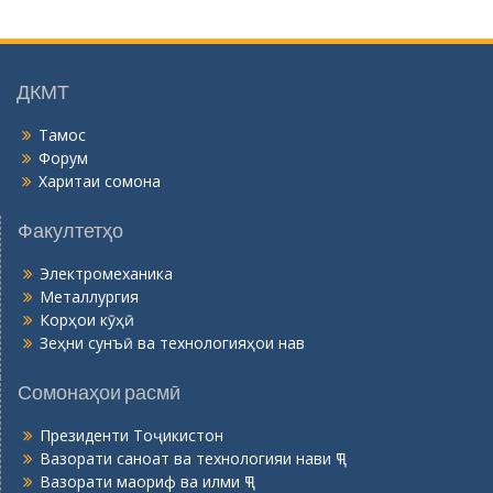
г
о
н
ӣ
ДКМТ
Тамос
Форум
Харитаи сомона
Факултетҳо
Электромеханика
Металлургия
Корҳои кӯҳӣ
Зеҳни сунъӣ ва технологияҳои нав
Сомонаҳои расмӣ
Президенти Тоҷикистон
Вазорати саноат ва технологияи нави ҶТ
Вазорати маориф ва илми ҶТ