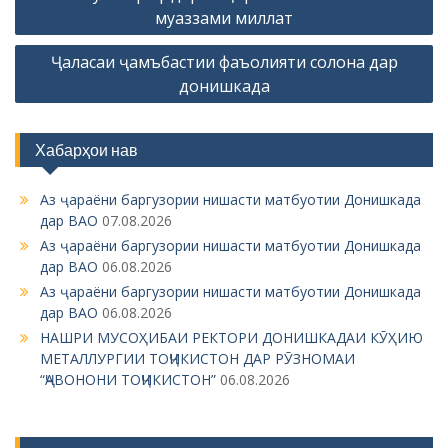
o
муаззами миллат
s
Ҷаласаи ҷамъбастии фаъолияти солона дар
t
донишкада
n
a
Хабарҳои нав
v
i
Аз ҷараёни баргузории нишасти матбуотии Донишкада
g
дар ВАО
07.08.2026
Аз ҷараёни баргузории нишасти матбуотии Донишкада
a
дар ВАО
06.08.2026
t
Аз ҷараёни баргузории нишасти матбуотии Донишкада
i
дар ВАО
06.08.2026
НАШРИ МУСОҲИБАИ РЕКТОРИ ДОНИШКАДАИ КӮҲИЮ
o
МЕТАЛЛУРГИИ ТОҶИКИСТОН ДАР РӮЗНОМАИ
n
“ҶАВОНОНИ ТОҶИКИСТОН”
06.08.2026