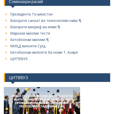
Сомонаҳои расмӣ
Президенти Тоҷикистон
Вазорати саноат ва технологияи нави ҶТ
Вазорати маориф ва илми ҶТ
Маркази миллии тестӣ
Китобхонаи миллии ҶТ
МИҲД вилояти Суғд
Китобхонаи вилоятӣ ба номи Т. Асирӣ
ЦИТВВУЗ
ЦИТВВУЗ