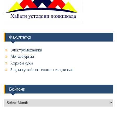
Факултетҳо
Электромеханика
Металлургия
Корҳои кӯҳӣ
Зеҳни сунъӣ ва технологияҳои нав
Бойгонӣ
Б
о
й