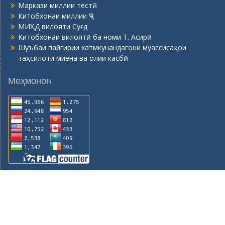
Маркази миллии тестӣ
Китобхонаи миллии ҶТ
МИҲД вилояти Суғд
Китобхонаи вилоятӣ ба номи Т. Асирӣ
Шуъбаи пайгирии хатмкунандагони муассисаҳои
таҳсилоти миёна ва олии касбӣ
Меҳмонон
© 2015-2026, Горно - металлургический институт
Таджикистана. Авторские права защищены.