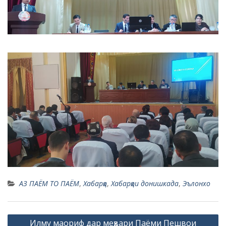
АЗ ПАЁМ ТО ПАЁМ
,
Хабарҳо
,
Хабарҳои донишкада
,
Эълонхо
P
Илму маориф дар меҳвари Паёми Пешвои