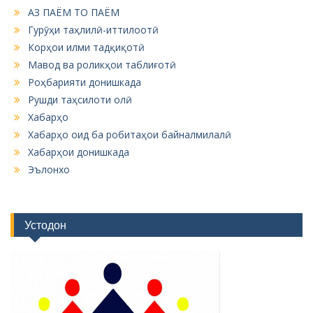
АЗ ПАЁМ ТО ПАЁМ
Гурӯҳи таҳлилӣ-иттилоотӣ
Корҳои илми тадқиқотӣ
Мавод ва роликҳои таблиғотӣ
Роҳбарияти донишкада
Рушди таҳсилоти олӣ
Хабарҳо
Хабарҳо оид ба робитаҳои байналмилалӣ
Хабарҳои донишкада
Эълонхо
Устодон