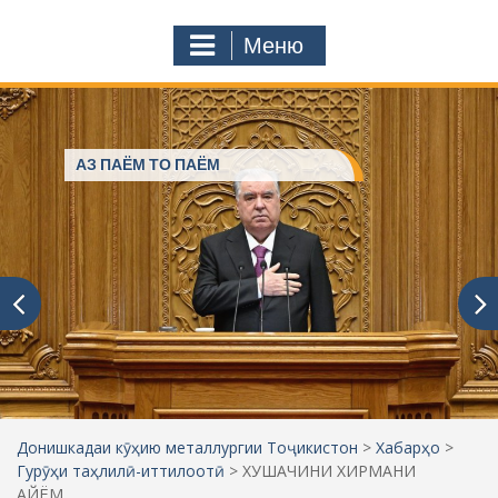
с
o
т
m
Меню
у
ҷ
ӯ
и
:
АЗ ПАЁМ ТО ПАЁМ
Донишкадаи кӯҳию металлургии Тоҷикистон
>
Хабарҳо
>
Гурӯҳи таҳлилӣ-иттилоотӣ
>
ХУШАЧИНИ ХИРМАНИ
АЙЁМ…..