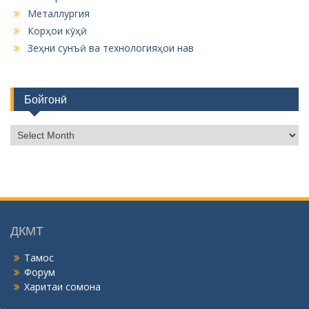
Металлургия
Корҳои кӯҳӣ
Зеҳни сунъӣ ва технологияҳои нав
Бойгонӣ
Б
о
й
г
о
н
ӣ
ДКМТ
Тамос
Форум
Харитаи сомона