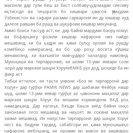
масоили дар тӯли беш аз бист солбавуҷудомадаи сиёсиву
иқтисодӣ ва тиҷоратӣ бо кишвари ҳамсоя- Ҷумҳурии
Ӯзбекистон ва сафари расмии сарварони ин ду кишвар худ
далеле равшан ба рушд ва шукуфоии кишвар мекунанд.
Аммо боиси тассуф аст, ки дар байни мардуми баору номус
ва бофарҳангу фозили кишвар нафароне низ пайдо
мешаванд, ки ба қадри ин ҳама сулҳу оромӣ ва рушду
комёбиҳо намерасанд ва бо ҳар роҳу восита кўшиш
менамоянд, ки вазъияти мавҷударо халалдор намоянд.
Муноқиша ва тирпарроние, ки шоми 13-уми январи соли
ҷорӣ дар маркази шаҳри ХоруғиВМКБ рух дод, шоҳиде ба ин
фикр аст.
Тибқи иттилое, ки таҳти унвони «Боз як тирпарронӣ дар
Хоруғ» дар гурўҳи PAMIR NEWS дар шабакаи Фейбук нашр
шуд, шоми 13-уми январ гурўҳе аз ҷавонони маҳаллӣ дар
маркази шаҳри Хоруғ ба мошини кормандони ВКД роҳ
намедиҳанд. Дар натиҷа, баъди баҳси зиёд байни онҳо
занонзанӣ оғоз мешавад ва ниҳоят як сокини маҳаллӣ
захмӣ мешавад. Ин нахустин тирпарронӣ дар шаҳри Хоруғ
нест ва, бидуни тардид, сабабгори ин ҳама муноқишаҳо
нафароне мебошанд, ки оромии ин макон ва кишварро