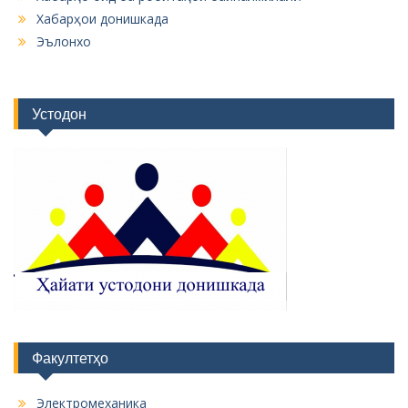
Хабарҳои донишкада
Эълонхо
Устодон
Факултетҳо
Электромеханика