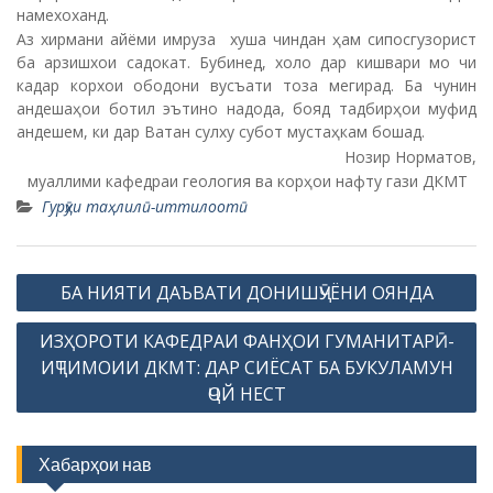
намехоханд.
Аз хирмани айёми имруза хуша чиндан ҳам сипосгузорист
ба арзишхои садокат. Бубинед, холо дар кишвари мо чи
кадар корхои ободони вусъати тоза мегирад. Ба чунин
андешаҳои ботил эътино надода, бояд тадбирҳои муфид
андешем, ки дар Ватан сулху субот мустаҳкам бошад.
Нозир Норматов,
муаллими кафедраи геология ва корҳои нафту гази ДКМТ
Гурӯҳи таҳлилӣ-иттилоотӣ
P
БА НИЯТИ ДАЪВАТИ ДОНИШҶӮЁНИ ОЯНДА
o
ИЗҲОРОТИ КАФЕДРАИ ФАНҲОИ ГУМАНИТАРӢ-
s
ИҶТИМОИИ ДКМТ: ДАР СИЁСАТ БА БУКУЛАМУН
t
ҶОЙ НЕСТ
n
a
Хабарҳои нав
v