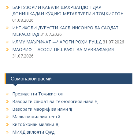
i
БАРГУЗОРИИ ҚАБУЛИ ШАҲРВАНДОН ДАР
g
ДОНИШКАДАИ КӮҲИЮ МЕТАЛЛУРГИИ ТОҶИКИСТОН
01.08.2026
a
ИНТИХОБИ ДУРУСТИ КАСБ ИНСОНРО БА САОДАТ
t
МЕРАСОНАД
31.07.2026
i
ИЛМУ МАЪРИФАТ —ЧАРОҒИ РОҲИ РУШД
31.07.2026
МАОРИФ —АСОСИ ПЕШРАФТ ВА МУВВАФАҚИЯТ
o
31.07.2026
n
Сомонаҳои расмӣ
Президенти Тоҷикистон
Вазорати саноат ва технологияи нави ҶТ
Вазорати маориф ва илми ҶТ
Маркази миллии тестӣ
Китобхонаи миллии ҶТ
МИҲД вилояти Суғд