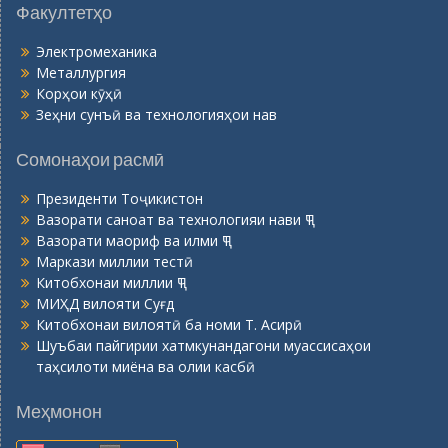
Факултетҳо
Электромеханика
Металлургия
Корҳои кӯҳӣ
Зеҳни сунъӣ ва технологияҳои нав
Сомонаҳои расмӣ
Президенти Тоҷикистон
Вазорати саноат ва технологияи нави ҶТ
Вазорати маориф ва илми ҶТ
Маркази миллии тестӣ
Китобхонаи миллии ҶТ
МИҲД вилояти Суғд
Китобхонаи вилоятӣ ба номи Т. Асирӣ
Шуъбаи пайгирии хатмкунандагони муассисаҳои
таҳсилоти миёна ва олии касбӣ
Меҳмонон