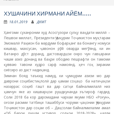
ХУШАЧИНИ ХИРМАНИ АЙЁМ…..
18.01.2019
ДКМТ
Ҳангоми суханронии худ Асосгузори сулҳу ваҳдати миллӣ –
Пешвои миллат, Президенти Ҷумҳурии Тоҷикистон муҳтарам
Эмомалӣ Раҳмон ба мардуми бофарҳанг ва бонангу номуси
кишвар, махсусан, ҷавонон рўй оварда мегўянд, ки ин
Ватанро дўст доранд, дастовардҳои онро чун гавҳараки
чашм азиз донанд ва баҳри ободию пешрафти он тамоми
қувваю тавони худро сарф намоянд, ҳеч гоҳ зиракии
сиёсиро аз даст надиҳанд.
Зимнан бояд таъкид намуд, ки ҷумҳурии азизи мо дар
даврони соҳибистиқлолӣ дар ҳамаи соҳаҳо ба натиҷаҳои
назаррас соҳиб гашт ва дар сатҳи байналмилалӣ низ
ҳамчун яке аз кишварҳои рушдкунанда эътироф гардид.
Соли 2018 ба кор даромадани чархаи якуми НБО «Роғун»,
оғози расмии татбиқи ташаббуси чоруми ҷаҳонии Ҷумҳурии
Тоҷикистон дар соҳаи об – Даҳсолаи байналмилалии амал
«Об барои рушди устувор, солҳои 2018-2028», ҳалли