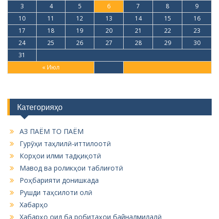
3
4
5
6
7
8
9
10
11
12
13
14
15
16
17
18
19
20
21
22
23
24
25
26
27
28
29
30
31
« Июл
Категорияҳо
АЗ ПАЁМ ТО ПАЁМ
Гурӯҳи таҳлилӣ-иттилоотӣ
Корҳои илми тадқиқотӣ
Мавод ва роликҳои таблиғотӣ
Роҳбарияти донишкада
Рушди таҳсилоти олӣ
Хабарҳо
Хабарҳо оид ба робитаҳои байналмилалӣ