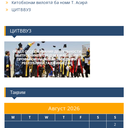
Китобхонаи вилоятӣ ба номи Т. Асирӣ
ЦИТВВУЗ
ЦИТВВУЗ
Тақвим
Август 2026
M
T
W
T
F
S
S
1
2