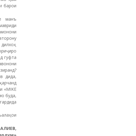
и барои
е манъ
мавриди
амонони
аторону
 дилхоҳ
ориҷиро
д гуфта
авонони
зиранд?
в дида,
ҳарчанд
ии «MIKE
мо буда,
гардида
ъалаҳои
РАЛИЕВ,
ардум»