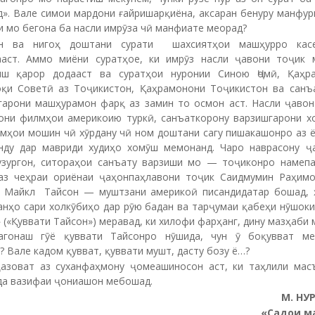
д». Вале симои мардони ғайришарқиёна, аксаран бенуру манфур
 мо бегона ба насли имрӯза чӣ манфиате меорад?
ан ва нигоҳ доштани сурати шахсиятҳои машҳурро кас
ааст. Аммо миёни суратҳое, ки имрӯз насли ҷавони тоҷик 
иш қарор додааст ва суратҳои нуронии Синою Ҷомӣ, Қаҳр
қи Советӣ аз Тоҷикистон, Қаҳрамонони Тоҷикистон ва санъ
гарони машҳурамон фарқ аз замин то осмон аст. Насли ҷавон
они филмҳои америкоию туркӣ, санъаткорону варзишгарони х
амҳои мошин чӣ хӯрдану чӣ ном доштани сагу пишакашонро аз ё
нду дар мавриди худиҳо хомӯш мемонанд. Чаро наврасону ҷ
узургон, ситораҳои санъату варзиши мо — тоҷиконро намепа
аз чеҳраи ориёнаи ҷаҳонпаҳлавони тоҷик Саидмумин Раҳимо
 Майкл Тайсон — муштзани америкоӣ писандидатар бошад, 
анҳо сари холкӯбиҳо дар рӯю бадан ва тарҷумаи қабеҳи нӯшок
(«Қуввати Тайсон») меравад, ки хилофи фарҳанг, дину мазҳаби 
агонаш гӯё қуввати Тайсонро нӯшида, чун ӯ боқувват ме
 Вале кадом қувват, қуввати мушт, дасту бозу ё…?
қазоват аз суханфаҳмону ҷомеашиносон аст, ки таҳлили мас
да вазифаи ҷониашон мебошад.
М. НУ
«Садои м