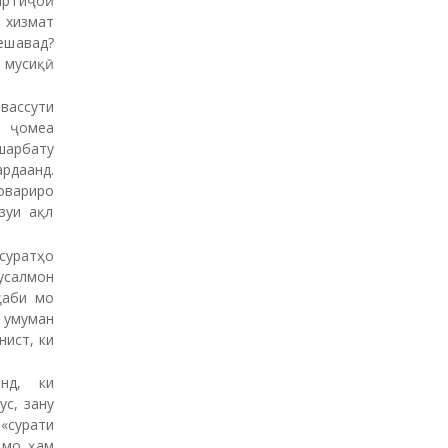
иртиҷоӣ
 хизмат
ешавад?
 мусиқӣ
вассути
и ҷомеа
шарбату
ардаанд.
овариро
зуи ақл
 суратҳо
мусалмон
ҳаби мо
 умуман
нист, ки
нд, ки
ус, зану
 «сурати
 мо ҳам