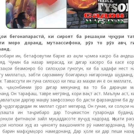
аҳои бегонапарастӣ, ки сироят ба решаҳои чуқури та
ти моро доранд, мутаассифона, рӯз то рӯз авҷ г
анд.
робари ин, бетафовутии бархе аз аҳли ҷомеа касро ба андеш
яд. Чунин ба назар мерасад, ки дигар касеро ба касе кор
заҳои беамонро бо силоҳҳои гуногун, ки ба ҳадафи нест н
гу миллатҳо, забти сарзамину боигариҳо нигаронида шудаанд,
. Тавассути ин гуна силоҳҳо ки пеш аз маҳви ин ё он миллате,
а, ҷаҳонбинии ӯро дигар мекунанд ва то ба дараҷаи м
анд. Он тарафаш, тавре мегӯянд, кори вақт аст. Маълум аст, к
давлатҳои даргир маҳву заифсозиҳо бо дасти фарзандони ба ду
 ҷудогардидаи як миллат сурат мегирад. Он гунае, ки солҳои 
узашта ин таҷрибаро дар Тоҷикис­тон гузаронда буданд
донҳои фитнаҳои зайл муқаддасоте вуҷуд надорад. Ҷиҳати рас
ҳои нопоки худ аз ҷинояту ваҳшонияте рӯ намегардонанд. Му
 барин мафҳумҳоро намедонанд. Дар ҳоле ки дар пеши наза