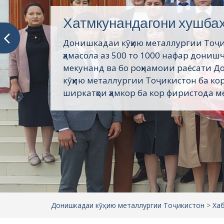
Хатмкунандагони хушба
Донишкадаи кӯҳию металлургии Тоҷ
ҳамасола аз 500 то 1000 нафар дониш
мекунанд ва бо роҳнамоии раёсати 
кӯҳию металлургии Тоҷикистон ба кор
ширкатҳои ҳамкор ба кор фиристода ме
Донишкадаи кӯҳию металлургии Тоҷикистон
>
Ха