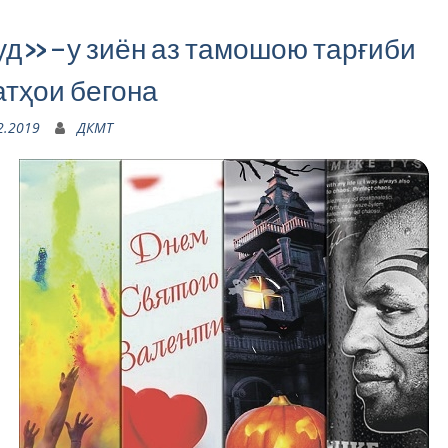
д»-у зиён аз тамошою тарғиби
атҳои бегона
2.2019
ДКМТ