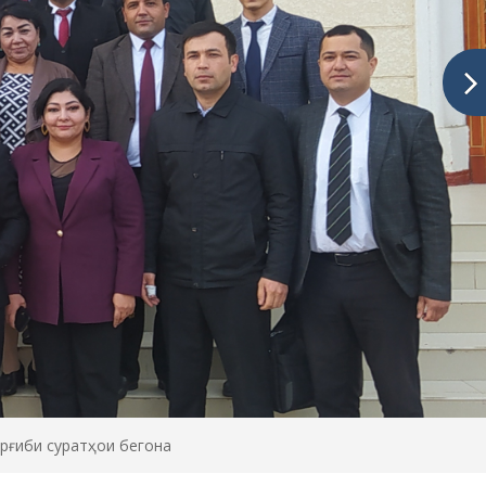
арғиби суратҳои бегона