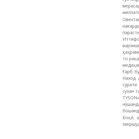
мераса
миллати
Овехт
накард
параст
Иттифо
варзиш
қаҳрам
то рақ
медиҳа
Ғарб б
Наход 
сурати
сухан т
TYSON» 
нӯшанд
бошанд?
Боқӣ, 
зикршу