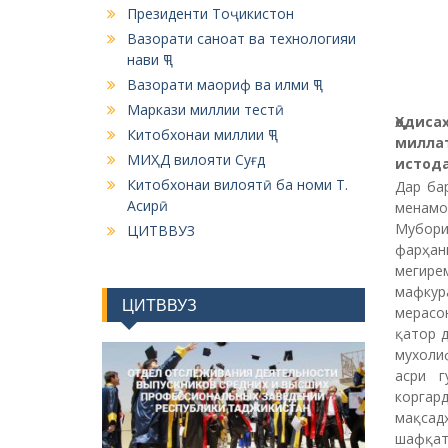
Президенти Тоҷикистон
Вазорати саноат ва технологияи
нави ҶТ
Вазорати маориф ва илми ҶТ
Маркази миллии тестӣ
Ҳодис
Китобхонаи миллии ҶТ
милла
МИҲД вилояти Суғд
истода
Китобхонаи вилоятӣ ба номи Т.
Дар ба
Асирӣ
менамо
Мубори
ЦИТВВУЗ
фарҳан
мегирем
мафкур
ЦИТВВУЗ
мерасон
қатор 
мухолиф
асри г
коргар
мақсад
шафқат