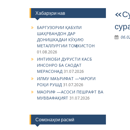
«Су
Хабарҳои нав
сур
БАРГУЗОРИИ ҚАБУЛИ
ШАҲРВАНДОН ДАР
06.0
ДОНИШКАДАИ КӮҲИЮ
МЕТАЛЛУРГИИ ТОҶИКИСТОН
01.08.2026
ИНТИХОБИ ДУРУСТИ КАСБ
ИНСОНРО БА САОДАТ
МЕРАСОНАД
31.07.2026
ИЛМУ МАЪРИФАТ —ЧАРОҒИ
РОҲИ РУШД
31.07.2026
МАОРИФ —АСОСИ ПЕШРАФТ ВА
МУВВАФАҚИЯТ
31.07.2026
Сомонаҳои расмӣ