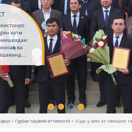
хт
икистонро
ҷӯён хатм
Донишкадаи
хонаҳо ва
шаванд....
барҳо
>
Гурӯҳи таҳлилӣ-иттилоотӣ
>
«Суд»-у зиён аз тамошою т