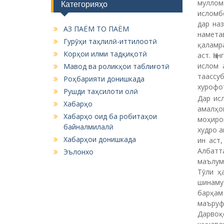
муллом
Категорияҳо
исломб
дар на
АЗ ПАЁМ ТО ПАЁМ
намета
Гурӯҳи таҳлилӣ-иттилоотӣ
қаламра
Корҳои илми тадқиқотӣ
аст. Ҷа
ислом 
Мавод ва роликҳои таблиғотӣ
таассу
Роҳбарияти донишкада
хурофо
Рушди таҳсилоти олӣ
Дар ис
Хабарҳо
амалҳо
Хабарҳо оид ба робитаҳои
моҳиро
байналмилалӣ
худро а
Хабарҳои донишкада
ин аст
Албатт
Эълонхо
маълум
Тӯли ҳ
шинаму
барҳам
маъруф
Дарвоқ