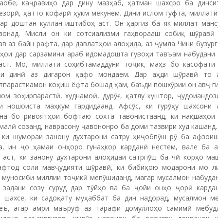
аобе, каҷравиҳо дар дину мазҳаб, ҳатман шахсро ба динси
езорӣ, ҳатто кофарӣ ҳукм мекунем. Дини ислом гуфта, миллати
зар доштан куллан иштибоҳ аст. Он ҳаргиз ба як миллат манс
вонад. Мисли он ки сотсиализми гаҳворааш собиқ шӯравӣ
в аз байн рафта, дар давлатҳои алоҳида, аз ҷумла Чини бузур
нгҳои дар сарзамини араб идомадошта гувоҳи тавъам набудани
аст. Мо, миллати соҳибтамаддуни тоҷик, маҳз бо касофати
би динӣ аз дигарон қафо мондаем. Дар аҳди шӯравӣ то 
тпарастиамон коҳиш ёфта бошад ҳам, баъди пошхӯрии он авҷ г
лом зоҳирпарастӣ, худнамоӣ, дурӯғ, қатлу куштор, ҷудоиандоз
и ношоиста маҳкум гардидаанд. Афсӯс, ки гурӯҳу шахсони 
на бо ривоятҳои бофтаю сохта тавонистаанд, ки нақшаҳои
малӣ созанд, наврасону ҷавононро ба доми тазвири худ кашанд
, ки шумораи занону духтарони сатру ҳиҷобпӯш рӯ ба афзоиш
а, ин ҷо ҳамаи онҳоро гунаҳкор карданӣ нестем, вале ба а
 аст, ки занону духтарони алоҳидаи сатрпӯш ба чӣ корҳо маш
афтод соли мавҷудияти шӯравӣ, ки бибиҳою модарони мо л
 муносиби миллии тоҷикӣ мепӯшиданд, магар мусалмон набудан
 задани созу суруд дар тӯйҳо ва ба ҷойи онҳо ҷорӣ карда
 шахсе, ки садоқату муҳаббат ба дин надорад, мусалмон ме
еъ, агар амри маъруф аз тарафи домуллоҳо самимӣ мебуд