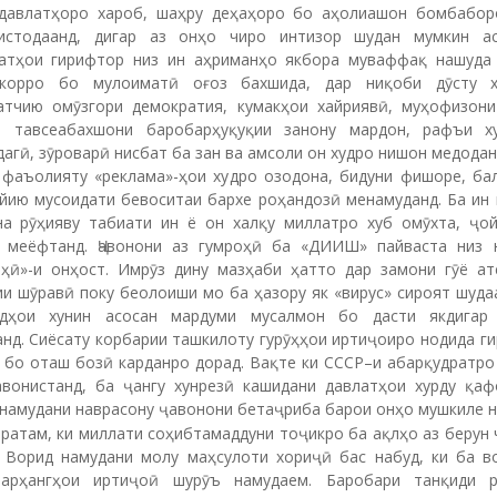
давлатҳоро хароб, шаҳру деҳаҳоро бо аҳолиашон бомбабор
истодаанд, дигар аз онҳо чиро интизор шудан мумкин а
атҳои гирифтор низ ин аҳриманҳо якбора муваффақ нашуда 
корро бо мулоиматӣ оғоз бахшида, дар ниқоби дӯсту х
атчию омӯзгори демократия, кумакҳои хайриявӣ, муҳофизони
 тавсеабахшони баробарҳуқуқии занону мардон, рафъи х
агӣ, зӯроварӣ нисбат ба зан ва амсоли он худро нишон медодан
 фаъолияту «реклама»-ҳои худро озодона, бидуни фишоре, бал
йию мусоидати бевоситаи бархе роҳандозӣ менамуданд. Ба ин 
на рӯҳияву табиати ин ё он халқу миллатро хуб омӯхта, ҷой
 меёфтанд. Ҷавонони аз гумроҳӣ ба «ДИИШ» пайваста низ 
оҳӣ»-и онҳост. Имрӯз дину мазҳаби ҳатто дар замони гӯё ат
и шӯравӣ поку беолоиши мо ба ҳазору як «вирус» сироят шуда
рдҳои хунин асосан мардуми мусалмон бо дасти якдигар
нд. Сиёсату корбарии ташкилоту гурӯҳҳои иртиҷоиро нодида г
 бо оташ бозӣ карданро дорад. Вақте ки СССР–и абарқудратро
авонистанд, ба ҷангу хунрезӣ кашидани давлатҳои хурду қаф
 намудани наврасону ҷавонони бетаҷриба барои онҳо мушкиле н
ратам, ки миллати соҳибтамаддуни тоҷикро ба ақлҳо аз берун
 Ворид намудани молу маҳсулоти хориҷӣ бас набуд, ки ба в
арҳангҳои иртиҷоӣ шурӯъ намудаем. Баробари танқиди 