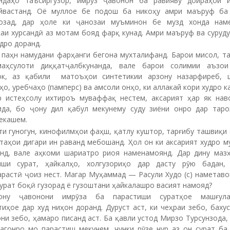
ндаҳо таъсиргузор, имрӯз ҷавонон ба равияву доираҳои 
йвастанд. Оё муллое бе подош ба никоҳу амри маъруф ба
озад, дар ҳоле ки ҷанозаи муъминон бе музд хонда нам
аи хурсандӣ аз мотам бояд фарқ кунад. Амри маъруф ва суруду
дро доранд.
 паҳн намудани фарҳанги бегона мухталифанд. Барои мисол, та
аҳсулоти диққатҷалбкунанда, вале барои солимии аъзо
ок, аз қабили матоъҳои синтетикии арзону назарфиреб, 
о, уребчаҳо (памперс) ва амсоли онҳо, ки аллакай кори худро к
р истеҳсолу ихтироъ муваффақ нестем, аксарият ҳар як нав
ида, бо ҷону дил қабул мекунему суду зиёни онро дар таро
екашем.
и гуногун, кинофилмҳои фаҳш, қатлу куштор, тарғибу ташвиқи
таҳои дигари ин раванд мебошанд. Ҳол он ки аксарият худро 
нд, вале аҳкоми шариатро риоя наменамоянд. Дар дину маз
иши сурат, ҳайкалҳо, холгузориҳо дар дасту рӯю бадан,
растӣ ҷоиз нест. Магар Муҳаммад — Расули Худо (с) наметаво
сурат боқӣ гузорад ё гузоштани ҳайкалашро васият намояд?
сону ҷавонони имрӯза ба парастиши суратҳое машғула
иҳое дар худ ниҳон доранд. Дуруст аст, ки чеҳраи зебо, бахус
ни зебо, ҳамаро писанд аст. Ба қавли устод Мирзо Турсунзода,
рагонро мо парастиш мекунем, чунки рӯзе нур аз он сурат ба