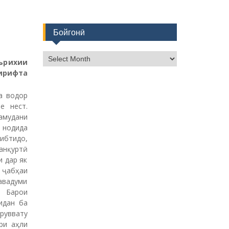
Бойгонӣ
Б
ърихии
о
ирифта
й
г
а водор
о
е нест.
н
амудани
ӣ
 нодида
 ибтидо,
анқуртӣ
и дар як
 ҷабҳаи
навадуми
. Барои
идан ба
руввату
ри аҳли