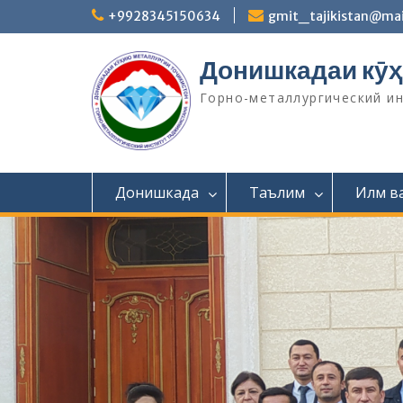
S
+9928345150634
gmit_tajikistan@mai
k
i
Донишкадаи кӯҳ
p
t
Горно-металлургический и
o
c
o
n
t
Донишкада
Таълим
Илм в
e
n
t