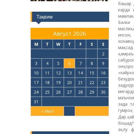
башар 
карда 
мамлак
Тақвим
Балки 
маслиҳ
Август 2026
инсон,
хонавод
M
T
W
T
F
S
S
мақсад
ҳамраъ
1
2
сабуро
3
4
5
6
7
8
9
онҳоро
«хайрх
10
11
12
13
14
15
16
бехудои
17
18
19
20
21
22
23
задухӯ
мегарда
24
25
26
27
28
29
30
маънои
31
зада т
гумроҳ
« Июл
Дар ҳай
бошад?
ақлу ф