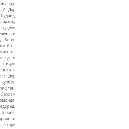
ону қир
ст? Дар
буданд.
айрхоҳ,
 ҳуқуқи
ушунати
д. Бо ин
ки бо ­
минвол,
и сусти
натиҷаи
еистӣ ё
аст. Дар
 қурбон
ирифтан,
 барҳам
омонда,
адорад.
 чӣ ниёз
оридоти
рафтори