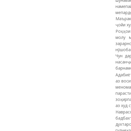
шунава
намепа
мепард
Маърак
ҷойи ху
Роҳҳои
молу м
зарарн
нӯшобаҳ
Чун да
насанҷ
барнам
Адабиёт
аз воси
менома
параст
зоҳирпа
аз худ 
Навра
бадбахт
духтаро
гулчеҳ