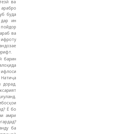
тезӣ ва
 арабро
уб буда
 дар ин
г пойдор
 араб ва
 ифроту
андозае
ирифт.
ӣ барин
алоҳида
 ифлоси
. Натиҷа
 дорад.
ксарият
ғуланд.
ибосҳои
д? Ё бо
ни амри
гардад?
анду ба