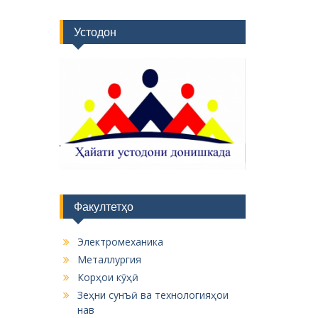
Устодон
Факултетҳо
Электромеханика
Металлургия
Корҳои кӯҳӣ
Зеҳни сунъӣ ва технологияҳои
нав