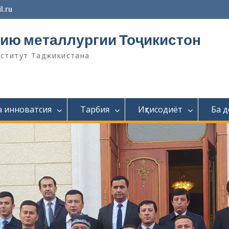
l.ru
ию металлургии Тоҷикистон
нститут Таджикистана
а инноватсия
Тарбия
Иқтисодиёт
Ба 