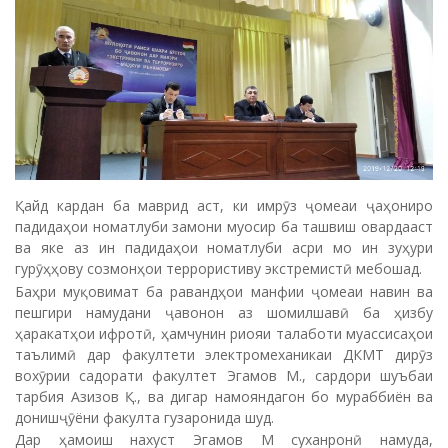
Қайд кардан ба маврид аст, ки имрӯз ҷомеаи ҷаҳониро
падидаҳои номатлуби замони муосир ба ташвиш овардааст
ва яке аз ин падидаҳои номатлуби асри мо ин зуҳури
гурӯҳҳову созмонҳои террористиву экстремистӣ мебошад.
Баҳри муқовимат ба равандҳои манфии ҷомеаи навин ва
пешгири намудани ҷавонон аз шомилшавӣ ба ҳизбу
ҳаракатҳои ифротӣ, ҳамчунин риояи талаботи муассисаҳои
таълимӣ дар факултети электромеханикаи ДКМТ дирӯз
вохӯрии садорати факултет Эгамов М., сардори шуъбаи
тарбия Азизов Қ., ва дигар намояндагон бо мураббиён ва
донишҷӯёни факулта гузаронида шуд.
Дар ҳамоиш нахуст Эгамов М суханронӣ намуда,