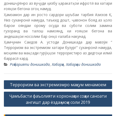
донишҷӯёнро аз вуҷуди ҳизбу ҳаракатҳои ифротӣ ва хатари
ғояҳои бегона огоҳ намуд.
Ҳамзамон дар ин росто сардори шуъбаи тарбия Азизов Қ.
Низ суханронӣ намуда, таъкид дошт, ҷавонон бояд аз ҳоло
барои ояндаи орому осуда ва суботи солим замина
гузоранд ва талош намоянд, ки ғояҳои бегона ва
андешаҳои носолим бар онҳо ғалаба накунад.
Ҳамчунин Саидов А. устоди Донишкада дар мавзӯи “
Терроризм ва экстремизм хатари бузург” суханронӣ намуда,
моҳиям ва мақсади гурӯҳҳои террористиро аз дидгоҳи илмӣ
баррасӣ кард.
Роҳбарияти донишкада
,
Хабарҳо
,
Хабарҳои донишкада
P
Терроризм ва экстремизмро маҳкум менамоем
o
Ҷамъбасти фаъолияти корхонаҳои соҳаи саноати
s
ангишт дар ёздаҳ моҳи соли 2019
t
n