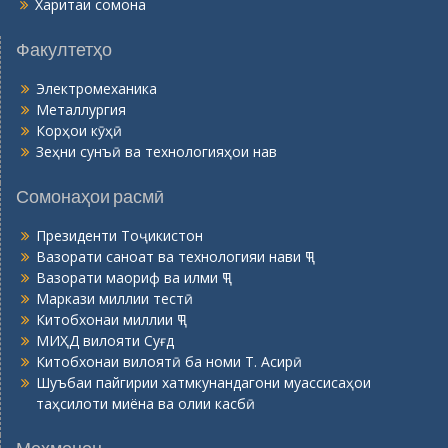
Харитаи сомона
Факултетҳо
Электромеханика
Металлургия
Корҳои кӯҳӣ
Зеҳни сунъӣ ва технологияҳои нав
Сомонаҳои расмӣ
Президенти Тоҷикистон
Вазорати саноат ва технологияи нави ҶТ
Вазорати маориф ва илми ҶТ
Маркази миллии тестӣ
Китобхонаи миллии ҶТ
МИҲД вилояти Суғд
Китобхонаи вилоятӣ ба номи Т. Асирӣ
Шуъбаи пайгирии хатмкунандагони муассисаҳои
таҳсилоти миёна ва олии касбӣ