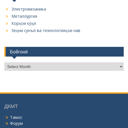
Электромеханика
Металлургия
Корҳои кӯҳӣ
Зеҳни сунъӣ ва технологияҳои нав
Бойгонӣ
Б
о
й
г
о
н
ӣ
ДКМТ
Тамос
Форум