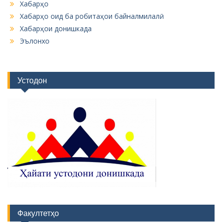
Хабарҳо
Хабарҳо оид ба робитаҳои байналмилалӣ
Хабарҳои донишкада
Эълонхо
Устодон
Факултетҳо