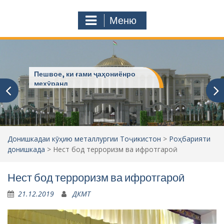
с
o
т
m
Меню
у
ҷ
ӯ
и
:
Пешвое, ки ғами ҷаҳониёнро
мехӯранд
Донишкадаи кӯҳию металлургии Тоҷикистон
>
Роҳбарияти
донишкада
>
Нест бод терроризм ва ифротгароӣ
Нест бод терроризм ва ифротгароӣ
21.12.2019
ДКМТ