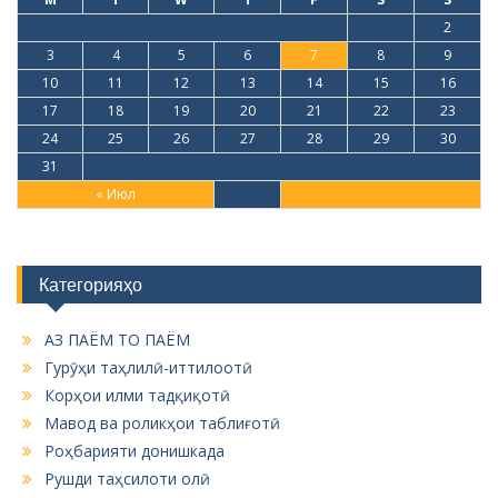
1
2
3
4
5
6
7
8
9
10
11
12
13
14
15
16
17
18
19
20
21
22
23
24
25
26
27
28
29
30
31
« Июл
Категорияҳо
АЗ ПАЁМ ТО ПАЁМ
Гурӯҳи таҳлилӣ-иттилоотӣ
Корҳои илми тадқиқотӣ
Мавод ва роликҳои таблиғотӣ
Роҳбарияти донишкада
Рушди таҳсилоти олӣ