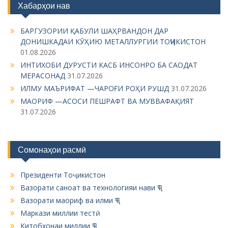
Хабарҳои нав
a
v
БАРГУЗОРИИ ҚАБУЛИ ШАҲРВАНДОН ДАР
i
ДОНИШКАДАИ КӮҲИЮ МЕТАЛЛУРГИИ ТОҶИКИСТОН
01.08.2026
g
ИНТИХОБИ ДУРУСТИ КАСБ ИНСОНРО БА САОДАТ
a
МЕРАСОНАД
31.07.2026
t
ИЛМУ МАЪРИФАТ —ЧАРОҒИ РОҲИ РУШД
31.07.2026
i
МАОРИФ —АСОСИ ПЕШРАФТ ВА МУВВАФАҚИЯТ
31.07.2026
o
n
Сомонаҳои расмӣ
Президенти Тоҷикистон
Вазорати саноат ва технологияи нави ҶТ
Вазорати маориф ва илми ҶТ
Маркази миллии тестӣ
Китобхонаи миллии ҶТ