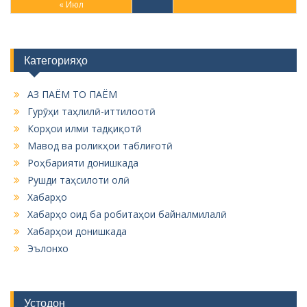
« Июл
Категорияҳо
АЗ ПАЁМ ТО ПАЁМ
Гурӯҳи таҳлилӣ-иттилоотӣ
Корҳои илми тадқиқотӣ
Мавод ва роликҳои таблиғотӣ
Роҳбарияти донишкада
Рушди таҳсилоти олӣ
Хабарҳо
Хабарҳо оид ба робитаҳои байналмилалӣ
Хабарҳои донишкада
Эълонхо
Устодон