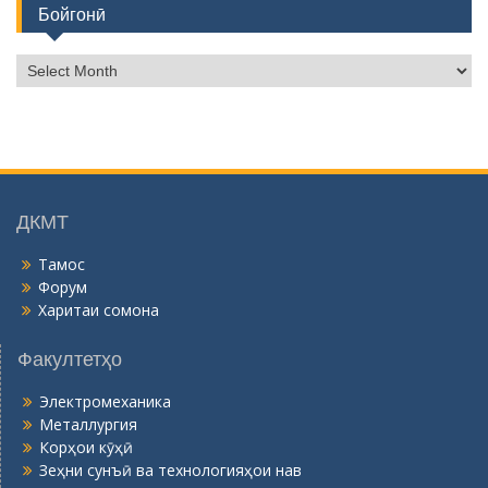
Бойгонӣ
Б
о
й
г
о
н
ӣ
ДКМТ
Тамос
Форум
Харитаи сомона
Факултетҳо
Электромеханика
Металлургия
Корҳои кӯҳӣ
Зеҳни сунъӣ ва технологияҳои нав