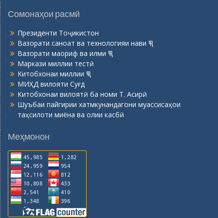
Сомонаҳои расмӣ
Президенти Тоҷикистон
Вазорати саноат ва технологияи нави ҶТ
Вазорати маориф ва илми ҶТ
Маркази миллии тестӣ
Китобхонаи миллии ҶТ
МИҲД вилояти Суғд
Китобхонаи вилоятӣ ба номи Т. Асирӣ
Шуъбаи пайгирии хатмкунандагони муассисаҳои
таҳсилоти миёна ва олии касбӣ
Меҳмонон