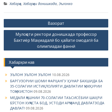
Хабарҳо
,
Хабарҳои донишкада
,
Эълонхо
P
Вазорат
o
Мулоқоти ректори донишкада профессор
s
Бахтиёр Маҳмадалӣ бо ҳайати омодагӣ ба
t
олимпиадаи фаннӣ
n
a
Хабарҳои нав
v
i
ЭЪЛОН! ЭЪЛОН! ЭЪЛОН!
10.08.2026
g
БАРГУЗОРИИ ШОМИ ФАРҲАНГУ ҲУНАР БАХШИДА БА
35-СОЛАГИИ ИСТИҚЛОЛИЯТИ ДАВЛАТИИ ҶУМҲУРИИ
a
ТОҶИКИСТОН
09.08.2026
t
МЕДАЛИ ҶАШНИИ 70-СОЛАГИИ ТАЪСИСЁБИИ ШАҲРИ
i
БӮСТОН ХУҶАСТА БОД, УСТОДИ АРҶМАНД ДАВЛАТЗОДА
ДАВЛАТ!
09.08.2026
o