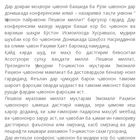
Дар доираи моҳвори ҷавонӣ бахшида ба Рӯзи ҷавонон дар
донишкада конференсияи илмӣ – назариявӣ таҳти унвони ”
Ҷавонон пайравони Пешвои миллат” баргузор гардид. Дар
конференсияи мазкур мудири бахши кор бо ҷавонон ва
варзиши шаҳри Бӯстон Исмоилзода Хусравшох, мудири
шуъбаи кор бо ҷавонони Донишкада Шаҳбоз Насриддинов
ва олими ҷавон Раҳими Ҳаёт баромад намуданд.
Қайд карда шуд, ки маҳз бо дастгирии бевоситаи
Асосгузори сулҳу ваҳдати миллӣ -Пешвои миллат,
Президенти Ҷумҳурии Тоҷикистон муҳтарам Эмомалӣ
Раҳмон ҷавонони мамлакат ба дастовардҳои беназир ноил
гардиданд. Феълан дар ҷумҳурӣ барои ҷавонон тамоми
шароит фароҳам оварда шудааст ва тамоми имконот барои
рушди фардии ҷавонон фароҳам аст.
Пешвои муаззами миллат муҳтарам Эмомалӣ Раҳмон
ҷавононро ҳамеша дастгирӣ намуда, зери ҳимояи хеш
қарор додаанд, ки ҳам ғамхории падарона маҳсуб меёбад
ва ҷавононро зарур аст, ки ҷавобан ба ҳамаи ин ғамхориву
дастгириҳо фаъолона илм омӯзанд, касб омӯзанд ва дар
пешрафти кишвари азизамон Тоҷикистон саҳм гузоранд.
Дар интиҳои конфронс ҷавонон ба мудири кор бо ҷавонон