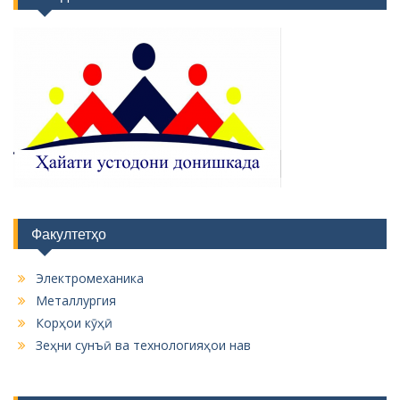
Факултетҳо
Электромеханика
Металлургия
Корҳои кӯҳӣ
Зеҳни сунъӣ ва технологияҳои нав