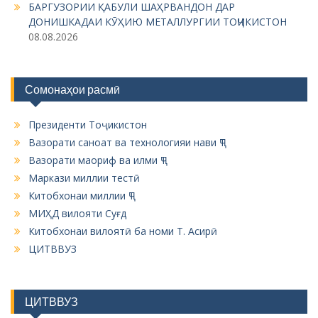
БАРГУЗОРИИ ҚАБУЛИ ШАҲРВАНДОН ДАР
n
ДОНИШКАДАИ КӮҲИЮ МЕТАЛЛУРГИИ ТОҶИКИСТОН
08.08.2026
Сомонаҳои расмӣ
Президенти Тоҷикистон
Вазорати саноат ва технологияи нави ҶТ
Вазорати маориф ва илми ҶТ
Маркази миллии тестӣ
Китобхонаи миллии ҶТ
МИҲД вилояти Суғд
Китобхонаи вилоятӣ ба номи Т. Асирӣ
ЦИТВВУЗ
ЦИТВВУЗ