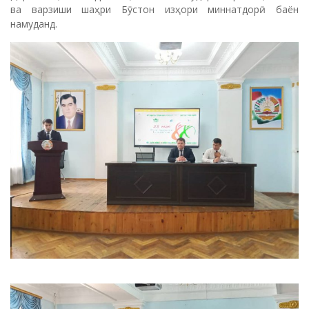
ва варзиши шаҳри Бӯстон изҳори миннатдорӣ баён
намуданд.