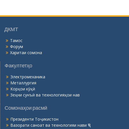
й
г
о
н
ӣ
ДКМТ
Тамос
Форум
Харитаи сомона
Факултетҳо
Электромеханика
Металлургия
Корҳои кӯҳӣ
Зеҳни сунъӣ ва технологияҳои нав
Сомонаҳои расмӣ
Президенти Тоҷикистон
Вазорати саноат ва технологияи нави ҶТ