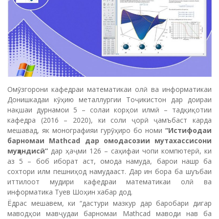
Омӯзгорони кафедраи математикаи олӣ ва информатикаи
Донишкадаи кӯҳию металлургии Тоҷикистон дар доираи
нақшаи дурнамои 5 – солаи корҳои илмӣ – тадқиқотии
кафедра (2016 – 2020), ки соли ҷорӣ ҷамъбаст карда
мешавад, як монографияи гурӯҳиро бо номи
“Истифодаи
барномаи Mathcad дар омодасозии мутахассисони
муҳандисӣ”
дар ҳаҷми 126 – саҳифаи чопи компютерӣ, ки
аз 5 – боб иборат аст, омода намуда, барои нашр ба
сохтори илм пешниҳод намудааст. Дар ин бора ба шуъбаи
иттилоот мудири кафедраи математикаи олӣ ва
информатика Туев Шоҳин хабар дод.
Ёдрас мешавем, ки “дастури мазкур дар баробари дигар
маводҳои мавҷудаи барномаи Mathcad маводи нав ба