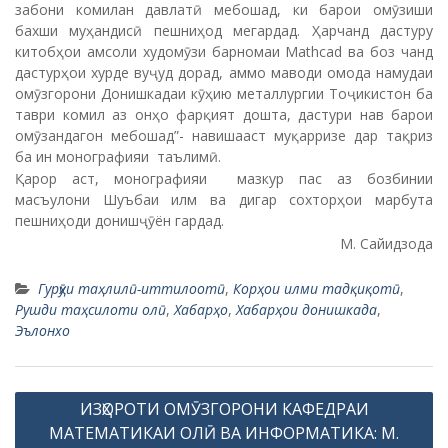
забони комилан давлатӣ мебошад, ки барои омӯзиши
бахши муҳандисӣ пешниҳод мегардад. Ҳарчанд дастуру
китобҳои амсоли худомӯзи барномаи Mathcad ва боз чанд
дастурҳои хурде вуҷуд дорад, аммо маводи омода намудаи
омӯзгорони Донишкадаи кӯҳию металлургии Тоҷикистон ба
таври комил аз онҳо фарқият дошта, дастури нав барои
омӯзандагон мебошад”- навишааст муқарризе дар тақриз
ба ин монографияи таълимӣ.
Қарор аст, монографияи мазкур пас аз бозбинии
масъулони Шуъбаи илм ва дигар сохторҳои марбута
пешниҳоди донишҷӯён гардад.
М. Сайидзода
Гурӯҳи таҳлилӣ-иттилоотӣ
,
Корҳои илми тадқиқотӣ
,
Рушди таҳсилоти олӣ
,
Хабарҳо
,
Хабарҳои донишкада
,
Эълонхо
P
ИЗҲОРОТИ ОМӮЗГОРОНИ КАФЕДРАИ
o
МАТЕМАТИКАИ ОЛӢ ВА ИНФОРМАТИКА: М.