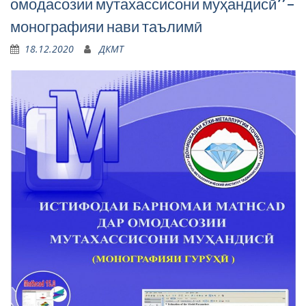
омодасозии мутахассисони муҳандисӣ”-
монографияи нави таълимӣ
18.12.2020
ДКМТ