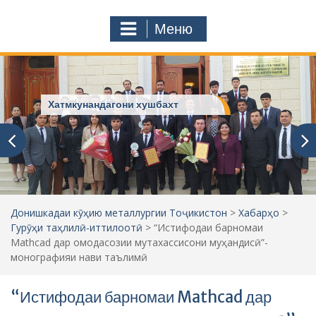
с
o
т
m
Меню
у
ҷ
ӯ
и
:
Хатмкунандагони хушбахт
Донишкадаи кӯҳию металлургии Тоҷикистон
>
Хабарҳо
>
Гурӯҳи таҳлилӣ-иттилоотӣ
>
“Истифодаи барномаи
Mathcad дар омодасозии мутахассисони муҳандисӣ”-
монографияи нави таълимӣ
“Истифодаи барномаи Mathcad дар