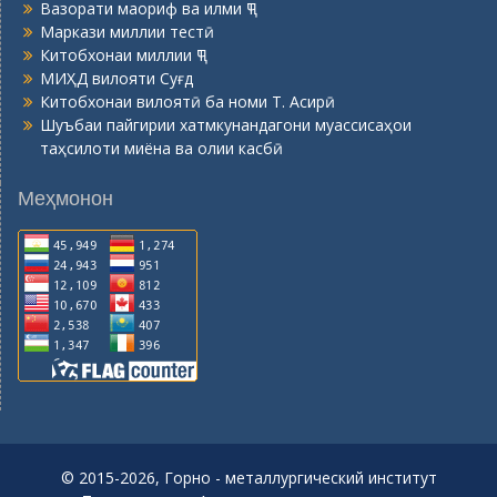
Вазорати маориф ва илми ҶТ
Маркази миллии тестӣ
Китобхонаи миллии ҶТ
МИҲД вилояти Суғд
Китобхонаи вилоятӣ ба номи Т. Асирӣ
Шуъбаи пайгирии хатмкунандагони муассисаҳои
таҳсилоти миёна ва олии касбӣ
Меҳмонон
© 2015-2026, Горно - металлургический институт