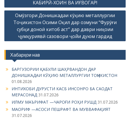
s
КАБИРӢ-ХОИН ВА ИҒВОГАР!
t
Омӯзгори Донишкадаи кӯҳию металлургии
n
Тоҷикистон Осими Оқил дар озмуни “Фурӯғи
a
субҳи доноӣ китоб аст” дар даври ниҳоии
ҷумҳуриявӣ сазовори ҷойи дуюм гардид
v
i
g
Хабарҳои нав
a
БАРГУЗОРИИ ҚАБУЛИ ШАҲРВАНДОН ДАР
t
ДОНИШКАДАИ КӮҲИЮ МЕТАЛЛУРГИИ ТОҶИКИСТОН
i
01.08.2026
o
ИНТИХОБИ ДУРУСТИ КАСБ ИНСОНРО БА САОДАТ
МЕРАСОНАД
31.07.2026
n
ИЛМУ МАЪРИФАТ —ЧАРОҒИ РОҲИ РУШД
31.07.2026
МАОРИФ —АСОСИ ПЕШРАФТ ВА МУВВАФАҚИЯТ
31.07.2026