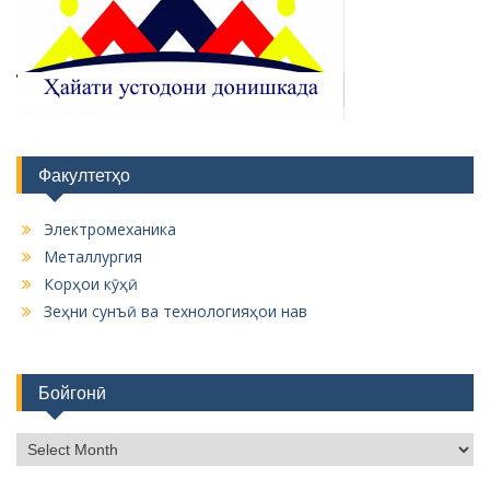
Факултетҳо
Электромеханика
Металлургия
Корҳои кӯҳӣ
Зеҳни сунъӣ ва технологияҳои нав
Бойгонӣ
Б
о