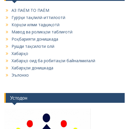
АЗ ПАЁМ ТО ПАЁМ
Гурӯҳи таҳлилӣ-иттилоотӣ
Корҳои илми тадқиқотӣ
Мавод ва роликҳои таблиғотӣ
Роҳбарияти донишкада
Рушди таҳсилоти олӣ
Хабарҳо
Хабарҳо оид ба робитаҳои байналмилалӣ
Хабарҳои донишкада
Эълонхо
Устодон