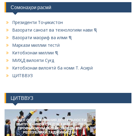
Сомонаҳои расмӣ
Президенти Тоҷикистон
Вазорати саноат ва технологияи нави ҶТ
Вазорати маориф ва илми ҶТ
Маркази миллии тестӣ
Китобхонаи миллии ҶТ
МИҲД вилояти Суғд
Китобхонаи вилоятӣ ба номи Т. Асирӣ
ЦИТВВУЗ
ЦИТВВУЗ