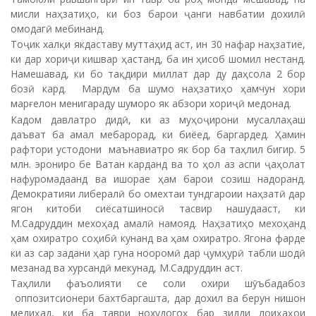
мисли наҳзатиҳо, ки боз барои ҷанги навбатии дохилӣ
омодагӣ мебинанд.
Тоҷик халқи якдаставу муттаҳид аст, ин 30 нафар наҳзатие,
ки дар хориҷи кишвар ҳастанд, ба ин ҳисоб шомил нестанд.
Намешавад, ки бо тақдири миллат дар ду даҳсола 2 бор
бозӣ кард. Мардум ба шумо наҳзатиҳо ҳамчун хори
марғелон менигараду шуморо як абзори хориҷӣ медонад.
Кадом давлатро дидӣ, ки аз муҳоҷирони мусаллаҳаш
даъват ба амал мебарорад, ки биёед, баргардед. Ҳамин
рафтори устодони маънавиатро як бор ба таҳлил бигир. 5
млн. эрониро бе Ватан карданд ва то ҳол аз аспи ҷаҳолат
нафуромадаанд ва ишорае ҳам барои созиш надоранд.
Демократияи либералӣ бо омехтаи тундгароии наҳзатӣ дар
ягон китоби сиёсатшиносӣ тасвир нашудааст, ки
М.Садруддин мехоҳад амалӣ намояд. Наҳзатиҳо мехоҳанд
ҳам охиратро соҳибӣ кунанд ва ҳам охиратро. Ягона фарде
ки аз сар задани ҳар гуна нооромӣ дар ҷумҳурӣ табли шодӣ
мезанад ва хурсандӣ мекунад, М.Садруддин аст.
Таҳлили фаъолияти се соли охири шӯъбадабоз
оппозитсионери бахтбаргашта, дар дохил ва берун нишон
медиҳад, ки ба таври нохудогоҳ бар зидди лоиҳаҳои