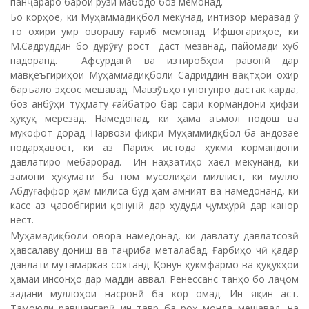
панҷараро барои рӯзи мабодо боз мемонад.
Бо корҳое, ки Муҳаммадиқбол мекунад, интизор меравад ӯ
то охири умр овораву ғариб мемонад. Ифшогариҳое, ки
М.Садруддин бо дурӯғу рост даст мезанад, пайомади хуб
надоранд. Афсурдагӣ ва изтиробҳои равонӣ дар
мавқеъгириҳои Муҳаммадиқболи Садриддин вақтҳои охир
баръало эҳсос мешавад. Мавзӯъҳо гуногунро дастак карда,
боз анбӯҳи туҳмату ғайбатро бар сари кормандони ҳифзи
ҳуқуқ мерезад. Намедонад, ки ҳама аъмол подош ва
мукофот дорад. Парвози фикри Муҳаммидқбол ба андозае
подарҳавост, ки аз Париж истода ҳукми кормандони
давлатиро мебарорад. Ин наҳзатиҳо хаёл мекунанд, ки
замони ҳукумати ба ном мусолиҳаи миллист, ки мулло
Абдуғаффор ҳам милиса буд ҳам амният ва намедонанд, ки
касе аз ҷавобгирии қонунӣ дар ҳудуди ҷумҳурӣ дар канор
нест.
Муҳамадиқболи овора намедонад, ки давлату давлатсозӣ
ҳавсалаву дониш ва таҷриба металабад. Ғарбиҳо чӣ қадар
давлати мутамарказ сохтанд. Қонун ҳукмфармо ва ҳуқукҳои
ҳамаи инсонҳо дар мадди аввал. Ренессанс танҳо бо лаҷом
задани муллоҳои насронӣ ба кор омад. Ин яқин аст.
Тамоюли равшангарӣ ин тавр ба роҳ монда мешавад, на