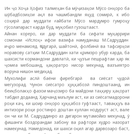
Ин ҷо Хоҷа Ҳофиз талмеҳан ба мӯҷизаҳои Мӯсо онҳоро ба
шӯбадбозиҳои ақл ва чашмбандли яҳуд сомирӣ, к ибо
соҳирӣ дар муддати ғайбати Мӯсо мардумро гумроҳу
гӯсолапараст карда буд, муқобил гузоштааст.
Айнан кореро, ки дар муддати ба сифати муҳаррири
сомонаи «Ислоҳ» ифои вазифа намуданаш М.Садруддин
иҷро менамояд. Ҷодугарӣ, шайтонӣ, фолбинӣ ва тафсирҳои
норавову сатҳии М.Садруддин хати қримзро убур карда, ба
шахсисти кормандони давлатӣ, ки ҷузъи пешрафтаи ҳар як
ҷомеа мебошанд, ҳақоратро нисор мекунад, вазъиятро
воруна нишон медиҳад.
Мухолифи аслӣ баёни фиребгарӣ ва сиёсат ҷудоӣ
мегузорад. Чунон сиёсатро ҳуққабозӣ пиндоштаанд, ин
беиқболакҳо фазои маҷозиро ба майдони таҳқиру ҳақорат
табдил додаанд. Ҳарчанд маълум аст, ки аз сиёсатмадорони
роҳи каҷ, ки шоир онҳоро ҳуққабоз гуфтааст, таваққуъ ва
интизори роҳи ростинро доштан куллан нодуруст аст, вале
он чи ки М. Садруддинро аз дигарон мутамойиз мекунад, ӯ
фишанги боздорандаи забону ва рафтори худро назорат
намекунад. Намедонад, ки шахси оқил агар дарвозаро баст,