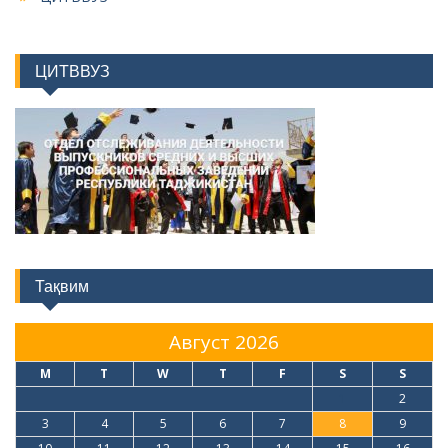
ЦИТВВУЗ
Тақвим
Август 2026
M
T
W
T
F
S
S
1
2
3
4
5
6
7
8
9