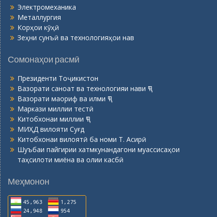
Электромеханика
Металлургия
Корҳои кӯҳӣ
Зеҳни сунъӣ ва технологияҳои нав
Сомонаҳои расмӣ
Президенти Тоҷикистон
Вазорати саноат ва технологияи нави ҶТ
Вазорати маориф ва илми ҶТ
Маркази миллии тестӣ
Китобхонаи миллии ҶТ
МИҲД вилояти Суғд
Китобхонаи вилоятӣ ба номи Т. Асирӣ
Шуъбаи пайгирии хатмкунандагони муассисаҳои
таҳсилоти миёна ва олии касбӣ
Меҳмонон