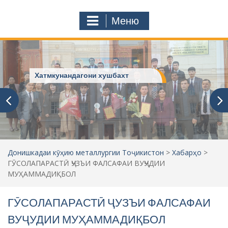
с
o
т
m
Меню
у
ҷ
ӯ
и
:
ДОНИШКАДАИ МО
Донишкадаи кӯҳию металлургии Тоҷикистон
>
Хабарҳо
>
ГӮСОЛАПАРАСТӢ ҶУЗЪИ ФАЛСАФАИ ВУҶУДИИ
МУҲАММАДИҚБОЛ
ГӮСОЛАПАРАСТӢ ҶУЗЪИ ФАЛСАФАИ
ВУҶУДИИ МУҲАММАДИҚБОЛ