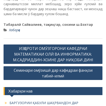
сарнавиштсози миллат мебошад, зеро хӯйи ғуломӣ ва
бардапарварӣ чунон дар зеҳнаш нақш бастааст, ки мехоҳад
ҳама ба мисли ӯ бардаву ғулом бошанд.
Табаралӣ Сайвалиев, таҳқиқгар, сокини ш.Бохтар
Хабарҳо
P
ИЗҲОРОТИ ОМӮЗГОРОНИ КАФЕДРАИ
o
МАТЕМАТИКАИ ОЛӢ ВА ИНФОРМАТИКА:
s
М.САДРИДДИН-ХОИНЕ ДАР НИҚОБИ ДИН!
t
Семинари омӯзишӣ дар кафедраи фанҳои
n
табиӣ-илмӣ
a
v
Хабарҳои нав
i
g
БАРГУЗОРИИ ҚАБУЛИ ШАҲРВАНДОН ДАР