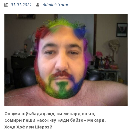
01.01.2021
Administrator
Он ҳама шӯъбадаҳо ақл, ки мекард он ҷо,
Сомирӣ пеши «асо»-ву «яди байзо» мекард.
Хоҷа Ҳофизи Шерозӣ