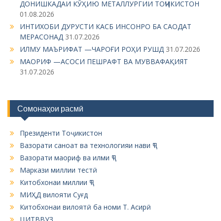
ДОНИШКАДАИ КӮҲИЮ МЕТАЛЛУРГИИ ТОҶИКИСТОН
a
01.08.2026
t
ИНТИХОБИ ДУРУСТИ КАСБ ИНСОНРО БА САОДАТ
i
МЕРАСОНАД
31.07.2026
ИЛМУ МАЪРИФАТ —ЧАРОҒИ РОҲИ РУШД
31.07.2026
o
МАОРИФ —АСОСИ ПЕШРАФТ ВА МУВВАФАҚИЯТ
n
31.07.2026
Сомонаҳои расмӣ
Президенти Тоҷикистон
Вазорати саноат ва технологияи нави ҶТ
Вазорати маориф ва илми ҶТ
Маркази миллии тестӣ
Китобхонаи миллии ҶТ
МИҲД вилояти Суғд
Китобхонаи вилоятӣ ба номи Т. Асирӣ
ЦИТВВУЗ