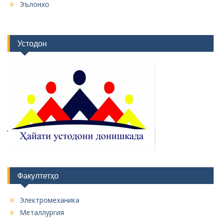
Эълонхо
Устодон
Факултетҳо
Электромеханика
Металлургия