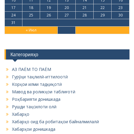
10
11
12
13
14
15
16
17
18
19
20
21
22
23
24
25
26
27
28
29
30
31
« Июл
Категорияҳо
АЗ ПАЁМ ТО ПАЁМ
Гурӯҳи таҳлилӣ-иттилоотӣ
Корҳои илми тадқиқотӣ
Мавод ва роликҳои таблиғотӣ
Роҳбарияти донишкада
Рушди таҳсилоти олӣ
Хабарҳо
Хабарҳо оид ба робитаҳои байналмилалӣ
Хабарҳои донишкада