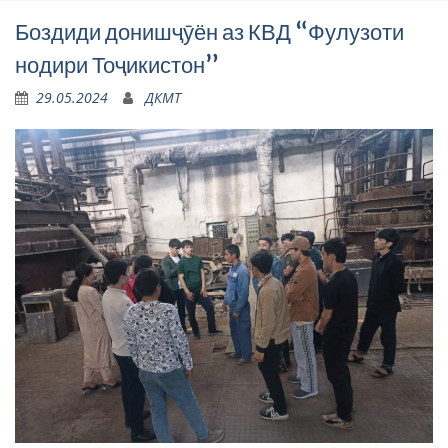
Боздиди донишҷӯён аз КВД “Фулузоти
нодири Тоҷикистон”
29.05.2024
ДКМТ