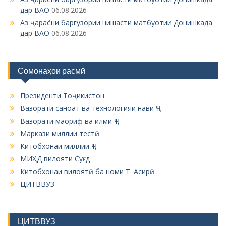
n
дар ВАО
06.08.2026
Аз ҷараёни баргузории нишасти матбуотии Донишкада
дар ВАО
06.08.2026
Сомонаҳои расмӣ
Президенти Тоҷикистон
Вазорати саноат ва технологияи нави ҶТ
Вазорати маориф ва илми ҶТ
Маркази миллии тестӣ
Китобхонаи миллии ҶТ
МИҲД вилояти Суғд
Китобхонаи вилоятӣ ба номи Т. Асирӣ
ЦИТВВУЗ
ЦИТВВУЗ