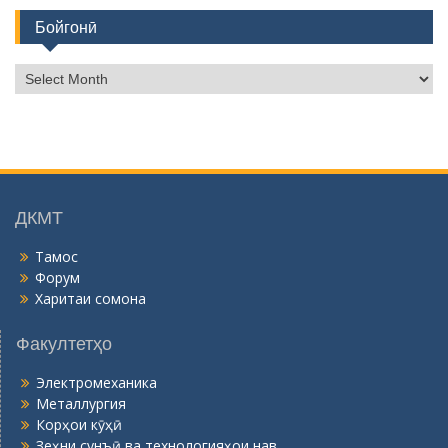
Бойгонӣ
Б
о
й
г
о
н
ӣ
ДКМТ
Тамос
Форум
Харитаи сомона
Факултетҳо
Электромеханика
Металлургия
Корҳои кӯҳӣ
Зеҳни сунъӣ ва технологияҳои нав