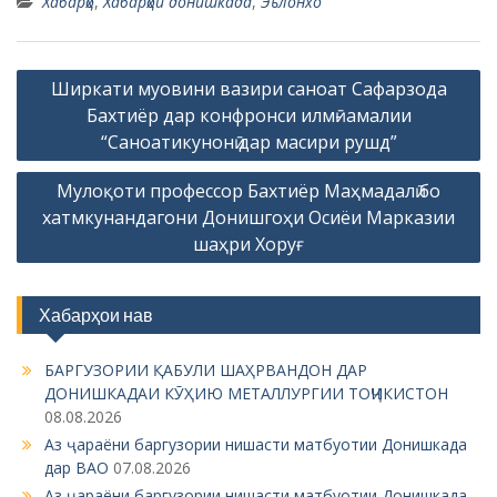
Хабарҳо
,
Хабарҳои донишкада
,
Эълонхо
P
Ширкати муовини вазири саноат Сафарзода
o
Бахтиёр дар конфронси илмӣ- амалии
s
“Саноатикунонӣ дар масири рушд”​
t
Мулоқоти профессор Бахтиёр Маҳмадалӣ бо
n
хатмкунандагони Донишгоҳи Осиёи Марказии
a
шаҳри Хоруғ
v
i
Хабарҳои нав
g
БАРГУЗОРИИ ҚАБУЛИ ШАҲРВАНДОН ДАР
a
ДОНИШКАДАИ КӮҲИЮ МЕТАЛЛУРГИИ ТОҶИКИСТОН
t
08.08.2026
i
Аз ҷараёни баргузории нишасти матбуотии Донишкада
дар ВАО
07.08.2026
o
Аз ҷараёни баргузории нишасти матбуотии Донишкада