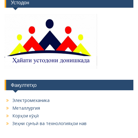
Устодон
Факултетҳо
Электромеханика
Металлургия
Корҳои кӯҳӣ
Зеҳни сунъӣ ва технологияҳои нав