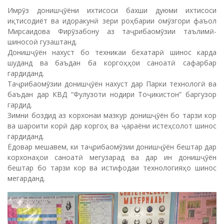
Имрӯз донишҷӯёни ихтисоси бахши дуюми ихтисоси
иқтисодиёт ва идоракунӣ зери роҳбарии омӯзгори фаъол
Мирсаидова Фирӯзабону аз таҷрибаомӯзии таълимӣ-
шиносоӣ гузаштанд.
Донишҷӯён нахуст бо техникаи бехатарӣ шинос карда
шуданд ва баъдан ба коргоҳҳои саноатӣ сафарбар
гардиданд.
Таҷрибаомӯзии донишҷӯён нахуст дар Парки технологӣ ва
баъдан дар КВД “Фулузоти нодири Тоҷикистон” баргузор
гардид.
Зимни боздид аз корхонаи мазкур донишҷӯён бо тарзи кор
ва шароити корӣ дар коргоҳ ва ҷараёни истеҳсолот шинос
гардиданд.
Ёдовар мешавем, ки таҷрибаомӯзии донишҷӯён бештар дар
корхонаҳои саноатӣ мегузарад ва дар ин донишҷӯён
бештар бо тарзи кор ва истифодаи технологияҳо шинос
мегарданд.