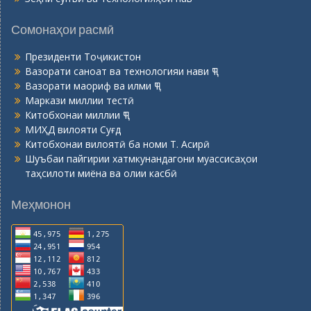
Сомонаҳои расмӣ
Президенти Тоҷикистон
Вазорати саноат ва технологияи нави ҶТ
Вазорати маориф ва илми ҶТ
Маркази миллии тестӣ
Китобхонаи миллии ҶТ
МИҲД вилояти Суғд
Китобхонаи вилоятӣ ба номи Т. Асирӣ
Шуъбаи пайгирии хатмкунандагони муассисаҳои
таҳсилоти миёна ва олии касбӣ
Меҳмонон