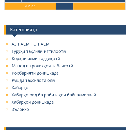
« Июл
Категорияҳо
АЗ ПАЁМ ТО ПАЁМ
Гурӯҳи таҳлилӣ-иттилоотӣ
Корҳои илми тадқиқотӣ
Мавод ва роликҳои таблиғотӣ
Роҳбарияти донишкада
Рушди таҳсилоти олӣ
Хабарҳо
Хабарҳо оид ба робитаҳои байналмилалӣ
Хабарҳои донишкада
Эълонхо