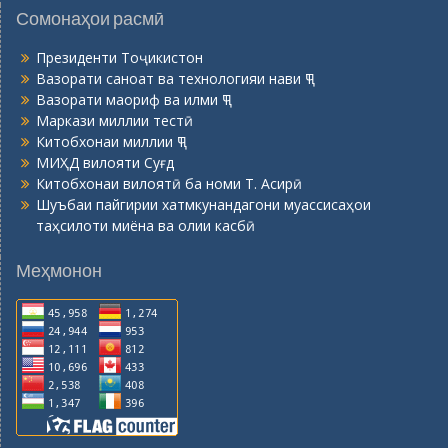
Сомонаҳои расмӣ
Президенти Тоҷикистон
Вазорати саноат ва технологияи нави ҶТ
Вазорати маориф ва илми ҶТ
Маркази миллии тестӣ
Китобхонаи миллии ҶТ
МИҲД вилояти Суғд
Китобхонаи вилоятӣ ба номи Т. Асирӣ
Шуъбаи пайгирии хатмкунандагони муассисаҳои
таҳсилоти миёна ва олии касбӣ
Меҳмонон