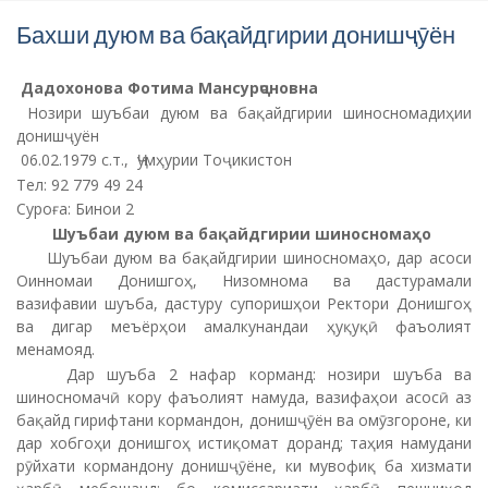
Бахши дуюм ва бақайдгирии донишҷӯён
Дадохонова Фотима Мансурҷоновна
Нозири шуъбаи дуюм ва бақайдгирии шиносномадиҳии
донишҷуён
06.02.1979 с.т., Ҷумҳурии Тоҷикистон
Тел: 92 779 49 24
Суроға: Бинои 2
Шуъбаи дуюм ва бақайдгирии шиносномаҳо
Шуъбаи дуюм ва бақайдгирии шиносномаҳо, дар асоси
Оинномаи Донишгоҳ, Низомнома ва дастурамали
вазифавии шуъба, дастуру супоришҳои Ректори Донишгоҳ
ва дигар меъёрҳои амалкунандаи ҳуқуқӣ фаъолият
менамояд.
Дар шуъба 2 нафар корманд: нозири шуъба ва
шиносномачӣ кору фаъолият намуда, вазифаҳои асосӣ аз
бақайд гирифтани кормандон, донишҷӯён ва омӯзгороне, ки
дар хобгоҳи донишгоҳ истиқомат доранд; таҳия намудани
рӯйхати кормандону донишҷӯёне, ки мувофиқ ба хизмати