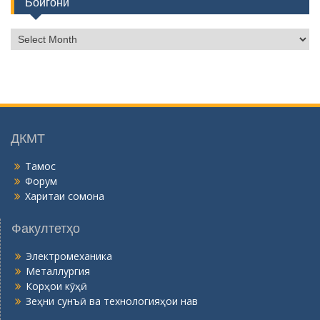
Бойгонӣ
Б
о
й
г
о
н
ӣ
ДКМТ
Тамос
Форум
Харитаи сомона
Факултетҳо
Электромеханика
Металлургия
Корҳои кӯҳӣ
Зеҳни сунъӣ ва технологияҳои нав