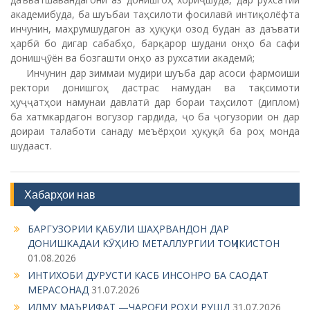
академибуда, ба шуъбаи таҳсилоти фосилавӣ интиқолёфта
инчунин, маҳрумшудагон аз ҳуқуқи озод будан аз даъвати
ҳарбӣ бо дигар сабабҳо, барқарор шудани онҳо ба сафи
донишҷӯён ва бозгашти онҳо аз рухсатии академӣ;
Инчунин дар зиммаи мудири шуъба дар асоси фармоиши
ректори донишгоҳ дастрас намудан ва тақсимоти
ҳуҷҷатҳои намунаи давлатӣ дар бораи таҳсилот (диплом)
ба хатмкардагон вогузор гардида, ҷо ба ҷогузории он дар
доираи талаботи санаду меъёрҳои ҳуқуқӣ ба роҳ монда
шудааст.
Хабарҳои нав
БАРГУЗОРИИ ҚАБУЛИ ШАҲРВАНДОН ДАР
ДОНИШКАДАИ КӮҲИЮ МЕТАЛЛУРГИИ ТОҶИКИСТОН
01.08.2026
ИНТИХОБИ ДУРУСТИ КАСБ ИНСОНРО БА САОДАТ
МЕРАСОНАД
31.07.2026
ИЛМУ МАЪРИФАТ —ЧАРОҒИ РОҲИ РУШД
31.07.2026