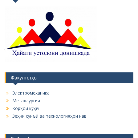
Факултетҳо
Электромеханика
Металлургия
Корҳои кӯҳӣ
Зеҳни сунъӣ ва технологияҳои нав