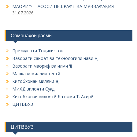
МАОРИФ —АСОСИ ПЕШРАФТ ВА МУВВАФАҚИЯТ
31.07.2026
Сомонаҳои расмӣ
Президенти Тоҷикистон
Вазорати саноат ва технологияи нави ҶТ
Вазорати маориф ва илми ҶТ
Маркази миллии тестӣ
Китобхонаи миллии ҶТ
МИҲД вилояти Суғд
Китобхонаи вилоятӣ ба номи Т. Асирӣ
ЦИТВВУЗ
ЦИТВВУЗ