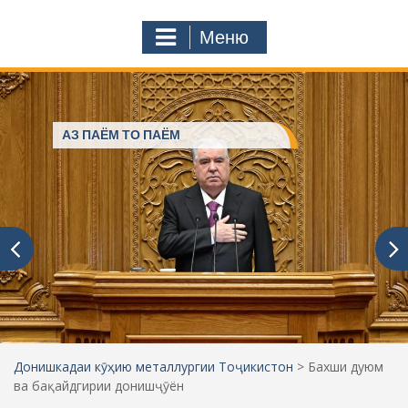
с
o
т
m
Меню
у
ҷ
ӯ
и
:
АЗ ПАЁМ ТО ПАЁМ
Донишкадаи кӯҳию металлургии Тоҷикистон
>
Бахши дуюм
ва бақайдгирии донишҷӯён