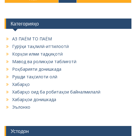
Категорияҳо
АЗ ПАЁМ ТО ПАЁМ
Гурӯҳи таҳлилӣ-иттилоотӣ
Корҳои илми тадқиқотӣ
Мавод ва роликҳои таблиғотӣ
Роҳбарияти донишкада
Рушди таҳсилоти олӣ
Хабарҳо
Хабарҳо оид ба робитаҳои байналмилалӣ
Хабарҳои донишкада
Эълонхо
Устодон