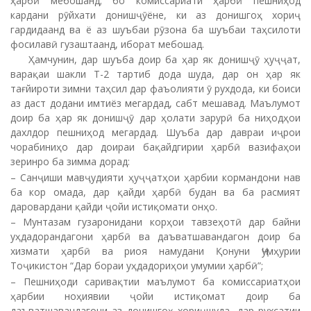
ҳарбӣ мебошанд; бо комиссариати ҳарбӣ пешниҳод
кардани рӯйхати донишҷӯёне, ки аз донишгоҳ хориҷ
гардидаанд ва ё аз шуъбаи рӯзона ба шуъбаи таҳсилоти
фосилавӣ гузаштаанд, иборат мебошад.
Ҳамчунин, дар шуъба доир ба ҳар як донишҷӯ ҳуҷҷат,
варақаи шакли Т-2 тартиб дода шуда, дар он ҳар як
тағйироти зимни таҳсил дар фаъолияти ӯ рухдода, ки боиси
аз даст додани имтиёз мегардад, сабт мешавад. Маълумот
доир ба ҳар як донишҷӯ дар ҳолати зарурӣ ба ниҳодҳои
дахлдор пешниҳод мегардад. Шуъба дар давраи иҷрои
чорабиниҳо дар доираи бақайдгирии ҳарбӣ вазифаҳои
зеринро ба зимма дорад:
– Санҷиши мавҷудияти ҳуҷҷатҳои ҳарбии кормандони нав
ба кор омада, дар қайди ҳарбӣ будан ва ба расмият
даровардани қайди ҷойи истиқомати онҳо.
– Мунтазам гузаронидани корҳои тавзеҳотӣ дар байни
уҳдадорандагони ҳарбӣ ва даъватшавандагон доир ба
хизмати ҳарбӣ ва риоя намудани Қонуни Ҷумҳурии
Тоҷикистон “Дар бораи уҳдадориҳои умумии ҳарбӣ”;
– Пешниҳоди саривақтии маълумот ба комиссариатҳои
ҳарбии ноҳиявии ҷойи истиқомат доир ба
даъватшавандагони аз донишгоҳ хориҷшуда, дар рухсатии