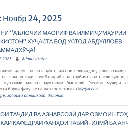
: Ноябр 24, 2025
НИ “АЪЛОЧИИ МАОРИФ ВА ИЛМИ ҶУМҲУРИИ
КИСТОН” ХУҶАСТА БОД УСТОД АБДУЛЛОЕВ
АММАДХӮҶА!
1.2025
Administrator
 олими ҷавон ва ватандӯст, инсони поквиҷдону равшанзамир,
 пешгом, устоди соҳибтаҷриба ва тарбиятгари насли ҷавон, 
и муаззами миллат муҳтарам Эмомалӣ Раҳмон мудири ка
оти барқи факултети электромеханика
Муфассал…
рҳо
,
Хабарҳои донишкада
,
Эълонхо
ОИ ТАҶДИД ВА АЗНАВСОЗӢ ДАР ОЗМОИШГОҲ
КАИ КАФЕДРАИ ФАНҲОИ ТАБИӢ-ИЛМӢ БА АН