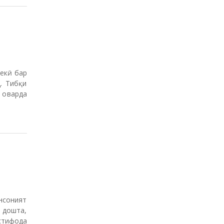
екӣ бар
. Тибқи
 оварда
нсоният
 дошта,
стифода