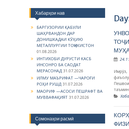
Хабарҳои нав
Day
БАРГУЗОРИИ ҚАБУЛИ
УНВО
ШАҲРВАНДОН ДАР
ДОНИШКАДАИ КӮҲИЮ
ТОҶИ
МЕТАЛЛУРГИИ ТОҶИКИСТОН
МУҲ
01.08.2026
ИНТИХОБИ ДУРУСТИ КАСБ
24.1
ИНСОНРО БА САОДАТ
МЕРАСОНАД
31.07.2026
Имрӯз,
фаъолу
ИЛМУ МАЪРИФАТ —ЧАРОҒИ
Пешво
РОҲИ РУШД
31.07.2026
таъмин
МАОРИФ —АСОСИ ПЕШРАФТ ВА
Хаба
МУВВАФАҚИЯТ
31.07.2026
КОРҲ
Сомонаҳои расмӣ
ФИЗИ