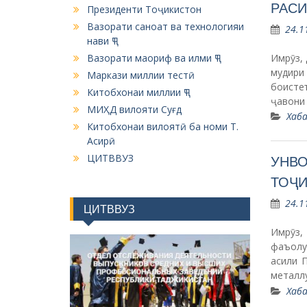
РАС
Президенти Тоҷикистон
Вазорати саноат ва технологияи
24.1
нави ҶТ
Имрӯз,
Вазорати маориф ва илми ҶТ
мудири
Маркази миллии тестӣ
боистеъ
Китобхонаи миллии ҶТ
ҷавони
МИҲД вилояти Суғд
Хаба
Китобхонаи вилоятӣ ба номи Т.
Асирӣ
ЦИТВВУЗ
УНВО
ТОҶИ
24.1
ЦИТВВУЗ
Имрӯз,
фаъолу
асили 
металл
Хаба