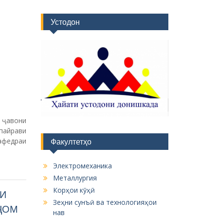
Устодон
 ҷавони
пайрави
федраи
Факултетҳо
Электромеханика
Металлургия
Корҳои кӯҳӣ
И
Зеҳни сунъӣ ва технологияҳои
ҶОМ
нав