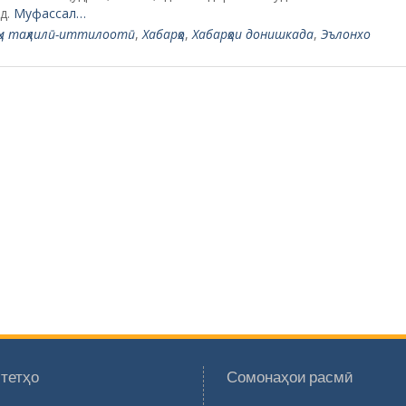
д.
Муфассал…
ҳи таҳлилӣ-иттилоотӣ
,
Хабарҳо
,
Хабарҳои донишкада
,
Эълонхо
тетҳо
Сомонаҳои расмӣ