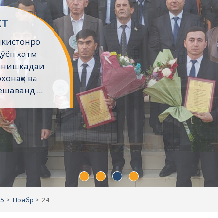
хт
икистонро
ҷӯён хатм
Донишкадаи
хонаҳо ва
шаванд....
25
>
Ноябр
>
24