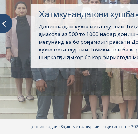
Хатмкунандагони хушба
Донишкадаи кӯҳию металлургии Тоҷ
ҳамасола аз 500 то 1000 нафар дониш
мекунанд ва бо роҳнамоии раёсати 
кӯҳию металлургии Тоҷикистон ба кор
ширкатҳои ҳамкор ба кор фиристода ме
Донишкадаи кӯҳию металлургии Тоҷикистон
>
20