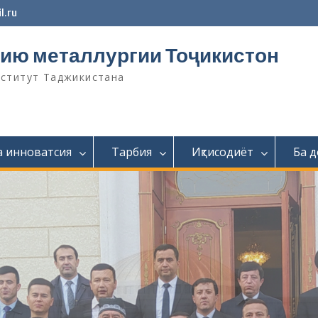
l.ru
ию металлургии Тоҷикистон
нститут Таджикистана
а инноватсия
Тарбия
Иқтисодиёт
Ба 