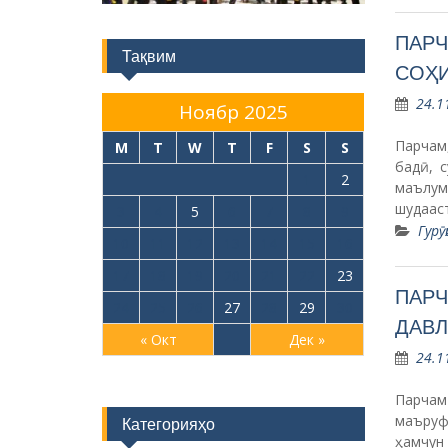
ПАРЧ
Тақвим
СОҲИ
24.1
Ноябр 2025
Парчам
M
T
W
T
F
S
S
бадӣ, 
1
2
маълум
шудаас
3
4
5
6
7
8
9
Гурӯ
10
11
12
13
14
15
16
17
18
19
20
21
22
23
ПАРЧ
24
25
26
27
28
29
30
ДАВЛ
« Окт
Дек »
24.1
Парчам
маъруф
Категорияҳо
ҳамчун