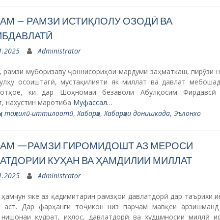
АМ – РАМЗИ ИСТИҚЛОЛУ ОЗОДӢ ВА
БДАВЛАТӢ
1.2025
Administrator
, рамзи муборизаву ҷоннисориҳои мардуми заҳматкаш, пирӯзи н
сулҳу осоиштагӣ, мустақилияти як миллат ва давлат мебошад
отҳое, ки дар Шоҳномаи безаволи Абулқосим Фирдавсӣ
т, нахустин маротиба
Муфассал…
ҳи таҳлилӣ-иттилоотӣ
,
Хабарҳо
,
Хабарҳои донишкада
,
Эълонхо
АМ —РАМЗИ ГИРОМИДОШТ АЗ МЕРОСИ
АТДОРИИ КУҲАН ВА ҲАМДИЛИИ МИЛЛАТ
1.2025
Administrator
 ҳамчун яке аз қадимитарин рамзҳои давлатдорӣ дар таърихи и
 аст. Дар фарҳанги тоҷикон низ парчам мавқеи арзишманд
 нишонаи қудрат, ихлос, давлатдорӣ ва худшиносии миллӣ и