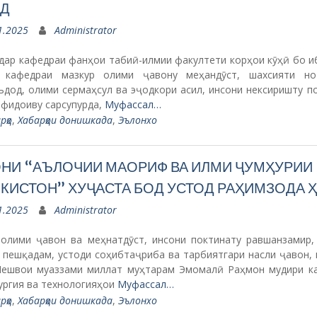
ИД
1.2025
Administrator
 дар кафедраи фанҳои табиӣ-илмии факултети корҳои кӯҳӣ бо и
 кафедраи мазкур олими ҷавону меҳандӯст, шахсияти но
дод, олими сермаҳсул ва эҷодкори асил, инсони нексиришту п
 фидоиву сарсупурда,
Муфассал…
рҳо
,
Хабарҳои донишкада
,
Эълонхо
НИ “АЪЛОЧИИ МАОРИФ ВА ИЛМИ ҶУМҲУРИИ
КИСТОН” ХУҶАСТА БОД УСТОД РАҲИМЗОДА Ҳ
1.2025
Administrator
 олими ҷавон ва меҳнатдӯст, инсони поктинату равшанзамир,
 пешқадам, устоди соҳибтаҷриба ва тарбиятгари насли ҷавон, 
Пешвои муаззами миллат муҳтарам Эмомалӣ Раҳмон мудири к
ургия ва технологияҳои
Муфассал…
рҳо
,
Хабарҳои донишкада
,
Эълонхо