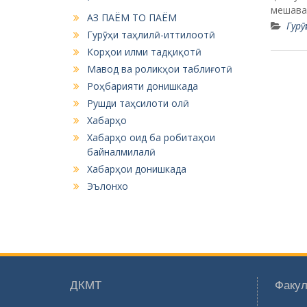
мешава
АЗ ПАЁМ ТО ПАЁМ
Гурӯ
Гурӯҳи таҳлилӣ-иттилоотӣ
Корҳои илми тадқиқотӣ
Мавод ва роликҳои таблиғотӣ
Роҳбарияти донишкада
Рушди таҳсилоти олӣ
Хабарҳо
Хабарҳо оид ба робитаҳои
байналмилалӣ
Хабарҳои донишкада
Эълонхо
ДКМТ
Факул