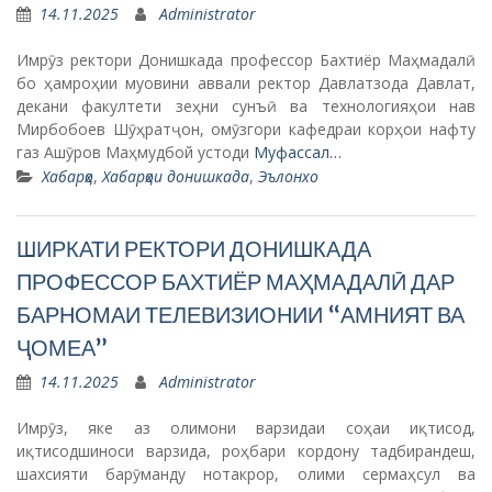
14.11.2025
Administrator
Имрӯз ректори Донишкада профессор Бахтиёр Маҳмадалӣ
бо ҳамроҳии муовини аввали ректор Давлатзода Давлат,
декани факултети зеҳни сунъӣ ва технологияҳои нав
Мирбобоев Шӯҳратҷон, омӯзгори кафедраи корҳои нафту
газ Ашӯров Маҳмудбой устоди
Муфассал…
Хабарҳо
,
Хабарҳои донишкада
,
Эълонхо
ШИРКАТИ РЕКТОРИ ДОНИШКАДА
ПРОФЕССОР БАХТИЁР МАҲМАДАЛӢ ДАР
БАРНОМАИ ТЕЛЕВИЗИОНИИ “АМНИЯТ ВА
ҶОМЕА”
14.11.2025
Administrator
Имрӯз, яке аз олимони варзидаи соҳаи иқтисод,
иқтисодшиноси варзида, роҳбари кордону тадбирандеш,
шахсияти барӯманду нотакрор, олими сермаҳсул ва