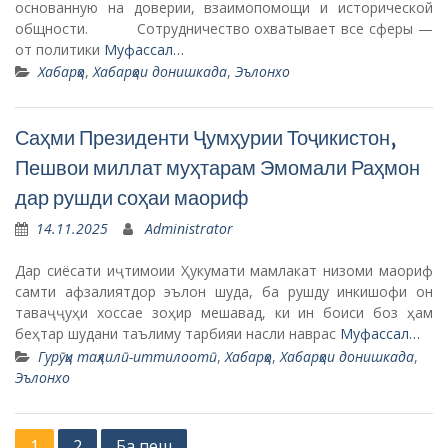
основанную на доверии, взаимопомощи и исторической
общности. Сотрудничество охватывает все сферы —
от политики
Муфассал…
Хабарҳо
,
Хабарҳои донишкада
,
Эълонхо
Саҳми Президенти Ҷумҳурии Тоҷикистон,
Пешвои миллат муҳтарам Эмомали Раҳмон
дар рушди соҳаи маориф
14.11.2025
Administrator
Дар сиёсати иҷтимоии Ҳукумати мамлакат низоми маориф
самти афзалиятдор эълон шуда, ба рушду инкишофи он
таваҷҷуҳи хоссае зоҳир мешавад, ки ин боиси боз ҳам
беҳтар шудани таълиму тарбияи насли наврас
Муфассал…
Гурӯҳи таҳлилӣ-иттилоотӣ
,
Хабарҳо
,
Хабарҳои донишкада
,
Эълонхо
P
1
2
Ба пеш