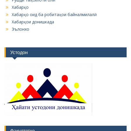
Хабарҳо
Хабарҳо оид ба робитаҳои байналмилалӣ
Хабарҳои донишкада
Эълонхо
Устодон
Факултетҳо