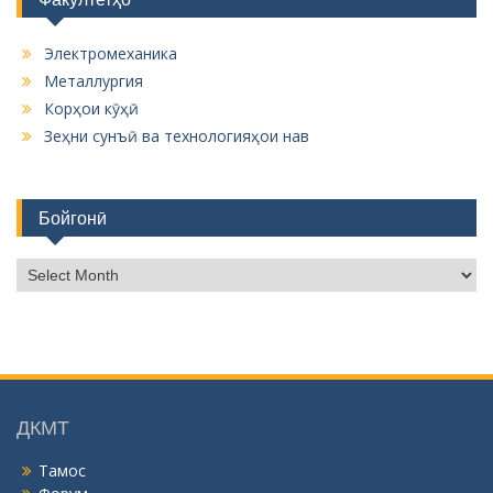
Электромеханика
Металлургия
Корҳои кӯҳӣ
Зеҳни сунъӣ ва технологияҳои нав
Бойгонӣ
Б
о
й
г
о
н
ӣ
ДКМТ
Тамос