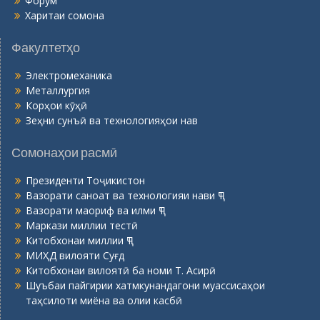
Форум
Харитаи сомона
Факултетҳо
Электромеханика
Металлургия
Корҳои кӯҳӣ
Зеҳни сунъӣ ва технологияҳои нав
Сомонаҳои расмӣ
Президенти Тоҷикистон
Вазорати саноат ва технологияи нави ҶТ
Вазорати маориф ва илми ҶТ
Маркази миллии тестӣ
Китобхонаи миллии ҶТ
МИҲД вилояти Суғд
Китобхонаи вилоятӣ ба номи Т. Асирӣ
Шуъбаи пайгирии хатмкунандагони муассисаҳои
таҳсилоти миёна ва олии касбӣ