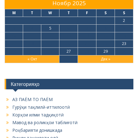
Ноябр 2025
M
T
W
T
F
S
S
1
2
3
4
5
6
7
8
9
10
11
12
13
14
15
16
17
18
19
20
21
22
23
24
25
26
27
28
29
30
« Окт
Дек »
Категорияҳо
АЗ ПАЁМ ТО ПАЁМ
Гурӯҳи таҳлилӣ-иттилоотӣ
Корҳои илми тадқиқотӣ
Мавод ва роликҳои таблиғотӣ
Роҳбарияти донишкада
Рушди таҳсилоти олӣ