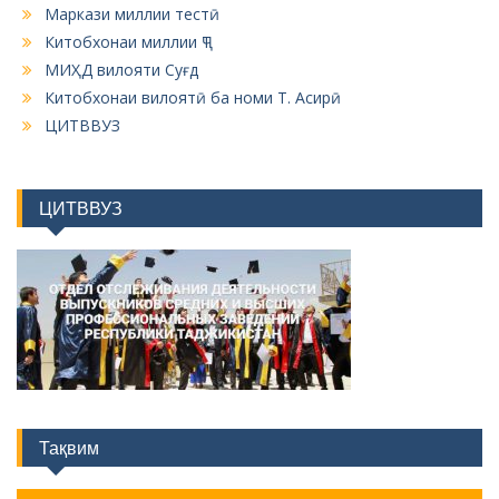
Маркази миллии тестӣ
Китобхонаи миллии ҶТ
МИҲД вилояти Суғд
Китобхонаи вилоятӣ ба номи Т. Асирӣ
ЦИТВВУЗ
ЦИТВВУЗ
Тақвим