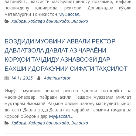
ватандӯст, шахсияти масъулиятшиносу покзамир, нафари
поквиҷдону қавиирода, ректори Донишкадаи кӯҳию
металлургии Тоҷикистон
Муфассал…
Хабарҳо
,
Хабарҳои донишкада
,
Эълонхо
БОЗДИДИ МУОВИНИ АВВАЛИ РЕКТОР
ДАВЛАТЗОЛА ДАВЛАТ АЗ ҶАРАЁНИ
КОРҲОИ ТАҶДИДУ АЗНАВСОЗӢ ДАР
БАХШИ ИДОРАКУНИИ СИФАТИ ТАҲСИЛОТ
14.11.2025
Administrator
Имрӯз, муовини аввали ректор ҷавони ватандӯст ва
маорифпарвар, пайрави асили Пешвои муаззами миллат
муҳтарам Эмомалӣ Раҳмон олими ҷавону масъулиятшинос
дотсент Давлатзода Давлат аз ҷараёни тармими таҷдид ва
корҳои ободонӣ дар
Муфассал…
Хабарҳо
,
Хабарҳои донишкада
,
Эълонхо