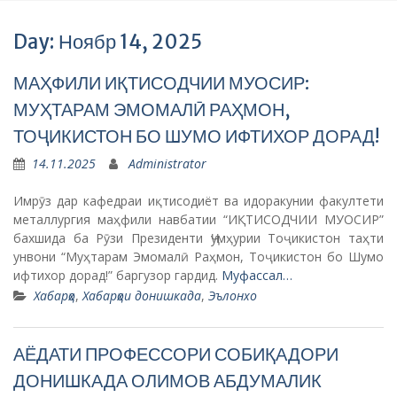
Day: Ноябр 14, 2025
МАҲФИЛИ ИҚТИСОДЧИИ МУОСИР:
МУҲТАРАМ ЭМОМАЛӢ РАҲМОН,
ТОҶИКИСТОН БО ШУМО ИФТИХОР ДОРАД!
14.11.2025
Administrator
Имрӯз дар кафедраи иқтисодиёт ва идоракунии факултети
металлургия маҳфили навбатии “ИҚТИСОДЧИИ МУОСИР”
бахшида ба Рӯзи Президенти Ҷумҳурии Тоҷикистон таҳти
унвони “Муҳтарам Эмомалӣ Раҳмон, Тоҷикистон бо Шумо
ифтихор дорад!” баргузор гардид.
Муфассал…
Хабарҳо
,
Хабарҳои донишкада
,
Эълонхо
АЁДАТИ ПРОФЕССОРИ СОБИҚАДОРИ
ДОНИШКАДА ОЛИМОВ АБДУМАЛИК