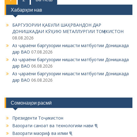
o
Хабарҳои нав
s
БАРГУЗОРИИ ҚАБУЛИ ШАҲРВАНДОН ДАР
t
ДОНИШКАДАИ КӮҲИЮ МЕТАЛЛУРГИИ ТОҶИКИСТОН
s
08.08.2026
n
Аз ҷараёни баргузории нишасти матбуотии Донишкада
дар ВАО
07.08.2026
a
Аз ҷараёни баргузории нишасти матбуотии Донишкада
v
дар ВАО
06.08.2026
i
Аз ҷараёни баргузории нишасти матбуотии Донишкада
дар ВАО
06.08.2026
g
a
t
Сомонаҳои расмӣ
i
o
Президенти Тоҷикистон
Вазорати саноат ва технологияи нави ҶТ
n
Вазорати маориф ва илми ҶТ