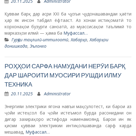
20.11.2025
Administrator
Қувваи барқ дар асри XXI ба ҷузъи ҷудонашавандаи ҳаёти
ҳар як инсон табдил ёфтааст. Аз хонаи истиқоматӣ то
корхонаҳои бузурги саноатӣ, аз муассисаҳои таълимӣ то
марказҳои илмӣ — ҳама ба
Муфассал…
Гурӯҳи таҳлилӣ-иттилоотӣ
,
Хабарҳо
,
Хабарҳои
донишкада
,
Эълонхо
РОҲҲОИ САРФА НАМУДАНИ НЕРӮИ БАРҚ
ДАР ШАРОИТИ МУОСИРИ РУШДИ ИЛМУ
ТЕХНИКА
20.11.2025
Administrator
Энергияи электрики ягона навъи маҳсулотест, ки барои аз
ҷойи истеҳсол ба ҷойи истеъмол бурда расонидани он
дигар захираҳоро истифода наменамоянд. Барои ин як
қисми қувваи электрикии интиқолшаванда сарф карда
мешавад,
Муфассал…