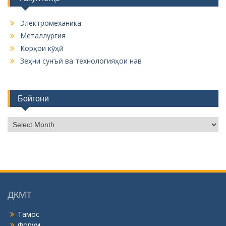
Электромеханика
Металлургия
Корҳои кӯҳӣ
Зеҳни сунъӣ ва технологияҳои нав
Бойгонӣ
Б
о
й
г
о
н
ӣ
ДКМТ
Тамос
Форум