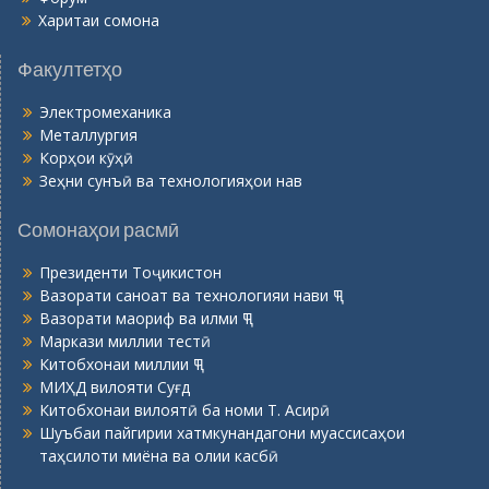
Харитаи сомона
Факултетҳо
Электромеханика
Металлургия
Корҳои кӯҳӣ
Зеҳни сунъӣ ва технологияҳои нав
Сомонаҳои расмӣ
Президенти Тоҷикистон
Вазорати саноат ва технологияи нави ҶТ
Вазорати маориф ва илми ҶТ
Маркази миллии тестӣ
Китобхонаи миллии ҶТ
МИҲД вилояти Суғд
Китобхонаи вилоятӣ ба номи Т. Асирӣ
Шуъбаи пайгирии хатмкунандагони муассисаҳои
таҳсилоти миёна ва олии касбӣ