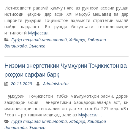
Иқтисодиёти рақамӣ ҳамчун яке аз рукнҳои асосии рушди
иқтисоди ҷаҳонӣ дар асри XXI маҳсуб мешавад ва дар
шароити Ҷумҳурии Тоҷикистон аҳамияти стратегии миллӣ
пайдо кардааст. Бо рушди босуръати технологияҳои
иттилоотӣ
Муфассал…
Гурӯҳи таҳлилӣ-иттилоотӣ
,
Хабарҳо
,
Хабарҳои
донишкада
,
Эълонхо
Низоми энергетикии Ҷумҳурии Тоҷикистон ва
роҳҳои сарфаи барқ
20.11.2025
Administrator
Ҷумҳурии Тоҷикистон тибқи маълумотҳои расмӣ, дорои
захираҳои бойи – энергетикии барқароршаванда аст, ки
имкониятҳои потенсиалии он дар як сол ба 527 млр. кВт
*соат – ро ташкил медиҳад,вале аз
Муфассал…
Гурӯҳи таҳлилӣ-иттилоотӣ
,
Хабарҳо
,
Хабарҳои
донишкада
,
Эълонхо