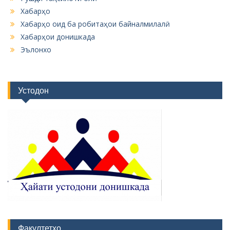
Хабарҳо
Хабарҳо оид ба робитаҳои байналмилалӣ
Хабарҳои донишкада
Эълонхо
Устодон
Факултетҳо