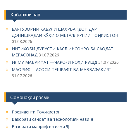
Хабарҳои нав
БАРГУЗОРИИ ҚАБУЛИ ШАҲРВАНДОН ДАР
ДОНИШКАДАИ КӮҲИЮ МЕТАЛЛУРГИИ ТОҶИКИСТОН
01.08.2026
ИНТИХОБИ ДУРУСТИ КАСБ ИНСОНРО БА САОДАТ
МЕРАСОНАД
31.07.2026
ИЛМУ МАЪРИФАТ —ЧАРОҒИ РОҲИ РУШД
31.07.2026
МАОРИФ —АСОСИ ПЕШРАФТ ВА МУВВАФАҚИЯТ
31.07.2026
Сомонаҳои расмӣ
Президенти Тоҷикистон
Вазорати саноат ва технологияи нави ҶТ
Вазорати маориф ва илми ҶТ