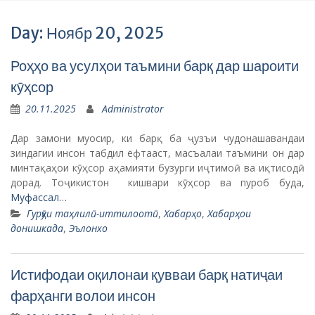
Day: Ноябр 20, 2025
Роҳҳо ва усулҳои таъмини барқ дар шароити
кӯҳсор
20.11.2025
Administrator
Дар замони муосир, ки барқ ба ҷузъи чудонашавандаи
зиндагии инсон табдил ёфтааст, масъалаи таъмини он дар
минтақаҳои кӯҳсор аҳамияти бузурги иҷтимоӣ ва иқтисодӣ
дорад. Тоҷикистон кишвари кӯҳсор ва пуроб буда,
Муфассал…
Гурӯҳи таҳлилӣ-иттилоотӣ
,
Хабарҳо
,
Хабарҳои
донишкада
,
Эълонхо
Истифодаи оқилонаи қувваи барқ натиҷаи
фарҳанги волои инсон