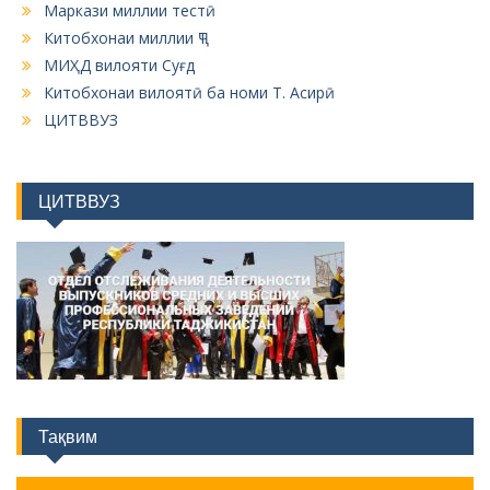
Маркази миллии тестӣ
Китобхонаи миллии ҶТ
МИҲД вилояти Суғд
Китобхонаи вилоятӣ ба номи Т. Асирӣ
ЦИТВВУЗ
ЦИТВВУЗ
Тақвим