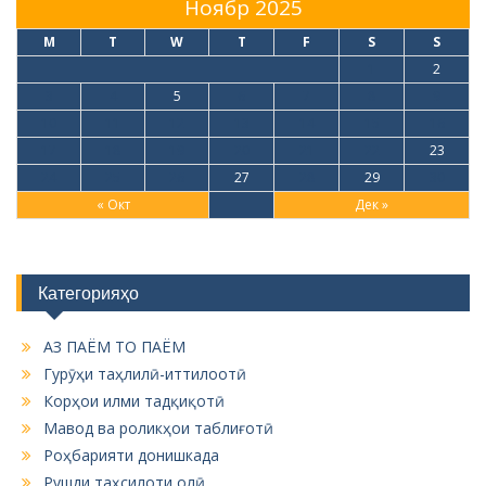
Ноябр 2025
M
T
W
T
F
S
S
1
2
3
4
5
6
7
8
9
10
11
12
13
14
15
16
17
18
19
20
21
22
23
24
25
26
27
28
29
30
« Окт
Дек »
Категорияҳо
АЗ ПАЁМ ТО ПАЁМ
Гурӯҳи таҳлилӣ-иттилоотӣ
Корҳои илми тадқиқотӣ
Мавод ва роликҳои таблиғотӣ
Роҳбарияти донишкада
Рушди таҳсилоти олӣ