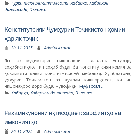
Гурӯҳи таҳлилӣ-иттилоотӣ
,
Хабарҳо
,
Хабарҳои
донишкада
,
Эълонхо
Конститутсияи Ҷумҳурии Тоҷикистон ҳомии
ҳар як тоҷик
20.11.2025
Administrator
Яке аз муҳимтарин нишонаҳои давлати устувору
соҳибистиқлол, ин соҳиб будан ба Конститутсияи комил ва
ҳокимияти қавии конститутсионӣ мебошад. Хушбахтона,
Ҷумҳурии Тоҷикистон аз ҷумлаи кишварҳоест, ки ин
нишонаҳоро доро буда, мувофиқи
Муфассал…
Хабарҳо
,
Хабарҳои донишкада
,
Эълонхо
Рақамикунонии иқтисодиёт: зарфиятҳо ва
имкониятҳо
20.11.2025
Administrator