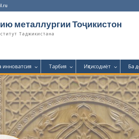
l.ru
ию металлургии Тоҷикистон
нститут Таджикистана
а инноватсия
Тарбия
Иқтисодиёт
Ба 