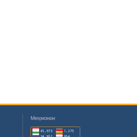
Меҳмонон