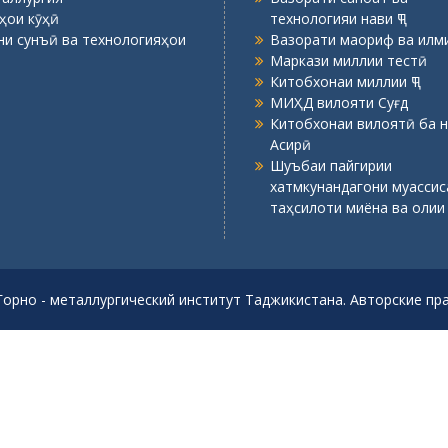
ҳои кӯҳӣ
технологияи нави ҶТ
ни сунъӣ ва технологияҳои
Вазорати маориф ва илми
Маркази миллии тестӣ
Китобхонаи миллии ҶТ
МИҲД вилояти Суғд
Китобхонаи вилоятӣ ба н
Асирӣ
Шуъбаи пайгирии
хатмкунандагони муасси
таҳсилоти миёна ва олии
Горно - металлургический институт Таджикистана. Авторские п