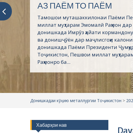
Пешвое, ки ғами ҷаҳони
мехӯранд
Асосгузори сулҳу ваҳдати миллӣ – Пеш
Президенти Ҷумҳурии Тоҷикистон му
Эмомалӣ Раҳмон дар эҳё ва пойдории 
кунунии тоҷикон саҳми беандоза дор
Таърихи ғанӣ ва куҳани тоҷикон воқеа
сиёсии...
Донишкадаи кӯҳию металлургии Тоҷикистон
>
20
Хабарҳои нав
Day