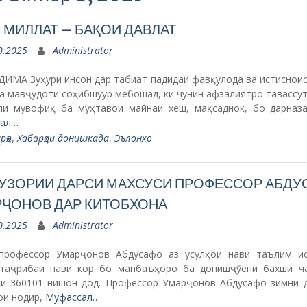
 МИЛЛАТ – БАҚОИ ДАВЛАТ
0.2025
Administrator
ИМА Зуҳури инсон дар табиат падидаи фавқулода ва истисноис
а мавҷудоти соҳибшуур мебошад, ки чунин афзалиятро тавассу
ли мувофиқ ба муҳтавои майнаи хеш, мақсаднок, бо дарназ
ал…
рҳо
,
Хабарҳои донишкада
,
Эълонхо
УЗОРИИ ДАРСИ МАХСУСИ ПРОФЕССОР АБДУ
ҶОНОВ ДАР КИТОБХОНА
0.2025
Administrator
профессор Умарҷонов Абдусафо аз усулҳои нави таълим и
 таҷрибаи нави кор бо манбаъҳоро ба донишҷӯёни бахши ч
си 360101 нишон дод. Профессор Умарҷонов Абдусафо зимни 
ои нодир,
Муфассал…