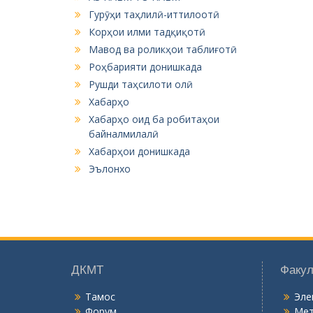
Гурӯҳи таҳлилӣ-иттилоотӣ
Корҳои илми тадқиқотӣ
Мавод ва роликҳои таблиғотӣ
Роҳбарияти донишкада
Рушди таҳсилоти олӣ
Хабарҳо
Хабарҳо оид ба робитаҳои
байналмилалӣ
Хабарҳои донишкада
Эълонхо
ДКМТ
Факул
Тамос
Эле
Форум
Мет