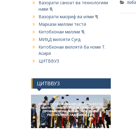
Хаба
Вазорати саноат ва технологияи
нави ҶТ
Вазорати маориф ва илми ҶТ
Маркази миллии тестӣ
Китобхонаи миллии ҶТ
МИҲД вилояти Суғд
Китобхонаи вилоятӣ ба номи Т.
Асирӣ
ЦИТВВУЗ
ЦИТВВУЗ