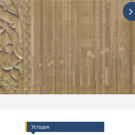
Устодон