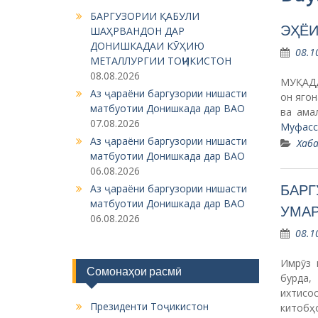
БАРГУЗОРИИ ҚАБУЛИ
ЭҲЁИ
ШАҲРВАНДОН ДАР
ДОНИШКАДАИ КӮҲИЮ
08.1
МЕТАЛЛУРГИИ ТОҶИКИСТОН
08.08.2026
МУҚАДД
Аз ҷараёни баргузории нишасти
он ягон
матбуотии Донишкада дар ВАО
ва ама
07.08.2026
Муфасс
Аз ҷараёни баргузории нишасти
Хаба
матбуотии Донишкада дар ВАО
06.08.2026
БАРГ
Аз ҷараёни баргузории нишасти
матбуотии Донишкада дар ВАО
УМАР
06.08.2026
08.1
Имрӯз 
Сомонаҳои расмӣ
бурда,
ихтисо
Президенти Тоҷикистон
китобҳ