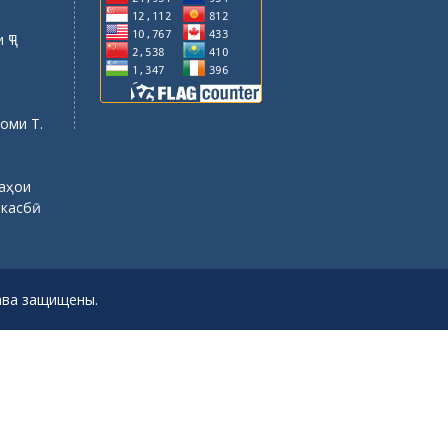
 ҶТ
оми Т.
саҳои
 касбӣ
рава защищены.