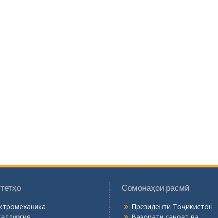
тетҳо
Сомонаҳои расмӣ
ктромеханика
Президенти Тоҷикистон
аллургия
Вазорати саноат ва