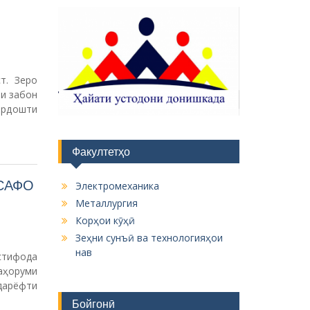
т. Зеро
ти забон
ардошти
Факултетҳо
САФО
Электромеханика
Металлургия
Корҳои кӯҳӣ
Зеҳни сунъӣ ва технологияҳои
нав
стифода
аҳоруми
дарёфти
Бойгонӣ