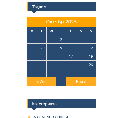
Тақвим
Октябр 2025
M
T
W
T
F
S
S
1
2
3
4
5
6
7
8
9
10
11
12
13
14
15
16
17
18
19
20
21
22
23
24
25
26
27
28
29
30
31
« Сен
Ноя »
Категорияҳо
АЗ ПАЁМ ТО ПАЁМ