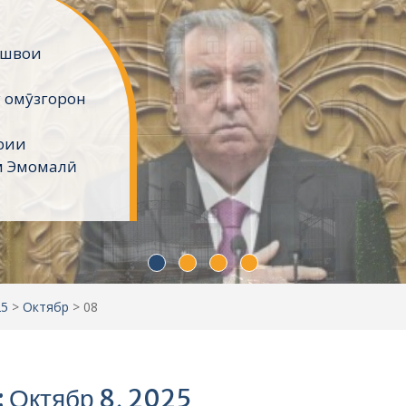
ёнро
вои миллат,
ҳтарам
давлати
анд.
ҳои
25
>
Октябр
>
08
: Октябр 8, 2025