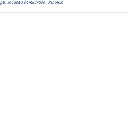
рҳо
,
Хабарҳои донишкада
,
Эълонхо