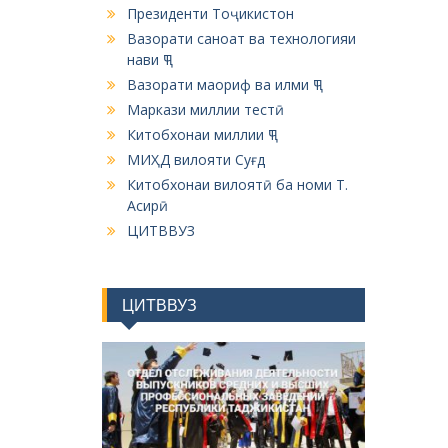
Президенти Тоҷикистон
Вазорати саноат ва технологияи
нави ҶТ
Вазорати маориф ва илми ҶТ
Маркази миллии тестӣ
Китобхонаи миллии ҶТ
МИҲД вилояти Суғд
Китобхонаи вилоятӣ ба номи Т.
Асирӣ
ЦИТВВУЗ
ЦИТВВУЗ