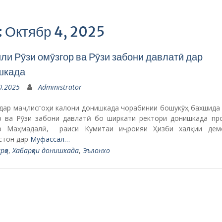
: Октябр 4, 2025
ли Рӯзи омӯзгор ва Рӯзи забони давлатӣ дар
шкада
0.2025
Administrator
 дар маҷлисгоҳи калони донишкада чорабинии бошукӯҳ бахшида 
р ва Рӯзи забони давлатӣ бо ширкати ректори донишкада пр
р Маҳмадалӣ, раиси Кумитаи иҷроияи Ҳизби халқии дем
стон дар
Муфассал…
рҳо
,
Хабарҳои донишкада
,
Эълонхо