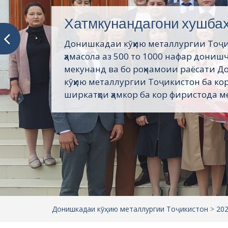
Хатмкунандагони хушба
Донишкадаи кӯҳию металлургии Тоҷ
ҳамасола аз 500 то 1000 нафар дониш
мекунанд ва бо роҳнамоии раёсати 
кӯҳию металлургии Тоҷикистон ба кор
ширкатҳои ҳамкор ба кор фиристода ме
Донишкадаи кӯҳию металлургии Тоҷикистон
>
20