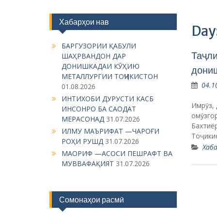
Хабарҳои нав
Day
БАРГУЗОРИИ ҚАБУЛИ
Таҷли
ШАҲРВАНДОН ДАР
ДОНИШКАДАИ КӮҲИЮ
дони
МЕТАЛЛУРГИИ ТОҶИКИСТОН
04.1
01.08.2026
ИНТИХОБИ ДУРУСТИ КАСБ
Имрӯз,
ИНСОНРО БА САОДАТ
омӯзго
МЕРАСОНАД
31.07.2026
Бахтиё
ИЛМУ МАЪРИФАТ —ЧАРОҒИ
Тоҷики
РОҲИ РУШД
31.07.2026
Хаба
МАОРИФ —АСОСИ ПЕШРАФТ ВА
МУВВАФАҚИЯТ
31.07.2026
Сомонаҳои расмӣ