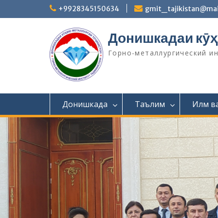
S
+9928345150634
gmit_tajikistan@mai
k
i
Донишкадаи кӯҳ
p
t
Горно-металлургический и
o
c
o
n
t
Донишкада
Таълим
Илм в
e
n
t