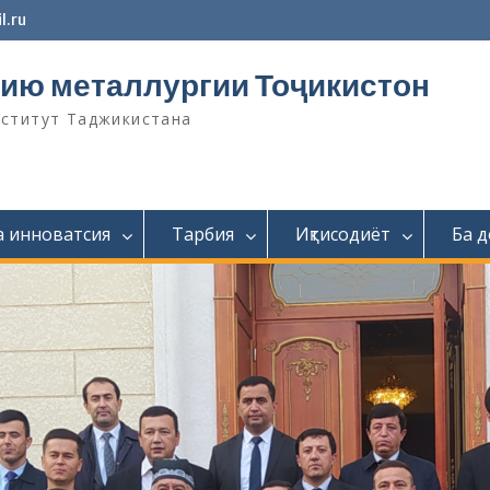
l.ru
ию металлургии Тоҷикистон
нститут Таджикистана
а инноватсия
Тарбия
Иқтисодиёт
Ба 