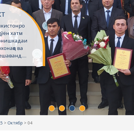
хт
икистонро
ҷӯён хатм
Донишкадаи
хонаҳо ва
шаванд....
25
>
Октябр
>
04