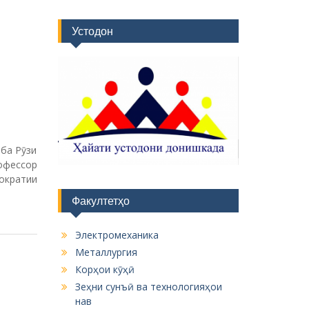
Устодон
ба Рӯзи
офессор
ократии
Факултетҳо
Электромеханика
Металлургия
Корҳои кӯҳӣ
Зеҳни сунъӣ ва технологияҳои
нав