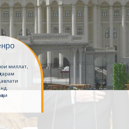
ешвои
 омӯзгорон
рии
м Эмомалӣ