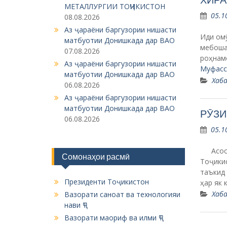
МЕТАЛЛУРГИИ ТОҶИКИСТОН
05.1
08.08.2026
Аз ҷараёни баргузории нишасти
Иди омӯ
матбуотии Донишкада дар ВАО
мебоша
07.08.2026
роҳнам
Аз ҷараёни баргузории нишасти
Муфасс
матбуотии Донишкада дар ВАО
Хаба
06.08.2026
Аз ҷараёни баргузории нишасти
матбуотии Донишкада дар ВАО
РӮЗИ
06.08.2026
05.1
Асосгу
Сомонаҳои расмӣ
Тоҷики
таъкид
Президенти Тоҷикистон
ҳар як
Хаба
Вазорати саноат ва технологияи
нави ҶТ
Вазорати маориф ва илми ҶТ