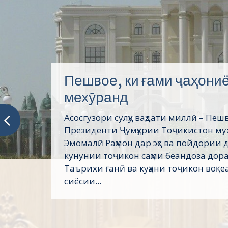
АЗ ПАЁМ ТО ПАЁМ
Тамошои муташаккилонаи Паёми П
миллат муҳтарам Эмомалӣ Раҳмон дар
донишкада Имрӯз ҳайати кормандону
ва донишҷӯён дар маҷлисгоҳи калони
донишкада Паёми Президенти Ҷумҳу
Тоҷикистон, Пешвои миллат муҳтара
Раҳмонро ба...