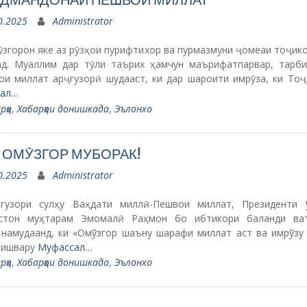
0.2025
Administrator
згорон яке аз рӯзҳои пурифтихор ва пурмазмуни ҷомеаи тоҷик
д. Муаллим дар тӯли таърих ҳамчун маърифатпарвар, тарби
ои миллат арҷгузорӣ шудааст, ки дар шароити имрӯза, ки Тоҷ
ал…
рҳо
,
Хабарҳои донишкада
,
Эълонхо
 ОМӮЗГОР МУБОРАК!
0.2025
Administrator
зори сулҳу Ваҳдати миллӣ-Пешвои миллат, Президенти Ҷ
стон муҳтарам Эмомалӣ Раҳмон бо ибтикори баланди ва
 намудаанд, ки «Омўзгор шаъну шарафи миллат аст ва имрўзу
 кишвару
Муфассал…
рҳо
,
Хабарҳои донишкада
,
Эълонхо