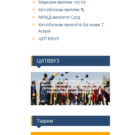
Маркази миллии тестӣ
Китобхонаи миллии ҶТ
МИҲД вилояти Суғд
Китобхонаи вилоятӣ ба номи Т.
Асирӣ
ЦИТВВУЗ
ЦИТВВУЗ
Тақвим