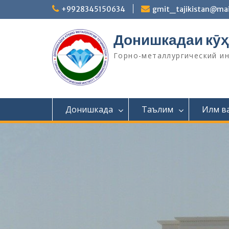
S
+9928345150634
gmit_tajikistan@mai
k
i
Донишкадаи кӯҳ
p
t
Горно-металлургический и
o
c
o
n
t
Донишкада
Таълим
Илм в
e
n
t