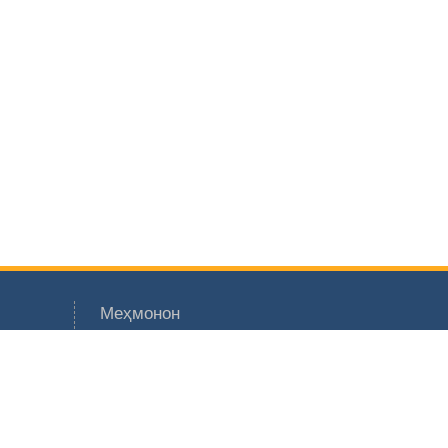
Меҳмонон
 ҶТ