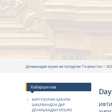
Донишкадаи кӯҳию металлургии Тоҷикистон
>
20
Хабарҳои нав
Day
БАРГУЗОРИИ ҚАБУЛИ
ИФТИ
ШАҲРВАНДОН ДАР
ДОНИШКАДАИ КӮҲИЮ
ХИРА