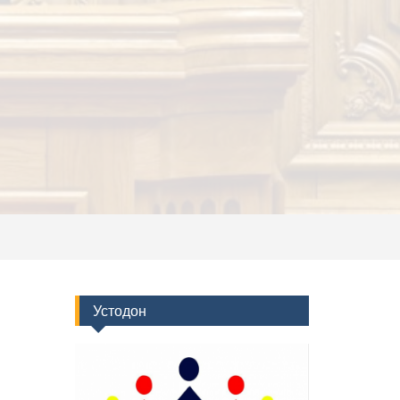
Устодон