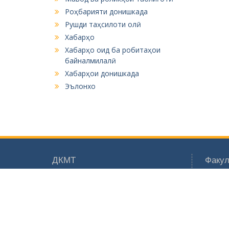
Роҳбарияти донишкада
Рушди таҳсилоти олӣ
Хабарҳо
Хабарҳо оид ба робитаҳои
байналмилалӣ
Хабарҳои донишкада
Эълонхо
ДКМТ
Факул
Тамос
Эле
Форум
Мет
Харитаи сомона
Кор
Зеҳ
нав