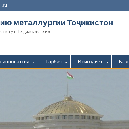
l.ru
ию металлургии Тоҷикистон
нститут Таджикистана
а инноватсия
Тарбия
Иқтисодиёт
Ба 