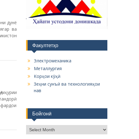
они дунё
ягар ва
икистон
Факултетҳо
Электромеханика
Металлургия
Корҳои кӯҳӣ
Зеҳни сунъӣ ва технологияҳои
нав
умҳурии
тандорӣ
 фардои
Бойгонӣ
Б
о