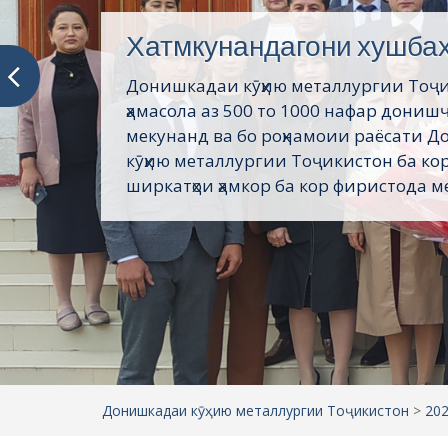
Хатмкунандагони хушба
Донишкадаи кӯҳию металлургии Тоҷ
ҳамасола аз 500 то 1000 нафар дониш
мекунанд ва бо роҳнамоии раёсати 
кӯҳию металлургии Тоҷикистон ба кор
ширкатҳои ҳамкор ба кор фиристода ме
Донишкадаи кӯҳию металлургии Тоҷикистон
>
20