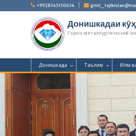
S
+9928345150634
gmit_tajikistan@mai
k
i
Донишкадаи кӯҳ
p
t
Горно-металлургический и
o
c
o
n
t
Донишкада
Таълим
Илм в
e
n
t