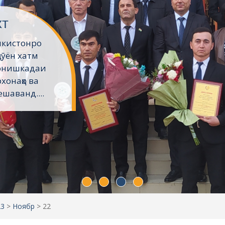
хт
икистонро
ҷӯён хатм
Донишкадаи
хонаҳо ва
шаванд....
23
>
Ноябр
>
22