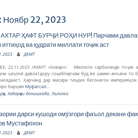
: Ноябр 22, 2023
 АХТАР ҲАФТ БУРҶИ РОҲИ НУР! Парчами давла
 иттиҳод ва қудрати миллати тоҷик аст
1.2023
ДКМТ
Е, 22.11.2023 /АМИТ «Ховар»/. Миллати сарбаланди тоҷик а
уни ҷаҳонӣ давлатдору соҳибпарчам буд ва ҳамин анъана то б
расидааст. Ҳарчанд дар масири таърих бегонагон империяҳои 
нро барҳам
Муфассал…
рҳо
,
Хабарҳои донишкада
,
Эълонхо
зории дарси кушоди омӯзгори фаъол декани фак
ов Мустафохон
1.2023
ДКМТ