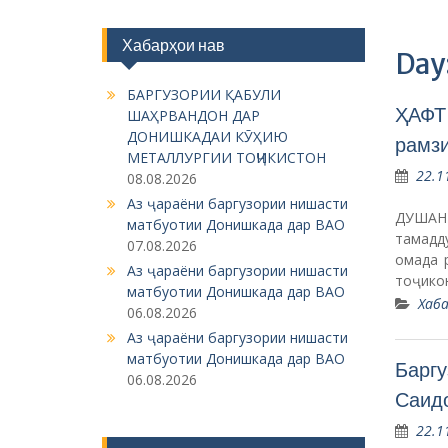
Хабарҳои нав
Day
БАРГУЗОРИИ ҚАБУЛИ
ҲАФТ
ШАҲРВАНДОН ДАР
ДОНИШКАДАИ КӮҲИЮ
рамзи
МЕТАЛЛУРГИИ ТОҶИКИСТОН
22.1
08.08.2026
Аз ҷараёни баргузории нишасти
ДУШАНБ
матбуотии Донишкада дар ВАО
тамадд
07.08.2026
омада 
Аз ҷараёни баргузории нишасти
тоҷико
матбуотии Донишкада дар ВАО
Хаба
06.08.2026
Аз ҷараёни баргузории нишасти
матбуотии Донишкада дар ВАО
Баргу
06.08.2026
Саид
22.1