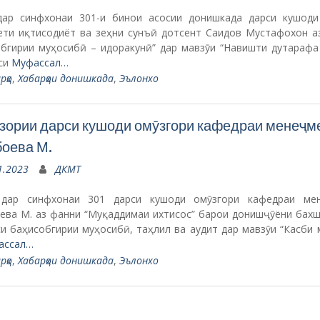
дар синфхонаи 301-и бинои асосии донишкада дарси кушоди
ети иқтисодиёт ва зеҳни сунъӣ дотсент Саидов Мустафохон а
обгирии муҳосибӣ – идоракунӣ” дар мавзӯи “Навишти дутарафа
си
Муфассал…
рҳо
,
Хабарҳои донишкада
,
Эълонхо
зории дарси кушоди омӯзгори кафедраи менеҷм
оева М.
1.2023
ДКМТ
 дар синфхонаи 301 дарси кушоди омӯзгори кафедраи ме
ева М. аз фанни “Муқаддимаи ихтисос” барои донишҷӯёни бахш
и баҳисобгирии муҳосибӣ, таҳлил ва аудит дар мавзӯи “Касби
ассал…
рҳо
,
Хабарҳои донишкада
,
Эълонхо