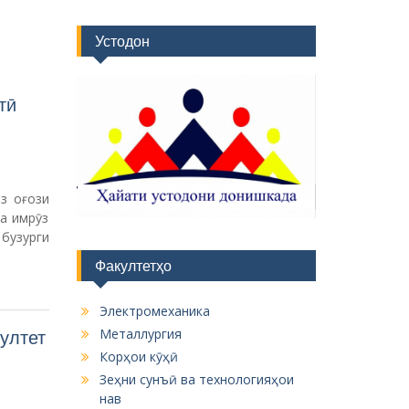
Устодон
тӣ
з оғози
а имрӯз
бузурги
Факултетҳо
Электромеханика
Металлургия
ултет
Корҳои кӯҳӣ
Зеҳни сунъӣ ва технологияҳои
нав