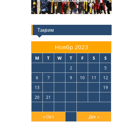
Тақвим
Ноябр 2023
M
T
W
T
F
S
S
1
2
3
4
5
6
7
8
9
10
11
12
13
14
15
16
17
18
19
20
21
22
23
24
25
26
27
28
29
30
« Окт
Дек »