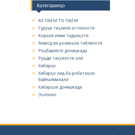
Категорияҳо
АЗ ПАЁМ ТО ПАЁМ
Гурӯҳи таҳлилӣ-иттилоотӣ
Корҳои илми тадқиқотӣ
Мавод ва роликҳои таблиғотӣ
Роҳбарияти донишкада
Рушди таҳсилоти олӣ
Хабарҳо
Хабарҳо оид ба робитаҳои
байналмилалӣ
Хабарҳои донишкада
Эълонхо