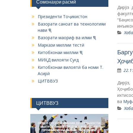
Сомонаҳои расмӣ
Дирӯз 
факулт
Президенти Тоҷикистон
“Баҳис
Вазорати саноат ва технологияи
инъико
нави ҶТ
Хаба
Вазорати маориф ва илми ҶТ
Маркази миллии тестӣ
Баргу
Китобхонаи миллии ҶТ
МИҲД вилояти Суғд
Ҳоҷиб
Китобхонаи вилоятӣ ба номи Т.
22.1
Асирӣ
ЦИТВВУЗ
Дирӯз,
Ҳоҷибо
ихтисос
ва
Муф
ЦИТВВУЗ
Хаба