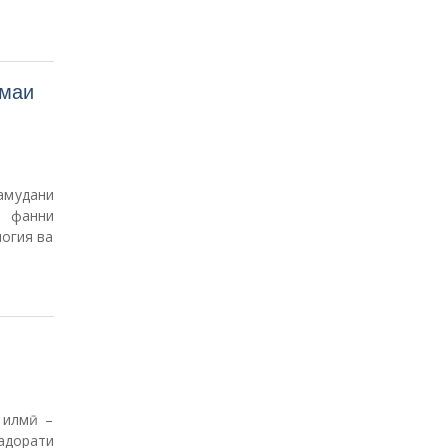
омаи
амудани
, фанни
огия ва
 илмӣ –
адорати