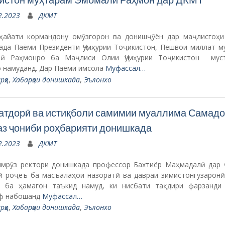
2.2023
ДКМТ
ҳайати кормандону омӯзгорон ва донишҷӯён дар маҷлисгоҳи
ада Паёми Президенти Ҷумҳурии Тоҷикистон, Пешвои миллат м
ӣ Раҳмонро ба Маҷлиси Олии Ҷумҳурии Тоҷикистон мус
 намуданд. Дар Паёми имсола
Муфассал…
рҳо
,
Хабарҳои донишкада
,
Эълонхо
тдорӣ ва истиқболи самимии муаллима Самад
аз ҷониби роҳбарияти донишкада
2.2023
ДКМТ
имрӯз ректори донишкада профессор Бахтиёр Маҳмадалӣ дар 
ӣ роҷеъ ба масъалаҳои назоратӣ ва давраи зимистонгузаронӣ
, ба ҳамагон таъкид намуд, ки нисбати тақдири фарзанди
ф набошанд
Муфассал…
рҳо
,
Хабарҳои донишкада
,
Эълонхо