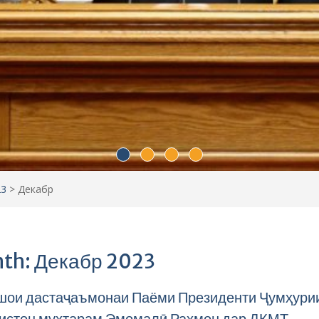
23
>
Декабр
th: Декабр 2023
шои дастаҷаъмонаи Паёми Президенти Ҷумҳури
истон муҳтарам Эмомалӣ Раҳмон дар ДКМТ