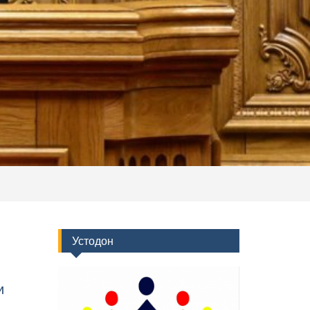
Устодон
и