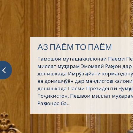
АЗ ПАЁМ ТО ПАЁМ
Тамошои муташаккилонаи Паёми П
миллат муҳтарам Эмомалӣ Раҳмон дар
донишкада Имрӯз ҳайати кормандону
ва донишҷӯён дар маҷлисгоҳи калони
донишкада Паёми Президенти Ҷумҳу
Тоҷикистон, Пешвои миллат муҳтара
Раҳмонро ба...