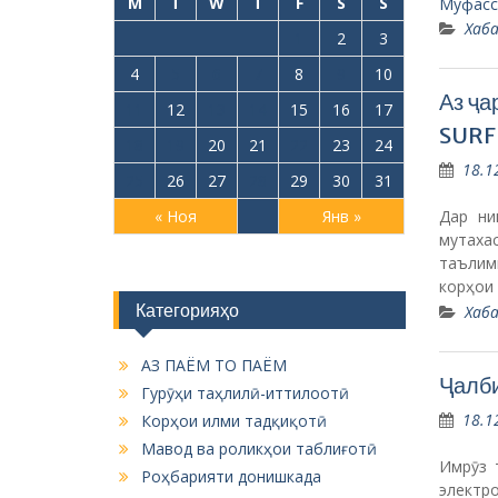
M
T
W
T
F
S
S
Муфасс
Хаба
1
2
3
4
5
6
7
8
9
10
Аз ҷа
11
12
13
14
15
16
17
SURF
18
19
20
21
22
23
24
18.1
25
26
27
28
29
30
31
Дар ни
« Ноя
Янв »
мутаха
таълим
корҳои
Категорияҳо
Хаба
АЗ ПАЁМ ТО ПАЁМ
Ҷалби
Гурӯҳи таҳлилӣ-иттилоотӣ
18.1
Корҳои илми тадқиқотӣ
Мавод ва роликҳои таблиғотӣ
Имрӯз 
Роҳбарияти донишкада
электр