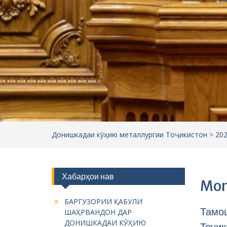
Донишкадаи кӯҳию металлургии Тоҷикистон
>
20
Хабарҳои нав
Mon
БАРГУЗОРИИ ҚАБУЛИ
Тамо
ШАҲРВАНДОН ДАР
ДОНИШКАДАИ КӮҲИЮ
Тоҷик