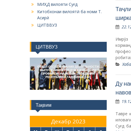
МИҲД вилояти Суғд
Таҷли
Китобхонаи вилоятӣ ба номи Т.
ширк
Асирӣ
ЦИТВВУЗ
22.1
Имрӯз 
корман
ЦИТВВУЗ
профес
робита
Хаба
Ду на
навов
19.1
Тақвим
Тавре 
иловаги
Декабр 2023
Суғд б