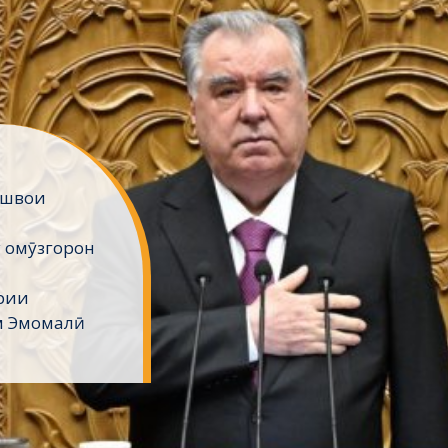
ешвои
 омӯзгорон
рии
м Эмомалӣ