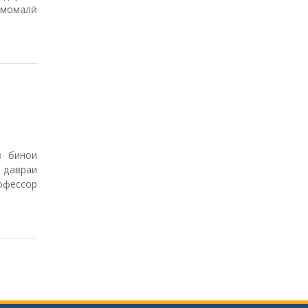
Эмомалӣ
з бинои
 давраи
офессор