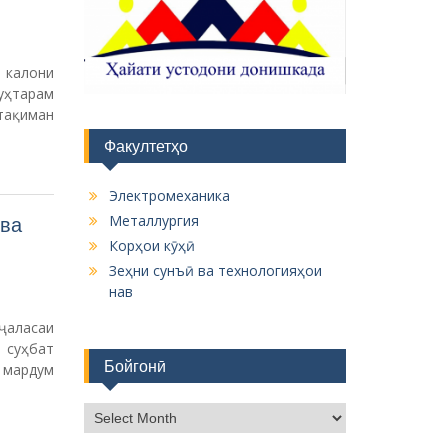
 калони
уҳтарам
тақиман
Факултетҳо
Электромеханика
Металлургия
ова
Корҳои кӯҳӣ
Зеҳни сунъӣ ва технологияҳои
нав
ҷаласаи
 суҳбат
Бойгонӣ
 мардум
Б
о