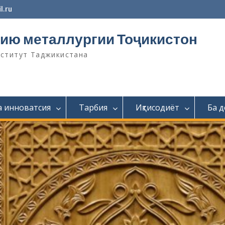
l.ru
ию металлургии Тоҷикистон
нститут Таджикистана
а инноватсия
Тарбия
Иқтисодиёт
Ба 