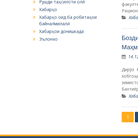
Рушди таҳсилоти олӣ
факулт
Хабарҳо
Раҳмон
Хабарҳо оид ба робитаҳои
Хаба
байналмилалӣ
Хабарҳои донишкада
Бозди
Эълонхо
Маҳма
14.1
Дирӯз 
хобгоҳ
зимист
Бахтиё
Хаба
P
1
o
s