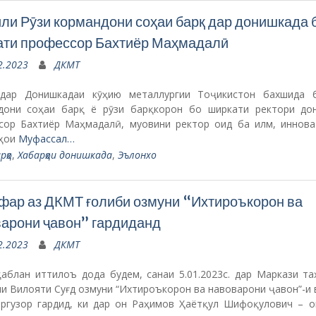
ли Рӯзи кормандони соҳаи барқ дар донишкада 
ати профессор Бахтиёр Маҳмадалӣ
2.2023
ДКМТ
дар Донишкадаи кӯҳию металлургии Тоҷикистон бахшида 
дони соҳаи барқ ё рӯзи барқкорон бо ширкати ректори до
сор Бахтиёр Маҳмадалӣ, муовини ректор оид ба илм, иннова
ҳои
Муфассал…
рҳо
,
Хабарҳои донишкада
,
Эълонхо
фар аз ДКМТ ғолиби озмуни “Ихтироъкорон ва
арони ҷавон” гардиданд
2.2023
ДКМТ
қаблан иттилоъ дода будем, санаи 5.01.2023с. дар Маркази та
и Вилояти Суғд озмуни “Ихтироъкорон ва навоварони ҷавон”-и
аргузор гардид, ки дар он Раҳимов Ҳаётқул Шифоқулович – о