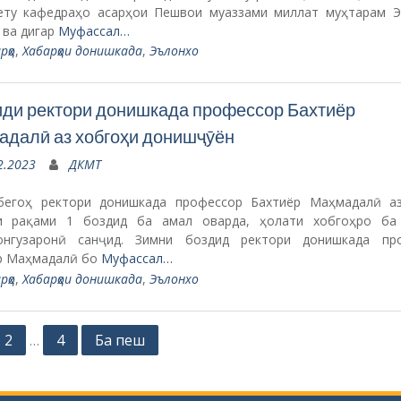
ету кафедраҳо асарҳои Пешвои муаззами миллат муҳтарам 
 ва дигар
Муфассал…
рҳо
,
Хабарҳои донишкада
,
Эълонхо
ди ректори донишкада профессор Бахтиёр
далӣ аз хобгоҳи донишҷӯён
2.2023
ДКМТ
бегоҳ ректори донишкада профессор Бахтиёр Маҳмадалӣ а
и рақами 1 боздид ба амал оварда, ҳолати хобгоҳро ба
онгузаронӣ санҷид. Зимни боздид ректори донишкада пр
р Маҳмадалӣ бо
Муфассал…
рҳо
,
Хабарҳои донишкада
,
Эълонхо
2
4
Ба пеш
…