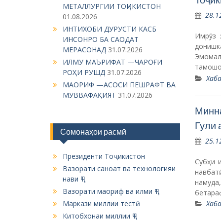
МЕТАЛЛУРГИИ ТОҶИКИСТОН
28.1
01.08.2026
ИНТИХОБИ ДУРУСТИ КАСБ
Имрӯз 
ИНСОНРО БА САОДАТ
донишк
МЕРАСОНАД
31.07.2026
Эмомал
ИЛМУ МАЪРИФАТ —ЧАРОҒИ
тамошо
РОҲИ РУШД
31.07.2026
Хаба
МАОРИФ —АСОСИ ПЕШРАФТ ВА
МУВВАФАҚИЯТ
31.07.2026
Минна
Гули 
Сомонаҳои расмӣ
25.1
Президенти Тоҷикистон
Субҳи 
Вазорати саноат ва технологияи
навбат
нави ҶТ
намуда
Вазорати маориф ва илми ҶТ
бетара
Маркази миллии тестӣ
Хаба
Китобхонаи миллии ҶТ