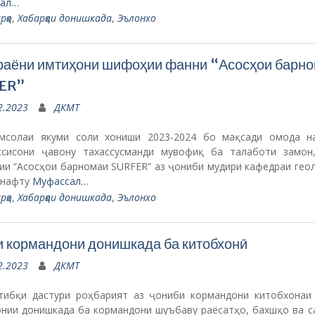
ал…
рҳо
,
Хабарҳои донишкада
,
Эълонхо
раёни имтиҳони шифоҳии фанни “Асосҳои барн
ER”
2.2023
ДКМТ
мсолаи якуми соли хониши 2023-2024 бо мақсади омода н
ссисони ҷавону тахассусманди мувофиқ ба талаботи замон
ии “Асосҳои барномаи SURFER” аз ҷониби мудири кафедраи геол
 нафту
Муфассал…
рҳо
,
Хабарҳои донишкада
,
Эълонхо
 кормандони донишкада ба китобхонӣ
2.2023
ДКМТ
тибқи дастури роҳбарият аз ҷониби кормандони китобхонаи
онии донишкада ба кормандони шуъбаву раёсатҳо, бахшҳо ва с