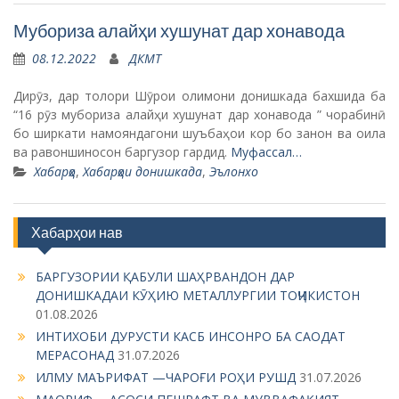
Мубориза алайҳи хушунат дар хонавода
08.12.2022
ДКМТ
Дирӯз, дар толори Шӯрои олимони донишкада бахшида ба
“16 рӯз мубориза алайҳи хушунат дар хонавода ” чорабинӣ
бо ширкати намояндагони шуъбаҳои кор бо занон ва оила
ва равоншиносон баргузор гардид.
Муфассал…
Хабарҳо
,
Хабарҳои донишкада
,
Эълонхо
Хабарҳои нав
БАРГУЗОРИИ ҚАБУЛИ ШАҲРВАНДОН ДАР
ДОНИШКАДАИ КӮҲИЮ МЕТАЛЛУРГИИ ТОҶИКИСТОН
01.08.2026
ИНТИХОБИ ДУРУСТИ КАСБ ИНСОНРО БА САОДАТ
МЕРАСОНАД
31.07.2026
ИЛМУ МАЪРИФАТ —ЧАРОҒИ РОҲИ РУШД
31.07.2026