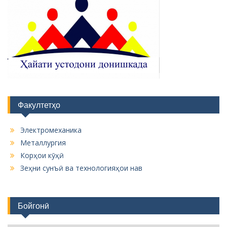
Факултетҳо
Электромеханика
Металлургия
Корҳои кӯҳӣ
Зеҳни сунъӣ ва технологияҳои нав
Бойгонӣ