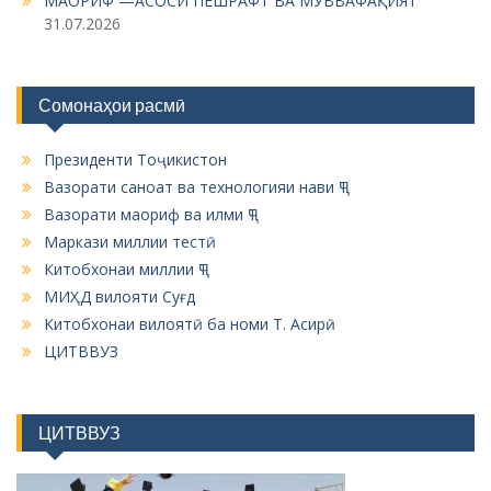
МАОРИФ —АСОСИ ПЕШРАФТ ВА МУВВАФАҚИЯТ
31.07.2026
Сомонаҳои расмӣ
Президенти Тоҷикистон
Вазорати саноат ва технологияи нави ҶТ
Вазорати маориф ва илми ҶТ
Маркази миллии тестӣ
Китобхонаи миллии ҶТ
МИҲД вилояти Суғд
Китобхонаи вилоятӣ ба номи Т. Асирӣ
ЦИТВВУЗ
ЦИТВВУЗ