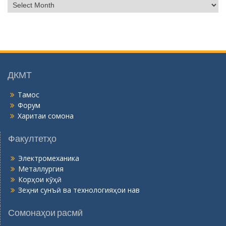
Б
о
й
г
о
н
ӣ
ДКМТ
Тамос
Форум
Харитаи сомона
Факултетҳо
Электромеханика
Металлургия
Корҳои кӯҳӣ
Зеҳни сунъӣ ва технологияҳои нав
Сомонаҳои расмӣ