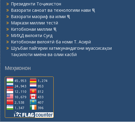
Президенти Тоҷикистон
Вазорати саноат ва технологияи нави ҶТ
Вазорати маориф ва илми ҶТ
Маркази миллии тестӣ
Китобхонаи миллии ҶТ
МИҲД вилояти Суғд
Китобхонаи вилоятӣ ба номи Т. Асирӣ
Шуъбаи пайгирии хатмкунандагони муассисаҳои
таҳсилоти миёна ва олии касбӣ
Меҳмонон