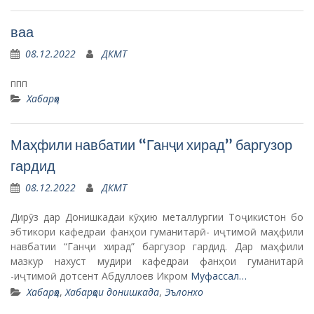
ваа
08.12.2022
ДКМТ
ппп
Хабарҳо
Маҳфили навбатии “Ганҷи хирад” баргузор
гардид
08.12.2022
ДКМТ
Дирӯз дар Донишкадаи кӯҳию металлургии Тоҷикистон бо
эбтикори кафедраи фанҳои гуманитарӣ- иҷтимоӣ маҳфили
навбатии “Ганҷи хирад” баргузор гардид. Дар маҳфили
мазкур нахуст мудири кафедраи фанҳои гуманитарӣ
-иҷтимоӣ дотсент Абдуллоев Икром
Муфассал…
Хабарҳо
,
Хабарҳои донишкада
,
Эълонхо