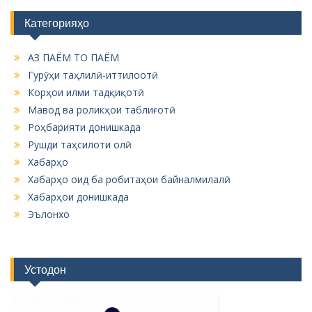
Категорияҳо
АЗ ПАЁМ ТО ПАЁМ
Гурӯҳи таҳлилӣ-иттилоотӣ
Корҳои илми тадқиқотӣ
Мавод ва роликҳои таблиғотӣ
Роҳбарияти донишкада
Рушди таҳсилоти олӣ
Хабарҳо
Хабарҳо оид ба робитаҳои байналмилалӣ
Хабарҳои донишкада
Эълонхо
Устодон