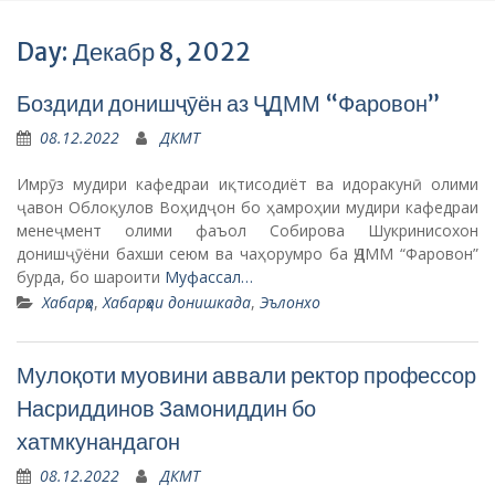
Day: Декабр 8, 2022
Боздиди донишҷӯён аз ҶДММ “Фаровон”
08.12.2022
ДКМТ
Имрӯз мудири кафедраи иқтисодиёт ва идоракунӣ олими
ҷавон Облоқулов Воҳидҷон бо ҳамроҳии мудири кафедраи
менеҷмент олими фаъол Собирова Шукринисохон
донишҷӯёни бахши сеюм ва чаҳорумро ба ҶДММ “Фаровон”
бурда, бо шароити
Муфассал…
Хабарҳо
,
Хабарҳои донишкада
,
Эълонхо
Мулоқоти муовини аввали ректор профессор
Насриддинов Замониддин бо
хатмкунандагон
08.12.2022
ДКМТ