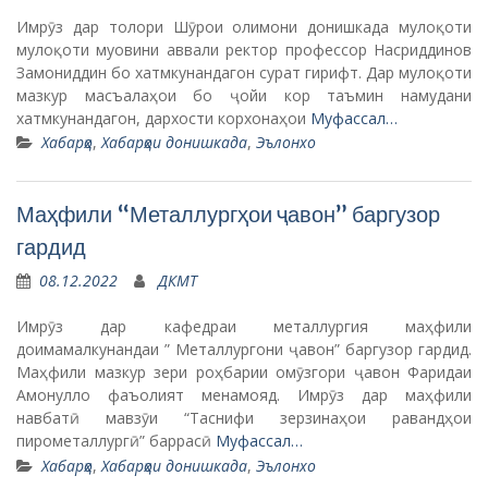
Имрӯз дар толори Шӯрои олимони донишкада мулоқоти
мулоқоти муовини аввали ректор профессор Насриддинов
Замониддин бо хатмкунандагон сурат гирифт. Дар мулоқоти
мазкур масъалаҳои бо ҷойи кор таъмин намудани
хатмкунандагон, дархости корхонаҳои
Муфассал…
Хабарҳо
,
Хабарҳои донишкада
,
Эълонхо
Маҳфили “Металлургҳои ҷавон” баргузор
гардид
08.12.2022
ДКМТ
Имрӯз дар кафедраи металлургия маҳфили
доимамалкунандаи ” Металлургони ҷавон” баргузор гардид.
Маҳфили мазкур зери роҳбарии омӯзгори ҷавон Фаридаи
Амонулло фаъолият менамояд. Имрӯз дар маҳфили
навбатӣ мавзӯи “Таснифи зерзинаҳои равандҳои
пирометаллургӣ” баррасӣ
Муфассал…
Хабарҳо
,
Хабарҳои донишкада
,
Эълонхо