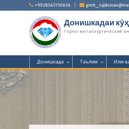
S
+9928345150634
gmit_tajikistan@mai
k
i
Донишкадаи кӯҳ
p
t
Горно-металлургический и
o
c
o
n
t
Донишкада
Таълим
Илм в
e
n
t