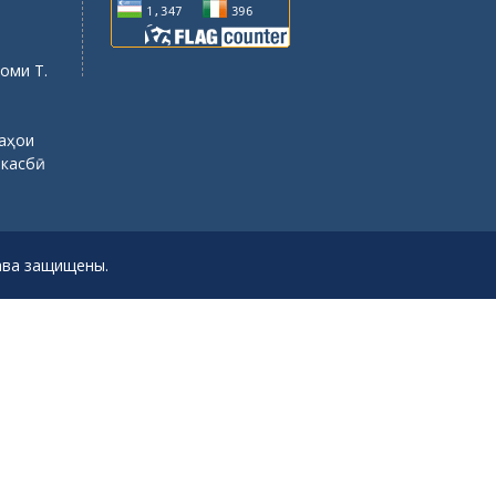
оми Т.
саҳои
 касбӣ
рава защищены.