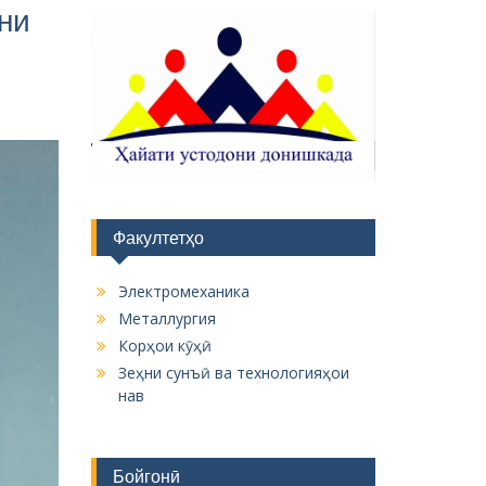
ни
Факултетҳо
Электромеханика
Металлургия
Корҳои кӯҳӣ
Зеҳни сунъӣ ва технологияҳои
нав
Бойгонӣ