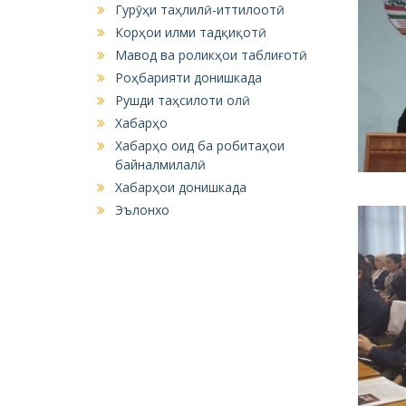
Гурӯҳи таҳлилӣ-иттилоотӣ
Корҳои илми тадқиқотӣ
Мавод ва роликҳои таблиғотӣ
Роҳбарияти донишкада
Рушди таҳсилоти олӣ
Хабарҳо
Хабарҳо оид ба робитаҳои
байналмилалӣ
Хабарҳои донишкада
Эълонхо