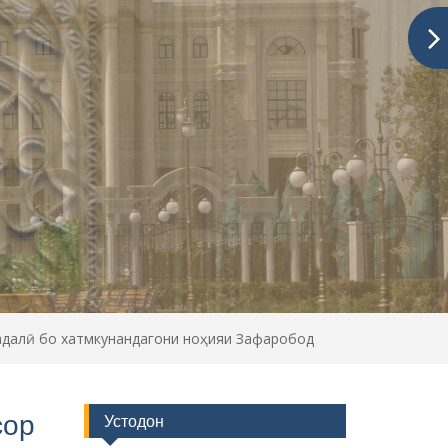
далӣ бо хатмкунандагони ноҳияи Зафаробод
сор
Устодон