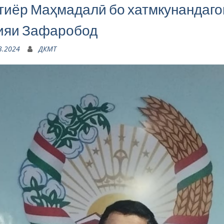
тиёр Маҳмадалӣ бо хатмкунандаго
ияи Зафаробод
3.2024
ДКМТ