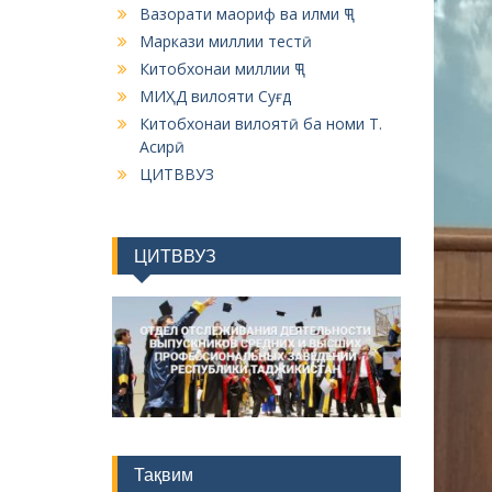
Вазорати маориф ва илми ҶТ
Маркази миллии тестӣ
Китобхонаи миллии ҶТ
МИҲД вилояти Суғд
Китобхонаи вилоятӣ ба номи Т.
Асирӣ
ЦИТВВУЗ
ЦИТВВУЗ
Тақвим