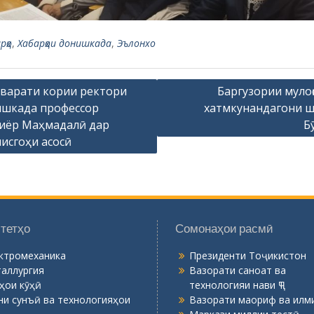
рҳо
,
Хабарҳои донишкада
,
Эълонхо
арати кории ректори
Баргузории мулоқ
шкада профессор
хатмкунандагони 
иёр Маҳмадалӣ дар
Б
исгоҳи асосӣ
тетҳо
Сомонаҳои расмӣ
ктромеханика
Президенти Тоҷикистон
аллургия
Вазорати саноат ва
ҳои кӯҳӣ
технологияи нави ҶТ
ни сунъӣ ва технологияҳои
Вазорати маориф ва илми