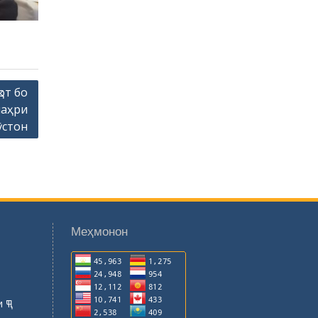
от бо
шаҳри
ӯстон
Меҳмонон
 ҶТ