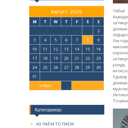
Август 2026
Тибқи 
Аҳмад
M
T
W
T
F
S
S
хатмку
донишк
1
2
Зафаро
3
4
5
6
7
8
9
Ректо
имкони
10
11
12
13
14
15
16
корхо
17
18
19
20
21
22
23
хатмку
ронда,
24
25
26
27
28
29
30
ихтисо
31
Ёдовар
донишк
« Июл
муассис
Интихо
Тоҷики
Категорияҳо
АЗ ПАЁМ ТО ПАЁМ