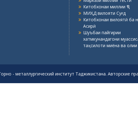
Маркази миллии тестӣ
Китобхонаи миллии ҶТ
МИҲД вилояти Суғд
Китобхонаи вилоятӣ ба н
Асирӣ
Шуъбаи пайгирии
хатмкунандагони муасси
таҳсилоти миёна ва олии
Горно - металлургический институт Таджикистана. Авторские п