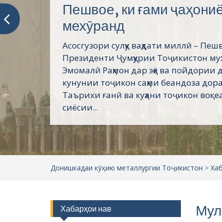
Пешвое, ки ғами ҷаҳони
мехӯранд
Асосгузори сулҳу ваҳдати миллӣ – Пеш
Президенти Ҷумҳурии Тоҷикистон му
Эмомалӣ Раҳмон дар эҳё ва пойдории 
кунунии тоҷикон саҳми беандоза дор
Таърихи ғанӣ ва куҳани тоҷикон воқеа
сиёсии...
Донишкадаи кӯҳию металлургии Тоҷикистон
>
Ха
Мул
Хабарҳои нав