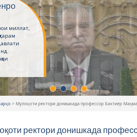
ёнро
вои миллат,
ҳтарам
давлати
анд.
ҳои
барҳо
>
Мулоқоти ректори донишкада профессор Бахтиёр Маҳма
оқоти ректори донишкада профес