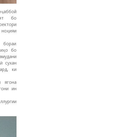
аҷаббой
оят бо
ректори
 ноҳияи
 бораи
риҳо бо
мудани
ӣ сухан
ард, ки
н ягона
гони ин
ллургии