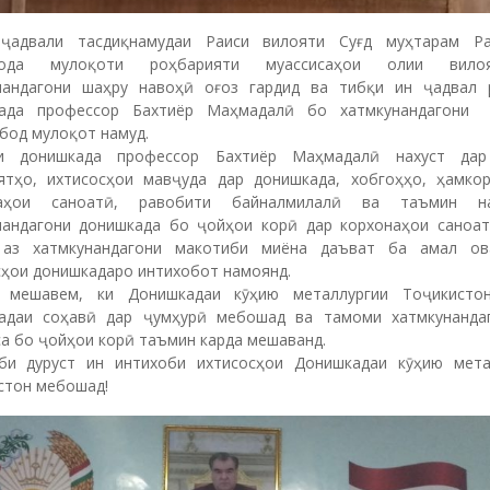
ҷадвали тасдиқнамудаи Раиси вилояти Суғд муҳтарам Р
зода мулоқоти роҳбарияти муассисаҳои олии вил
нандагони шаҳру навоҳӣ оғоз гардид ва тибқи ин ҷадвал 
ада профессор Бахтиёр Маҳмадалӣ бо хатмкунандагони
бод мулоқот намуд.
ри донишкада профессор Бахтиёр Маҳмадалӣ нахуст дар
ятҳо, ихтисосҳои мавҷуда дар донишкада, хобгоҳҳо, ҳамко
наҳои саноатӣ, равобити байналмилалӣ ва таъмин на
нандагони донишкада бо ҷойҳои корӣ дар корхонаҳои саноат
 аз хатмкунандагони макотиби миёна даъват ба амал ов
сҳои донишкадаро интихобот намоянд.
 мешавем, ки Донишкадаи кӯҳию металлургии Тоҷикисто
адаи соҳавӣ дар ҷумҳурӣ мебошад ва тамоми хатмкунанда
а бо ҷойҳои корӣ таъмин карда мешаванд.
би дуруст ин интихоби ихтисосҳои Донишкадаи кӯҳию мета
стон мебошад!