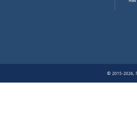
нав
i
o
n
© 2015-2026, 