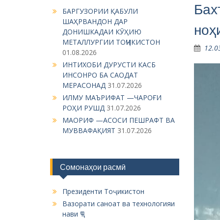
Бах
БАРГУЗОРИИ ҚАБУЛИ
ШАҲРВАНДОН ДАР
ноҳ
ДОНИШКАДАИ КӮҲИЮ
МЕТАЛЛУРГИИ ТОҶИКИСТОН
12.0
01.08.2026
ИНТИХОБИ ДУРУСТИ КАСБ
ИНСОНРО БА САОДАТ
МЕРАСОНАД
31.07.2026
ИЛМУ МАЪРИФАТ —ЧАРОҒИ
РОҲИ РУШД
31.07.2026
МАОРИФ —АСОСИ ПЕШРАФТ ВА
МУВВАФАҚИЯТ
31.07.2026
Сомонаҳои расмӣ
Президенти Тоҷикистон
Вазорати саноат ва технологияи
нави ҶТ