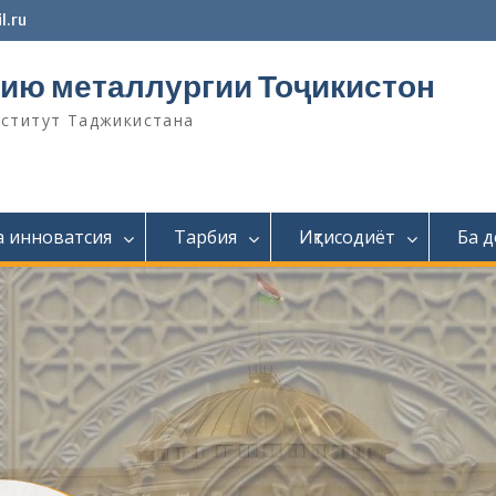
l.ru
ию металлургии Тоҷикистон
нститут Таджикистана
а инноватсия
Тарбия
Иқтисодиёт
Ба 