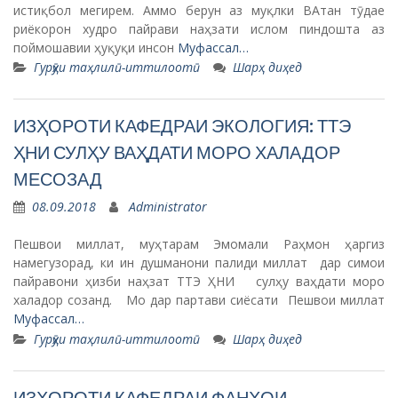
истиқбол мегирем. Аммо берун аз муқлки ВАтан тӯдае
риёкорон худро пайрави наҳзати ислом пиндошта аз
поймошавии ҳуқуқи инсон
Муфассал…
Гурӯҳи таҳлилӣ-иттилоотӣ
Шарҳ диҳед
ИЗҲОРОТИ КАФЕДРАИ ЭКОЛОГИЯ: ТТЭ
ҲНИ СУЛҲУ ВАҲДАТИ МОРО ХАЛАДОР
МЕСОЗАД
08.09.2018
Administrator
Пешвои миллат, муҳтарам Эмомали Раҳмон ҳаргиз
намегузорад, ки ин душманони палиди миллат дар симои
пайравони ҳизби наҳзат ТТЭ ҲНИ сулҳу ваҳдати моро
халадор созанд. Мо дар партави сиёсати Пешвои миллат
Муфассал…
Гурӯҳи таҳлилӣ-иттилоотӣ
Шарҳ диҳед
ИЗҲОРОТИ КАФЕДРАИ ФАНҲОИ