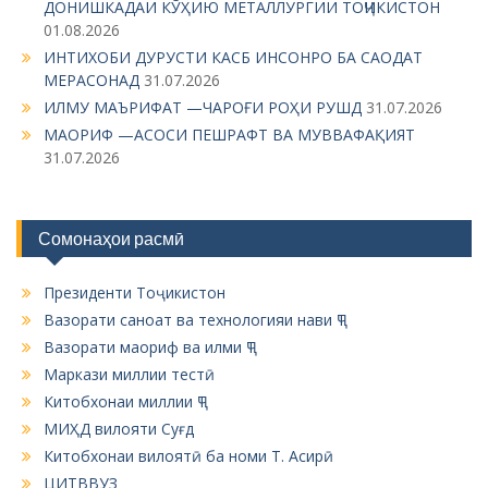
ДОНИШКАДАИ КӮҲИЮ МЕТАЛЛУРГИИ ТОҶИКИСТОН
n
01.08.2026
a
ИНТИХОБИ ДУРУСТИ КАСБ ИНСОНРО БА САОДАТ
v
МЕРАСОНАД
31.07.2026
ИЛМУ МАЪРИФАТ —ЧАРОҒИ РОҲИ РУШД
31.07.2026
i
МАОРИФ —АСОСИ ПЕШРАФТ ВА МУВВАФАҚИЯТ
g
31.07.2026
a
t
Сомонаҳои расмӣ
i
o
Президенти Тоҷикистон
n
Вазорати саноат ва технологияи нави ҶТ
Вазорати маориф ва илми ҶТ
Маркази миллии тестӣ
Китобхонаи миллии ҶТ
МИҲД вилояти Суғд
Китобхонаи вилоятӣ ба номи Т. Асирӣ
ЦИТВВУЗ