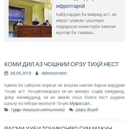
ифротгароӣ
Қайд кардан ба маврид аст, ки
имрӯз ҷомеаи ҷаҳониро
падидаҳои номатлуби замони
муосир ба ташвиш...
КОМИ ДИЛ АЗ ЧОШНИИ ОРЗУ ТИҲӢ НЕСТ
08.09.2018
Administrator
Ҳамла ба сайҳони хориҷӣ як воқеаи нангин барои мардуми
тоҷик аст. Ноҷавонмардон ки ин амалро содир намуданд,
фикр нанамуданд, ки ин амали онҳо боиси паст шудани
шаъну эътибори миллати тоҷик
Муфассал…
Гурӯҳи таҳлилӣ-иттилоотӣ
Шарҳ диҳед
РАСМИ ХУБИ ТОҶИКОНРО ГУМ МАКУН