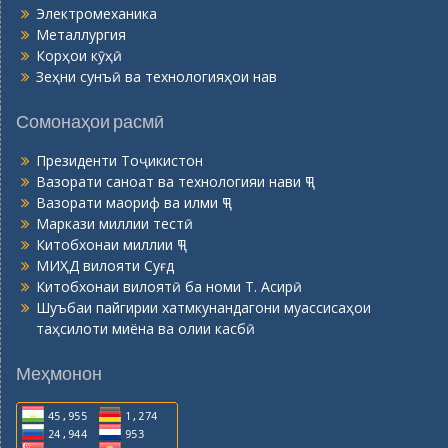
Электромеханика
Металлургия
Корҳои кӯҳӣ
Зеҳни сунъӣ ва технологияҳои нав
Сомонаҳои расмӣ
Президенти Тоҷикистон
Вазорати саноат ва технологияи нави ҶТ
Вазорати маориф ва илми ҶТ
Маркази миллии тестӣ
Китобхонаи миллии ҶТ
МИҲД вилояти Суғд
Китобхонаи вилоятӣ ба номи Т. Асирӣ
Шуъбаи пайгирии хатмкунандагони муассисаҳои
таҳсилоти миёна ва олии касбӣ
Меҳмонон