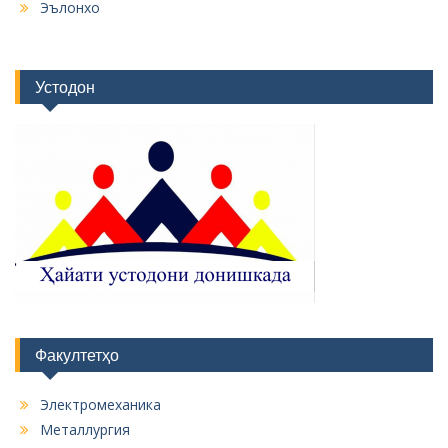
Эълонхо
Устодон
Факултетҳо
Электромеханика
Металлургия