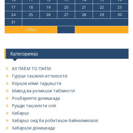
17
18
19
20
21
22
23
24
25
26
27
28
29
30
31
« Июл
Категорияҳо
АЗ ПАЁМ ТО ПАЁМ
Гурӯҳи таҳлилӣ-иттилоотӣ
Корҳои илми тадқиқотӣ
Мавод ва роликҳои таблиғотӣ
Роҳбарияти донишкада
Рушди таҳсилоти олӣ
Хабарҳо
Хабарҳо оид ба робитаҳои байналмилалӣ
Хабарҳои донишкада