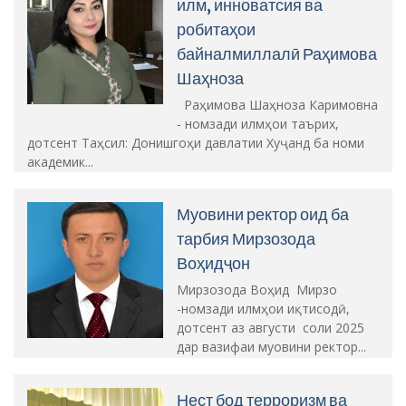
илм, инноватсия ва
робитаҳои
байналмиллалӣ Раҳимова
Шаҳноза
Раҳимова Шаҳноза Каримовна
- номзади илмҳои таърих,
дотсент Таҳсил: Донишгоҳи давлатии Хуҷанд ба номи
академик...
Муовини ректор оид ба
тарбия Мирзозода
Воҳидҷон
Мирзозода Воҳид Мирзо
-номзади илмҳои иқтисодӣ,
дотсент аз августи соли 2025
дар вазифаи муовини ректор...
Нест бод терроризм ва