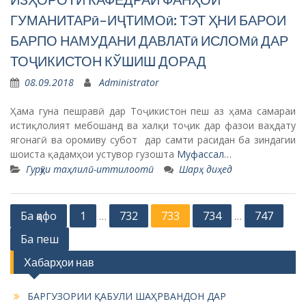
ГУМАНИТАРӣ-ИҶТИМОӣ: ТЭТ ҲНИ БАРОИ
БАРПО НАМУДАНИ ДАВЛАТӣ ИСЛОМӣ ДАР
ТОҶИКИСТОН КЎШИШ ДОРАД
08.09.2018
Administrator
Ҳама гуна пешравӣ дар Тоҷикистон пеш аз ҳама самараи
истиқлолият мебошанд ва халқи тоҷик дар фазои ваҳдату
ягонагӣ ва оромиву субот дар самти расидан ба зиндагии
шоиста қадамҳои устувор гузошта
Муфассал…
Гурӯҳи таҳлилӣ-иттилоотӣ
Шарҳ диҳед
P
Ба қафо
1
732
733
734
747
…
…
o
Ба пеш
s
Хабарҳои нав
t
s
БАРГУЗОРИИ ҚАБУЛИ ШАҲРВАНДОН ДАР