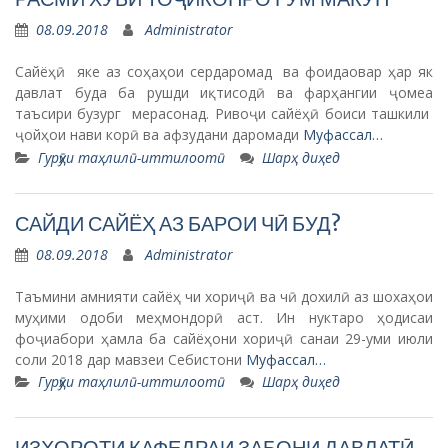
08.09.2018
Administrator
Сайёҳӣ яке аз соҳаҳои сердаромад ва фоидаовар ҳар як
давлат буда ба рушди иқтисодӣ ва фарҳангии ҷомеа
таъсири бузург мерасонад. Ривоҷи сайёҳӣ боиси ташкили
ҷойҳои нави корӣ ва афзудани даромади
Муфассал…
Гурӯҳи таҳлилӣ-иттилоотӣ
Шарҳ диҳед
САЙДИ САЙЁҲ АЗ БАРОИ ЧӢ БУД?
08.09.2018
Administrator
Таъмини амнияти сайёҳ чи хориҷӣ ва чӣ дохилӣ аз шохаҳои
муҳими одоби меҳмондорӣ аст. Ин нуктаро ҳодисаи
фоҷиабори ҳамла ба сайёҳони хориҷӣ санаи 29-уми июли
соли 2018 дар мавзеи Себистони
Муфассал…
Гурӯҳи таҳлилӣ-иттилоотӣ
Шарҳ диҳед
ИЗҲОРОТИ КАФЕДРАИ ЗАБОНИ ДАВЛАТӢ