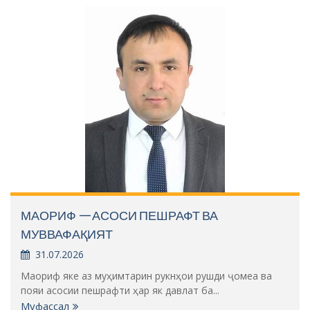
МАОРИФ —АСОСИ ПЕШРАФТ ВА
МУВВАФАҚИЯТ
31.07.2026
Маориф яке аз муҳимтарин рукнҳои рушди ҷомеа ва
пояи асосии пешрафти ҳар як давлат ба...
Муфассал