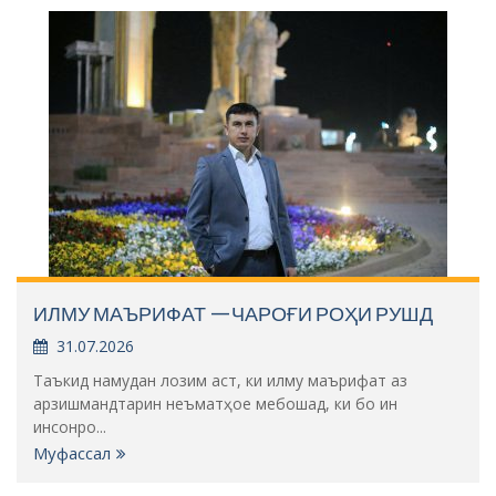
ИЛМУ МАЪРИФАТ —ЧАРОҒИ РОҲИ РУШД
31.07.2026
Таъкид намудан лозим аст, ки илму маърифат аз
арзишмандтарин неъматҳое мебошад, ки бо ин
инсонро...
Муфассал