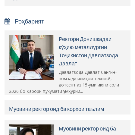
Роҳбарият
Ректори Донишкадаи
кӯҳию металлургии
Тоҷикистон Давлатзода
Давлат
Давлатзода Давлат Сангин–
номзади илмҳои техникӣ,
дотсент аз 15-уми июни соли
2026 бо Қарори Ҳукумати Ҷумҳурии...
Муовини ректор оид ба корҳои таълим
Муовини ректор оид ба