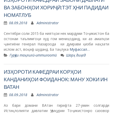
ВА ЗАБОНҲОИ ХОРИҶӢ:ТЭТ ҲНИ ПАДИДАИ
НОМАТЛУБ
08.09.2018
Administrator
Сентябри соли 2015 ба ниятҳои нек мардуми Тоҷикистон ба
остонаи таълимгоҳи худ гом мениҳоданд, ки аз амалҳои
ҷангиёни генерал Назарзода ки думрави ҳизби наҳзати
ислом аст, воқиф шуданд. Ба таҳлука
Муфассал…
Гурӯҳи таҳлилӣ-иттилоотӣ
Шарҳ диҳед
ИЗҲОРОТИ КАФЕДРАИ КОРҲОИ
КАНДАНИҲОИ ФОИДАНОК: МАНУ ХОКИ ИН
ВАТАН
08.09.2018
Administrator
Аз бари домани ВАтан гирифта 27-умин солгарди
Истиқлолияти давлатии Ҷумҳурии Тоҷикистонро сазовор